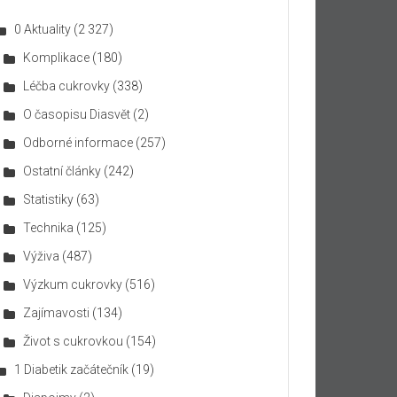
0 Aktuality
(2 327)
Komplikace
(180)
Léčba cukrovky
(338)
O časopisu Diasvět
(2)
Odborné informace
(257)
Ostatní články
(242)
Statistiky
(63)
Technika
(125)
Výživa
(487)
Výzkum cukrovky
(516)
Zajímavosti
(134)
Život s cukrovkou
(154)
1 Diabetik začátečník
(19)