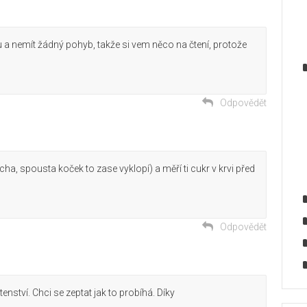
du a nemít žádný pohyb, takže si vem něco na čtení, protože
Odpovědět
bacha, spousta koček to zase vyklopí) a měří ti cukr v krvi před
Odpovědět
nství. Chci se zeptat jak to probíhá. Díky