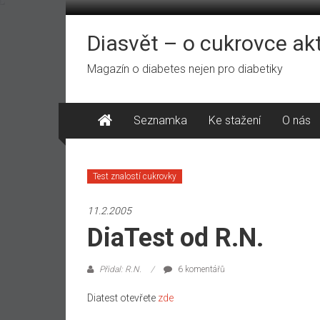
Přeskočit
na
obsah
Diasvět – o cukrovce ak
Magazín o diabetes nejen pro diabetiky
Seznamka
Ke stažení
O nás
Test znalostí cukrovky
11.2.2005
DiaTest od R.N.
Přidal: R.N.
6 komentářů
Diatest otevřete
zde