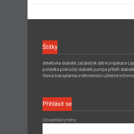
Štítky
detektivka
diabetik začátečník
děti
komplikace
Lip
pohádka
pokročilý diabetik
pumpa
příběh diabeti
Stevia
transplantace
těhotenství
užitečné inform
Přihlásit se
Uživatelské jméno