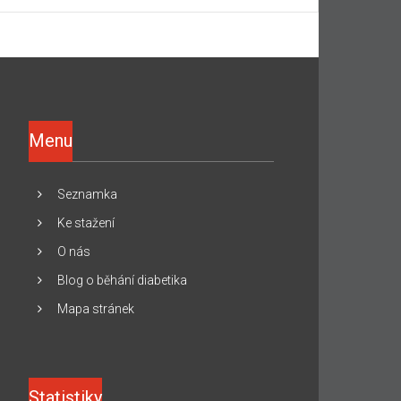
Menu
Seznamka
Ke stažení
O nás
Blog o běhání diabetika
Mapa stránek
Statistiky