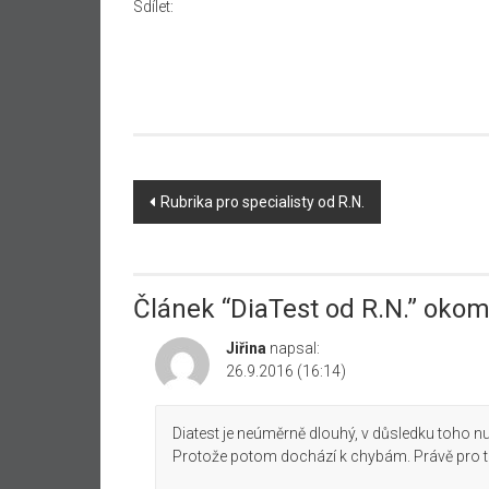
Sdílet:
Navigace
Rubrika pro specialisty od R.N.
příspěvku
Článek “
DiaTest od R.N.
” okom
Jiřina
napsal:
26.9.2016 (16:14)
Diatest je neúměrně dlouhý, v důsledku toho nu
Protože potom dochází k chybám. Právě pro to