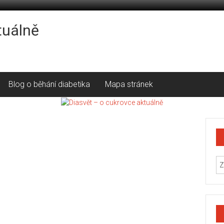
tuálně
Blog o běhání diabetika
Mapa stránek