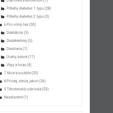
Cukrovka a těhotenství
(7)
Příběhy diabetes 1. typu
(28)
Příběhy diabetes 2. typu
(3)
6 Pro volný čas
(30)
Diabláboly
(3)
Diadetektivky
(5)
Diastrana
(1)
Úvahy, básně
(17)
Vtipy a hoax
(4)
7 Akce a soutěže
(20)
8 Prodej, stevia, jakon
(26)
9 Těhotenská cukrovka
(53)
Nezařazené
(1)