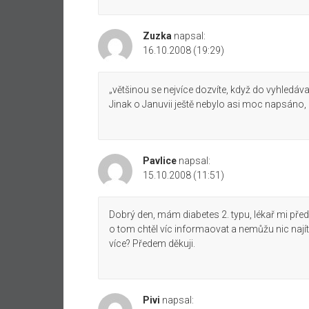
Zuzka
napsal:
16.10.2008 (19:29)
„většinou se nejvíce dozvíte, když do vyhledáva
Jinak o Januvii ještě nebylo asi moc napsáno, p
Pavlice
napsal:
15.10.2008 (11:51)
Dobrý den, mám diabetes 2. typu, lékař mi před
o tom chtěl víc informaovat a nemůžu nic nají
více? Předem děkuji.
Pivi
napsal: