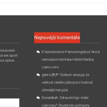
Nejnovější komentáře
pia
poezie
b"asta binance h"anvisningskod
:
Nová
ka
sex
sport
neinvazivní technika měření hladiny
ace
výživa
cukru v krvi
gate io开户
:
Výzkum ukazuje, že
velikost vašeho jídla je pro hubnutí
účinnější než půst
Donaldkah
:
Zdravotní typ: máte
cukrovku? Zkuste tyto potraviny