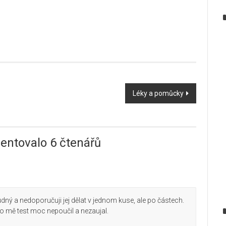
Léky a pomůcky
entovalo 6 čtenářů
dný a nedoporučuji jej dělat v jednom kuse, ale po částech.
 mě test moc nepoučil a nezaujal.