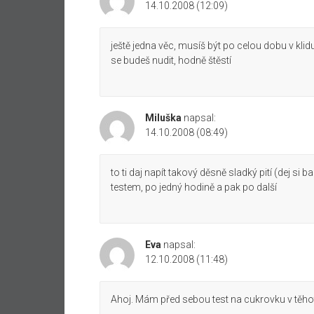
14.10.2008 (12:09)
ještě jedna věc, musíš být po celou dobu v kli
se budeš nudit, hodně štěstí
Miluška
napsal:
14.10.2008 (08:49)
to ti daj napít takový děsně sladký pití (dej si 
testem, po jedný hodině a pak po další
Eva
napsal:
12.10.2008 (11:48)
Ahoj. Mám před sebou test na cukrovku v těhote