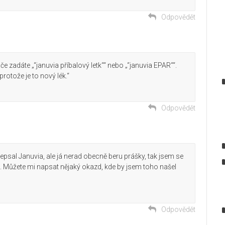
Odpovědět
če zadáte „“januvia příbalový letk““ nebo „“januvia EPAR““.
rotože je to nový lék.“
Odpovědět
epsal Januvia, ale já nerad obecně beru prášky, tak jsem se
t. Můžete mi napsat nějaký okazd, kde by jsem toho našel
Odpovědět