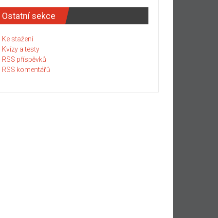
Ostatní sekce
Ke stažení
Kvízy a testy
RSS příspěvků
RSS komentářů