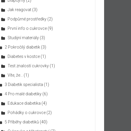
Diapojmy
(2)
Jak reagovat
(3)
Podpůrné prostředky
(2)
První info o cukrovce
(9)
Studijní materiály
(3)
2 Pokročilý diabetik
(3)
Diabetes v kostce
(1)
Test znalostí cukrovky
(1)
Víte, že…
(1)
3 Diabetik specialista
(1)
4 Pro malé diabetiky
(6)
Edukace diabetika
(4)
Pohádky o cukrovce
(2)
5 Příběhy diabetiků
(40)