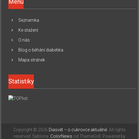
Menu
Seznamka
Ke stažení
O nás
Blog o běhání diabetika
Mapa stránek
Statistiky
Copyright © 2026
Diasvět – o cukrovce aktuálně
. All rights
reserved. Šablona:
ColorNews
od ThemeGrill. Powered by