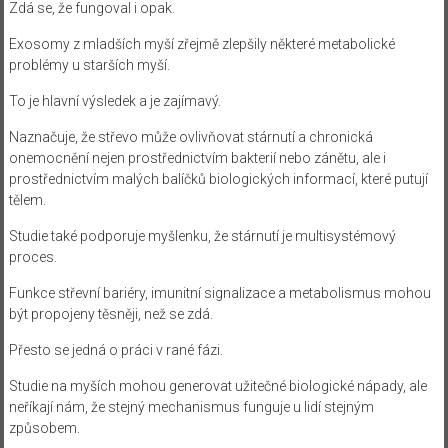
Zdá se, že fungoval i opak.
Exosomy z mladších myší zřejmě zlepšily některé metabolické
problémy u starších myší.
To je hlavní výsledek a je zajímavý.
Naznačuje, že střevo může ovlivňovat stárnutí a chronická
onemocnění nejen prostřednictvím bakterií nebo zánětu, ale i
prostřednictvím malých balíčků biologických informací, které putují
tělem.
Studie také podporuje myšlenku, že stárnutí je multisystémový
proces.
Funkce střevní bariéry, imunitní signalizace a metabolismus mohou
být propojeny těsněji, než se zdá.
Přesto se jedná o práci v rané fázi.
Studie na myších mohou generovat užitečné biologické nápady, ale
neříkají nám, že stejný mechanismus funguje u lidí stejným
způsobem.