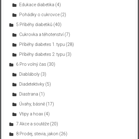
Edukace diabetika
(4)
Pohádky o cukrovce
(2)
5 Příběhy diabetiků
(40)
Cukrovka a těhotenství
(7)
Příběhy diabetes 1. typu
(28)
Příběhy diabetes 2. typu
(3)
6 Pro volný čas
(30)
Diabláboly
(3)
Diadetektivky
(5)
Diastrana
(1)
Úvahy, básně
(17)
Vtipy a hoax
(4)
7 Akce a soutěže
(20)
8 Prodej, stevia, jakon
(26)