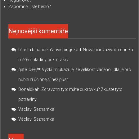
Zapomněli jste heslo?
Nejnovější komentáře
b"asta binance h"anvisningskod
:
Nová neinvazivní technika
měření hladiny cukru v krvi
gate io开户
:
Výzkum ukazuje, že velikost vašeho jídla je pro
hubnutí účinnější než půst
Donaldkah
:
Zdravotní typ: máte cukrovku? Zkuste tyto
potraviny
Václav
:
Seznamka
Václav
:
Seznamka