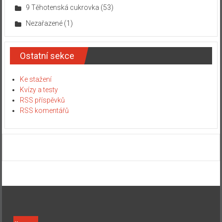
9 Těhotenská cukrovka
(53)
Nezařazené
(1)
Ostatní sekce
Ke stažení
Kvízy a testy
RSS příspěvků
RSS komentářů