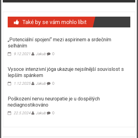
Také by se vám mohlo líbit
„Potenciální spojení“ mezi aspirinem a srdečním
selháním
9.12.2021
Jakub
0
Vysoce intenzivní jóga ukazuje nejsilnější souvislost s
lepším spánkem
1.12.2025
Jakub
0
Poškození nervu neuropatie je u dospělých
nediagnostikováno
22.5.2024
Jakub
0