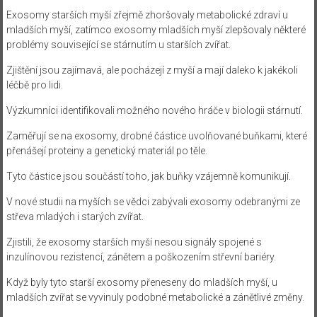
Exosomy starších myší zřejmě zhoršovaly metabolické zdraví u
mladších myší, zatímco exosomy mladších myší zlepšovaly některé
problémy související se stárnutím u starších zvířat.
Zjištění jsou zajímavá, ale pocházejí z myší a mají daleko k jakékoli
léčbě pro lidi.
Výzkumníci identifikovali možného nového hráče v biologii stárnutí.
Zaměřují se na exosomy, drobné částice uvolňované buňkami, které
přenášejí proteiny a genetický materiál po těle.
Tyto částice jsou součástí toho, jak buňky vzájemně komunikují.
V nové studii na myších se vědci zabývali exosomy odebranými ze
střeva mladých i starých zvířat.
Zjistili, že exosomy starších myší nesou signály spojené s
inzulínovou rezistencí, zánětem a poškozením střevní bariéry.
Když byly tyto starší exosomy přeneseny do mladších myší, u
mladších zvířat se vyvinuly podobné metabolické a zánětlivé změny.