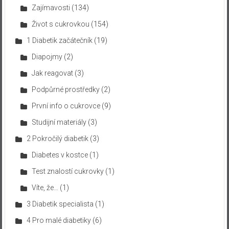
Zajímavosti
(134)
Život s cukrovkou
(154)
1 Diabetik začátečník
(19)
Diapojmy
(2)
Jak reagovat
(3)
Podpůrné prostředky
(2)
První info o cukrovce
(9)
Studijní materiály
(3)
2 Pokročilý diabetik
(3)
Diabetes v kostce
(1)
Test znalostí cukrovky
(1)
Víte, že…
(1)
3 Diabetik specialista
(1)
4 Pro malé diabetiky
(6)