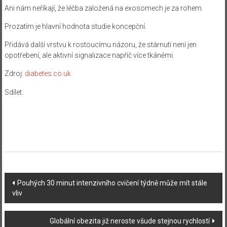
Ani nám neříkají, že léčba založená na exosomech je za rohem.
Prozatím je hlavní hodnota studie koncepční.
Přidává další vrstvu k rostoucímu názoru, že stárnutí není jen
opotřebení, ale aktivní signalizace napříč více tkáněmi.
Zdroj:
diabetes.co.uk
Sdílet:
Navigace
Pouhých 30 minut intenzivního cvičení týdně může mít stále
vliv
příspěvku
Globální obezita již neroste všude stejnou rychlostí