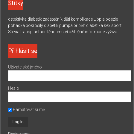
Štítky
detektivka
diabetik začátečník
děti
komplikace
Lippia
poezie
pohádka
pokročilý diabetik
pumpa
příběh diabetika
sex
sport
Stevia
transplantace
těhotenství
užitečné informace
výživa
Přihlásit se
Uživatelské jméno
Heslo
Pamatovat si mě
Registrovat