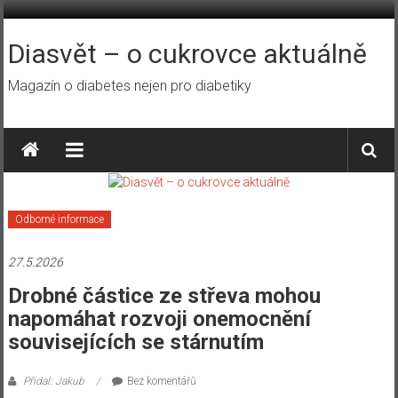
Přeskočit
na
obsah
Diasvět – o cukrovce aktuálně
Magazín o diabetes nejen pro diabetiky
Odborné informace
27.5.2026
Drobné částice ze střeva mohou
napomáhat rozvoji onemocnění
souvisejících se stárnutím
Přidal: Jakub
Bez komentářů