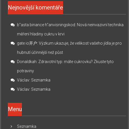
Nejnovější komentáře
b"asta binance h"anvisningskod
:
Nová neinvazivní technika
měření hladiny cukru v krvi
gate io开户
:
Výzkum ukazuje, že velikost vašeho jídla je pro
hubnutí účinnější než půst
Donaldkah
:
Zdravotní typ: máte cukrovku? Zkuste tyto
potraviny
Václav
:
Seznamka
Václav
:
Seznamka
Menu
Seznamka