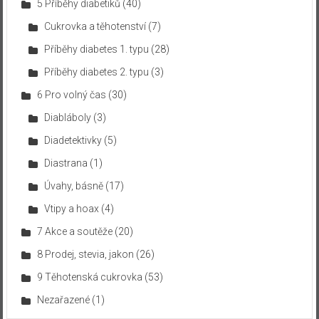
5 Příběhy diabetiků
(40)
Cukrovka a těhotenství
(7)
Příběhy diabetes 1. typu
(28)
Příběhy diabetes 2. typu
(3)
6 Pro volný čas
(30)
Diabláboly
(3)
Diadetektivky
(5)
Diastrana
(1)
Úvahy, básně
(17)
Vtipy a hoax
(4)
7 Akce a soutěže
(20)
8 Prodej, stevia, jakon
(26)
9 Těhotenská cukrovka
(53)
Nezařazené
(1)