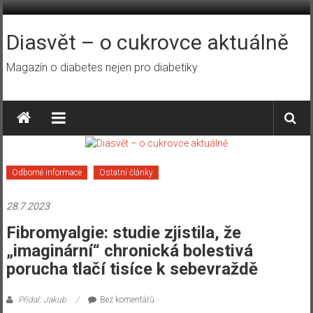
Přeskočit
na
obsah
Diasvět – o cukrovce aktuálně
Magazín o diabetes nejen pro diabetiky
Odborné informace
Ostatní články
28.7.2023
Fibromyalgie: studie zjistila, že
„imaginární“ chronická bolestivá
porucha tlačí tisíce k sebevraždě
Přidal: Jakub
Bez komentářů