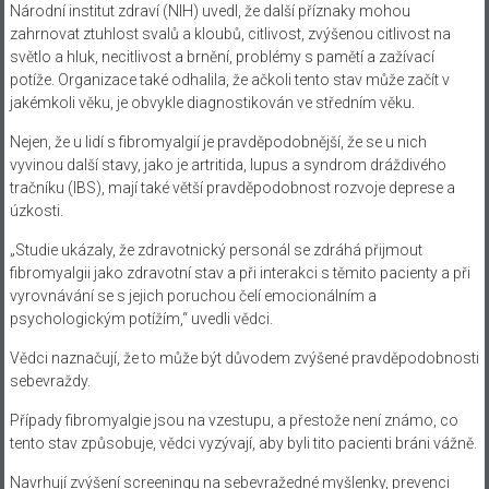
Národní institut zdraví (NIH) uvedl, že další příznaky mohou
zahrnovat ztuhlost svalů a kloubů, citlivost, zvýšenou citlivost na
světlo a hluk, necitlivost a brnění, problémy s pamětí a zažívací
potíže. Organizace také odhalila, že ačkoli tento stav může začít v
jakémkoli věku, je obvykle diagnostikován ve středním věku.
Nejen, že u lidí s fibromyalgií je pravděpodobnější, že se u nich
vyvinou další stavy, jako je artritida, lupus a syndrom dráždivého
tračníku (IBS), mají také větší pravděpodobnost rozvoje deprese a
úzkosti.
„Studie ukázaly, že zdravotnický personál se zdráhá přijmout
fibromyalgii jako zdravotní stav a při interakci s těmito pacienty a při
vyrovnávání se s jejich poruchou čelí emocionálním a
psychologickým potížím,“ uvedli vědci.
Vědci naznačují, že to může být důvodem zvýšené pravděpodobnosti
sebevraždy.
Případy fibromyalgie jsou na vzestupu, a přestože není známo, co
tento stav způsobuje, vědci vyzývají, aby byli tito pacienti bráni vážně.
Navrhují zvýšení screeningu na sebevražedné myšlenky, prevenci