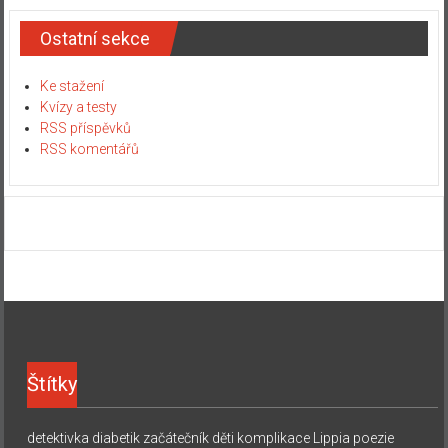
Ostatní sekce
Ke stažení
Kvízy a testy
RSS příspěvků
RSS komentářů
Štítky
detektivka
diabetik začátečník
děti
komplikace
Lippia
poezie