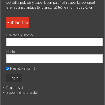
pohádka
pokročilý diabetik
pumpa
příběh diabetika
sex
sport
Stevia
transplantace
těhotenství
užitečné informace
výživa
Přihlásit se
Uživatelské jméno
Heslo
Pamatovat si mě
Registrovat
Zapomněli jste heslo?