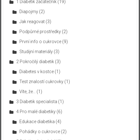
1 Diabetik začátečník
(19)
Diapojmy
(2)
Jak reagovat
(3)
Podpůrné prostředky
(2)
První info o cukrovce
(9)
Studijní materiály
(3)
2 Pokročilý diabetik
(3)
Diabetes v kostce
(1)
Test znalostí cukrovky
(1)
Víte, že…
(1)
3 Diabetik specialista
(1)
4 Pro malé diabetiky
(6)
Edukace diabetika
(4)
Pohádky o cukrovce
(2)