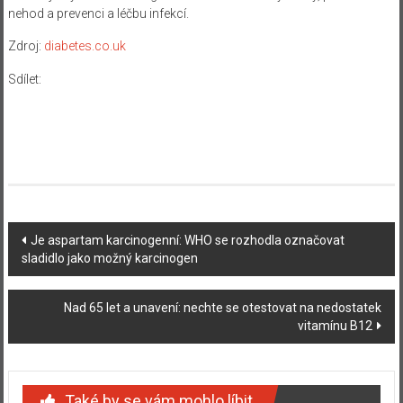
nehod a prevenci a léčbu infekcí.
Zdroj:
diabetes.co.uk
Sdílet:
Navigace
Je aspartam karcinogenní: WHO se rozhodla označovat
sladidlo jako možný karcinogen
příspěvku
Nad 65 let a unavení: nechte se otestovat na nedostatek
vitamínu B12
Také by se vám mohlo líbit