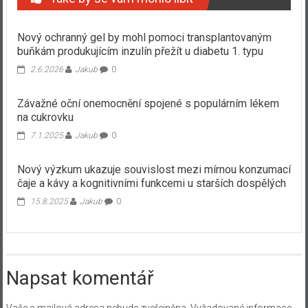
Nový ochranný gel by mohl pomoci transplantovaným
buňkám produkujícím inzulín přežít u diabetu 1. typu
2.6.2026
Jakub
0
Závažné oční onemocnění spojené s populárním lékem
na cukrovku
7.1.2025
Jakub
0
Nový výzkum ukazuje souvislost mezi mírnou konzumací
čaje a kávy a kognitivními funkcemi u starších dospělých
15.8.2025
Jakub
0
Napsat komentář
Vaše e-mailová adresa nebude zveřejněna.
Vyžadované informace