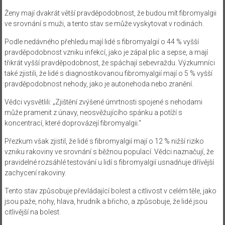
Ženy mají dvakrát větší pravděpodobnost, že budou mít fibromyalgii
ve srovnání s muži, a tento stav se může vyskytovat v rodinách.
Podle nedávného přehledu mají lidé s fibromyalgií o 44 % vyšší
pravděpodobnost vzniku infekcí, jako je zápal plic a sepse, a mají
třikrát vyšší pravděpodobnost, že spáchají sebevraždu. Výzkumníci
také zjistili, že lidé s diagnostikovanou fibromyalgií mají o 5 % vyšší
pravděpodobnost nehody, jako je autonehoda nebo zranění.
Vědci vysvětlili: „Zjištění zvýšené úmrtnosti spojené s nehodami
může pramenit z únavy, neosvěžujícího spánku a potíží s
koncentrací, které doprovázejí fibromyalgii.“
Přezkum však zjistil, že lidé s fibromyalgií mají o 12 % nižší riziko
vzniku rakoviny ve srovnání s běžnou populací. Vědci naznačují, že
pravidelné rozsáhlé testování u lidí s fibromyalgií usnadňuje dřívější
zachycení rakoviny.
Tento stav způsobuje převládající bolest a citlivost v celém těle, jako
jsou paže, nohy, hlava, hrudník a břicho, a způsobuje, že lidé jsou
citlivější na bolest.