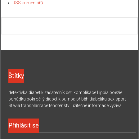
RSS komentářů
Štítky
detektivka
diabetik začátečník
děti
komplikace
Lippia
poezie
pohádka
pokročilý diabetik
pumpa
příběh diabetika
sex
sport
Stevia
transplantace
těhotenství
užitečné informace
výživa
Přihlásit se