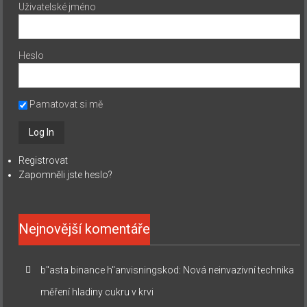
Uživatelské jméno
Heslo
Pamatovat si mě
Registrovat
Zapomněli jste heslo?
Nejnovější komentáře
b"asta binance h"anvisningskod
:
Nová neinvazivní technika
měření hladiny cukru v krvi