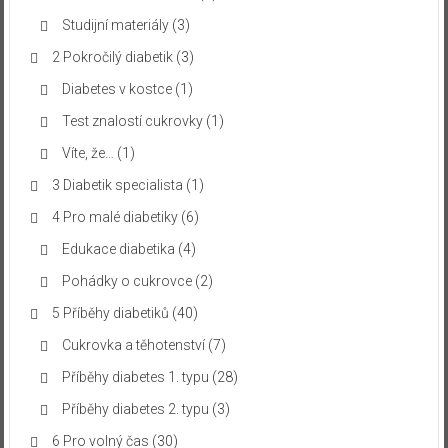
Studijní materiály
(3)
2 Pokročilý diabetik
(3)
Diabetes v kostce
(1)
Test znalostí cukrovky
(1)
Víte, že…
(1)
3 Diabetik specialista
(1)
4 Pro malé diabetiky
(6)
Edukace diabetika
(4)
Pohádky o cukrovce
(2)
5 Příběhy diabetiků
(40)
Cukrovka a těhotenství
(7)
Příběhy diabetes 1. typu
(28)
Příběhy diabetes 2. typu
(3)
6 Pro volný čas
(30)