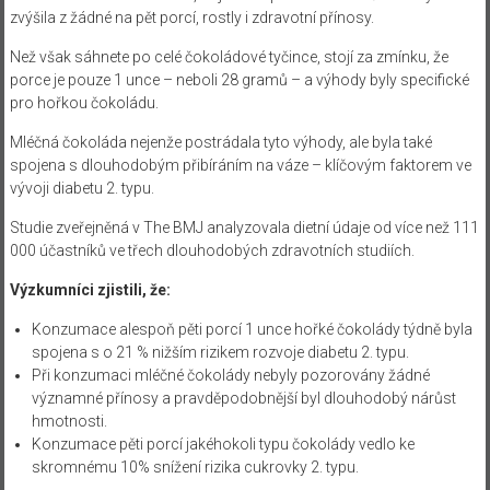
zvýšila z žádné na pět porcí, rostly i zdravotní přínosy.
Než však sáhnete po celé čokoládové tyčince, stojí za zmínku, že
porce je pouze 1 unce – neboli 28 gramů – a výhody byly specifické
pro hořkou čokoládu.
Mléčná čokoláda nejenže postrádala tyto výhody, ale byla také
spojena s dlouhodobým přibíráním na váze – klíčovým faktorem ve
vývoji diabetu 2. typu.
Studie zveřejněná v The BMJ analyzovala dietní údaje od více než 111
000 účastníků ve třech dlouhodobých zdravotních studiích.
Výzkumníci zjistili, že:
Konzumace alespoň pěti porcí 1 unce hořké čokolády týdně byla
spojena s o 21 % nižším rizikem rozvoje diabetu 2. typu.
Při konzumaci mléčné čokolády nebyly pozorovány žádné
významné přínosy a pravděpodobnější byl dlouhodobý nárůst
hmotnosti.
Konzumace pěti porcí jakéhokoli typu čokolády vedlo ke
skromnému 10% snížení rizika cukrovky 2. typu.