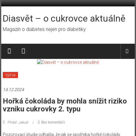
Přeskočit
na
obsah
Diasvět – o cukrovce aktuálně
Magazín o diabetes nejen pro diabetiky
Výživa
14.12.2024
Hořká čokoláda by mohla snížit riziko
vzniku cukrovky 2. typu
Přidal: Jakub
Bez komentářů
Pozorovací studie odhalila, že jak se spotřeba hořké čokolády