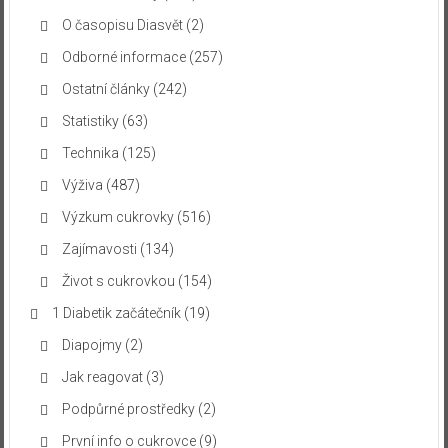
O časopisu Diasvět
(2)
Odborné informace
(257)
Ostatní články
(242)
Statistiky
(63)
Technika
(125)
Výživa
(487)
Výzkum cukrovky
(516)
Zajímavosti
(134)
Život s cukrovkou
(154)
1 Diabetik začátečník
(19)
Diapojmy
(2)
Jak reagovat
(3)
Podpůrné prostředky
(2)
První info o cukrovce
(9)