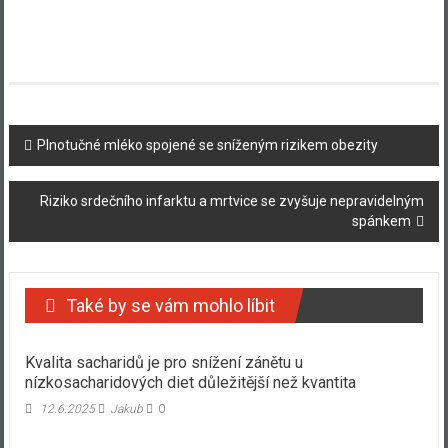
Navigace
Plnotučné mléko spojené se sníženým rizikem obezity
příspěvku
Riziko srdečního infarktu a mrtvice se zvyšuje nepravidelným
spánkem
Také by se vám mohlo líbit
Kvalita sacharidů je pro snížení zánětu u
nízkosacharidových diet důležitější než kvantita
12.6.2025
Jakub
0