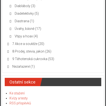
Diabláboly
(3)
Diadetektivky
(5)
Diastrana
(1)
Úvahy, básně
(17)
Vtipy a hoax
(4)
7 Akce a soutěže
(20)
8 Prodej, stevia, jakon
(26)
9 Těhotenská cukrovka
(53)
Nezařazené
(1)
Ostatní sekce
Ke stažení
Kvízy a testy
RSS příspěvků