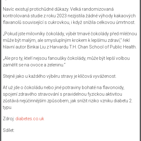
Navíc existují protichůdné důkazy. Velká randomizovaná
kontrolovaná studie z roku 2023 nezjistila žádné výhody kakaových
flavanolů související s cukrovkou, i když snížila celkovou úmrtnost.
„Pokud jste milovníky čokolády, výběr tmavé čokolády před mléčnou
může být malým, ale smysluplným krokem k lepšímu zdraví,“ řekl
hlavní autor Binkai Liu z Harvardu T.H. Chan School of Public Health.
„Ale pro ty, kteří nejsou fanoušky čokolády, může být lepší volbou
zaměřit se na ovoce a zeleninu.“
Stejně jako u každého výběru stravy je klíčová vyváženost.
Ať už jde o čokoládu nebo jiné potraviny bohaté na flavonoidy,
spojení zdravého stravování s pravidelnou fyzickou aktivitou
zůstává nejúčinnějším způsobem, jak snížit riziko vzniku diabetu 2.
typu.
Zdroj:
diabetes.co.uk
Sdílet: