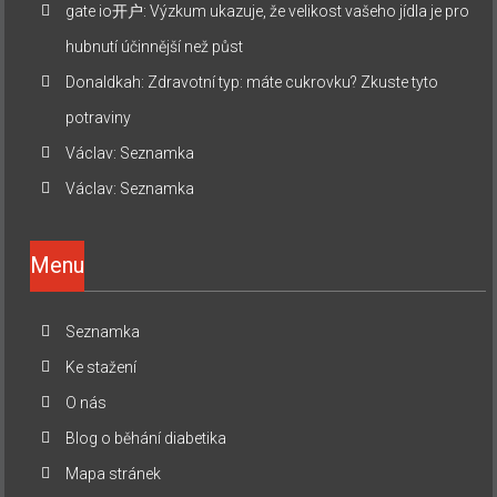
gate io开户
:
Výzkum ukazuje, že velikost vašeho jídla je pro
hubnutí účinnější než půst
Donaldkah
:
Zdravotní typ: máte cukrovku? Zkuste tyto
potraviny
Václav
:
Seznamka
Václav
:
Seznamka
Menu
Seznamka
Ke stažení
O nás
Blog o běhání diabetika
Mapa stránek