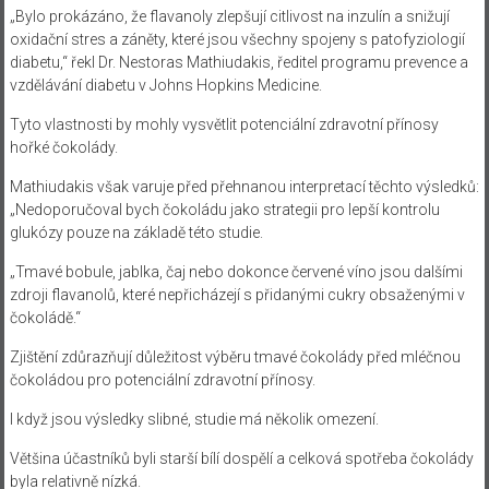
„Bylo prokázáno, že flavanoly zlepšují citlivost na inzulín a snižují
oxidační stres a záněty, které jsou všechny spojeny s patofyziologií
diabetu,“ řekl Dr. Nestoras Mathiudakis, ředitel programu prevence a
vzdělávání diabetu v Johns Hopkins Medicine.
Tyto vlastnosti by mohly vysvětlit potenciální zdravotní přínosy
hořké čokolády.
Mathiudakis však varuje před přehnanou interpretací těchto výsledků:
„Nedoporučoval bych čokoládu jako strategii pro lepší kontrolu
glukózy pouze na základě této studie.
„Tmavé bobule, jablka, čaj nebo dokonce červené víno jsou dalšími
zdroji flavanolů, které nepřicházejí s přidanými cukry obsaženými v
čokoládě.“
Zjištění zdůrazňují důležitost výběru tmavé čokolády před mléčnou
čokoládou pro potenciální zdravotní přínosy.
I když jsou výsledky slibné, studie má několik omezení.
Většina účastníků byli starší bílí dospělí a celková spotřeba čokolády
byla relativně nízká.