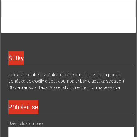
Štítky
detektivka
diabetik začátečník
děti
komplikace
Lippia
poezie
pohádka
pokročilý diabetik
pumpa
příběh diabetika
sex
sport
Stevia
transplantace
těhotenství
užitečné informace
výživa
Přihlásit se
Uživatelské jméno