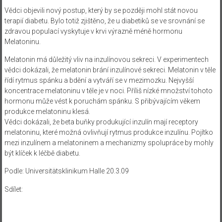
Vědci objevili nový postup, který by se později mohl stát novou
terapií diabetu. Bylo totiž zjištěno, že u diabetiků se ve srovnání se
zdravou populací vyskytuje v krvi výrazně méně hormonu
Melatoninu.
Melatonin má důležitý vliv na inzulínovou sekreci. V experimentech
vědci dokázali, že melatonin brání inzulínové sekreci. Melatonin v těle
řídí rytmus spánku a bdění a vytváří se v mezimozku. Nejvyšší
koncentrace melatoninu v těle je v noci. Příliš nízké množství tohoto
hormonu může vést k poruchám spánku. S přibývajícím věkem
produkce melatoninu klesá.
Vědci dokázali, že beta buňky produkující inzulín mají receptory
melatoninu, které možná ovlivňují rytmus produkce inzulínu. Pojítko
mezi inzulínem a melatoninem a mechanizmy spolupráce by mohly
být klíček k léčbě diabetu.
Podle: Universitätsklinikum Halle 20.3.09
Sdílet: