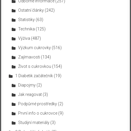
Odborné informace
(257)
Ostatní články
(242)
Statistiky
(63)
Technika
(125)
Výživa
(487)
Výzkum cukrovky
(516)
Zajímavosti
(134)
Život s cukrovkou
(154)
1 Diabetik začátečník
(19)
Diapojmy
(2)
Jak reagovat
(3)
Podpůrné prostředky
(2)
První info o cukrovce
(9)
Studijní materiály
(3)