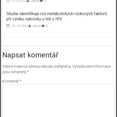
5.10.2012
Jakub
0
Studie identifikuje roli metabolických rizikových faktorů
při vzniku cukrovky u lidí s HIV
22.10.2024
Jakub
0
Napsat komentář
Vaše e-mailová adresa nebude zveřejněna.
Vyžadované informace
jsou označeny
*
Komentář
*