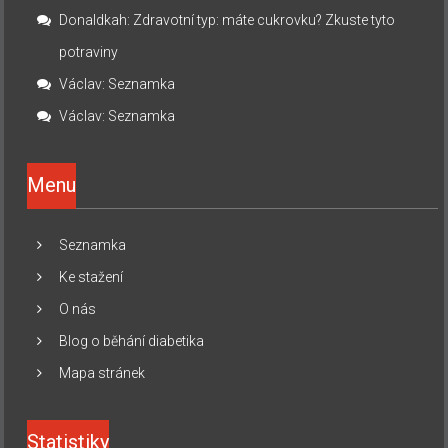
Donaldkah
:
Zdravotní typ: máte cukrovku? Zkuste tyto
potraviny
Václav
:
Seznamka
Václav
:
Seznamka
Menu
Seznamka
Ke stažení
O nás
Blog o běhání diabetika
Mapa stránek
Statistiky