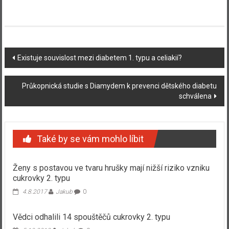
Navigace
Existuje souvislost mezi diabetem 1. typu a celiakií?
příspěvku
Průkopnická studie s Diamydem k prevenci dětského diabetu
schválena
Také by se vám mohlo líbit
Ženy s postavou ve tvaru hrušky mají nižší riziko vzniku
cukrovky 2. typu
4.8.2017
Jakub
0
Vědci odhalili 14 spouštěčů cukrovky 2. typu