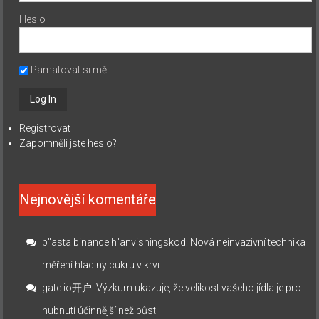
Heslo
Pamatovat si mě
Registrovat
Zapomněli jste heslo?
Nejnovější komentáře
b"asta binance h"anvisningskod
:
Nová neinvazivní technika
měření hladiny cukru v krvi
gate io开户
:
Výzkum ukazuje, že velikost vašeho jídla je pro
hubnutí účinnější než půst