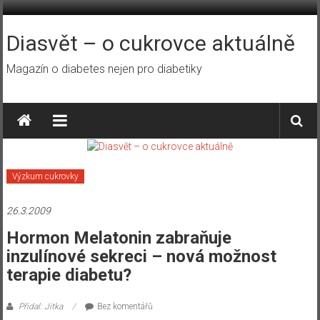
Přeskočit
na
obsah
Diasvět – o cukrovce aktuálně
Magazín o diabetes nejen pro diabetiky
Výzkum cukrovky
26.3.2009
Hormon Melatonin zabraňuje
inzulínové sekreci – nová možnost
terapie diabetu?
Přidal: Jitka
Bez komentářů