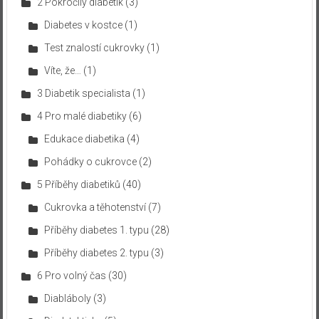
2 Pokročilý diabetik
(3)
Diabetes v kostce
(1)
Test znalostí cukrovky
(1)
Víte, že…
(1)
3 Diabetik specialista
(1)
4 Pro malé diabetiky
(6)
Edukace diabetika
(4)
Pohádky o cukrovce
(2)
5 Příběhy diabetiků
(40)
Cukrovka a těhotenství
(7)
Příběhy diabetes 1. typu
(28)
Příběhy diabetes 2. typu
(3)
6 Pro volný čas
(30)
Diabláboly
(3)