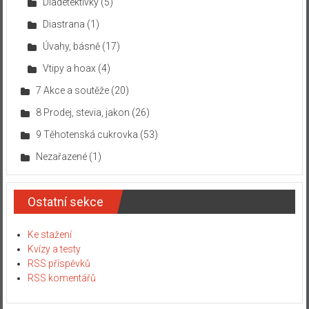
Diadetektivky
(5)
Diastrana
(1)
Úvahy, básně
(17)
Vtipy a hoax
(4)
7 Akce a soutěže
(20)
8 Prodej, stevia, jakon
(26)
9 Těhotenská cukrovka
(53)
Nezařazené
(1)
Ostatní sekce
Ke stažení
Kvízy a testy
RSS příspěvků
RSS komentářů