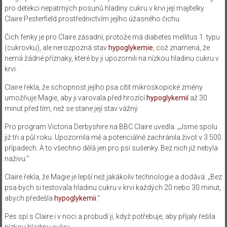
pro detekci nepatrných posunů hladiny cukru v krvi její majitelky
Claire Pesterfield prostřednictvím jejího úžasného čichu.
Čich fenky je pro Claire zásadní, protože má diabetes mellitus 1. typu
(cukrovku), ale nerozpozná stav
hypoglykemie
, což znamená, že
nemá žádné příznaky, které by ji upozornili na nízkou hladinu cukru v
krvi.
Claire řekla, že schopnost jejího psa cítit mikroskopické změny
umožňuje Magie, aby ji varovala před hrozící
hypoglykemií
až 30
minut před tím, než se stane její stav vážný.
Pro program Victoria Derbyshire na BBC Claire uvedla: „Jsme spolu
již tři a půl roku. Upozornila mě a potenciálně zachránila život v 3 500
případech. A to všechno dělá jen pro psí sušenky. Bez nich již nebyla
naživu.“
Claire řekla, že Magie je lepší než jakákoliv technologie a dodává: „Bez
psa bych si testovala hladinu cukru v krvi každých 20 nebo 30 minut,
abych předešla
hypoglykemii
.“
Pes spí s Claire i v noci a probudí ji, když potřebuje, aby přijaly řešila
nízkou hladinu cukru.