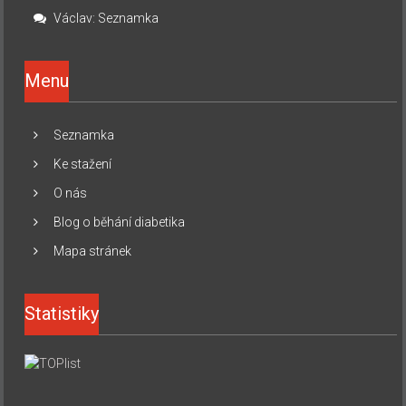
Václav
:
Seznamka
Menu
Seznamka
Ke stažení
O nás
Blog o běhání diabetika
Mapa stránek
Statistiky