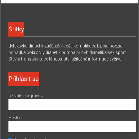
Štítky
detektivka
diabetik začátečník
děti
komplikace
Lippia
poezie
pohádka
pokročilý diabetik
pumpa
příběh diabetika
sex
sport
Stevia
transplantace
těhotenství
užitečné informace
výživa
Přihlásit se
Uživatelské jméno
Heslo