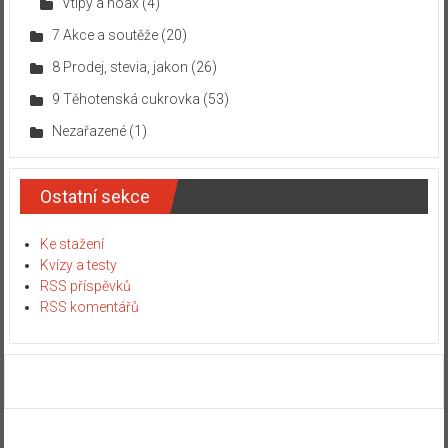
Vtipy a hoax
(4)
7 Akce a soutěže
(20)
8 Prodej, stevia, jakon
(26)
9 Těhotenská cukrovka
(53)
Nezařazené
(1)
Ostatní sekce
Ke stažení
Kvízy a testy
RSS příspěvků
RSS komentářů