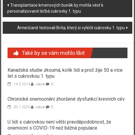
Navigace
Transplantace kmenových buněk by mohla vést k
personalizované léčbě cukrovky 1. typu
příspěvku
Američané testovali Brita, který si vyléčil cukrovku 1. typu
Také by se vám mohlo líbit
Kanadská studie zkoumá, kolik lidí a proč žije 50 a více
let s cukrovkou 1. typu
14.5.2014
Jakub
0
Chronické onemocnění zhoršené dysfunkcí krevních cév
30.1.2025
Jakub
0
U lidí s cukrovkou není větší pravděpodobnost, že
onemocní s COVID-19 než běžná populace