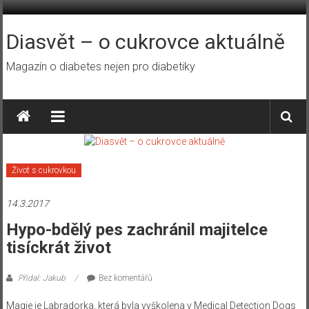
Přeskočit
na
obsah
Diasvět – o cukrovce aktuálně
Magazín o diabetes nejen pro diabetiky
Život s cukrovkou
14.3.2017
Hypo-bdělý pes zachránil majitelce
tisíckrát život
Přidal: Jakub
Bez komentářů
Magie je Labradorka, která byla vyškolena v Medical Detection Dogs