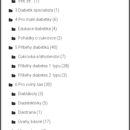
Víte, že…
(1)
3 Diabetik specialista
(1)
4 Pro malé diabetiky
(6)
Edukace diabetika
(4)
Pohádky o cukrovce
(2)
5 Příběhy diabetiků
(40)
Cukrovka a těhotenství
(7)
Příběhy diabetes 1. typu
(28)
Příběhy diabetes 2. typu
(3)
6 Pro volný čas
(30)
Diabláboly
(3)
Diadetektivky
(5)
Diastrana
(1)
Úvahy, básně
(17)