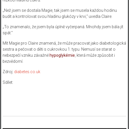
„Než jsem se dostala Magie, tak jsem se musela každou hodinu
budit a kontrolovat svou hladinu glukózy v krvi,“ uvedla Claire.
„To znamenalo, že jsem byla úplně vyčerpaná. Mnohdy jsem bála jít
spát.“
Mít Magie pro Claire znamená, že může pracovat jako diabetologická
sestra a pečovat o děti s cukrovkou 1. typu. Nemusí se starat o
nebezpečí vzniku závažné
hypoglykémie
, která může způsobit i
bezvědomí.
Zdroj:
diabetes.co.uk
Sdílet: