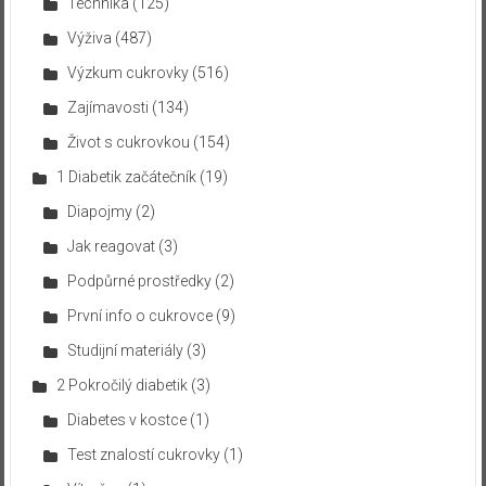
Technika
(125)
Výživa
(487)
Výzkum cukrovky
(516)
Zajímavosti
(134)
Život s cukrovkou
(154)
1 Diabetik začátečník
(19)
Diapojmy
(2)
Jak reagovat
(3)
Podpůrné prostředky
(2)
První info o cukrovce
(9)
Studijní materiály
(3)
2 Pokročilý diabetik
(3)
Diabetes v kostce
(1)
Test znalostí cukrovky
(1)