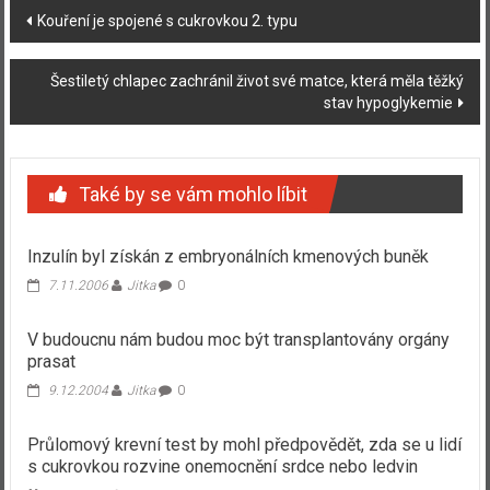
Navigace
Kouření je spojené s cukrovkou 2. typu
příspěvku
Šestiletý chlapec zachránil život své matce, která měla těžký
stav hypoglykemie
Také by se vám mohlo líbit
Inzulín byl získán z embryonálních kmenových buněk
7.11.2006
Jitka
0
V budoucnu nám budou moc být transplantovány orgány
prasat
9.12.2004
Jitka
0
Průlomový krevní test by mohl předpovědět, zda se u lidí
s cukrovkou rozvine onemocnění srdce nebo ledvin