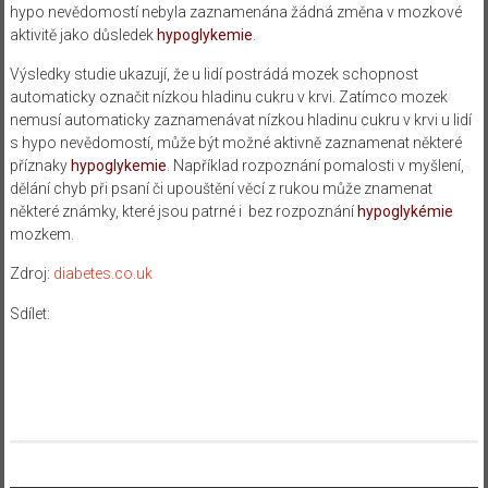
hypo nevědomostí nebyla zaznamenána žádná změna v mozkové
aktivitě jako důsledek
hypoglykemie
.
Výsledky studie ukazují, že u lidí postrádá mozek schopnost
automaticky označit nízkou hladinu cukru v krvi. Zatímco mozek
nemusí automaticky zaznamenávat nízkou hladinu cukru v krvi u lidí
s hypo nevědomostí, může být možné aktivně zaznamenat některé
příznaky
hypoglykemie
. Například rozpoznání pomalosti v myšlení,
dělání chyb při psaní či upouštění věcí z rukou může znamenat
některé známky, které jsou patrné i bez rozpoznání
hypoglykémie
mozkem.
Zdroj:
diabetes.co.uk
Sdílet: