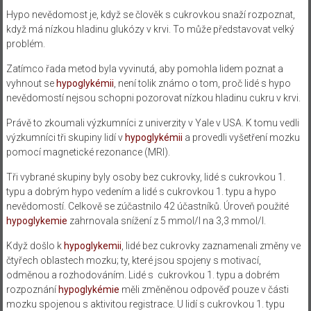
Hypo nevědomost je, když se člověk s cukrovkou snaží rozpoznat,
když má nízkou hladinu glukózy v krvi. To může představovat velký
problém.
Zatímco řada metod byla vyvinutá, aby pomohla lidem poznat a
vyhnout se
hypoglykémii
, není tolik známo o tom, proč lidé s hypo
nevědomostí nejsou schopni pozorovat nízkou hladinu cukru v krvi.
Právě to zkoumali výzkumníci z univerzity v Yale v USA. K tomu vedli
výzkumníci tři skupiny lidí v
hypoglykémii
a provedli vyšetření mozku
pomocí magnetické rezonance (MRI).
Tři vybrané skupiny byly osoby bez cukrovky, lidé s cukrovkou 1.
typu a dobrým hypo vedením a lidé s cukrovkou 1. typu a hypo
nevědomostí. Celkově se zúčastnilo 42 účastníků. Úroveň použité
hypoglykemie
zahrnovala snížení z 5 mmol/l na 3,3 mmol/l.
Když došlo k
hypoglykemii
, lidé bez cukrovky zaznamenali změny ve
čtyřech oblastech mozku; ty, které jsou spojeny s motivací,
odměnou a rozhodováním. Lidé s cukrovkou 1. typu a dobrém
rozpoznání
hypoglykémie
měli změněnou odpověď pouze v části
mozku spojenou s aktivitou registrace. U lidí s cukrovkou 1. typu