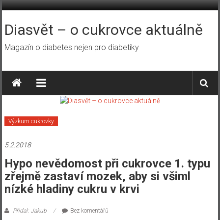
Přeskočit
na
obsah
Diasvět – o cukrovce aktuálně
Magazín o diabetes nejen pro diabetiky
Výzkum cukrovky
5.2.2018
Hypo nevědomost při cukrovce 1. typu
zřejmě zastaví mozek, aby si všiml
nízké hladiny cukru v krvi
Přidal: Jakub
Bez komentářů