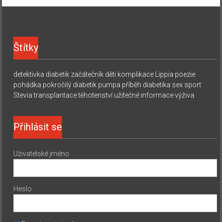
Štítky
detektivka
diabetik začátečník
děti
komplikace
Lippia
poezie
pohádka
pokročilý diabetik
pumpa
příběh diabetika
sex
sport
Stevia
transplantace
těhotenství
užitečné informace
výživa
Přihlásit se
Uživatelské jméno
Heslo