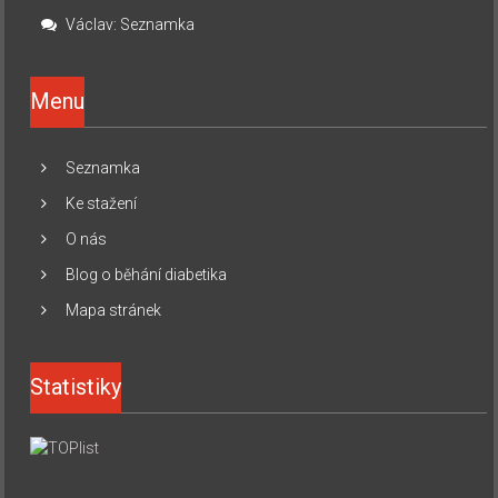
Václav
:
Seznamka
Menu
Seznamka
Ke stažení
O nás
Blog o běhání diabetika
Mapa stránek
Statistiky