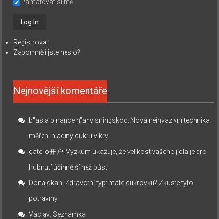
Pamatovat si mě
Registrovat
Zapomněli jste heslo?
Nejnovější komentáře
b"asta binance h"anvisningskod
:
Nová neinvazivní technika
měření hladiny cukru v krvi
gate io开户
:
Výzkum ukazuje, že velikost vašeho jídla je pro
hubnutí účinnější než půst
Donaldkah
:
Zdravotní typ: máte cukrovku? Zkuste tyto
potraviny
Václav
:
Seznamka