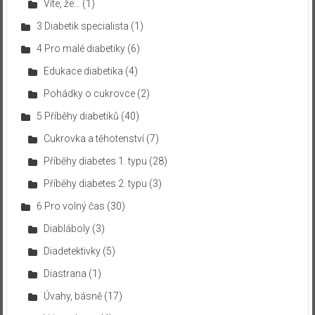
Víte, že…
(1)
3 Diabetik specialista
(1)
4 Pro malé diabetiky
(6)
Edukace diabetika
(4)
Pohádky o cukrovce
(2)
5 Příběhy diabetiků
(40)
Cukrovka a těhotenství
(7)
Příběhy diabetes 1. typu
(28)
Příběhy diabetes 2. typu
(3)
6 Pro volný čas
(30)
Diabláboly
(3)
Diadetektivky
(5)
Diastrana
(1)
Úvahy, básně
(17)