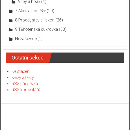
Vtipy a hoax
(4)
7 Akce a soutěže
(20)
8 Prodej, stevia, jakon
(26)
9 Těhotenská cukrovka
(53)
Nezařazené
(1)
Ostatní sekce
Ke stažení
Kvízy a testy
RSS příspěvků
RSS komentářů