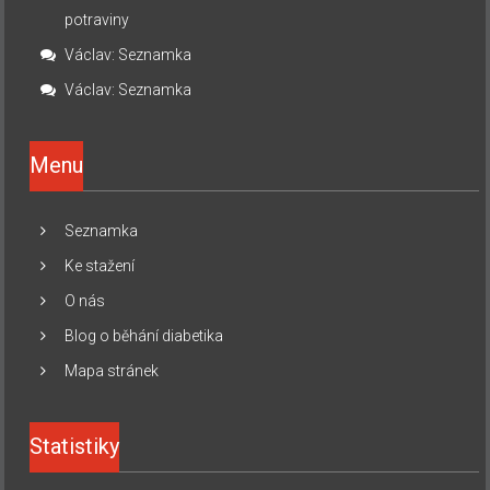
potraviny
Václav
:
Seznamka
Václav
:
Seznamka
Menu
Seznamka
Ke stažení
O nás
Blog o běhání diabetika
Mapa stránek
Statistiky