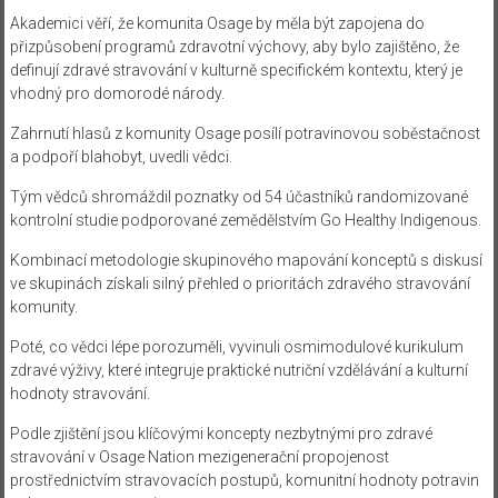
Akademici věří, že komunita Osage by měla být zapojena do
přizpůsobení programů zdravotní výchovy, aby bylo zajištěno, že
definují zdravé stravování v kulturně specifickém kontextu, který je
vhodný pro domorodé národy.
Zahrnutí hlasů z komunity Osage posílí potravinovou soběstačnost
a podpoří blahobyt, uvedli vědci.
Tým vědců shromáždil poznatky od 54 účastníků randomizované
kontrolní studie podporované zemědělstvím Go Healthy Indigenous.
Kombinací metodologie skupinového mapování konceptů s diskusí
ve skupinách získali silný přehled o prioritách zdravého stravování
komunity.
Poté, co vědci lépe porozuměli, vyvinuli osmimodulové kurikulum
zdravé výživy, které integruje praktické nutriční vzdělávání a kulturní
hodnoty stravování.
Podle zjištění jsou klíčovými koncepty nezbytnými pro zdravé
stravování v Osage Nation mezigenerační propojenost
prostřednictvím stravovacích postupů, komunitní hodnoty potravin