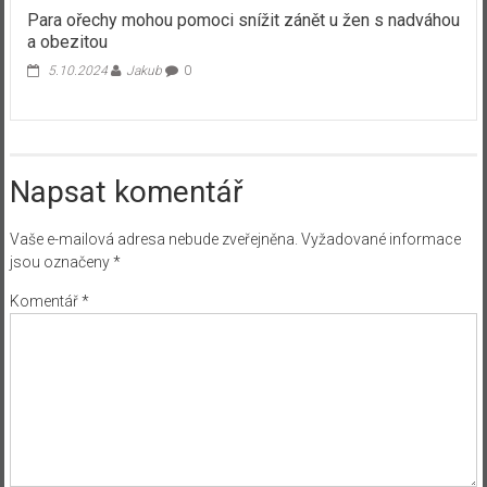
Para ořechy mohou pomoci snížit zánět u žen s nadváhou
a obezitou
5.10.2024
Jakub
0
Napsat komentář
Vaše e-mailová adresa nebude zveřejněna.
Vyžadované informace
jsou označeny
*
Komentář
*