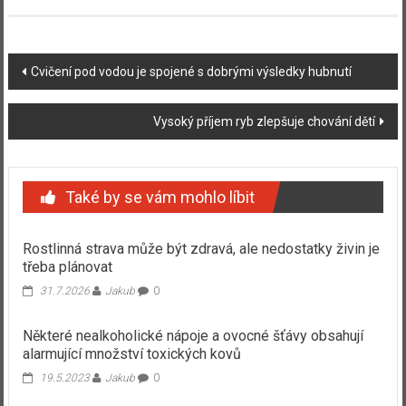
Navigace
Cvičení pod vodou je spojené s dobrými výsledky hubnutí
příspěvku
Vysoký příjem ryb zlepšuje chování dětí
Také by se vám mohlo líbit
Rostlinná strava může být zdravá, ale nedostatky živin je
třeba plánovat
31.7.2026
Jakub
0
Některé nealkoholické nápoje a ovocné šťávy obsahují
alarmující množství toxických kovů
19.5.2023
Jakub
0