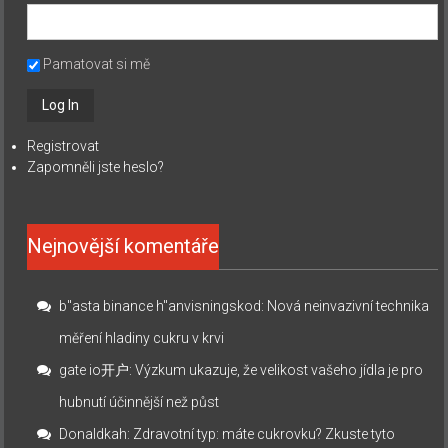
Pamatovat si mě
Registrovat
Zapomněli jste heslo?
Nejnovější komentáře
b"asta binance h"anvisningskod
:
Nová neinvazivní technika
měření hladiny cukru v krvi
gate io开户
:
Výzkum ukazuje, že velikost vašeho jídla je pro
hubnutí účinnější než půst
Donaldkah
:
Zdravotní typ: máte cukrovku? Zkuste tyto