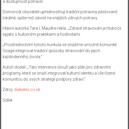
a dostupnost potravin.
Domorodí obyvatelé upřednostňují tradiční potraviny pěstované
lokálně, spíše než závislí na vnějších zdrojích potravy.
Hlavní autorka Tara L Maudrie řekla: „Zdravé stravování je hluboce
spjato s kulturními praktikami a hodnotami.
„Prostřednictvím tohoto kurikula se snažíme umožnit komunitě
Osage integrovat tradiční způsoby stravování do jejich
každodenního života.“
Autoři dodali: „Tato intervence slouží jako plán pro zdravotní
programy, které se snaží integrovat kulturní identitu a cíle řízené
komunitou do svých strategií podpory zdraví.“
Zdroj:
diabetes.co.uk
Sdílet: