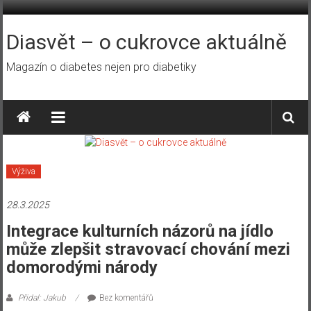
Přeskočit
na
obsah
Diasvět – o cukrovce aktuálně
Magazín o diabetes nejen pro diabetiky
Výživa
28.3.2025
Integrace kulturních názorů na jídlo
může zlepšit stravovací chování mezi
domorodými národy
Přidal: Jakub
Bez komentářů