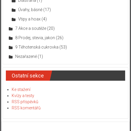
Diastrana
(1)
Úvahy, básně
(17)
Vtipy a hoax
(4)
7 Akce a soutěže
(20)
8 Prodej, stevia, jakon
(26)
9 Těhotenská cukrovka
(53)
Nezařazené
(1)
Ostatní sekce
Ke stažení
Kvízy a testy
RSS příspěvků
RSS komentářů