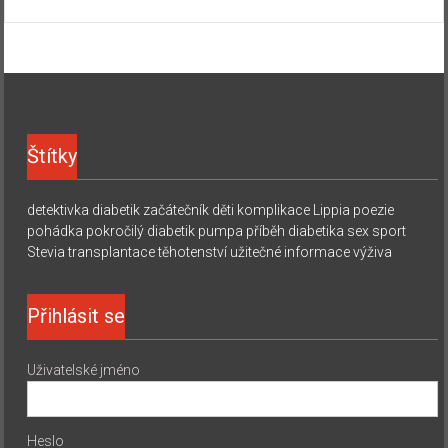
Štítky
detektivka
diabetik začátečník
děti
komplikace
Lippia
poezie
pohádka
pokročilý diabetik
pumpa
příběh diabetika
sex
sport
Stevia
transplantace
těhotenství
užitečné informace
výživa
Přihlásit se
Uživatelské jméno
Heslo