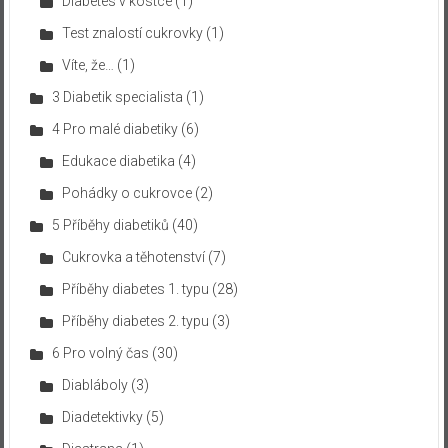
Diabetes v kostce
(1)
Test znalostí cukrovky
(1)
Víte, že…
(1)
3 Diabetik specialista
(1)
4 Pro malé diabetiky
(6)
Edukace diabetika
(4)
Pohádky o cukrovce
(2)
5 Příběhy diabetiků
(40)
Cukrovka a těhotenství
(7)
Příběhy diabetes 1. typu
(28)
Příběhy diabetes 2. typu
(3)
6 Pro volný čas
(30)
Diabláboly
(3)
Diadetektivky
(5)