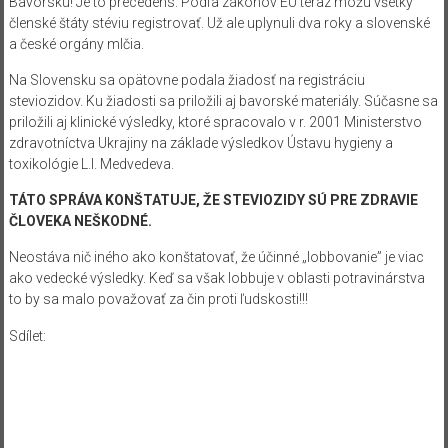
Bavorsku! Je to precedens. Podľa zákonov EÚ teraz môžu všetky
členské štáty stéviu registrovať. Už ale uplynuli dva roky a slovenské
a české orgány mlčia.
Na Slovensku sa opätovne podala žiadosť na registráciu
steviozidov. Ku žiadosti sa priložili aj bavorské materiály. Súčasne sa
priložili aj klinické výsledky, ktoré spracovalo v r. 2001 Ministerstvo
zdravotníctva Ukrajiny na základe výsledkov Ústavu hygieny a
toxikológie L.I. Medvedeva.
TÁTO SPRÁVA KONŠTATUJE, ŽE STEVIOZIDY SÚ PRE ZDRAVIE
ČLOVEKA NEŠKODNÉ.
Neostáva nič iného ako konštatovať, že účinné „lobbovanie” je viac
ako vedecké výsledky. Keď sa však lobbuje v oblasti potravinárstva
to by sa malo považovať za čin proti ľudskosti!!!
Sdílet: