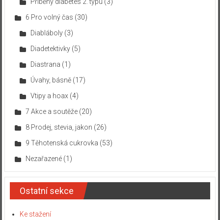
Příběhy diabetes 2. typu
(3)
6 Pro volný čas
(30)
Diabláboly
(3)
Diadetektivky
(5)
Diastrana
(1)
Úvahy, básně
(17)
Vtipy a hoax
(4)
7 Akce a soutěže
(20)
8 Prodej, stevia, jakon
(26)
9 Těhotenská cukrovka
(53)
Nezařazené
(1)
Ostatní sekce
Ke stažení