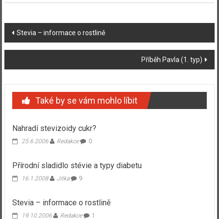
Navigace
Stevia – informace o rostlině
příspěvku
Příběh Pavla (1. typ)
Také by se vám mohlo líbit
Nahradí stevizoidy cukr?
25.6.2006
Redakce
0
Přírodní sladidlo stévie a typy diabetu
16.1.2008
Jitka
9
Stevia – informace o rostlině
19.10.2006
Redakce
1