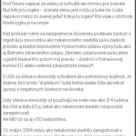
Prof.Geuns napísal, že stéviu už schválili ako krmivo pre zvieratá.
Nuž kde je tu logika – zvieratá stéviu jesť môžu a ľudia nie. Ľudia
napokon mäso zo zvierat jedia? Kde je tu logika? Kto však v obchode
hľadá logiku je na omyle.
Keď pred pár rokmi sa neúspešne na Slovensku podávala žiadosť o
registráciu steviozidov ako nekalorického sladidla sa ku žiadosti
priložilo aj kladné doporučenie Výskumného ústavu výživy ľudu ako
aj Štátneho zdravotného ústavu. Obe tieto ustanovizne sa ku stévii
vyjadrili kladne! Kto potom má pravdu – úradníci v Potravinovej
komisii EÚ, alebo vedecké zdravotnícke ústavy!!!
V USA sú stévia a steviozidy schválené ako potravinový doplnok. Je
známe, že s týmto “doplnkom” ľudia bežne sladia. Ešte ale neboli
správy o negatívnych účinkoch na človeka.
Listy stévie a steviozidy už používajú na svete viac ako 3/4 ľudstva.
Iba USA a štátu EÚ ju zatiaľ ako nekalorické sladidlo neopovážili
zaregistrovať!
Ale NIE! Už sa aj v EÚ našla trhlina.
13. mája r. 2004 stéviu ako nekalorické sladidlo zaregistrovali v