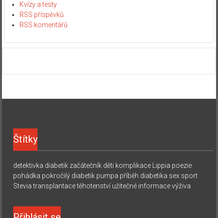
Kvízy a testy
RSS příspěvků
RSS komentářů
Štítky
detektivka
diabetik začátečník
děti
komplikace
Lippia
poezie
pohádka
pokročilý diabetik
pumpa
příběh diabetika
sex
sport
Stevia
transplantace
těhotenství
užitečné informace
výživa
Přihlásit se