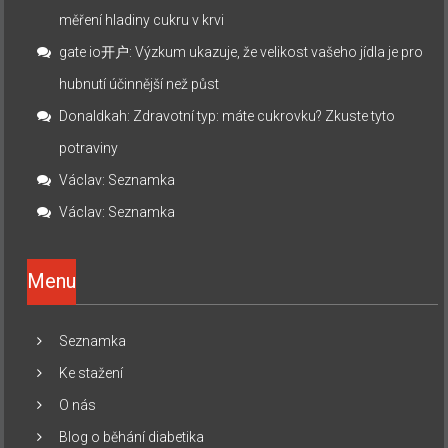
měření hladiny cukru v krvi
gate io开户
:
Výzkum ukazuje, že velikost vašeho jídla je pro
hubnutí účinnější než půst
Donaldkah
:
Zdravotní typ: máte cukrovku? Zkuste tyto
potraviny
Václav
:
Seznamka
Václav
:
Seznamka
Menu
Seznamka
Ke stažení
O nás
Blog o běhání diabetika