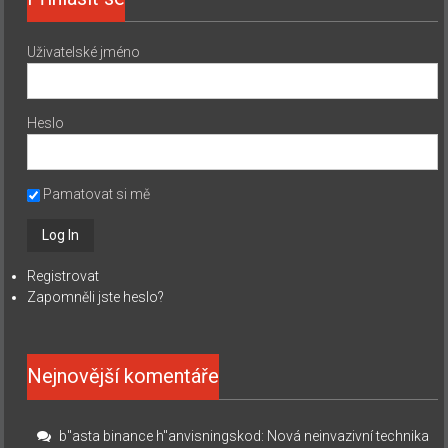
Uživatelské jméno
Heslo
Pamatovat si mě
Registrovat
Zapomněli jste heslo?
Nejnovější komentáře
b"asta binance h"anvisningskod
:
Nová neinvazivní technika