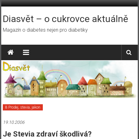
Přeskočit
na
obsah
Diasvět – o cukrovce aktuálně
Magazín o diabetes nejen pro diabetiky
8 Prodej, stevia, jakon
19.10.2006
Je Stevia zdraví škodlivá?