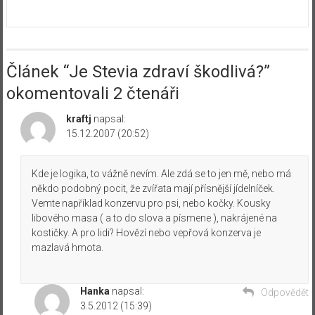
Článek “
Je Stevia zdraví škodlivá?
”
okomentovali 2 čtenáři
kraftj
napsal:
15.12.2007 (20:52)
Kde je logika, to vážně nevím. Ale zdá se to jen mě, nebo má
někdo podobný pocit, že zvířata mají přísnější jídelníček.
Vemte například konzervu pro psi, nebo kočky. Kousky
libového masa ( a to do slova a písmene ), nakrájené na
kostičky. A pro lidi? Hovězí nebo vepřová konzerva je
mazlavá hmota.
Hanka
napsal:
Odpovědět
3.5.2012 (15:39)