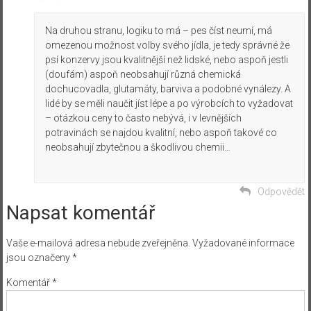
Na druhou stranu, logiku to má – pes číst neumí, má
omezenou možnost volby svého jídla, je tedy správné že
psí konzervy jsou kvalitnější než lidské, nebo aspoň jestli
(doufám) aspoň neobsahují různá chemická
dochucovadla, glutamáty, barviva a podobné vynálezy. A
lidé by se měli naučit jíst lépe a po výrobcích to vyžadovat
– otázkou ceny to často nebývá, i v levnějších
potravinách se najdou kvalitní, nebo aspoň takové co
neobsahují zbytečnou a škodlivou chemii…
Odpovědět
Napsat komentář
Vaše e-mailová adresa nebude zveřejněna.
Vyžadované informace
jsou označeny
*
Komentář
*