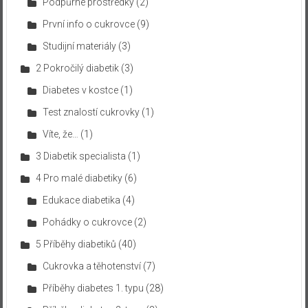
Podpůrné prostředky
(2)
První info o cukrovce
(9)
Studijní materiály
(3)
2 Pokročilý diabetik
(3)
Diabetes v kostce
(1)
Test znalostí cukrovky
(1)
Víte, že…
(1)
3 Diabetik specialista
(1)
4 Pro malé diabetiky
(6)
Edukace diabetika
(4)
Pohádky o cukrovce
(2)
5 Příběhy diabetiků
(40)
Cukrovka a těhotenství
(7)
Příběhy diabetes 1. typu
(28)