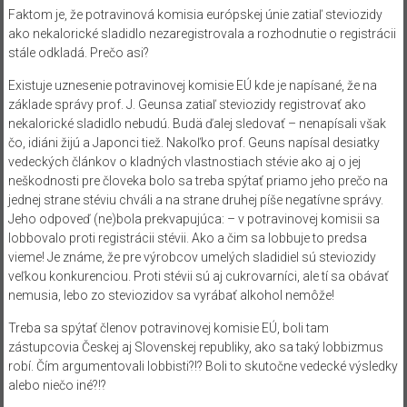
Faktom je, že potravinová komisia európskej únie zatiaľ steviozidy
ako nekalorické sladidlo nezaregistrovala a rozhodnutie o registrácii
stále odkladá. Prečo asi?
Existuje uznesenie potravinovej komisie EÚ kde je napísané, že na
základe správy prof. J. Geunsa zatiaľ steviozidy registrovať ako
nekalorické sladidlo nebudú. Budä ďalej sledovať – nenapísali však
čo, idiáni žijú a Japonci tiež. Nakoľko prof. Geuns napísal desiatky
vedeckých článkov o kladných vlastnostiach stévie ako aj o jej
neškodnosti pre človeka bolo sa treba spýtať priamo jeho prečo na
jednej strane stéviu chváli a na strane druhej píše negatívne správy.
Jeho odpoveď (ne)bola prekvapujúca: – v potravinovej komisii sa
lobbovalo proti registrácii stévii. Ako a čim sa lobbuje to predsa
vieme! Je známe, že pre výrobcov umelých sladidiel sú steviozidy
veľkou konkurenciou. Proti stévii sú aj cukrovarníci, ale tí sa obávať
nemusia, lebo zo steviozidov sa vyrábať alkohol nemôže!
Treba sa spýtať členov potravinovej komisie EÚ, boli tam
zástupcovia Českej aj Slovenskej republiky, ako sa taký lobbizmus
robí. Čím argumentovali lobbisti?!? Boli to skutočne vedecké výsledky
alebo niečo iné?!?