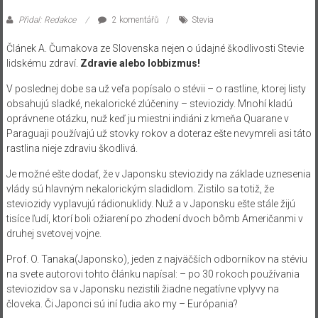
Přidal: Redakce
2 komentářů
Stevia
Článek A. Čumakova ze Slovenska nejen o údajné škodlivosti Stevie
lidskému zdraví.
Zdravie alebo lobbizmus!
V poslednej dobe sa už veľa popísalo o stévii – o rastline, ktorej listy
obsahujú sladké, nekalorické zlúčeniny – steviozidy. Mnohí kladú
oprávnene otázku, nuž keď ju miestni indiáni z kmeňa Quarane v
Paraguaji používajú už stovky rokov a doteraz ešte nevymreli asi táto
rastlina nieje zdraviu škodlivá.
Je možné ešte dodať, že v Japonsku steviozidy na základe uznesenia
vlády sú hlavným nekalorickým sladidlom. Zistilo sa totiž, že
steviozidy vyplavujú rádionuklidy. Nuž a v Japonsku ešte stále žijú
tisíce ľudí, ktorí boli ožiarení po zhodení dvoch bômb Američanmi v
druhej svetovej vojne.
Prof. O. Tanaka(Japonsko), jeden z najväčších odborníkov na stéviu
na svete autorovi tohto článku napísal: – po 30 rokoch používania
steviozidov sa v Japonsku nezistili žiadne negatívne vplyvy na
človeka. Či Japonci sú iní ľudia ako my – Európania?