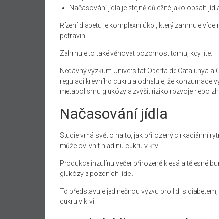
Načasování jídla je stejně důležité jako obsah jídl
Řízení diabetu je komplexní úkol, který zahrnuje víc
potravin.
Zahrnuje to také věnovat pozornost tomu, kdy jíte.
Nedávný výzkum Universitat Oberta de Catalunya a C
regulaci krevního cukru a odhaluje, že konzumace vý
metabolismu glukózy a zvýšit riziko rozvoje nebo zh
Načasování jídla
Studie vrhá světlo na to, jak přirozený cirkadiánní rytm
může ovlivnit hladinu cukru v krvi.
Produkce inzulínu večer přirozeně klesá a tělesné buň
glukózy z pozdních jídel.
To představuje jedinečnou výzvu pro lidi s diabetem, 
cukru v krvi.