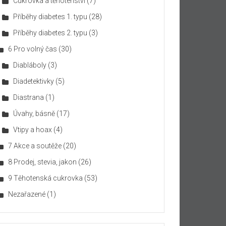
Cukrovka a těhotenství
(7)
Příběhy diabetes 1. typu
(28)
Příběhy diabetes 2. typu
(3)
6 Pro volný čas
(30)
Diabláboly
(3)
Diadetektivky
(5)
Diastrana
(1)
Úvahy, básně
(17)
Vtipy a hoax
(4)
7 Akce a soutěže
(20)
8 Prodej, stevia, jakon
(26)
9 Těhotenská cukrovka
(53)
Nezařazené
(1)