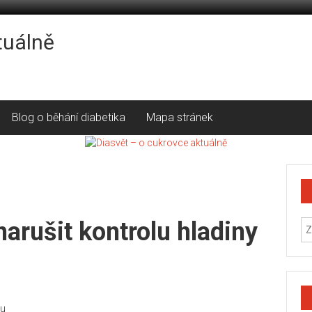
tuálně
Blog o běhání diabetika
Mapa stránek
arušit kontrolu hladiny
tu