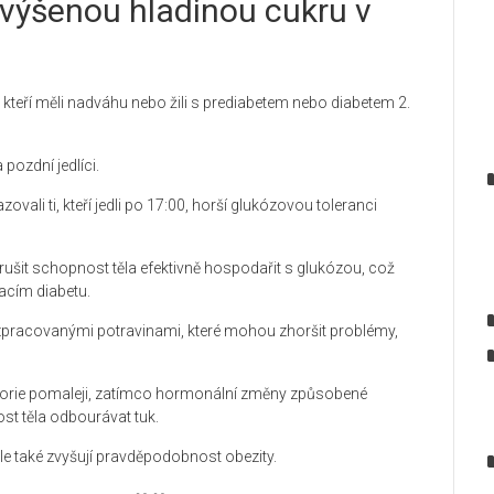
zvýšenou hladinou cukru v
, kteří měli nadváhu nebo žili s prediabetem nebo diabetem 2.
 pozdní jedlíci.
vali ti, kteří jedli po 17:00, horší glukózovou toleranci
arušit schopnost těla efektivně hospodařit s glukózou, což
acím diabetu.
, zpracovanými potravinami, které mohou zhoršit problémy,
kalorie pomaleji, zatímco hormonální změny způsobené
st těla odbourávat tuk.
ale také zvyšují pravděpodobnost obezity.