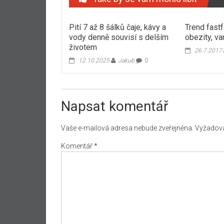
Pití 7 až 8 šálků čaje, kávy a
Trend fastf
vody denně souvisí s delším
obezity, va
životem
26.7.2017
12.10.2025
Jakub
0
Napsat komentář
Vaše e-mailová adresa nebude zveřejněna.
Vyžadova
Komentář
*