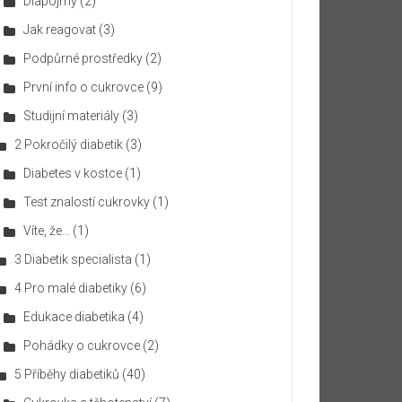
Diapojmy
(2)
Jak reagovat
(3)
Podpůrné prostředky
(2)
První info o cukrovce
(9)
Studijní materiály
(3)
2 Pokročilý diabetik
(3)
Diabetes v kostce
(1)
Test znalostí cukrovky
(1)
Víte, že…
(1)
3 Diabetik specialista
(1)
4 Pro malé diabetiky
(6)
Edukace diabetika
(4)
Pohádky o cukrovce
(2)
5 Příběhy diabetiků
(40)