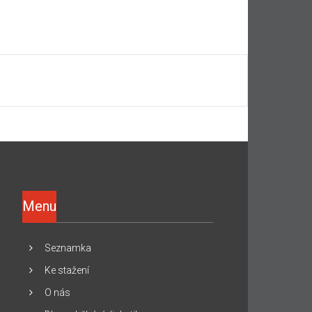
Menu
Seznamka
Ke stažení
O nás