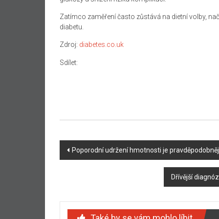
Zatímco zaměření často zůstává na dietní volby, načas
diabetu.
Zdroj:
diabetes.co.uk
Sdílet:
Navigace
Poporodní udržení hmotnosti je pravděpodobněj
příspěvku
Dřívější diagn
Také by se vám mohlo líbit