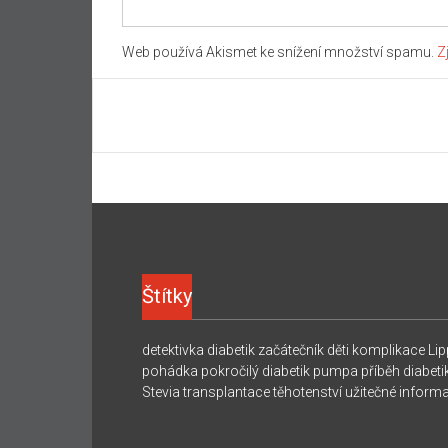
Web používá Akismet ke snížení množství spamu.
Z
Štítky
detektivka
diabetik začátečník
děti
komplikace
Lip
pohádka
pokročilý diabetik
pumpa
příběh diabeti
Stevia
transplantace
těhotenství
užitečné inform