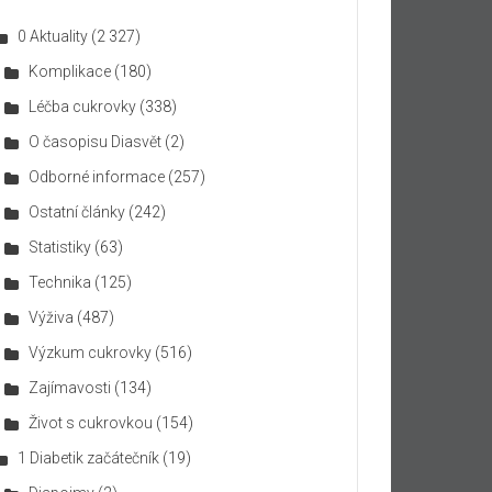
0 Aktuality
(2 327)
Komplikace
(180)
Léčba cukrovky
(338)
O časopisu Diasvět
(2)
Odborné informace
(257)
Ostatní články
(242)
Statistiky
(63)
Technika
(125)
Výživa
(487)
Výzkum cukrovky
(516)
Zajímavosti
(134)
Život s cukrovkou
(154)
1 Diabetik začátečník
(19)