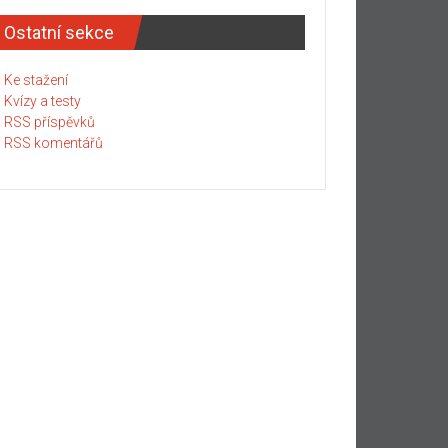
Ostatní sekce
Ke stažení
Kvízy a testy
RSS příspěvků
RSS komentářů