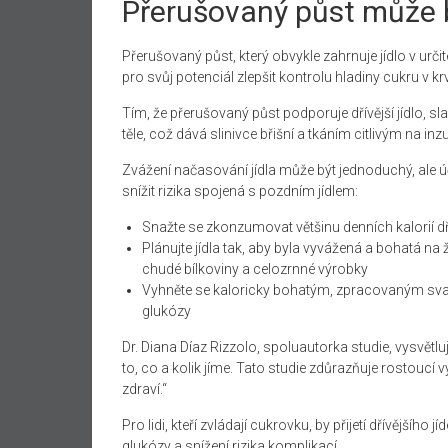
Přerušovaný půst může 
Přerušovaný půst, který obvykle zahrnuje jídlo v ur
pro svůj potenciál zlepšit kontrolu hladiny cukru v krv
Tím, že přerušovaný půst podporuje dřívější jídlo, 
těle, což dává slinivce břišní a tkáním citlivým na inz
Zvážení načasování jídla může být jednoduchý, ale úči
snížit rizika spojená s pozdním jídlem:
Snažte se zkonzumovat většinu denních kalorií dř
Plánujte jídla tak, aby byla vyvážená a bohatá na 
chudé bílkoviny a celozrnné výrobky
Vyhněte se kaloricky bohatým, zpracovaným svač
glukózy
Dr. Diana Díaz Rizzolo, spoluautorka studie, vysvět
to, co a kolik jíme. Tato studie zdůrazňuje rostouc
zdraví.“
Pro lidi, kteří zvládají cukrovku, by přijetí dřívějšíh
glukózy a snížení rizika komplikací.