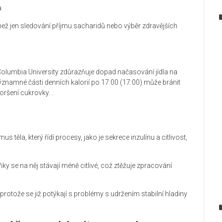
a
e než jen sledování příjmu sacharidů nebo výběr zdravějších
olumbia University zdůrazňuje dopad načasování jídla na
znamné části denních kalorií po 17:00 (17:00) může bránit
oršení cukrovky. .
us těla, který řídí procesy, jako je sekrece inzulínu a citlivost,
ky se na něj stávají méně citlivé, což ztěžuje zpracování
protože se již potýkají s problémy s udržením stabilní hladiny