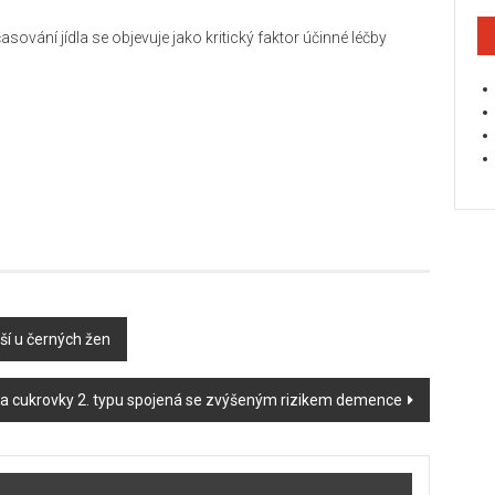
ování jídla se objevuje jako kritický faktor účinné léčby
ší u černých žen
óza cukrovky 2. typu spojená se zvýšeným rizikem demence