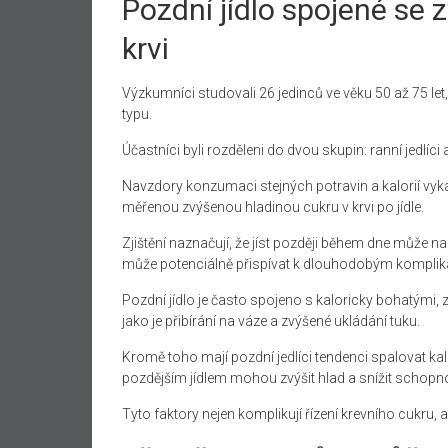
Pozdní jídlo spojené se 
krvi
Výzkumníci studovali 26 jedinců ve věku 50 až 75 let
typu.
Účastníci byli rozděleni do dvou skupin: ranní jedlíci a
Navzdory konzumaci stejných potravin a kalorií vykazo
měřenou zvýšenou hladinou cukru v krvi po jídle.
Zjištění naznačují, že jíst později během dne může n
může potenciálně přispívat k dlouhodobým komplik
Pozdní jídlo je často spojeno s kaloricky bohatými
jako je přibírání na váze a zvýšené ukládání tuku.
Kromě toho mají pozdní jedlíci tendenci spalovat 
pozdějším jídlem mohou zvýšit hlad a snížit schopno
Tyto faktory nejen komplikují řízení krevního cukru, 