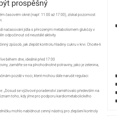
být prospěšný
čitém časovém okně (např. 11:00 až 17:00), získal pozornost
i.
sladí načasování jídla s přirozeným metabolismem glukózy v
ulín odpočinout od neustálé aktivity.
nný způsob, jak zlepšit kontrolu hladiny cukru v krvi. Chcete-li
íve během dne, ideálně před 17:00
živiny, zaměřte se na plnohodnotné potraviny, jako je zelenina,
inám pozdě v noci, které mohou dále narušit regulaci
luje: „Dosud se výživové poradenství zaměřovalo především na
í význam toho, kdy jíme pro podporu kardiometabolického
o jídelníčku mohlo nabídnout cenný nástroj pro zlepšení kontroly