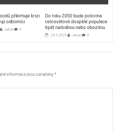
oodů přikrmuje krizi
Do roku 2050 bude polovina
rují odborníci
celosvětové dospělé populace
trpět nadváhou nebo obezitou
Jakub
0
24.3.2025
Jakub
0
né informace jsou označeny
*