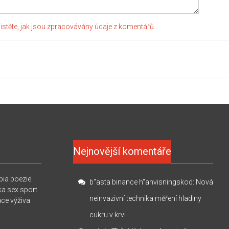
jistěte, jak jsou zpracovávány údaje z komentářů.
Nejnovější komentáře
pia
poezie
b"asta binance h"anvisningskod
:
Nová
ka
sex
sport
neinvazivní technika měření hladiny
ace
výživa
cukru v krvi