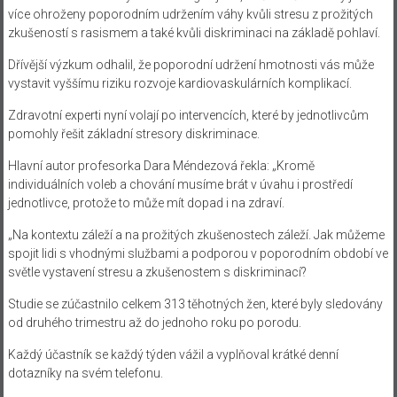
více ohroženy poporodním udržením váhy kvůli stresu z prožitých
zkušeností s rasismem a také kvůli diskriminaci na základě pohlaví.
Dřívější výzkum odhalil, že poporodní udržení hmotnosti vás může
vystavit vyššímu riziku rozvoje kardiovaskulárních komplikací.
Zdravotní experti nyní volají po intervencích, které by jednotlivcům
pomohly řešit základní stresory diskriminace.
Hlavní autor profesorka Dara Méndezová řekla: „Kromě
individuálních voleb a chování musíme brát v úvahu i prostředí
jednotlivce, protože to může mít dopad i na zdraví.
„Na kontextu záleží a na prožitých zkušenostech záleží. Jak můžeme
spojit lidi s vhodnými službami a podporou v poporodním období ve
světle vystavení stresu a zkušenostem s diskriminací?
Studie se zúčastnilo celkem 313 těhotných žen, které byly sledovány
od druhého trimestru až do jednoho roku po porodu.
Každý účastník se každý týden vážil a vyplňoval krátké denní
dotazníky na svém telefonu.