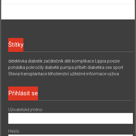
Štítky
detektivka
diabetik začátečník
děti
komplikace
Lippia
poezie
pohádka
pokročilý diabetik
pumpa
příběh diabetika
sex
sport
Stevia
transplantace
těhotenství
užitečné informace
výživa
Přihlásit se
Uživatelské jméno
Heslo