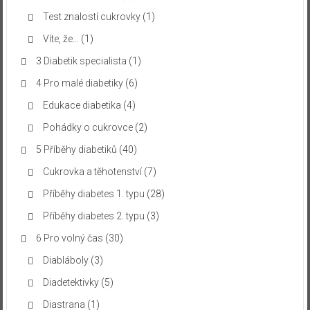
Test znalostí cukrovky
(1)
Víte, že…
(1)
3 Diabetik specialista
(1)
4 Pro malé diabetiky
(6)
Edukace diabetika
(4)
Pohádky o cukrovce
(2)
5 Příběhy diabetiků
(40)
Cukrovka a těhotenství
(7)
Příběhy diabetes 1. typu
(28)
Příběhy diabetes 2. typu
(3)
6 Pro volný čas
(30)
Diabláboly
(3)
Diadetektivky
(5)
Diastrana
(1)