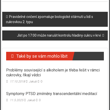
Navigace
Pravidelné cvičení zpomaluje biologické stárnutí u lidí s
cukrovkou 2. typu
příspěvku
Jíst po 17:00 může narušit kontrolu hladiny cukru v krvi
Také by se vám mohlo líbit
Problémy související s alkoholem je třeba řešit v rámci
cukrovky, říkají vědci
17.10.2018
Jakub
0
Symptomy PTSD zmírněny transcendentální meditací
11.5.2025
Jakub
0