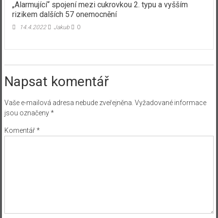
„Alarmující“ spojení mezi cukrovkou 2. typu a vyšším
rizikem dalších 57 onemocnění
14.4.2022
Jakub
0
Napsat komentář
Vaše e-mailová adresa nebude zveřejněna.
Vyžadované informace
jsou označeny
*
Komentář
*