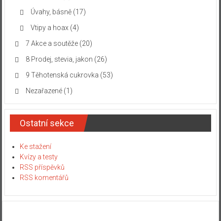
Úvahy, básně
(17)
Vtipy a hoax
(4)
7 Akce a soutěže
(20)
8 Prodej, stevia, jakon
(26)
9 Těhotenská cukrovka
(53)
Nezařazené
(1)
Ostatní sekce
Ke stažení
Kvízy a testy
RSS příspěvků
RSS komentářů