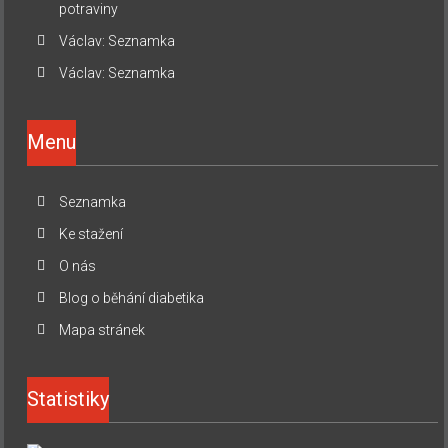
potraviny
Václav
:
Seznamka
Václav
:
Seznamka
Menu
Seznamka
Ke stažení
O nás
Blog o běhání diabetika
Mapa stránek
Statistiky