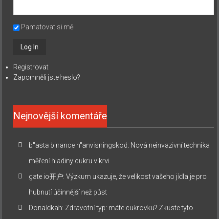
Pamatovat si mě
Registrovat
Zapomněli jste heslo?
Nejnovější komentáře
b"asta binance h"anvisningskod
:
Nová neinvazivní technika
měření hladiny cukru v krvi
gate io开户
:
Výzkum ukazuje, že velikost vašeho jídla je pro
hubnutí účinnější než půst
Donaldkah
:
Zdravotní typ: máte cukrovku? Zkuste tyto