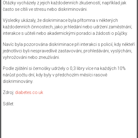
Otázky vycházely z jejich každodenních zkušeností, například jak
často se cítili ve stresu nebo diskriminováni.
Výsledky ukázaly, že diskriminace byla přítomna v některých
každodenních činnostech, jako je hledání nebo udržení zaměstnání,
interakce s učiteli nebo akademickými poradci a žádosti o půjčky.
Navíc byla pozorována diskriminace při interakci s policií, kdy někteří
jednotlivci byli nespravedlivě zastavováni, prohledáváni, vyslýcháni,
vyhrožováni nebo zneužíváni.
Podle zjištění si černošky udržely o 0,3 libry více na každých 10%
nárůst počtu dní, kdy byly v předchozím měsíci rasově
diskriminovány.
Zdroj:
diabetes.co.uk
Sdílet: