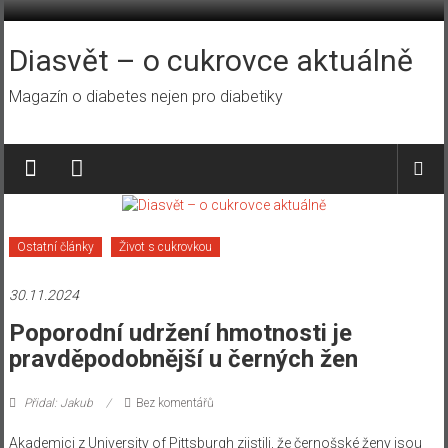
Přeskočit
na
obsah
Diasvět – o cukrovce aktuálně
Magazín o diabetes nejen pro diabetiky
Ostatní články
Život s cukrovkou
30.11.2024
Poporodní udržení hmotnosti je
pravděpodobnější u černých žen
Přidal: Jakub
Bez komentářů
Akademici z University of Pittsburgh zjistili, že černošské ženy jsou