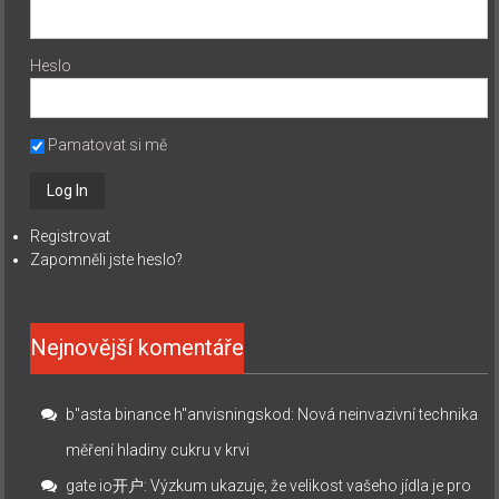
Heslo
Pamatovat si mě
Registrovat
Zapomněli jste heslo?
Nejnovější komentáře
b"asta binance h"anvisningskod
:
Nová neinvazivní technika
měření hladiny cukru v krvi
gate io开户
:
Výzkum ukazuje, že velikost vašeho jídla je pro