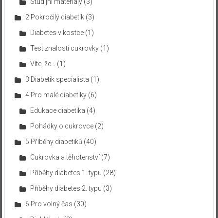
Studijní materiály
(3)
2 Pokročilý diabetik
(3)
Diabetes v kostce
(1)
Test znalostí cukrovky
(1)
Víte, že…
(1)
3 Diabetik specialista
(1)
4 Pro malé diabetiky
(6)
Edukace diabetika
(4)
Pohádky o cukrovce
(2)
5 Příběhy diabetiků
(40)
Cukrovka a těhotenství
(7)
Příběhy diabetes 1. typu
(28)
Příběhy diabetes 2. typu
(3)
6 Pro volný čas
(30)