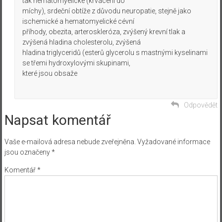
tak hematomyelické (krvácení do
míchy), srdeční obtíže z důvodu neuropatie, stejně jako
ischemické a hematomyelické cévní
příhody, obezita, arteroskleróza, zvýšený krevní tlak a
zvýšená hladina cholesterolu, zvýšená
hladina triglyceridů (esterů glycerolu s mastnými kyselinami
se třemi hydroxylovými skupinami,
které jsou obsaže
Odpovědět
Napsat komentář
Vaše e-mailová adresa nebude zveřejněna.
Vyžadované informace
jsou označeny
*
Komentář
*