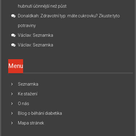
hubnutí účinnější než půst
Donaldkah
:
Zdravotní typ: máte cukrovku? Zkuste tyto
potraviny
Václav
:
Seznamka
Václav
:
Seznamka
Menu
Seznamka
Ke stažení
O nás
Blog o běhání diabetika
Mapa stránek