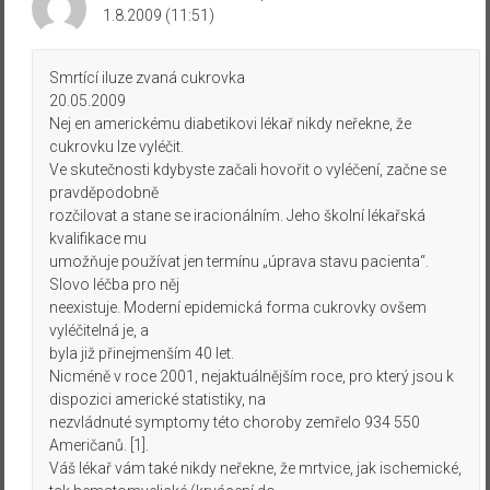
1.8.2009 (11:51)
Smrtící iluze zvaná cukrovka
20.05.2009
Nej en americkému diabetikovi lékař nikdy neřekne, že
cukrovku lze vyléčit.
Ve skutečnosti kdybyste začali hovořit o vyléčení, začne se
pravděpodobně
rozčilovat a stane se iracionálním. Jeho školní lékařská
kvalifikace mu
umožňuje používat jen termínu „úprava stavu pacienta“.
Slovo léčba pro něj
neexistuje. Moderní epidemická forma cukrovky ovšem
vyléčitelná je, a
byla již přinejmenším 40 let.
Nicméně v roce 2001, nejaktuálnějším roce, pro který jsou k
dispozici americké statistiky, na
nezvládnuté symptomy této choroby zemřelo 934 550
Američanů. [1].
Váš lékař vám také nikdy neřekne, že mrtvice, jak ischemické,