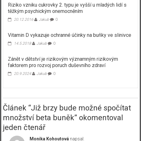
Riziko vzniku cukrovky 2. typu je vyšší u mladých lidí s
těžkým psychickým onemocněním
20.12.2016
Jakub
0
Vitamin D vykazuje ochranné účinky na buňky ve slinivce
14.5.2018
Jakub
0
Zánět v dětství je rizikovým významným rizikovým
faktorem pro rozvoj poruch duševního zdraví
20.9.2024
Jakub
0
Článek “
Již brzy bude možné spočítat
množství beta buněk
” okomentoval
jeden čtenář
Monika Kohoutová
napsal: