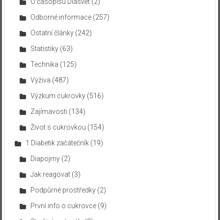
O časopisu Diasvět
(2)
Odborné informace
(257)
Ostatní články
(242)
Statistiky
(63)
Technika
(125)
Výživa
(487)
Výzkum cukrovky
(516)
Zajímavosti
(134)
Život s cukrovkou
(154)
1 Diabetik začátečník
(19)
Diapojmy
(2)
Jak reagovat
(3)
Podpůrné prostředky
(2)
První info o cukrovce
(9)