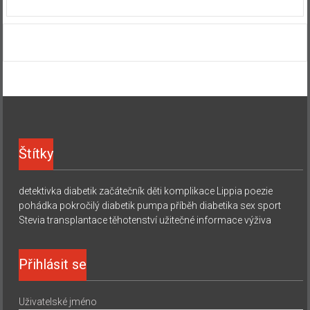
Štítky
detektivka
diabetik začátečník
děti
komplikace
Lippia
poezie
pohádka
pokročilý diabetik
pumpa
příběh diabetika
sex
sport
Stevia
transplantace
těhotenství
užitečné informace
výživa
Přihlásit se
Uživatelské jméno