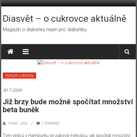
Přeskočit
na
obsah
Diasvět – o cukrovce aktuálně
Magazín o diabetes nejen pro diabetiky
Výzkum cukrovky
30.7.2009
Již brzy bude možné spočítat množství
beta buněk
Přidal: Jitka
1 komentář
Tým vědců v Hamburku se zabývá metodou, jak spočítat množství