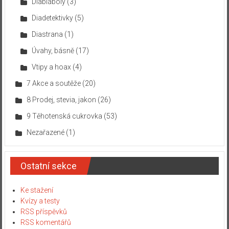
Diabláboly
(3)
Diadetektivky
(5)
Diastrana
(1)
Úvahy, básně
(17)
Vtipy a hoax
(4)
7 Akce a soutěže
(20)
8 Prodej, stevia, jakon
(26)
9 Těhotenská cukrovka
(53)
Nezařazené
(1)
Ostatní sekce
Ke stažení
Kvízy a testy
RSS příspěvků
RSS komentářů