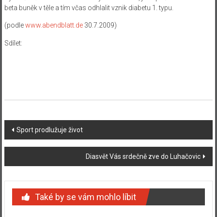
beta buněk v těle a tím včas odhlalit vznik diabetu 1. typu.
(podle
www.abendblatt.de
30.7.2009)
Sdílet:
Navigace
Sport prodlužuje život
příspěvku
Diasvět Vás srdečně zve do Luhačovic
Také by se vám mohlo líbit