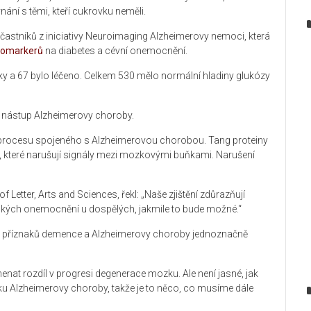
vnání s těmi, kteří cukrovku neměli.
častníků z iniciativy Neuroimaging Alzheimerovy nemoci, která
iomarkerů
na diabetes a cévní onemocnění.
léky a 67 bylo léčeno. Celkem 530 mělo normální hladiny glukózy
jí nástup Alzheimerovy choroby.
, procesu spojeného s Alzheimerovou chorobou. Tang proteiny
 které narušují signály mezi mozkovými buňkami. Narušení
 Letter, Arts and Sciences, řekl: „Naše zjištění zdůrazňují
ckých onemocnění u dospělých, jakmile to bude možné.“
jich příznaků demence a Alzheimerovy choroby jednoznačně
nat rozdíl v progresi degenerace mozku. Ale není jasné, jak
ku Alzheimerovy choroby, takže je to něco, co musíme dále