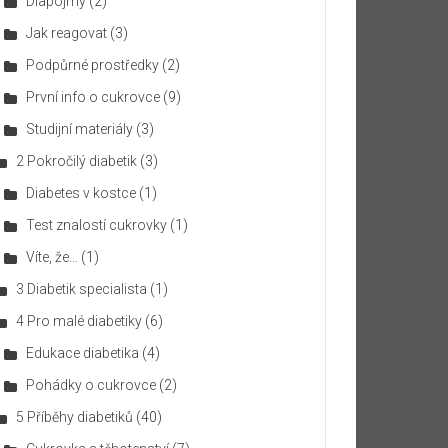
Diapojmy
(2)
Jak reagovat
(3)
Podpůrné prostředky
(2)
První info o cukrovce
(9)
Studijní materiály
(3)
2 Pokročilý diabetik
(3)
Diabetes v kostce
(1)
Test znalostí cukrovky
(1)
Víte, že…
(1)
3 Diabetik specialista
(1)
4 Pro malé diabetiky
(6)
Edukace diabetika
(4)
Pohádky o cukrovce
(2)
5 Příběhy diabetiků
(40)