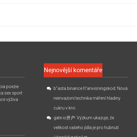
Nejnovější komentáře
pia
poezie
b"asta binance h"anvisningskod
:
Nová
ka
sex
sport
neinvazivní technika měření hladiny
ace
výživa
cukru v krvi
gate io开户
:
Výzkum ukazuje, že
velikost vašeho jídla je pro hubnutí