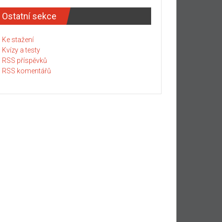
Ostatní sekce
Ke stažení
Kvízy a testy
RSS příspěvků
RSS komentářů