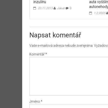
inzulínu
auta vyšším
autonehod
20.11.2015
Jakub
0
1.2.2005
Napsat komentář
Vaše e-mailová adresa nebude zveřejněna.
Vyžadova
Komentář
*
Jméno
*