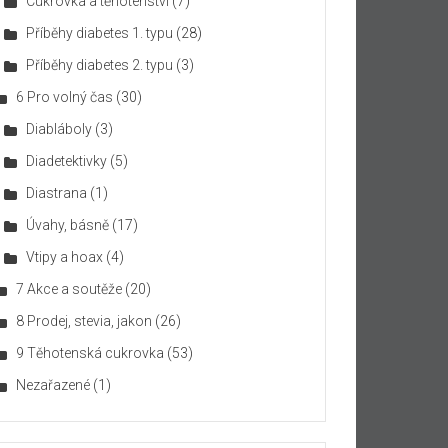
Cukrovka a těhotenství
(7)
Příběhy diabetes 1. typu
(28)
Příběhy diabetes 2. typu
(3)
6 Pro volný čas
(30)
Diabláboly
(3)
Diadetektivky
(5)
Diastrana
(1)
Úvahy, básně
(17)
Vtipy a hoax
(4)
7 Akce a soutěže
(20)
8 Prodej, stevia, jakon
(26)
9 Těhotenská cukrovka
(53)
Nezařazené
(1)