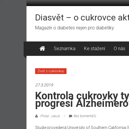
Přeskočit
na
obsah
Diasvět – o cukrovce ak
Magazín o diabetes nejen pro diabetiky
Seznamka
Ke stažení
O nás
Život s cukrovkou
27.3.2019
Kontrola cukrovky t
progresi Alzheimer
Přidal: Jakub
Bez komentářů
Studie provedená University of Southern California (