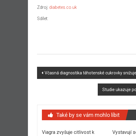
Zdroj:
diabetes.co.uk
Sdílet:
Navigace
Včasná diagnostika těhotenské cukrovky snižuje
příspěvku
Studie ukazuje po
Také by se vám mohlo líbit
Viagra zvyšuje citlivost k
Vystavují s