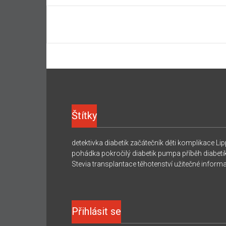
Štítky
detektivka
diabetik začátečník
děti
komplikace
Lip
pohádka
pokročilý diabetik
pumpa
příběh diabeti
Stevia
transplantace
těhotenství
užitečné inform
Přihlásit se