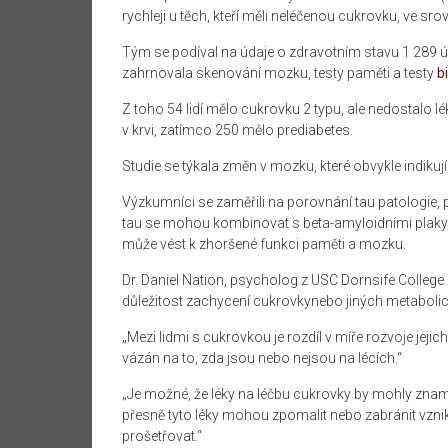
rychleji u těch, kteří měli neléčenou cukrovku, ve sro
Tým se podíval na údaje o zdravotním stavu 1 289 ú
zahrnovala skenování mozku, testy paměti a testy
b
Z toho 54 lidí mělo cukrovku 2 typu, ale nedostalo 
v krvi, zatímco 250 mělo prediabetes.
Studie se týkala změn v mozku, které obvykle indiku
Výzkumníci se zaměřili na porovnání tau patologie
tau se mohou kombinovat s beta-amyloidními plaky,
může vést k zhoršené funkci paměti a mozku.
Dr. Daniel Nation, psycholog z USC Dornsife College of
důležitost zachycení cukrovkynebo jiných metaboli
„Mezi lidmi s cukrovkou je rozdíl v míře rozvoje je
vázán na to, zda jsou nebo nejsou na lécích.“
„Je možné, že léky na léčbu cukrovky by mohly zname
přesně tyto léky mohou zpomalit nebo zabránit vzni
prošetřovat.“