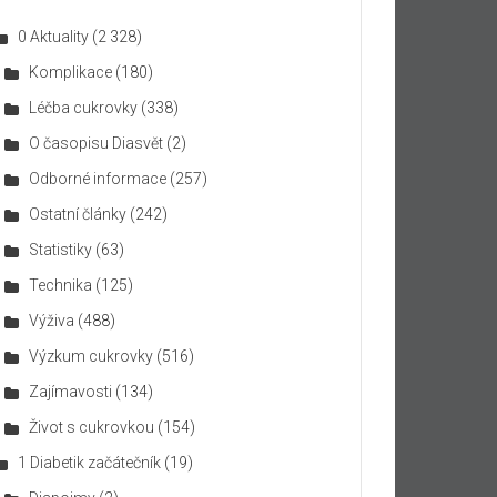
0 Aktuality
(2 328)
Komplikace
(180)
Léčba cukrovky
(338)
O časopisu Diasvět
(2)
Odborné informace
(257)
Ostatní články
(242)
Statistiky
(63)
Technika
(125)
Výživa
(488)
Výzkum cukrovky
(516)
Zajímavosti
(134)
Život s cukrovkou
(154)
1 Diabetik začátečník
(19)