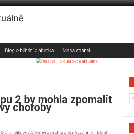
tuálně
Blog o běhání diabetika
Mapa stránek
ypu 2 by mohla zpomalit
ovy choroby
USC) zjistila, že Alzheimerova choroba se vyvinula 1,6 krát