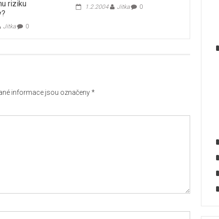
u riziku
1.2.2004
Jitka
0
y?
Jitka
0
né informace jsou označeny
*