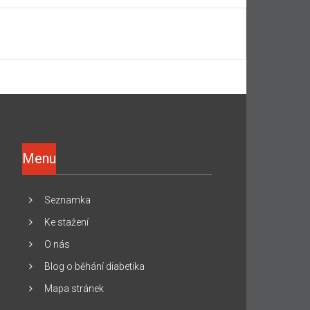
Menu
Seznamka
Ke stažení
O nás
Blog o běhání diabetika
Mapa stránek