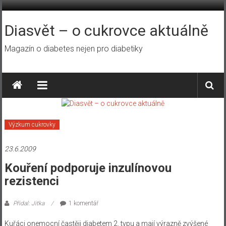
Přeskočit
na
obsah
Diasvět – o cukrovce aktuálně
Magazín o diabetes nejen pro diabetiky
Výzkum cukrovky
23.6.2009
Kouření podporuje inzulínovou
rezistenci
Přidal: Jitka
1 komentář
Kuřáci onemocní častěji diabetem 2. typu a mají výrazně zvýšené