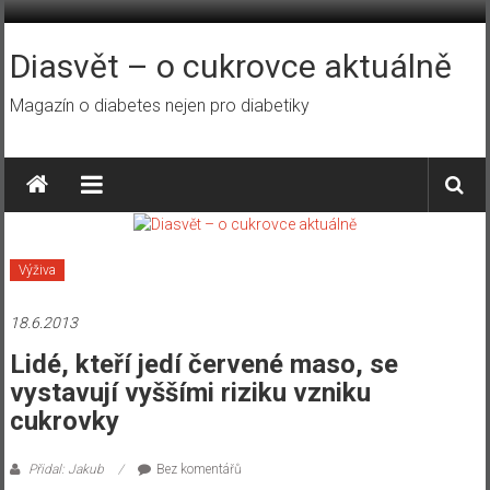
Přeskočit
na
obsah
Diasvět – o cukrovce aktuálně
Magazín o diabetes nejen pro diabetiky
Výživa
18.6.2013
Lidé, kteří jedí červené maso, se
vystavují vyššími riziku vzniku
cukrovky
Přidal: Jakub
Bez komentářů