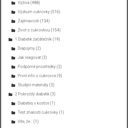
Výživa
(488)
Výzkum cukrovky
(516)
Zajímavosti
(134)
Život s cukrovkou
(154)
1 Diabetik začátečník
(19)
Diapojmy
(2)
Jak reagovat
(3)
Podpůrné prostředky
(2)
První info o cukrovce
(9)
Studijní materiály
(3)
2 Pokročilý diabetik
(3)
Diabetes v kostce
(1)
Test znalostí cukrovky
(1)
Víte, že…
(1)