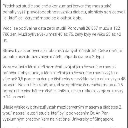
Předchozí studie spojené s konzumací červeného masa také
odhalily vyšší pravděpodobnost vzniku diabetu, ale nikdy se sledovali
lidi, kteří jedli červené maso po dlouhou dobu.
Vědci se podíval na data ze tří studií. Porovnali 26 357 mužů a 122
786 žen. Muži byli ve věku mezi 40 až 75, ženy byly ve věku 25 až 42
let.
Strava byla stanovena z dotazníků daných účastníků. Celkem vědci
odhalili mezi dotazovanými 7 540 případů diabetu 2. typu.
Ve srovnání s těmi, kteří nezměnili svůj příjem červeného masa v
průběhu doby studie, u těch, kteří příjem červeného masa zvýšili o
více než 0,5 porce na den po čtyři roky se zvýšilo riziko cukrovky o 48
procent. Na druhé straně, pokud se spotřeba červeného masa o 0,5
porce nebo více během čtyř let snížila, kleslo riziko rozvoje cukrovky
o 14 procent.
„Naše výsledky potvrzují vztah mezi červeným masem a diabetes 2.
typu,“ napsali autoři studie, kteří byli pod vedením Dr. An Pan,
výzkumným pracovníkem na National University of Singapore.