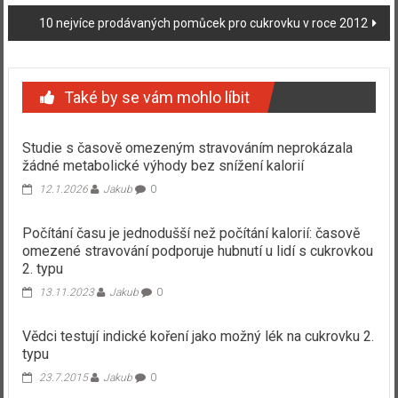
příspěvku
10 nejvíce prodávaných pomůcek pro cukrovku v roce 2012
Také by se vám mohlo líbit
Studie s časově omezeným stravováním neprokázala
žádné metabolické výhody bez snížení kalorií
12.1.2026
Jakub
0
Počítání času je jednodušší než počítání kalorií: časově
omezené stravování podporuje hubnutí u lidí s cukrovkou
2. typu
13.11.2023
Jakub
0
Vědci testují indické koření jako možný lék na cukrovku 2.
typu
23.7.2015
Jakub
0