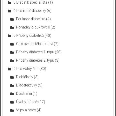
3 Diabetik specialista
(1)
4 Pro malé diabetiky
(6)
Edukace diabetika
(4)
Pohádky o cukrovce
(2)
5 Příběhy diabetiků
(40)
Cukrovka a těhotenství
(7)
Příběhy diabetes 1. typu
(28)
Příběhy diabetes 2. typu
(3)
6 Pro volný čas
(30)
Diabláboly
(3)
Diadetektivky
(5)
Diastrana
(1)
Úvahy, básně
(17)
Vtipy a hoax
(4)