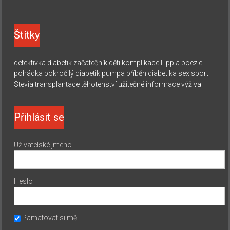
Štítky
detektivka
diabetik začátečník
děti
komplikace
Lippia
poezie
pohádka
pokročilý diabetik
pumpa
příběh diabetika
sex
sport
Stevia
transplantace
těhotenství
užitečné informace
výživa
Přihlásit se
Uživatelské jméno
Heslo
Pamatovat si mě