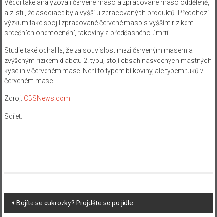
Vědci také analyzovali červené maso a zpracované maso odděleně,
a zjistil, že asociace byla vyšší u zpracovaných produktů. Předchozí
výzkum také spojil zpracované červené maso s vyšším rizikem
srdečních onemocnění, rakoviny a předčasného úmrtí.
Studie také odhalila, že za souvislost mezi červeným masem a
zvýšeným rizikem diabetu 2. typu, stojí obsah nasycených mastných
kyselin v červeném mase. Není to typem bílkoviny, ale typem tuků v
červeném mase.
Zdroj:
CBSNews.com
Sdílet:
Navigace
Bojíte se cukrovky? Projděte se po jídle