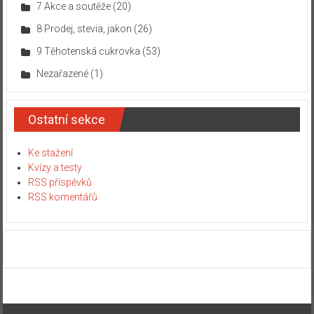
7 Akce a soutěže
(20)
8 Prodej, stevia, jakon
(26)
9 Těhotenská cukrovka
(53)
Nezařazené
(1)
Ostatní sekce
Ke stažení
Kvízy a testy
RSS příspěvků
RSS komentářů