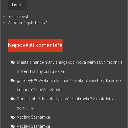
Registrovat
Zapomněli jste heslo?
Nejnovější komentáře
b"asta binance h"anvisningskod
:
Nová neinvazivní technika
měření hladiny cukru v krvi
gate io开户
:
Výzkum ukazuje, že velikost vašeho jídla je pro
hubnutí účinnější než půst
Donaldkah
:
Zdravotní typ: máte cukrovku? Zkuste tyto
potraviny
Václav
:
Seznamka
Václav
:
Seznamka