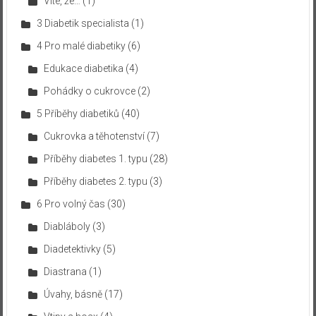
Víte, že…
(1)
3 Diabetik specialista
(1)
4 Pro malé diabetiky
(6)
Edukace diabetika
(4)
Pohádky o cukrovce
(2)
5 Příběhy diabetiků
(40)
Cukrovka a těhotenství
(7)
Příběhy diabetes 1. typu
(28)
Příběhy diabetes 2. typu
(3)
6 Pro volný čas
(30)
Diabláboly
(3)
Diadetektivky
(5)
Diastrana
(1)
Úvahy, básně
(17)