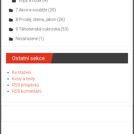
Vtipy a hoax
(4)
7 Akce a soutěže
(20)
8 Prodej, stevia, jakon
(26)
9 Těhotenská cukrovka
(53)
Nezařazené
(1)
Ostatní sekce
Ke stažení
Kvízy a testy
RSS příspěvků
RSS komentářů