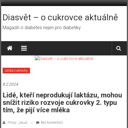
Přeskočit
na
obsah
Diasvět – o cukrovce aktuálně
Magazín o diabetes nejen pro diabetiky
Léčba cukrovky
8.2.2024
Lidé, kteří neprodukují laktázu, mohou
snížit riziko rozvoje cukrovky 2. typu
tím, že pijí více mléka
Přidal: Jakub
Bez komentářů