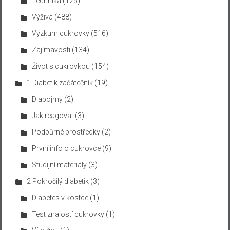
Technika
(125)
Výživa
(488)
Výzkum cukrovky
(516)
Zajímavosti
(134)
Život s cukrovkou
(154)
1 Diabetik začátečník
(19)
Diapojmy
(2)
Jak reagovat
(3)
Podpůrné prostředky
(2)
První info o cukrovce
(9)
Studijní materiály
(3)
2 Pokročilý diabetik
(3)
Diabetes v kostce
(1)
Test znalostí cukrovky
(1)