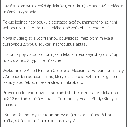
Laktáza je enzym, který štěpí laktózu, cukr, který se nachází v mléce a
mléčných výrobcích.
Pokud jedinec neprodukuje dostatek laktázy, znamená to, že není
schopen velmi dobře trávit mléko, což způsobuje nepohodlí.
Nová studie zjistila „ochrannou souvislost“ mezi pitím mléka a
cukrovkou 2. typu u lidí, kteří neprodukují laktázu.
Historicky byly studie o tom, jak mléko a mléčné výrobky ovlivňují
riziko diabetu 2. typu, neprůkazné.
Výzkumníci z Albert Einstein College of Medicine a Harvard University
v Americe byli součástí týmu, který identifikoval vztah mezi genem
laktázy, spotřebou mléka a střevní mikrobiotou.
Provedli celogenomovou asociační studii konzumace mléka u více
než 12 650 účastníků Hispanic Community Health Study/Study of
Latinos.
Tým použil modely ke zkoumání vztahů mezi denní spotřebou
mléka, sýrů a jogurtů a mírou cukrovky 2.