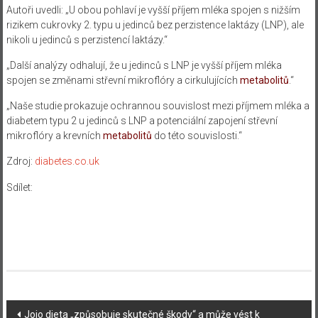
Autoři uvedli: „U obou pohlaví je vyšší příjem mléka spojen s nižším
rizikem cukrovky 2. typu u jedinců bez perzistence laktázy (LNP), ale
nikoli u jedinců s perzistencí laktázy.“
„Další analýzy odhalují, že u jedinců s LNP je vyšší příjem mléka
spojen se změnami střevní mikroflóry a cirkulujících
metabolitů
.“
„Naše studie prokazuje ochrannou souvislost mezi příjmem mléka a
diabetem typu 2 u jedinců s LNP a potenciální zapojení střevní
mikroflóry a krevních
metabolitů
do této souvislosti.“
Zdroj:
diabetes.co.uk
Sdílet:
Navigace
Jojo dieta „způsobuje skutečné škody“ a může vést k