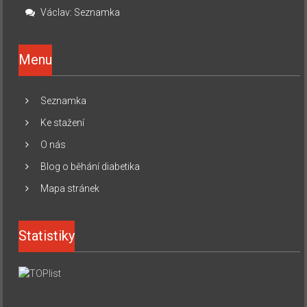
Václav
:
Seznamka
Menu
Seznamka
Ke stažení
O nás
Blog o běhání diabetika
Mapa stránek
Statistiky