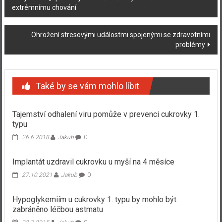
extrémnímu chování
příspěvku
Ohrožení stresovými událostmi spojenými se zdravotními
problémy
Také by se vám mohlo líbit
Tajemství odhalení viru pomůže v prevenci cukrovky 1.
typu
26.6.2018
Jakub
0
Implantát uzdravil cukrovku u myší na 4 měsíce
27.10.2021
Jakub
0
Hypoglykemiím u cukrovky 1. typu by mohlo být
zabráněno léčbou astmatu