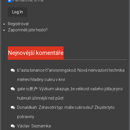
Registrovat
Zapomněli jste heslo?
Nejnovější komentáře
b"asta binance h"anvisningskod
:
Nová neinvazivní technika
měření hladiny cukru v krvi
gate io开户
:
Výzkum ukazuje, že velikost vašeho jídla je pro
hubnutí účinnější než půst
Donaldkah
:
Zdravotní typ: máte cukrovku? Zkuste tyto
potraviny
Václav
:
Seznamka