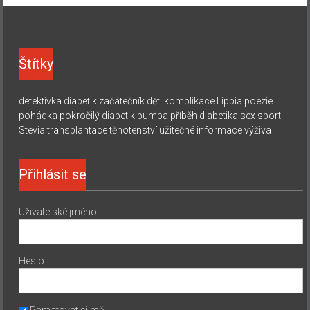
Štítky
detektivka
diabetik začátečník
děti
komplikace
Lippia
poezie
pohádka
pokročilý diabetik
pumpa
příběh diabetika
sex
sport
Stevia
transplantace
těhotenství
užitečné informace
výživa
Přihlásit se
Uživatelské jméno
Heslo
Pamatovat si mě