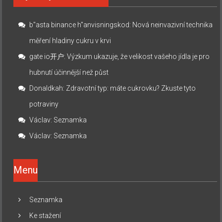
b"asta binance h"anvisningskod
:
Nová neinvazivní technika
měření hladiny cukru v krvi
gate io开户
:
Výzkum ukazuje, že velikost vašeho jídla je pro
hubnutí účinnější než půst
Donaldkah
:
Zdravotní typ: máte cukrovku? Zkuste tyto
potraviny
Václav
:
Seznamka
Václav
:
Seznamka
Menu
Seznamka
Ke stažení