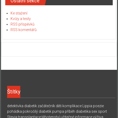
Ostatní sekce
Ke stažení
Kvízy a testy
RSS příspěvků
RSS komentářů
Štítky
detektivka
diabetik začátečník
děti
komplikace
Lippia
poezie
pohádka
pokročilý diabetik
pumpa
příběh diabetika
sex
sport
Stevia
transplantace
těhotenství
užitečné informace
výživa