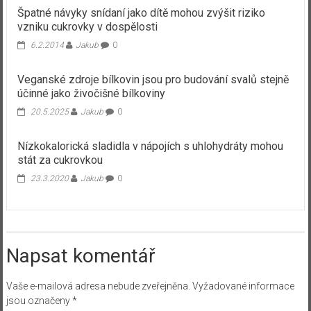
Špatné návyky snídaní jako dítě mohou zvýšit riziko
vzniku cukrovky v dospělosti
6.2.2014
Jakub
0
Veganské zdroje bílkovin jsou pro budování svalů stejně
účinné jako živočišné bílkoviny
20.5.2025
Jakub
0
Nízkokalorická sladidla v nápojích s uhlohydráty mohou
stát za cukrovkou
23.3.2020
Jakub
0
Napsat komentář
Vaše e-mailová adresa nebude zveřejněna.
Vyžadované informace
jsou označeny
*