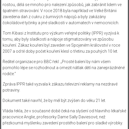
rostou, dělá se mnoho pro nalezení způsobů, jak zabránit lidem ve
špatném stravování. V roce 2018 byla například ve Velké Británii
zavedena daň z cukru z šumivých nápojů a byly zakázány
čokoládové tyčinky a jiné sladkosti v automatech v nemocnicích.
Tom Kibasi z Institutu pro výzkum veřejné politiky (IPPR) vyzývá k
tomu, aby byly sladkosti a nápoje stigmatizovány ve způsobu
kouření. Zákaz kouření byl zaveden ve Spojeném království v roce
2007 a od té doby počet kouření klesl o třetinu za pouhých 10 let.
Ředitel organizace pro BBC řekl: „Prosté balení by nám všem
pomohlo lépe se rozhodnout a omezit nátlak dětí na zaneprázdněné
rodiče.“
Zpráva IPPR také vyzvala k zákazu televizní reklamy na nezdravé
potraviny.
Dokument také navrhl, že by měl být zvýšen do věku 21 let.
Vláda řekla, že v současné době čeká na slyšení od hlavního lékařské
pracovnice Anglie, profesorky Dame Sally Daviesové, než
přezkoumá myšlenku zavedení prostého balení pro sladké výrobky.