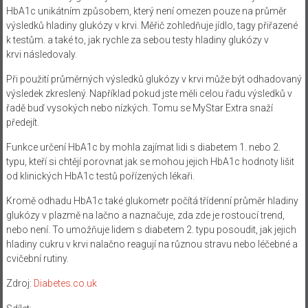
HbA1c unikátním způsobem, který není omezen pouze na průměr
výsledků hladiny glukózy v krvi. Měřič zohledňuje jídlo, tagy přiřazené
k testům. a také to, jak rychle za sebou testy hladiny glukózy v
krvi následovaly.
Při použití průměrných výsledků glukózy v krvi může být odhadovaný
výsledek zkreslený. Například pokud jste měli celou řadu výsledků v
řadě buď vysokých nebo nízkých. Tomu se MyStar Extra snaží
předejít.
Funkce určení HbA1c by mohla zajímat lidi s diabetem 1. nebo 2.
typu, kteří si chtějí porovnat jak se mohou jejich HbA1c hodnoty lišit
od klinických HbA1c testů pořízených lékaři.
Kromě odhadu HbA1c také glukometr počítá třídenní průměr hladiny
glukózy v plazmě na lačno a naznačuje, zda zde je rostoucí trend,
nebo není. To umožňuje lidem s diabetem 2. typu posoudit, jak jejich
hladiny cukru v krvi nalačno reagují na různou stravu nebo léčebné a
cvičební rutiny.
Zdroj:
Diabetes.co.uk