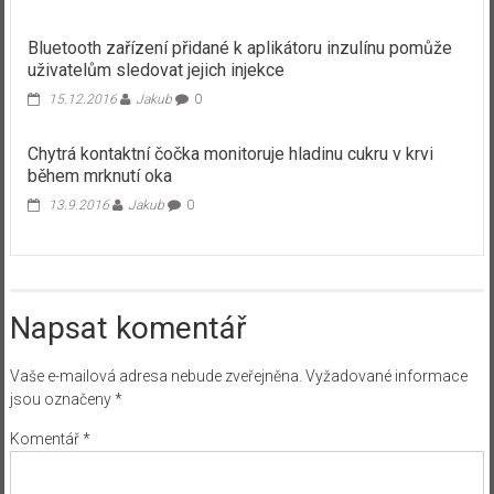
Bluetooth zařízení přidané k aplikátoru inzulínu pomůže
uživatelům sledovat jejich injekce
15.12.2016
Jakub
0
Chytrá kontaktní čočka monitoruje hladinu cukru v krvi
během mrknutí oka
13.9.2016
Jakub
0
Napsat komentář
Vaše e-mailová adresa nebude zveřejněna.
Vyžadované informace
jsou označeny
*
Komentář
*