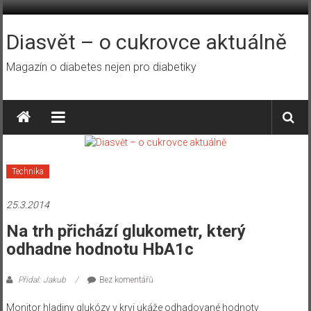
Přeskočit
na
obsah
Diasvět – o cukrovce aktuálně
Magazín o diabetes nejen pro diabetiky
Technika
25.3.2014
Na trh přichází glukometr, který
odhadne hodnotu HbA1c
Přidal: Jakub
Bez komentářů
Monitor hladiny glukózy v krvi ukáže odhadované hodnoty