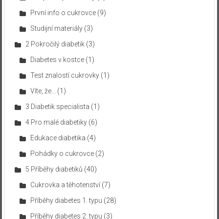
První info o cukrovce
(9)
Studijní materiály
(3)
2 Pokročilý diabetik
(3)
Diabetes v kostce
(1)
Test znalostí cukrovky
(1)
Víte, že…
(1)
3 Diabetik specialista
(1)
4 Pro malé diabetiky
(6)
Edukace diabetika
(4)
Pohádky o cukrovce
(2)
5 Příběhy diabetiků
(40)
Cukrovka a těhotenství
(7)
Příběhy diabetes 1. typu
(28)
Příběhy diabetes 2. typu
(3)