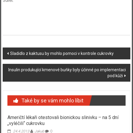
Sdílet:
Navigace
Sladidlo z kaktusu by mohlo pomoci v kontrole cukrovky
příspěvku
Insulin produkující kmenové buňky byly účinné po implementaci
pod kůži
Také by se vám mohlo líbit
Američtí lékaři otestovali bionickou slinivku – na 5 dní
„vyléčili“ cukrovku
24.4.2013
Jakub
0