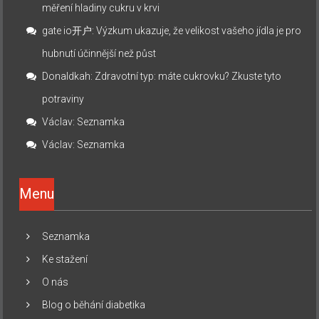
měření hladiny cukru v krvi
gate io开户
:
Výzkum ukazuje, že velikost vašeho jídla je pro
hubnutí účinnější než půst
Donaldkah
:
Zdravotní typ: máte cukrovku? Zkuste tyto
potraviny
Václav
:
Seznamka
Václav
:
Seznamka
Menu
Seznamka
Ke stažení
O nás
Blog o běhání diabetika