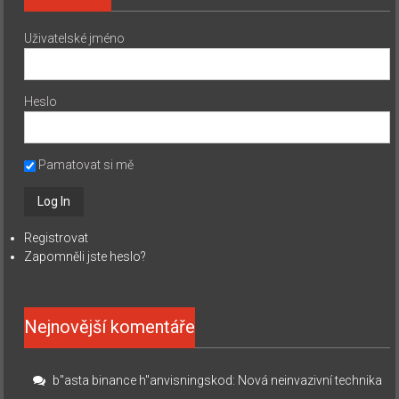
Uživatelské jméno
Heslo
Pamatovat si mě
Registrovat
Zapomněli jste heslo?
Nejnovější komentáře
b"asta binance h"anvisningskod
:
Nová neinvazivní technika