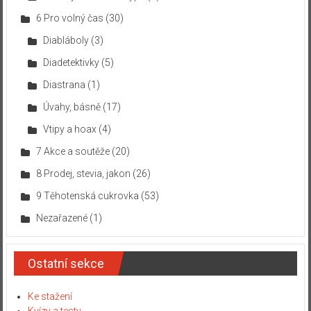
6 Pro volný čas
(30)
Diabláboly
(3)
Diadetektivky
(5)
Diastrana
(1)
Úvahy, básně
(17)
Vtipy a hoax
(4)
7 Akce a soutěže
(20)
8 Prodej, stevia, jakon
(26)
9 Těhotenská cukrovka
(53)
Nezařazené
(1)
Ostatní sekce
Ke stažení
Kvízy a testy