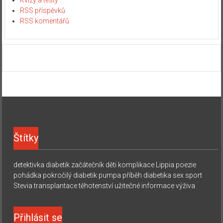
RSS příspěvků
RSS komentářů
Štítky
detektivka
diabetik začátečník
děti
komplikace
Lippia
poezie
pohádka
pokročilý diabetik
pumpa
příběh diabetika
sex
sport
Stevia
transplantace
těhotenství
užitečné informace
výživa
Přihlásit se