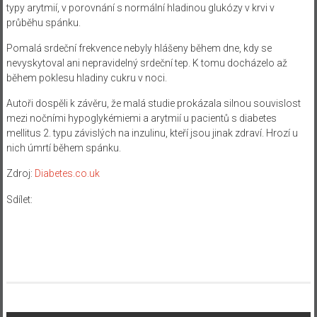
typy arytmií, v porovnání s normální hladinou glukózy v krvi v
průběhu spánku.
Pomalá srdeční frekvence nebyly hlášeny během dne, kdy se
nevyskytoval ani nepravidelný srdeční tep. K tomu docházelo až
během poklesu hladiny cukru v noci.
Autoři dospěli k závěru, že malá studie prokázala silnou souvislost
mezi nočními hypoglykémiemi a arytmií u pacientů s diabetes
mellitus 2. typu závislých na inzulinu, kteří jsou jinak zdraví. Hrozí u
nich úmrtí během spánku
.
Zdroj:
Diabetes.co.uk
Sdílet: