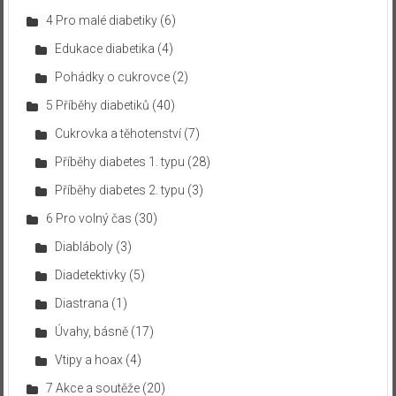
4 Pro malé diabetiky
(6)
Edukace diabetika
(4)
Pohádky o cukrovce
(2)
5 Příběhy diabetiků
(40)
Cukrovka a těhotenství
(7)
Příběhy diabetes 1. typu
(28)
Příběhy diabetes 2. typu
(3)
6 Pro volný čas
(30)
Diabláboly
(3)
Diadetektivky
(5)
Diastrana
(1)
Úvahy, básně
(17)
Vtipy a hoax
(4)
7 Akce a soutěže
(20)