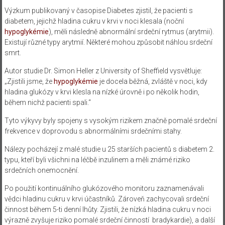
Výzkum publikovaný v časopise Diabetes zjistil, že pacienti s
diabetem, jejichž hladina cukru v krvi v noci klesala (noční
hypoglykémie
), měli následně abnormální srdeční rytmus (arytmii).
Existují různé typy arytmií. Některé mohou způsobit náhlou srdeční
smrt.
Autor studie Dr. Simon Heller z University of Sheffield vysvětluje:
„Zjistili jsme, že
hypoglykémie
je docela běžná, zvláště v noci, kdy
hladina glukózy v krvi klesla na nízké úrovně i po několik hodin,
během nichž
pacienti spali.“
Tyto výkyvy byly spojeny s vysokým rizikem značně pomalé srdeční
frekvence v doprovodu s abnormálními srdečními stahy.
Nálezy pocházejí z malé studie u 25 starších pacientů s diabetem 2.
typu, kteří byli všichni na léčbě inzulinem a měli známé riziko
srdečních onemocnění.
Po použití kontinuálního glukózového monitoru zaznamenávali
vědci hladinu cukru v krvi účastníků. Zároveň zachycovali srdeční
činnost během 5-ti denní lhůty. Zjistili, že nízká hladina cukru v noci
výrazně zvyšuje riziko pomalé srdeční činností
bradykardie), a další