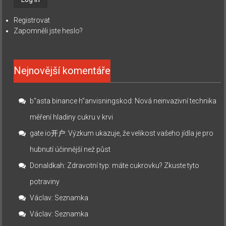
Registrovat
Zapomněli jste heslo?
Nejnovější komentáře
b"asta binance h"anvisningskod
:
Nová neinvazivní technika
měření hladiny cukru v krvi
gate io开户
:
Výzkum ukazuje, že velikost vašeho jídla je pro
hubnutí účinnější než půst
Donaldkah
:
Zdravotní typ: máte cukrovku? Zkuste tyto
potraviny
Václav
:
Seznamka
Václav
:
Seznamka