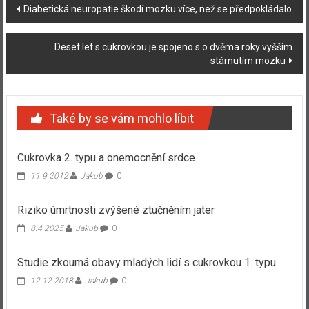
Navigace
Diabetická neuropatie škodí mozku více, než se předpokládalo
příspěvku
Deset let s cukrovkou je spojeno s o dvěma roky vyšším
stárnutím mozku
Také by se vám mohlo líbit
Cukrovka 2. typu a onemocnění srdce
11.9.2012
Jakub
0
Riziko úmrtnosti zvýšené ztučněním jater
8.4.2025
Jakub
0
Studie zkoumá obavy mladých lidí s cukrovkou 1. typu
12.12.2018
Jakub
0