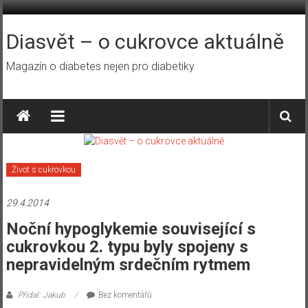
Přeskočit
na
obsah
Diasvět – o cukrovce aktuálně
Magazín o diabetes nejen pro diabetiky
Život s cukrovkou
29.4.2014
Noční hypoglykemie související s
cukrovkou 2. typu byly spojeny s
nepravidelným srdečním rytmem
Přidal: Jakub
Bez komentářů