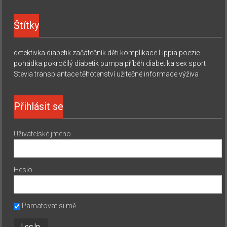
Štítky
detektivka
diabetik začátečník
děti
komplikace
Lippia
poezie
pohádka
pokročilý diabetik
pumpa
příběh diabetika
sex
sport
Stevia
transplantace
těhotenství
užitečné informace
výživa
Přihlásit se
Uživatelské jméno
Heslo
Pamatovat si mě