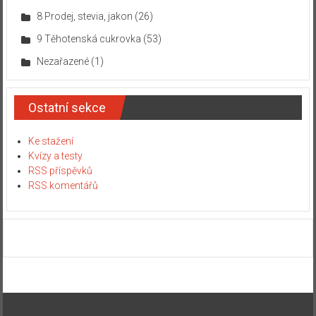
8 Prodej, stevia, jakon
(26)
9 Těhotenská cukrovka
(53)
Nezařazené
(1)
Ostatní sekce
Ke stažení
Kvízy a testy
RSS příspěvků
RSS komentářů