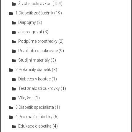
Život s cukrovkou
(154)
1 Diabetik začátečník
(19)
Diapojmy
(2)
Jak reagovat
(3)
Podpůrné prostředky
(2)
První info o cukrovce
(9)
Studijní materiály
(3)
2 Pokročilý diabetik
(3)
Diabetes v kostce
(1)
Test znalostí cukrovky
(1)
Víte, že…
(1)
3 Diabetik specialista
(1)
4 Pro malé diabetiky
(6)
Edukace diabetika
(4)