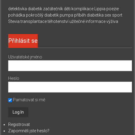
detektivka
diabetik začátečník
děti
komplikace
Lippia
poezie
pohádka
pokročilý diabetik
pumpa
příběh diabetika
sex
sport
Stevia
transplantace
těhotenství
užitečné informace
výživa
Přihlásit se
Uživatelské jméno
Heslo
Pamatovat si mě
Registrovat
Zapomněli jste heslo?