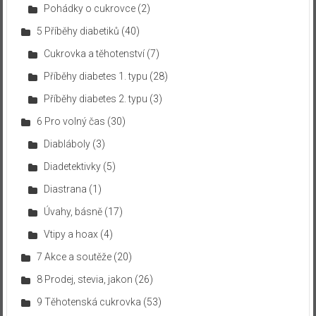
Pohádky o cukrovce
(2)
5 Příběhy diabetiků
(40)
Cukrovka a těhotenství
(7)
Příběhy diabetes 1. typu
(28)
Příběhy diabetes 2. typu
(3)
6 Pro volný čas
(30)
Diabláboly
(3)
Diadetektivky
(5)
Diastrana
(1)
Úvahy, básně
(17)
Vtipy a hoax
(4)
7 Akce a soutěže
(20)
8 Prodej, stevia, jakon
(26)
9 Těhotenská cukrovka
(53)