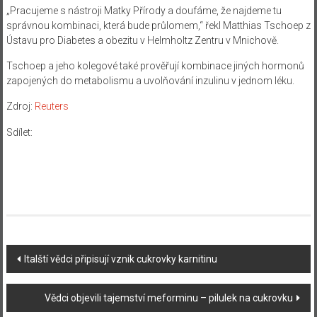
„Pracujeme s nástroji Matky Přírody a doufáme, že najdeme tu
správnou kombinaci, která bude průlomem,“ řekl Matthias Tschoep z
Ústavu pro Diabetes a obezitu v Helmholtz Zentru v Mnichově.
Tschoep a jeho kolegové také prověřují kombinace jiných hormonů
zapojených do metabolismu a uvolňování inzulinu v jednom léku.
Zdroj:
Reuters
Sdílet:
Navigace
Italští vědci připisují vznik cukrovky karnitinu
příspěvku
Vědci objevili tajemství meforminu – pilulek na cukrovku