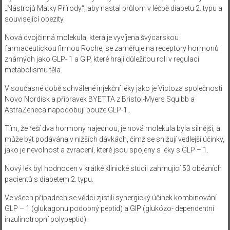
„Nástrojů Matky Přírody“, aby nastal průlom v léčbě diabetu 2. typu a
související obezity.
Nová dvojčinná molekula, která je vyvíjena švýcarskou
farmaceutickou firmou Roche, se zaměřuje na receptory hormonů
známých jako GLP- 1 a GIP, které hrají důležitou roli v regulaci
metabolismu těla.
V současné době schválené injekční léky jako je Victoza společnosti
Novo Nordisk a přípravek BYETTA z Bristol-Myers Squibb a
AstraZeneca napodobují pouze GLP-1 .
Tím, že řeší dva hormony najednou, je nová molekula byla silnější, a
může být podávána v nižších dávkách, čímž se snižují vedlejší účinky,
jako je nevolnost a zvracení, které jsou spojeny s léky s GLP – 1.
Nový lék byl hodnocen v krátké klinické studii zahrnující 53 obézních
pacientů s diabetem 2. typu.
Ve všech případech se vědci zjistili synergický účinek kombinování
GLP – 1 (glukagonu podobný peptid) a GIP (glukózo- dependentní
inzulinotropní polypeptid).