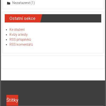
Nezařazené
(1)
Ostatní sekce
Ke stažení
Kvízy a testy
RSS příspěvků
RSS komentářů
Štítky