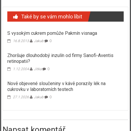
Také by se vám mohlo líbit
S vysokým cukrem pomůže Pakmín visnaga
16.8.2013
Jakub
0
Zhoršuje dlouhodobý inzulín od firmy Sanofi-Aventis
retinopatii?
1.12.2004
Jitka
0
Nově objevené sloučeniny v kávě porazily lék na
cukrovku v laboratorních testech
27.1.2026
Jakub
0
Napsat komentář