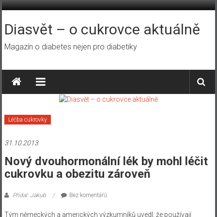
Přeskočit
na
obsah
Diasvět – o cukrovce aktuálně
Magazín o diabetes nejen pro diabetiky
Léčba cukrovky
31.10.2013
Nový dvouhormonální lék by mohl léčit
cukrovku a obezitu zároveň
Přidal: Jakub
Bez komentářů
Tým německých a amerických výzkumníků uvedl, že používají