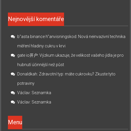
Nejnovější komentáře
b"asta binance h"anvisningskod
:
Nová neinvazivní technika
měření hladiny cukru v krvi
gate io开户
:
Výzkum ukazuje, že velikost vašeho jídla je pro
hubnutí účinnější než půst
Donaldkah
:
Zdravotní typ: máte cukrovku? Zkuste tyto
potraviny
Václav
:
Seznamka
Václav
:
Seznamka
Menu