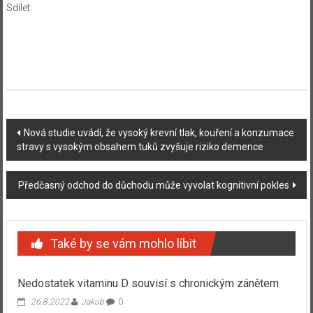
Sdílet:
Navigace
Nová studie uvádí, že vysoký krevní tlak, kouření a konzumace
stravy s vysokým obsahem tuků zvyšuje riziko demence
příspěvku
Předčasný odchod do důchodu může vyvolat kognitivní pokles
Také by se vám mohlo líbit
Nedostatek vitaminu D souvisí s chronickým zánětem
26.8.2022
Jakub
0