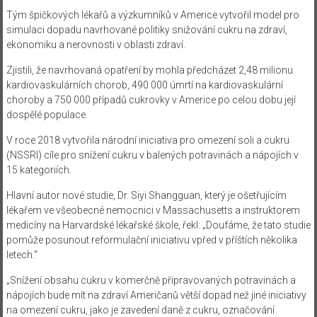
Tým špičkových lékařů a výzkumníků v Americe vytvořil model pro
simulaci dopadu navrhované politiky snižování cukru na zdraví,
ekonomiku a nerovnosti v oblasti zdraví.
Zjistili, že navrhovaná opatření by mohla předcházet 2,48 milionu
kardiovaskulárních chorob, 490 000 úmrtí na kardiovaskulární
choroby a 750 000 případů cukrovky v Americe po celou dobu její
dospělé populace.
V roce 2018 vytvořila národní iniciativa pro omezení soli a cukru
(NSSRI) cíle pro snížení cukru v balených potravinách a nápojích v
15 kategoriích.
Hlavní autor nové studie, Dr. Siyi Shangguan, který je ošetřujícím
lékařem ve všeobecné nemocnici v Massachusetts a instruktorem
medicíny na Harvardské lékařské škole, řekl: „Doufáme, že tato studie
pomůže posunout reformulační iniciativu vpřed v příštích několika
letech.“
„Snížení obsahu cukru v komerčně připravovaných potravinách a
nápojích bude mít na zdraví Američanů větší dopad než jiné iniciativy
na omezení cukru, jako je zavedení daně z cukru, označování