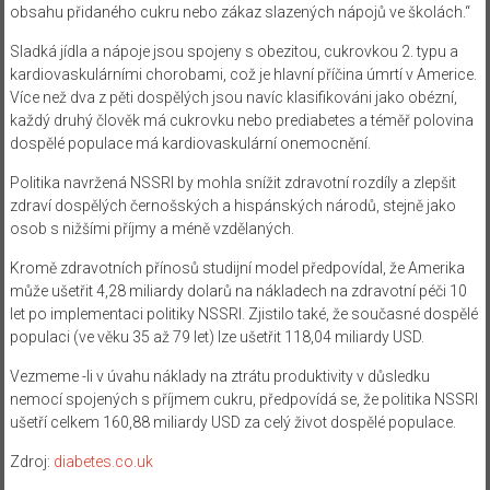
obsahu přidaného cukru nebo zákaz slazených nápojů ve školách.“
Sladká jídla a nápoje jsou spojeny s obezitou, cukrovkou 2. typu a
kardiovaskulárními chorobami, což je hlavní příčina úmrtí v Americe.
Více než dva z pěti dospělých jsou navíc klasifikováni jako obézní,
každý druhý člověk má cukrovku nebo prediabetes a téměř polovina
dospělé populace má kardiovaskulární onemocnění.
Politika navržená NSSRI by mohla snížit zdravotní rozdíly a zlepšit
zdraví dospělých černošských a hispánských národů, stejně jako
osob s nižšími příjmy a méně vzdělaných.
Kromě zdravotních přínosů studijní model předpovídal, že Amerika
může ušetřit 4,28 miliardy dolarů na nákladech na zdravotní péči 10
let po implementaci politiky NSSRI. Zjistilo také, že současné dospělé
populaci (ve věku 35 až 79 let) lze ušetřit 118,04 miliardy USD.
Vezmeme -li v úvahu náklady na ztrátu produktivity v důsledku
nemocí spojených s příjmem cukru, předpovídá se, že politika NSSRI
ušetří celkem 160,88 miliardy USD za celý život dospělé populace.
Zdroj:
diabetes.co.uk