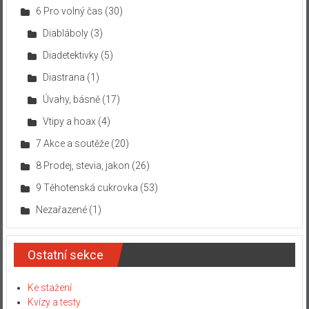
6 Pro volný čas
(30)
Diabláboly
(3)
Diadetektivky
(5)
Diastrana
(1)
Úvahy, básně
(17)
Vtipy a hoax
(4)
7 Akce a soutěže
(20)
8 Prodej, stevia, jakon
(26)
9 Těhotenská cukrovka
(53)
Nezařazené
(1)
Ostatní sekce
Ke stažení
Kvízy a testy