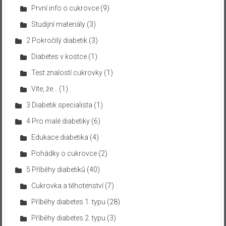
První info o cukrovce
(9)
Studijní materiály
(3)
2 Pokročilý diabetik
(3)
Diabetes v kostce
(1)
Test znalostí cukrovky
(1)
Víte, že…
(1)
3 Diabetik specialista
(1)
4 Pro malé diabetiky
(6)
Edukace diabetika
(4)
Pohádky o cukrovce
(2)
5 Příběhy diabetiků
(40)
Cukrovka a těhotenství
(7)
Příběhy diabetes 1. typu
(28)
Příběhy diabetes 2. typu
(3)