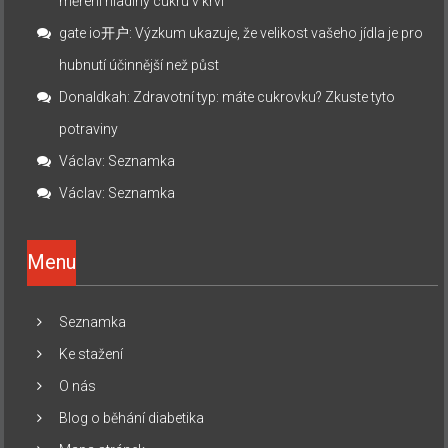
měření hladiny cukru v krvi
gate io开户
:
Výzkum ukazuje, že velikost vašeho jídla je pro
hubnutí účinnější než půst
Donaldkah
:
Zdravotní typ: máte cukrovku? Zkuste tyto
potraviny
Václav
:
Seznamka
Václav
:
Seznamka
Menu
Seznamka
Ke stažení
O nás
Blog o běhání diabetika