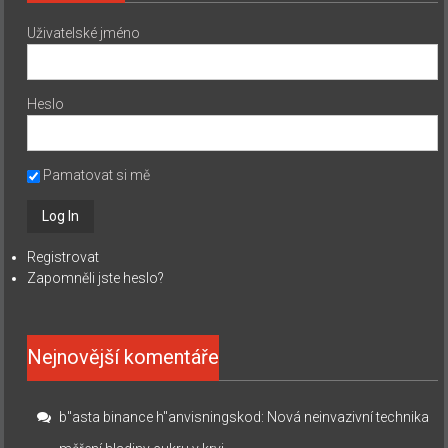
Uživatelské jméno
Heslo
Pamatovat si mě
Registrovat
Zapomněli jste heslo?
Nejnovější komentáře
b"asta binance h"anvisningskod
:
Nová neinvazivní technika