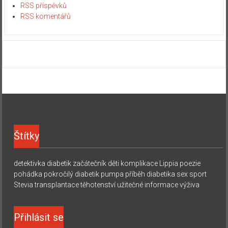
RSS příspěvků
RSS komentářů
Štítky
detektivka
diabetik začátečník
děti
komplikace
Lippia
poezie
pohádka
pokročilý diabetik
pumpa
příběh diabetika
sex
sport
Stevia
transplantace
těhotenství
užitečné informace
výživa
Přihlásit se