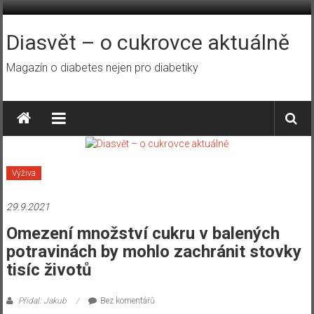
Přeskočit
na
obsah
Diasvět – o cukrovce aktuálně
Magazín o diabetes nejen pro diabetiky
Výživa
29.9.2021
Omezení množství cukru v balených
potravinách by mohlo zachránit stovky
tisíc životů
Přidal: Jakub
Bez komentářů