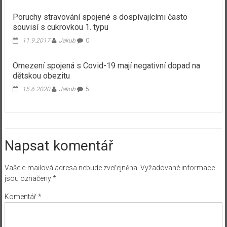
Poruchy stravování spojené s dospívajícími často
souvisí s cukrovkou 1. typu
11.9.2017
Jakub
0
Omezení spojená s Covid-19 mají negativní dopad na
dětskou obezitu
15.6.2020
Jakub
5
Napsat komentář
Vaše e-mailová adresa nebude zveřejněna.
Vyžadované informace
jsou označeny
*
Komentář
*