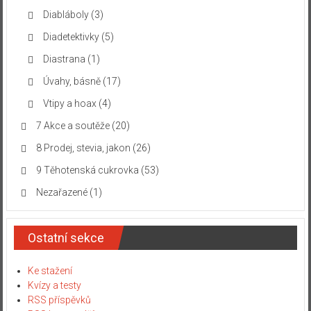
Diabláboly
(3)
Diadetektivky
(5)
Diastrana
(1)
Úvahy, básně
(17)
Vtipy a hoax
(4)
7 Akce a soutěže
(20)
8 Prodej, stevia, jakon
(26)
9 Těhotenská cukrovka
(53)
Nezařazené
(1)
Ostatní sekce
Ke stažení
Kvízy a testy
RSS příspěvků