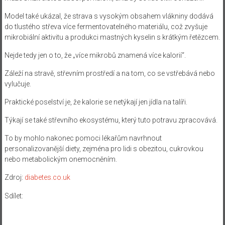
Model také ukázal, že strava s vysokým obsahem vlákniny dodává
do tlustého střeva více fermentovatelného materiálu, což zvyšuje
mikrobiální aktivitu a produkci mastných kyselin s krátkým řetězcem.
Nejde tedy jen o to, že „více mikrobů znamená více kalorií“.
Záleží na stravě, střevním prostředí a na tom, co se vstřebává nebo
vylučuje.
Praktické poselství je, že kalorie se netýkají jen jídla na talíři.
Týkají se také střevního ekosystému, který tuto potravu zpracovává.
To by mohlo nakonec pomoci lékařům navrhnout
personalizovanější diety, zejména pro lidi s obezitou, cukrovkou
nebo metabolickým onemocněním.
Zdroj:
diabetes.co.uk
Sdílet: