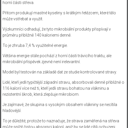
horní části střeva.
Přitom produkují mastné kyseliny s krátkým řetězcem, které tělo
může vstřebat a využít.
Výzkumníci odhadují, že tyto mikrobiální produkty přispívají v
průměru přibližně 140 kaloriemi denně.
To je zhruba 7,4 % využitelné energie.
Většina energie stále pochází z horní části trávicího traktu, ale
mikrobiální příspěvek zjevně není irelevantní.
Model byl testován na základě dat ze studie kontrolované stravy.
Lidé, kteří jedli typičtější západní stravu, absorbovali denně přibližně o
116 kalorií více než ti, kteří jedli stravu bohatou na vlákninu a
rezistentní škrob, která zlepšuje mikrobiom.
Je zajímavé, že skupina s vysokým obsahem vlákniny se necítila
hladovější.
To je důležité, protože to naznačuje, že strava zaměřená na střeva
může snížit čistou absorpci kalorií, aniž by se lidé cítili ochuzeni.