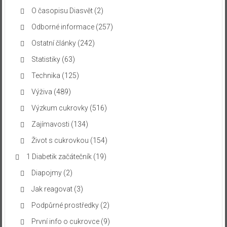
O časopisu Diasvět
(2)
Odborné informace
(257)
Ostatní články
(242)
Statistiky
(63)
Technika
(125)
Výživa
(489)
Výzkum cukrovky
(516)
Zajímavosti
(134)
Život s cukrovkou
(154)
1 Diabetik začátečník
(19)
Diapojmy
(2)
Jak reagovat
(3)
Podpůrné prostředky
(2)
První info o cukrovce
(9)