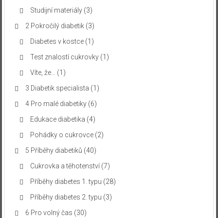
Studijní materiály
(3)
2 Pokročilý diabetik
(3)
Diabetes v kostce
(1)
Test znalostí cukrovky
(1)
Víte, že…
(1)
3 Diabetik specialista
(1)
4 Pro malé diabetiky
(6)
Edukace diabetika
(4)
Pohádky o cukrovce
(2)
5 Příběhy diabetiků
(40)
Cukrovka a těhotenství
(7)
Příběhy diabetes 1. typu
(28)
Příběhy diabetes 2. typu
(3)
6 Pro volný čas
(30)