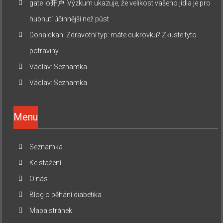
gate io开户
:
Výzkum ukazuje, že velikost vašeho jídla je pro
hubnutí účinnější než půst
Donaldkah
:
Zdravotní typ: máte cukrovku? Zkuste tyto
potraviny
Václav
:
Seznamka
Václav
:
Seznamka
Menu
Seznamka
Ke stažení
O nás
Blog o běhání diabetika
Mapa stránek