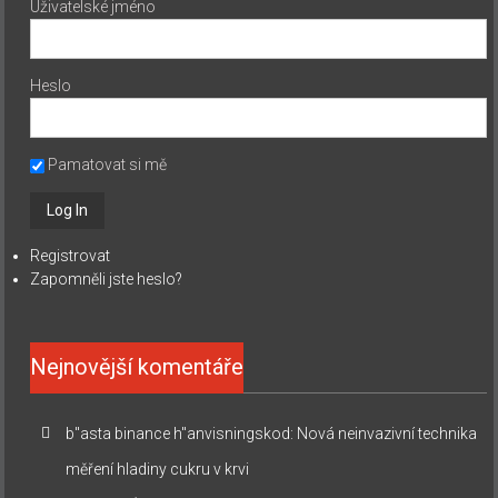
Uživatelské jméno
Heslo
Pamatovat si mě
Registrovat
Zapomněli jste heslo?
Nejnovější komentáře
b"asta binance h"anvisningskod
:
Nová neinvazivní technika
měření hladiny cukru v krvi