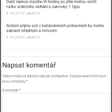
Další injekce inzulínu tři hodiny po jídle mohou snížit
riziko srdečního selhání u cukrovky 1. typu
9.6.2017
Jakub
0
Snížení příjmu soli v každodenních potravinách by mohlo
zabránit infarktům a mrtvicím
9.2.2026
Jakub
0
Napsat komentář
Vaše e-mailová adresa nebude zveřejněna.
Vyžadované informace
jsou označeny
*
Komentář
*