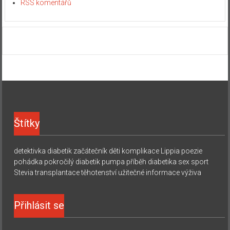
RSS komentářů
Štítky
detektivka
diabetik začátečník
děti
komplikace
Lippia
poezie
pohádka
pokročilý diabetik
pumpa
příběh diabetika
sex
sport
Stevia
transplantace
těhotenství
užitečné informace
výživa
Přihlásit se