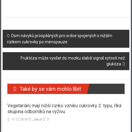
Navigace
Osm návyků prospěšných pro srdce spojených s nižším
rizikem cukrovky po menopauze
příspěvku
Fruktóza může vysílat do mozku slabší signál sytosti než
glukóza
Také by se vám mohlo líbit
Vegetariáni mají nižší riziko vzniku cukrovky 2. typu, říká
skupina odborníků na výživu
6.12.2016
Jakub
0