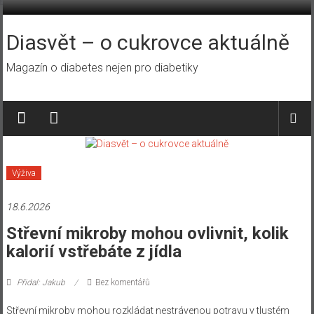
Přeskočit
na
obsah
Diasvět – o cukrovce aktuálně
Magazín o diabetes nejen pro diabetiky
Výživa
18.6.2026
Střevní mikroby mohou ovlivnit, kolik
kalorií vstřebáte z jídla
Přidal: Jakub
Bez komentářů
Střevní mikroby mohou rozkládat nestrávenou potravu v tlustém