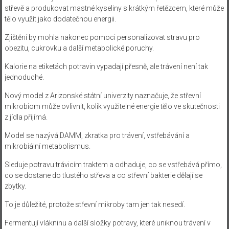
střevě a produkovat mastné kyseliny s krátkým řetězcem, které může
tělo využít jako dodatečnou energii.
Zjištění by mohla nakonec pomoci personalizovat stravu pro
obezitu, cukrovku a další metabolické poruchy.
Kalorie na etiketách potravin vypadají přesně, ale trávení není tak
jednoduché.
Nový model z Arizonské státní univerzity naznačuje, že střevní
mikrobiom může ovlivnit, kolik využitelné energie tělo ve skutečnosti
z jídla přijímá.
Model se nazývá DAMM, zkratka pro trávení, vstřebávání a
mikrobiální metabolismus.
Sleduje potravu trávicím traktem a odhaduje, co se vstřebává přímo,
co se dostane do tlustého střeva a co střevní bakterie dělají se
zbytky.
To je důležité, protože střevní mikroby tam jen tak nesedí.
Fermentují vlákninu a další složky potravy, které uniknou trávení v