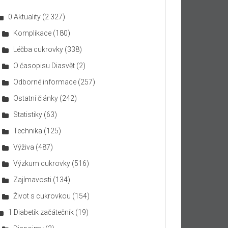
0 Aktuality
(2 327)
Komplikace
(180)
Léčba cukrovky
(338)
O časopisu Diasvět
(2)
Odborné informace
(257)
Ostatní články
(242)
Statistiky
(63)
Technika
(125)
Výživa
(487)
Výzkum cukrovky
(516)
Zajímavosti
(134)
Život s cukrovkou
(154)
1 Diabetik začátečník
(19)