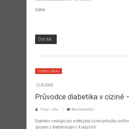
Sdílet:
Číst dál...
Ostatní články
12.8.2005
Průvodce diabetika v cizině 
Přidal: Jitka
Bez komentářů
Diabetici cestující po světě jistě ocení příručku od f
spojení z diabetologie v 9 jazycích.