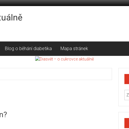
tuálně
Blog o běhání diabetika
Mapa stránek
n?