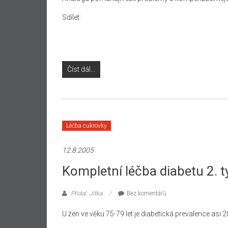
Sdílet:
Číst dál...
Léčba cukrovky
12.8.2005
Kompletní léčba diabetu 2. t
Přidal: Jitka
Bez komentářů
U žen ve věku 75-79 let je diabetická prevalence asi