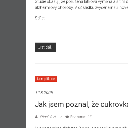
Studie ukazují, že porušená látková výměna a s tím 
alzheimrovy choroby. V důsledku zvýšené inzulínové
Sdílet:
Číst dál...
Komplikace
12.8.2005
Jak jsem poznal, že cukrovk
Přidal: R.N.
Bez komentářů