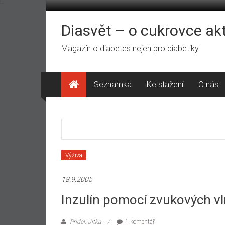
Přeskočit
na
obsah
Diasvět – o cukrovce ak
Magazín o diabetes nejen pro diabetiky
Seznamka
Ke stažení
O nás
Výživa
18.9.2005
Inzulín pomocí zvukových vl
Přidal: Jitka
1 komentář