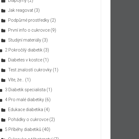
Diapojmy
(2)
Jak reagovat
(3)
Podpůrné prostředky
(2)
První info o cukrovce
(9)
Studijní materiály
(3)
2 Pokročilý diabetik
(3)
Diabetes v kostce
(1)
Test znalostí cukrovky
(1)
Víte, že…
(1)
3 Diabetik specialista
(1)
4 Pro malé diabetiky
(6)
Edukace diabetika
(4)
Pohádky o cukrovce
(2)
5 Příběhy diabetiků
(40)