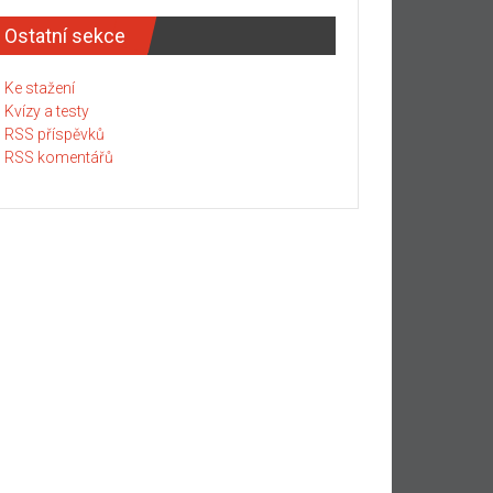
Ostatní sekce
Ke stažení
Kvízy a testy
RSS příspěvků
RSS komentářů