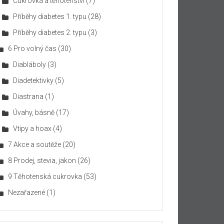
Cukrovka a těhotenství
(7)
Příběhy diabetes 1. typu
(28)
Příběhy diabetes 2. typu
(3)
6 Pro volný čas
(30)
Diabláboly
(3)
Diadetektivky
(5)
Diastrana
(1)
Úvahy, básně
(17)
Vtipy a hoax
(4)
7 Akce a soutěže
(20)
8 Prodej, stevia, jakon
(26)
9 Těhotenská cukrovka
(53)
Nezařazené
(1)