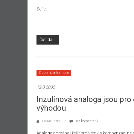
Sdílet:
Číst dál...
Odborné informace
12.8.2005
Inzulínová analoga jsou pro 
výhodou
Přidal: Jitka
Bez komentářů
Analoga pomáhají řešit problémy s kompenzací neje