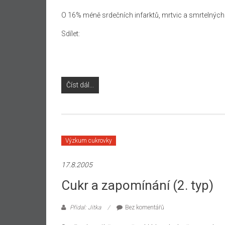
O 16% méně srdečních infarktů, mrtvic a smrtelnýc
Sdílet:
Číst dál...
Výzkum cukrovky
17.8.2005
Cukr a zapomínání (2. typ)
Přidal: Jitka
Bez komentářů