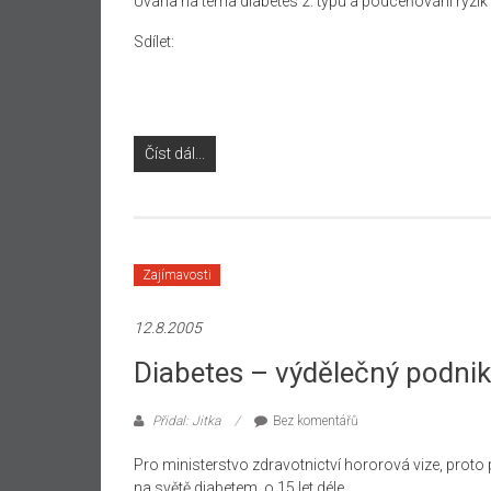
Úvaha na téma diabetes 2. typu a podceňování ryzik
Sdílet:
Číst dál...
Zajímavosti
12.8.2005
Diabetes – výdělečný podnik
Přidal: Jitka
Bez komentářů
Pro ministerstvo zdravotnictví hororová vize, proto p
na světě diabetem, o 15 let déle