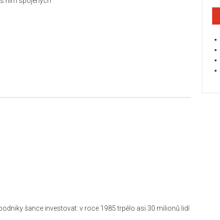
 s ním spojených
odniky šance investovat: v roce 1985 trpělo asi 30 milionů lidí