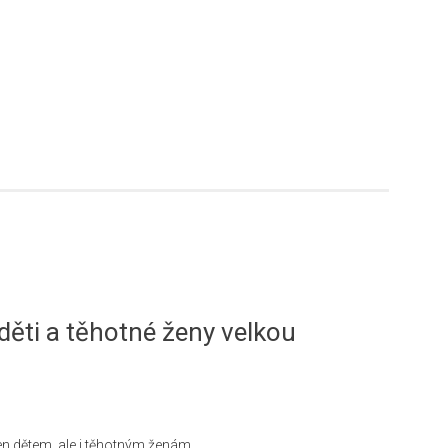
děti a těhotné ženy velkou
n dětem, ale i těhotným ženám.