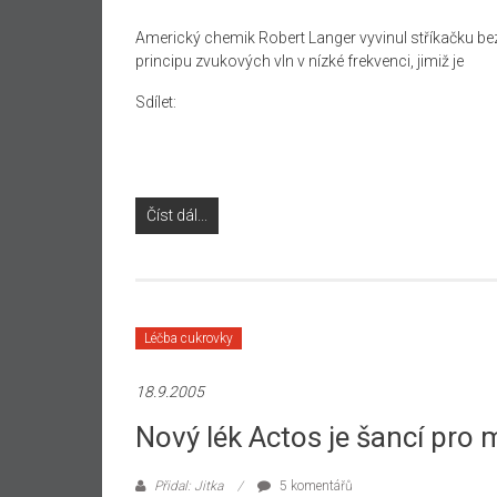
Americký chemik Robert Langer vyvinul stříkačku bez 
principu zvukových vln v nízké frekvenci, jimiž je
Sdílet:
Číst dál...
Léčba cukrovky
18.9.2005
Nový lék Actos je šancí pro m
Přidal: Jitka
5 komentářů