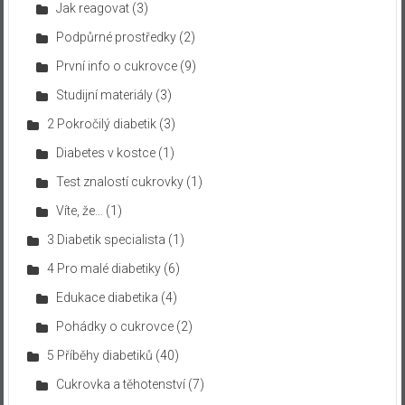
Jak reagovat
(3)
Podpůrné prostředky
(2)
První info o cukrovce
(9)
Studijní materiály
(3)
2 Pokročilý diabetik
(3)
Diabetes v kostce
(1)
Test znalostí cukrovky
(1)
Víte, že…
(1)
3 Diabetik specialista
(1)
4 Pro malé diabetiky
(6)
Edukace diabetika
(4)
Pohádky o cukrovce
(2)
5 Příběhy diabetiků
(40)
Cukrovka a těhotenství
(7)