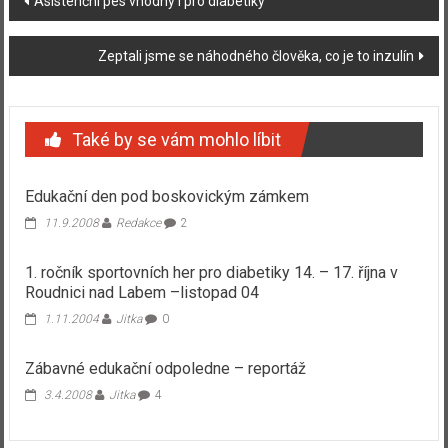
Asistenční pes vhodný i pro diabetiky
příspěvku
Zeptali jsme se náhodného člověka, co je to inzulín
Také by se vám mohlo líbit
Edukační den pod boskovickým zámkem
11.9.2008
Redakce
2
1. ročník sportovních her pro diabetiky 14. – 17. října v
Roudnici nad Labem –listopad 04
1.11.2004
Jitka
0
Zábavné edukační odpoledne – reportáž
3.4.2008
Jitka
4