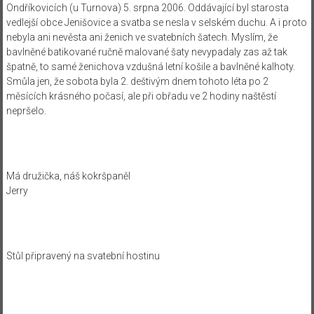
Ondříkovicích (u Turnova) 5. srpna 2006.
Oddávající byl starosta
vedlejší obce Jenišovice a svatba se nesla v selském duchu. A i proto
nebyla ani nevěsta ani ženich ve svatebních šatech. Myslím, že
bavlněné batikované ručně malované šaty nevypadaly zas až tak
špatně, to samé ženichova vzdušná letní košile a bavlněné kalhoty.
Smůla jen, že sobota byla 2. deštivým dnem tohoto léta po 2
měsících krásného počasí, ale při obřadu ve 2 hodiny naštěstí
nepršelo.
Má družička, náš kokršpaněl
Jerry
Stůl připravený na svatební hostinu