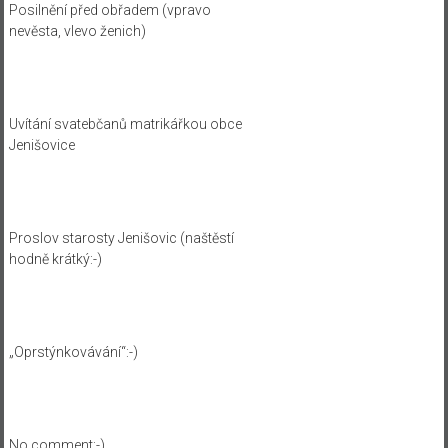
Posilnění před obřadem (vpravo
nevěsta, vlevo ženich)
Uvítání svatebčanů matrikářkou obce
Jenišovice
Proslov starosty Jenišovic (naštěstí
hodně krátký:-)
„Oprstýnkovávání“:-)
No comment:-)