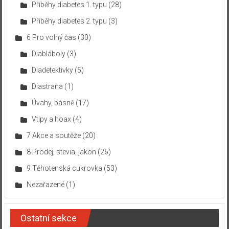
Příběhy diabetes 1. typu
(28)
Příběhy diabetes 2. typu
(3)
6 Pro volný čas
(30)
Diabláboly
(3)
Diadetektivky
(5)
Diastrana
(1)
Úvahy, básně
(17)
Vtipy a hoax
(4)
7 Akce a soutěže
(20)
8 Prodej, stevia, jakon
(26)
9 Těhotenská cukrovka
(53)
Nezařazené
(1)
Ostatní sekce