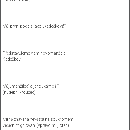
Můj první podpis jako „Kadečková“
Představujeme Vám novomanžele
Kadečkovi
Můj „manžílek“ a jeho „kámoši“
(hudební kroužek)
Mírně znavená nevěsta na soukromém
večerním grilování (vpravo můj otec)