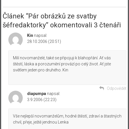
Článek “
Pár obrázků ze svatby
šéfredaktorky
” okomentovali 3 čtenáři
Kin
napsal:
28.10.2006 (20:51)
Milí novomanželé, také se připojuji k blahopřání. Ať vás
štěstí, láska a porozumění provází po celý život. Ať jste
světlem jeden pro druhého. Kin
Odpovědět
diapumpa
napsal:
3.9.2006 (22:23)
Vše nejlepší novomanželům, hodně štěstí, zdraví a štastných
chvil, přeje, ještě jendnou Lenka