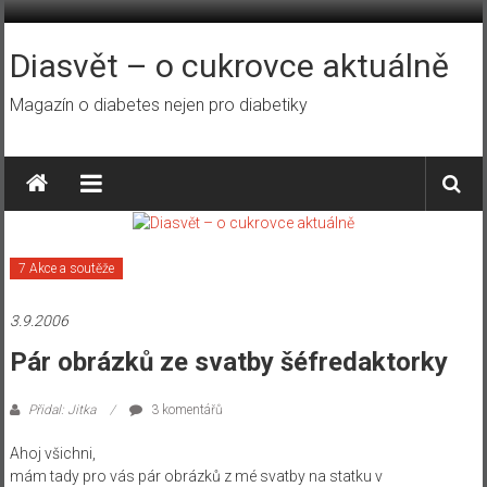
Přeskočit
na
obsah
Diasvět – o cukrovce aktuálně
Magazín o diabetes nejen pro diabetiky
7 Akce a soutěže
3.9.2006
Pár obrázků ze svatby šéfredaktorky
Přidal: Jitka
3 komentářů
Ahoj všichni,
mám tady pro vás pár obrázků z mé svatby na statku v