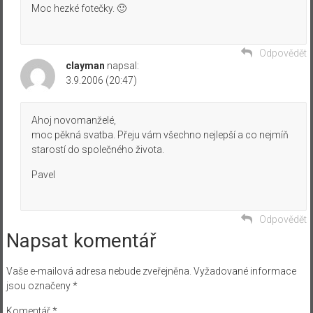
Moc hezké fotečky. 🙂
Odpovědět
clayman
napsal:
3.9.2006 (20:47)
Ahoj novomanželé,
moc pěkná svatba. Přeju vám všechno nejlepší a co nejmíň
starostí do společného života.
Pavel
Odpovědět
Napsat komentář
Vaše e-mailová adresa nebude zveřejněna.
Vyžadované informace
jsou označeny
*
Komentář
*