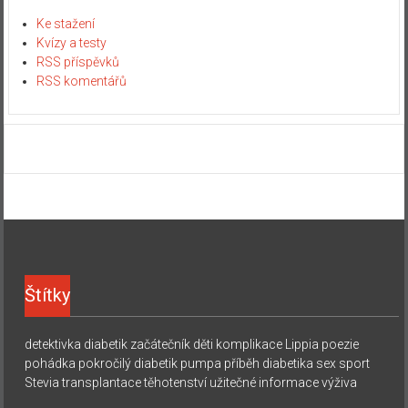
Ke stažení
Kvízy a testy
RSS příspěvků
RSS komentářů
Štítky
detektivka
diabetik začátečník
děti
komplikace
Lippia
poezie
pohádka
pokročilý diabetik
pumpa
příběh diabetika
sex
sport
Stevia
transplantace
těhotenství
užitečné informace
výživa