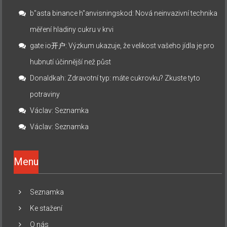
b"asta binance h"anvisningskod
:
Nová neinvazivní technika
měření hladiny cukru v krvi
gate io开户
:
Výzkum ukazuje, že velikost vašeho jídla je pro
hubnutí účinnější než půst
Donaldkah
:
Zdravotní typ: máte cukrovku? Zkuste tyto
potraviny
Václav
:
Seznamka
Václav
:
Seznamka
Menu
Seznamka
Ke stažení
O nás