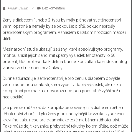
Přidal: Jakub
Bez komentářů
Ženy s diabetem 1. nebo 2. typu by měly plánovat své těhotenství
velmi opatrně a neměly by se pokoušet o dítě, pokud neprošly
pretěhotenským programem. Vzhledem k rizikům hrozících matce i
dítěti.
Mezinárodní studie ukazují, že ženy, které absolvují tyto programy,
mohou snížit jejich šanci mít špatný výsledek těhotenství o 50
procent, říká profesorka Fidelma Dunne, konzultantka endokrinolog
v univerzitní nemocnici v Galway.
Dunne zdůrazňuje, že těhotenství je pro ženu s diabetem obvykle
velmi radostnou událostí, která vyústí v dobrý výsledek, ale riziko
komplikací pro matku a novorozence jsou podstatně vyšší než u
nediabetiků.
„Za prvé se může každá komplikace související s diabetem během
těhotenství zhoršit. Tyto ženy jsou náchylnější ke vzniku vysokého
krevního tlaku nebo pre-eklamptické toxémie během těhotenství.
Také může dojít ke vzniku přebytečné tekutiny kolem dítěte, což může