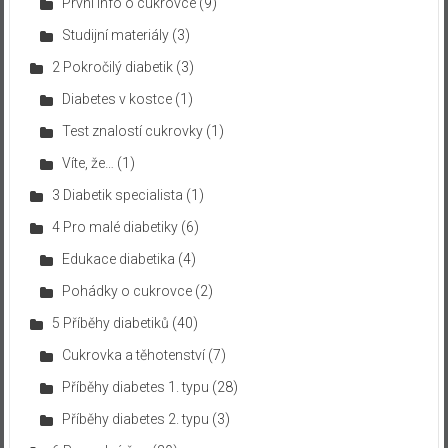
První info o cukrovce
(9)
Studijní materiály
(3)
2 Pokročilý diabetik
(3)
Diabetes v kostce
(1)
Test znalostí cukrovky
(1)
Víte, že…
(1)
3 Diabetik specialista
(1)
4 Pro malé diabetiky
(6)
Edukace diabetika
(4)
Pohádky o cukrovce
(2)
5 Příběhy diabetiků
(40)
Cukrovka a těhotenství
(7)
Příběhy diabetes 1. typu
(28)
Příběhy diabetes 2. typu
(3)