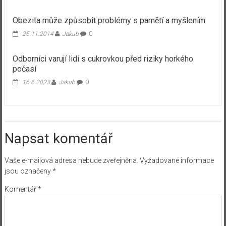
Obezita může způsobit problémy s pamětí a myšlením
25.11.2014
Jakub
0
Odborníci varují lidi s cukrovkou před riziky horkého
počasí
16.6.2023
Jakub
0
Napsat komentář
Vaše e-mailová adresa nebude zveřejněna.
Vyžadované informace
jsou označeny
*
Komentář
*