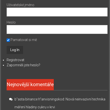
Uživatelské jméno
Heslo
Pamatovat si mě
Registrovat
Zapomněli jste heslo?
Nejnovější komentáře
b"asta binance h"anvisningskod
:
Nová neinvazivní technika
měření hladiny cukru v krvi