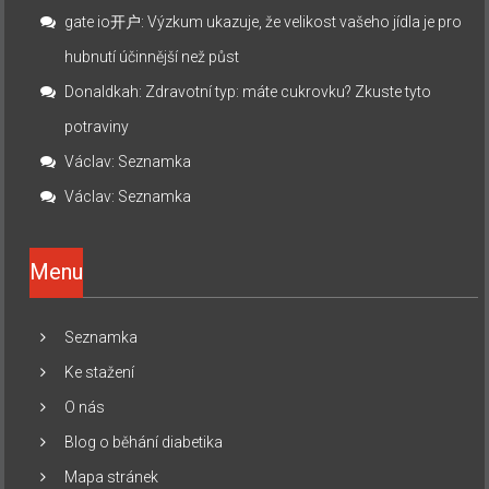
gate io开户
:
Výzkum ukazuje, že velikost vašeho jídla je pro
hubnutí účinnější než půst
Donaldkah
:
Zdravotní typ: máte cukrovku? Zkuste tyto
potraviny
Václav
:
Seznamka
Václav
:
Seznamka
Menu
Seznamka
Ke stažení
O nás
Blog o běhání diabetika
Mapa stránek