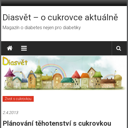
Přeskočit
na
obsah
Diasvět – o cukrovce aktuálně
Magazín o diabetes nejen pro diabetiky
Život s cukrovkou
2.4.2013
Plánování těhotenství s cukrovkou