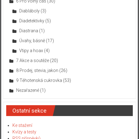
6 Pro volný čas
(30)
Diabláboly
(3)
Diadetektivky
(5)
Diastrana
(1)
Úvahy, básně
(17)
Vtipy a hoax
(4)
7 Akce a soutěže
(20)
8 Prodej, stevia, jakon
(26)
9 Těhotenská cukrovka
(53)
Nezařazené
(1)
Ostatní sekce
Ke stažení
Kvízy a testy
RSS příspěvků