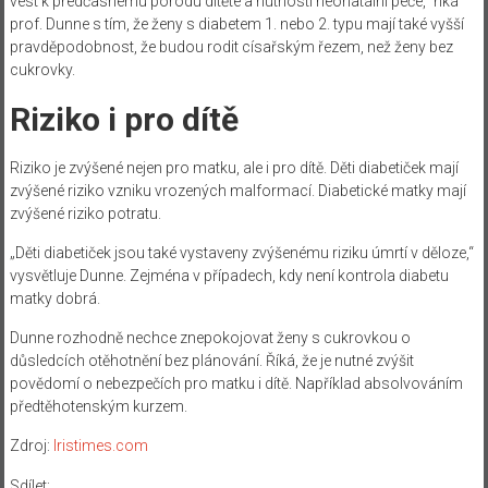
vést k předčasnému porodu dítěte a nutnosti neonatální péče,“ říká
prof. Dunne s tím, že ženy s diabetem 1. nebo 2. typu mají také vyšší
pravděpodobnost, že budou rodit císařským řezem, než ženy bez
cukrovky.
Riziko i pro dítě
Riziko je zvýšené nejen pro matku, ale i pro dítě. Děti diabetiček mají
zvýšené riziko vzniku vrozených malformací. Diabetické matky mají
zvýšené riziko potratu.
„Děti diabetiček jsou také vystaveny zvýšenému riziku úmrtí v děloze,“
vysvětluje Dunne. Zejména v případech, kdy není kontrola diabetu
matky dobrá.
Dunne rozhodně nechce znepokojovat ženy s cukrovkou o
důsledcích otěhotnění bez plánování. Říká, že je nutné zvýšit
povědomí o nebezpečích pro matku i dítě. Například absolvováním
předtěhotenským kurzem.
Zdroj:
Iristimes.com
Sdílet: