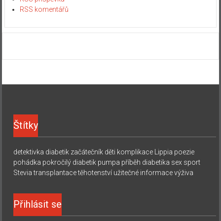
RSS komentářů
Štítky
detektivka
diabetik začátečník
děti
komplikace
Lippia
poezie
pohádka
pokročilý diabetik
pumpa
příběh diabetika
sex
sport
Stevia
transplantace
těhotenství
užitečné informace
výživa
Přihlásit se