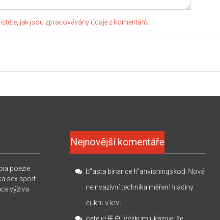
jistěte, jak jsou zpracovávány údaje z komentářů.
Nejnovější komentáře
pia
poezie
b"asta binance h"anvisningskod
:
Nová
ka
sex
sport
neinvazivní technika měření hladiny
ace
výživa
cukru v krvi
gate io开户
:
Výzkum ukazuje, že