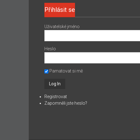
Přihlásit se
Uživatelské jméno
Heslo
Pamatovat si mě
Registrovat
Zapomněli jste heslo?