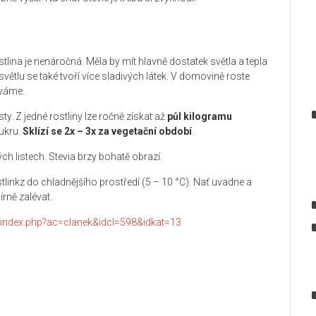
ostlina je nenáročná. Měla by mít hlavně dostatek světla a tepla
světlu se také tvoří více sladivých látek. V domovině roste
éváme.
ty. Z jedné rostliny lze ročně získat až
půl kilogramu
cukru.
Sklízí se 2x – 3x za vegetační období
.
ch listech. Stevia brzy bohatě obrazí.
linkz do chladnějšího prostředí (5 – 10 °C). Nať uvadne a
írně zalévat.
s/index.php?ac=clanek&idcl=598&idkat=13