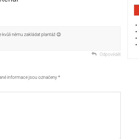
 kvůli němu zakládat plantáž 😉
Odpovědět
né informace jsou označeny
*