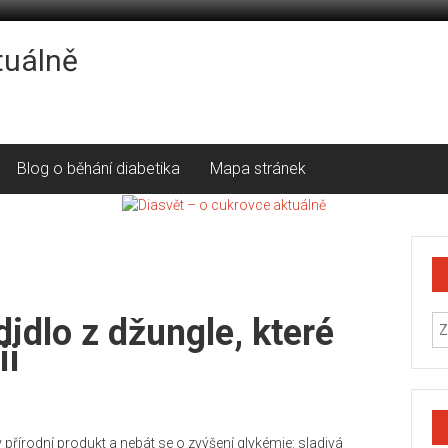
tuálně
Blog o běhání diabetika
Mapa stránek
didlo z džungle, které
ii
řírodní produkt a nebát se o zvýšení glykémie: sladivá