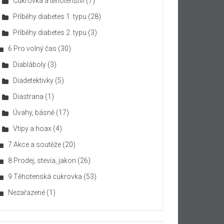
Cukrovka a těhotenství
(7)
Příběhy diabetes 1. typu
(28)
Příběhy diabetes 2. typu
(3)
6 Pro volný čas
(30)
Diabláboly
(3)
Diadetektivky
(5)
Diastrana
(1)
Úvahy, básně
(17)
Vtipy a hoax
(4)
7 Akce a soutěže
(20)
8 Prodej, stevia, jakon
(26)
9 Těhotenská cukrovka
(53)
Nezařazené
(1)