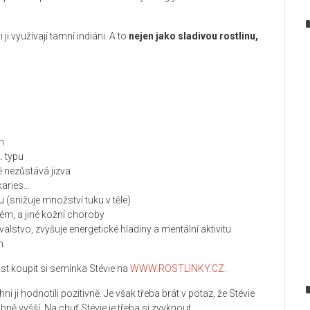
ji využívají tamní indiáni. A to
nejen jako sladivou rostlinu,
h
. typu
ě nezůstává jizva
 karies…
(snižuje množství tuku v těle)
kzém, a jiné kožní choroby
tvo, zvyšuje energetické hladiny a mentální aktivitu
h
st koupit si semínka Stévie na
WWW.ROSTLINKY.CZ
.
 ji hodnotili pozitivně. Je však třeba brát v potaz, že Stévie
ě vyšší. Na chuť Stévie je třeba si zvyknout.