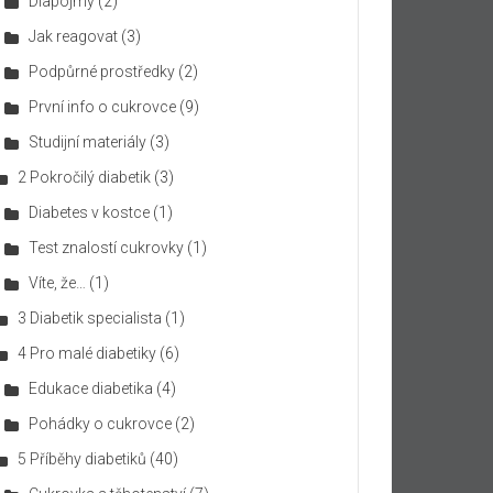
Diapojmy
(2)
Jak reagovat
(3)
Podpůrné prostředky
(2)
První info o cukrovce
(9)
Studijní materiály
(3)
2 Pokročilý diabetik
(3)
Diabetes v kostce
(1)
Test znalostí cukrovky
(1)
Víte, že…
(1)
3 Diabetik specialista
(1)
4 Pro malé diabetiky
(6)
Edukace diabetika
(4)
Pohádky o cukrovce
(2)
5 Příběhy diabetiků
(40)