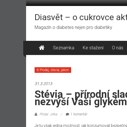
Přeskočit
na
obsah
Diasvět – o cukrovce ak
Magazín o diabetes nejen pro diabetiky
Seznamka
Ke stažení
O nás
8 Prodej, stevia, jakon
31.3.2013
Stévia – přírodní sla
nezvýší Vaši glykém
Přidal: Jitka
1 komentář
Je tu však jedna možnost, jak konzumovat bezpečný p