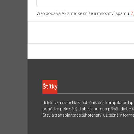
Web používá Akismet ke snížení množství spamu.
Z
Štítky
detektivka
diabetik začátečník
děti
komplikace
Lip
pohádka
pokročilý diabetik
pumpa
příběh diabeti
Stevia
transplantace
těhotenství
užitečné inform