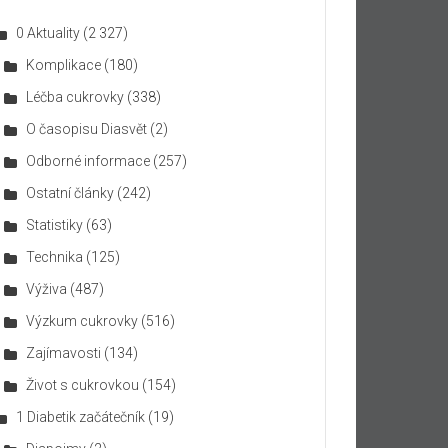
0 Aktuality
(2 327)
Komplikace
(180)
Léčba cukrovky
(338)
O časopisu Diasvět
(2)
Odborné informace
(257)
Ostatní články
(242)
Statistiky
(63)
Technika
(125)
Výživa
(487)
Výzkum cukrovky
(516)
Zajímavosti
(134)
Život s cukrovkou
(154)
1 Diabetik začátečník
(19)