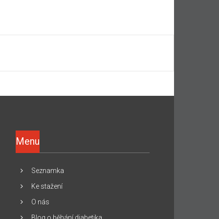
Menu
Seznamka
Ke stažení
O nás
Blog o běhání diabetika