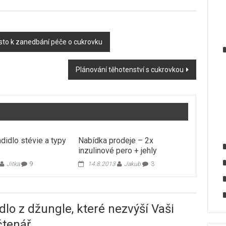
asto k zanedbání péče o cukrovku
Plánování těhotenství s cukrovkou
adidlo stévie a typy
Nabídka prodeje – 2x
inzulinové pero + jehly
Jitka
9
14.8.2013
Jakub
3
idlo z džungle, které nezvýší Vaši
čtenář