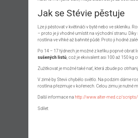
Jak se Stévie pěstuje
Lze ji pěstovat v květináči v bytě nebo ve skleníku. R
– proto je ji vhodné umístit na východní stranu. Díky 
rostlina ve vlhké až bahnité půdě. Proto ji hodně zal
Po 14 – 17 týdnech je možné z keříku poprvé obrat lis
sušených listů
, což je ekvivalent asi 100 až 150 kg 
Zužitkovat je možné také nať, která zbude po otrhaný
V zimě by Stevii chybělo světlo. Na podzim dáme rost
rostlina přezimuje v kořenech. Celou zimu je nutné m
Další informace na
http://www.alter-med.cz/script
Sdílet: