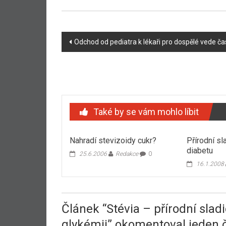
Navigace
Odchod od pediatra k lékaři pro dospělé vede č
příspěvku
Také by se vám mohlo líbit
Nahradí stevizoidy cukr?
Přírodní sl
diabetu
25.6.2006
Redakce
0
16.1.2008
Článek “
Stévia – přírodní slad
glykémii
” okomentoval jeden 