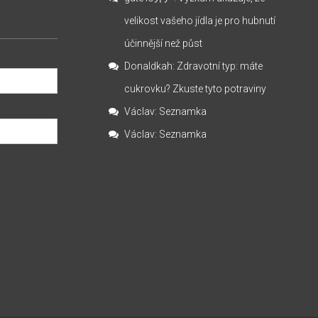
velikost vašeho jídla je pro hubnutí
účinnější než půst
Donaldkah
:
Zdravotní typ: máte
cukrovku? Zkuste tyto potraviny
Václav
:
Seznamka
Václav
:
Seznamka