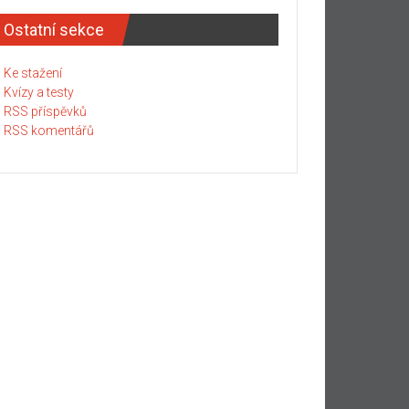
Ostatní sekce
Ke stažení
Kvízy a testy
RSS příspěvků
RSS komentářů