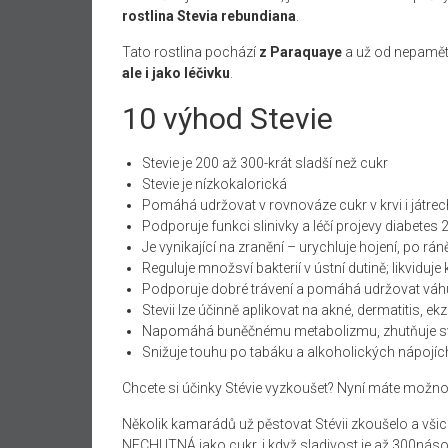
rostlina
Stevia rebundiana
.
Tato rostlina pochází
z Paraquaye
a už od nepaměti 
ale i jako léčivku
.
10 výhod Stevie
Stevie je 200 až 300-krát sladší než cukr
Stevie je nízkokalorická
Pomáhá udržovat v rovnováze cukr v krvi i játrec
Podporuje funkci slinivky a léčí projevy diabetes 2
Je vynikající na zranění – urychluje hojení, po rán
Reguluje množsví bakterií v ústní dutině; likviduje
Podporuje dobré trávení a pomáhá udržovat váhu 
Stevii lze účinně aplikovat na akné, dermatitis, e
Napomáhá buněčnému metabolizmu, zhutňuje svals
Snižuje touhu po tabáku a alkoholických nápojíc
Chcete si účinky Stévie vyzkoušet? Nyní máte možno
Několik kamarádů už pěstovat Stévii zkoušelo a všichni
NECHUTNÁ jako cukr, i když sladivost je až 300násobn