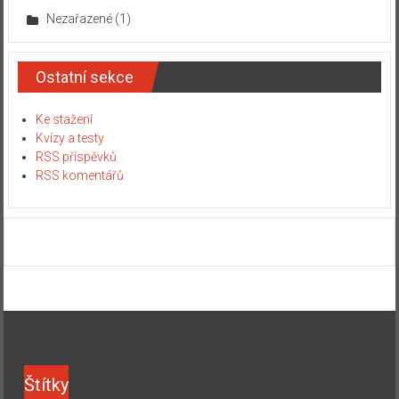
Nezařazené
(1)
Ostatní sekce
Ke stažení
Kvízy a testy
RSS příspěvků
RSS komentářů
Štítky