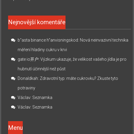
Nejnovější komentáře
b"asta binance h"anvisningskod
:
Nová neinvazivní technika
měření hladiny cukru v krvi
gate io开户
:
Výzkum ukazuje, že velikost vašeho jídla je pro
hubnutí účinnější než půst
Donaldkah
:
Zdravotní typ: máte cukrovku? Zkuste tyto
potraviny
Václav
:
Seznamka
Václav
:
Seznamka
Menu