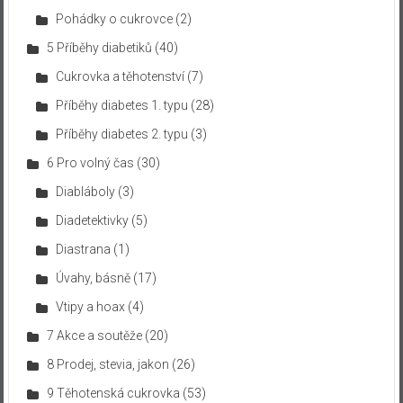
Pohádky o cukrovce
(2)
5 Příběhy diabetiků
(40)
Cukrovka a těhotenství
(7)
Příběhy diabetes 1. typu
(28)
Příběhy diabetes 2. typu
(3)
6 Pro volný čas
(30)
Diabláboly
(3)
Diadetektivky
(5)
Diastrana
(1)
Úvahy, básně
(17)
Vtipy a hoax
(4)
7 Akce a soutěže
(20)
8 Prodej, stevia, jakon
(26)
9 Těhotenská cukrovka
(53)