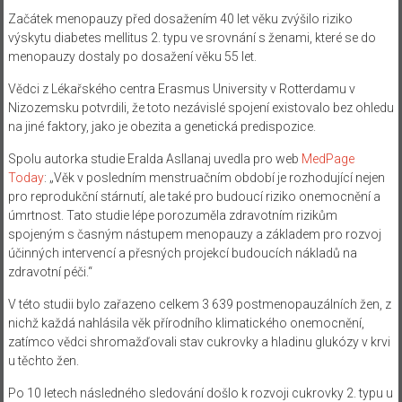
Začátek menopauzy před dosažením 40 let věku zvýšilo riziko
výskytu diabetes mellitus 2. typu ve srovnání s ženami, které se do
menopauzy dostaly po dosažení věku 55 let.
Vědci z Lékařského centra Erasmus University v Rotterdamu v
Nizozemsku potvrdili, že toto nezávislé spojení existovalo bez ohledu
na jiné faktory, jako je obezita a genetická predispozice.
Spolu autorka studie Eralda Asllanaj uvedla pro web
MedPage
Today
: „Věk v posledním menstruačním období je rozhodující nejen
pro reprodukční stárnutí, ale také pro budoucí riziko onemocnění a
úmrtnost. Tato studie lépe porozuměla zdravotním rizikům
spojeným s časným nástupem menopauzy a základem pro rozvoj
účinných intervencí a přesných projekcí budoucích nákladů na
zdravotní péči.“
V této studii bylo zařazeno celkem 3 639 postmenopauzálních žen, z
nichž každá nahlásila věk přírodního klimatického onemocnění,
zatímco vědci shromažďovali stav cukrovky a hladinu glukózy v krvi
u těchto žen.
Po 10 letech následného sledování došlo k rozvoji cukrovky 2. typu u