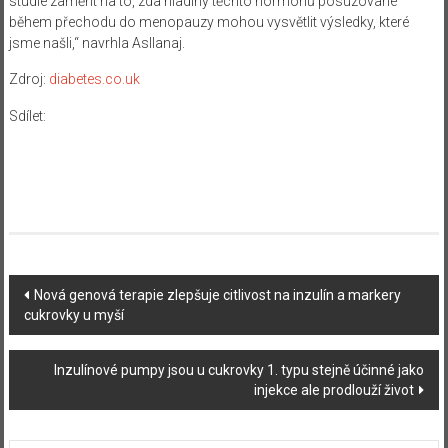
studie zaměřit na to, zda hladiny těchto hormonů posuzované
během přechodu do menopauzy mohou vysvětlit výsledky, které
jsme našli,“ navrhla Asllanaj.
Zdroj:
diabetes.co.uk
Sdílet:
Navigace
Nová genová terapie zlepšuje citlivost na inzulín a markery
cukrovky u myší
příspěvku
Inzulínové pumpy jsou u cukrovky 1. typu stejně účinné jako
injekce ale prodlouží život