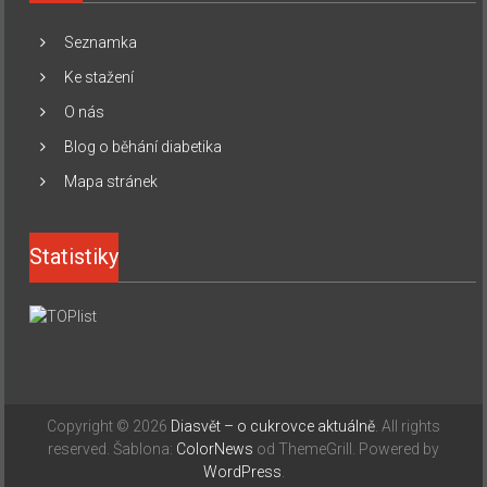
Seznamka
Ke stažení
O nás
Blog o běhání diabetika
Mapa stránek
Statistiky
Copyright © 2026
Diasvět – o cukrovce aktuálně
. All rights
reserved. Šablona:
ColorNews
od ThemeGrill. Powered by
WordPress
.