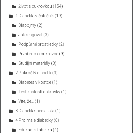
Život s cukrovkou
(154)
1 Diabetik začátečník
(19)
Diapojmy
(2)
Jak reagovat
(3)
Podpůrné prostředky
(2)
První info o cukrovce
(9)
Studijní materiály
(3)
2 Pokročilý diabetik
(3)
Diabetes v kostce
(1)
Test znalostí cukrovky
(1)
Víte, že…
(1)
3 Diabetik specialista
(1)
4 Pro malé diabetiky
(6)
Edukace diabetika
(4)