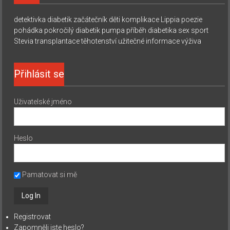
detektivka
diabetik začátečník
děti
komplikace
Lippia
poezie
pohádka
pokročilý diabetik
pumpa
příběh diabetika
sex
sport
Stevia
transplantace
těhotenství
užitečné informace
výživa
Přihlásit se
Uživatelské jméno
Heslo
Pamatovat si mě
Registrovat
Zapomněli jste heslo?