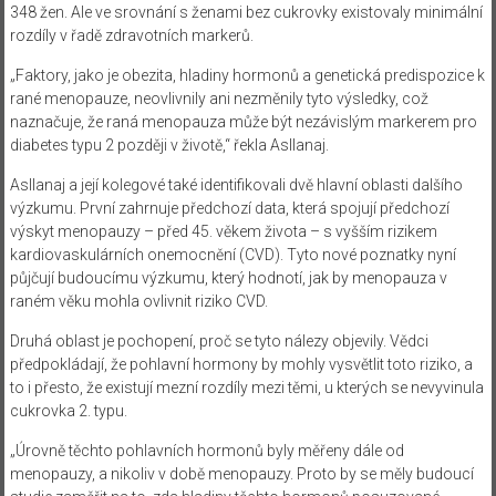
348 žen. Ale ve srovnání s ženami bez cukrovky existovaly minimální
rozdíly v řadě zdravotních markerů.
„Faktory, jako je obezita, hladiny hormonů a genetická predispozice k
rané menopauze, neovlivnily ani nezměnily tyto výsledky, což
naznačuje, že raná menopauza může být nezávislým markerem pro
diabetes typu 2 později v životě,“ řekla Asllanaj.
Asllanaj a její kolegové také identifikovali dvě hlavní oblasti dalšího
výzkumu. První zahrnuje předchozí data, která spojují předchozí
výskyt menopauzy – před 45. věkem života – s vyšším rizikem
kardiovaskulárních onemocnění (CVD). Tyto nové poznatky nyní
půjčují budoucímu výzkumu, který hodnotí, jak by menopauza v
raném věku mohla ovlivnit riziko CVD.
Druhá oblast je pochopení, proč se tyto nálezy objevily. Vědci
předpokládají, že pohlavní hormony by mohly vysvětlit toto riziko, a
to i přesto, že existují mezní rozdíly mezi těmi, u kterých se nevyvinula
cukrovka 2. typu.
„Úrovně těchto pohlavních hormonů byly měřeny dále od
menopauzy, a nikoliv v době menopauzy. Proto by se měly budoucí