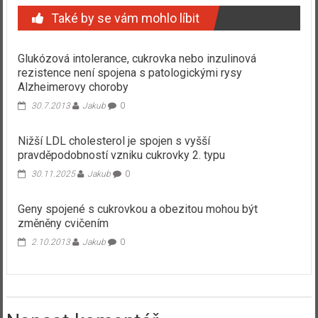
Také by se vám mohlo líbit
Glukózová intolerance, cukrovka nebo inzulinová
rezistence není spojena s patologickými rysy
Alzheimerovy choroby
30.7.2013
Jakub
0
Nižší LDL cholesterol je spojen s vyšší
pravděpodobností vzniku cukrovky 2. typu
30.11.2025
Jakub
0
Geny spojené s cukrovkou a obezitou mohou být
změněny cvičením
2.10.2013
Jakub
0