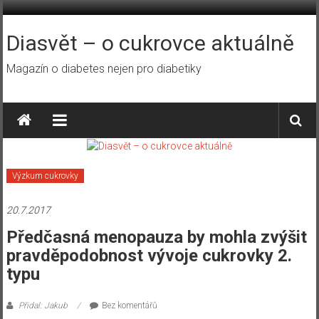
Přeskočit
na
obsah
Diasvět – o cukrovce aktuálně
Magazín o diabetes nejen pro diabetiky
Výzkum cukrovky
20.7.2017
Předčasná menopauza by mohla zvýšit
pravděpodobnost vývoje cukrovky 2.
typu
Přidal: Jakub
Bez komentářů