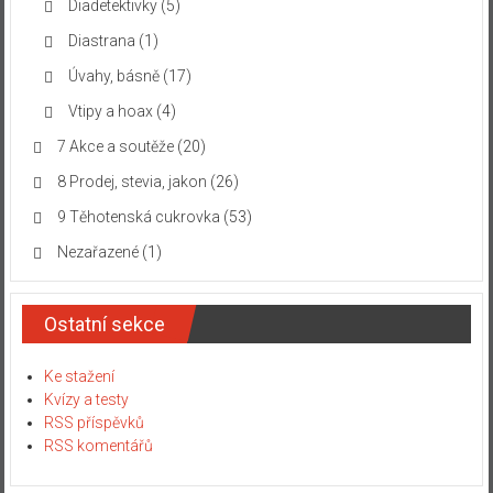
Diadetektivky
(5)
Diastrana
(1)
Úvahy, básně
(17)
Vtipy a hoax
(4)
7 Akce a soutěže
(20)
8 Prodej, stevia, jakon
(26)
9 Těhotenská cukrovka
(53)
Nezařazené
(1)
Ostatní sekce
Ke stažení
Kvízy a testy
RSS příspěvků
RSS komentářů