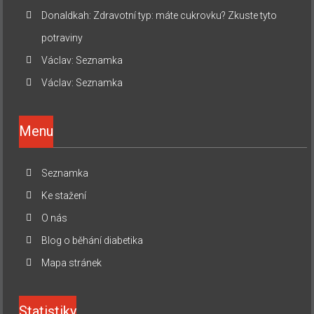
Donaldkah
:
Zdravotní typ: máte cukrovku? Zkuste tyto
potraviny
Václav
:
Seznamka
Václav
:
Seznamka
Menu
Seznamka
Ke stažení
O nás
Blog o běhání diabetika
Mapa stránek
Statistiky