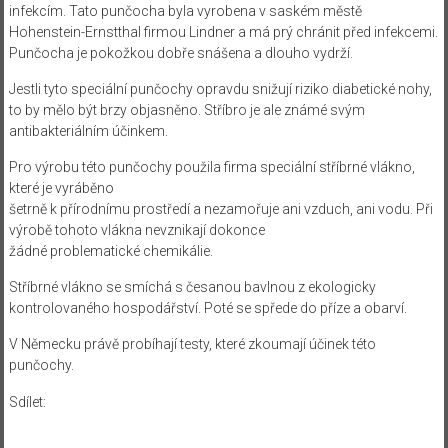
infekcím. Tato punčocha byla vyrobena v saském městě
Hohenstein-Ernstthal firmou Lindner a má prý chránit před infekcemi.
Punčocha je pokožkou dobře snášena a dlouho vydrží.
Jestli tyto speciální punčochy opravdu snižují riziko diabetické nohy,
to by mělo být brzy objasněno. Stříbro je ale známé svým
antibakteriálním účinkem.
Pro výrobu této punčochy použila firma speciální stříbrné vlákno,
které je vyráběno
šetrně k přírodnímu prostředí a nezamořuje ani vzduch, ani vodu. Při
výrobě tohoto vlákna nevznikají dokonce
žádné problematické chemikálie.
Stříbrné vlákno se smíchá s česanou bavlnou z ekologicky
kontrolovaného hospodářství. Poté se spřede do příze a obarví.
V Německu právě probíhají testy, které zkoumají účinek této
punčochy.
Sdílet: