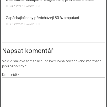
24.5.2011
Jakub
0
Zapáchající nohy předcházejí 80 % amputací
1.12.2022
Jakub
0
Napsat komentář
Vaše e-mailová adresa nebude zveřejněna.
Vyžadované informace
jsou označeny
*
Komentář
*