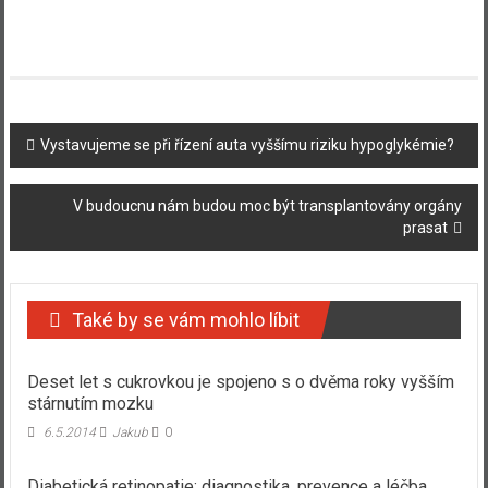
Navigace
Vystavujeme se při řízení auta vyššímu riziku hypoglykémie?
příspěvku
V budoucnu nám budou moc být transplantovány orgány
prasat
Také by se vám mohlo líbit
Deset let s cukrovkou je spojeno s o dvěma roky vyšším
stárnutím mozku
6.5.2014
Jakub
0
Diabetická retinopatie: diagnostika, prevence a léčba