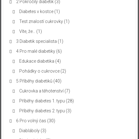
2 Pokročilý diabetik
(3)
Diabetes v kostce
(1)
Test znalostí cukrovky
(1)
Víte, že…
(1)
3 Diabetik specialista
(1)
4 Pro malé diabetiky
(6)
Edukace diabetika
(4)
Pohádky o cukrovce
(2)
5 Příběhy diabetiků
(40)
Cukrovka a těhotenství
(7)
Příběhy diabetes 1. typu
(28)
Příběhy diabetes 2. typu
(3)
6 Pro volný čas
(30)
Diabláboly
(3)