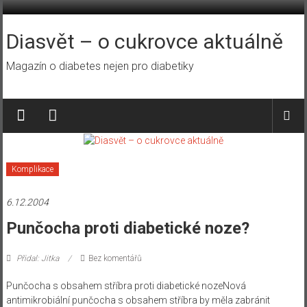
Přeskočit
na
obsah
Diasvět – o cukrovce aktuálně
Magazín o diabetes nejen pro diabetiky
Komplikace
6.12.2004
Punčocha proti diabetické noze?
Přidal: Jitka
Bez komentářů
Punčocha s obsahem stříbra proti diabetické noze
Nová
antimikrobiální punčocha s obsahem stříbra by měla zabránit