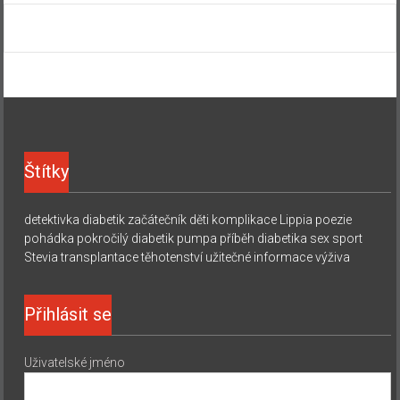
Štítky
detektivka
diabetik začátečník
děti
komplikace
Lippia
poezie
pohádka
pokročilý diabetik
pumpa
příběh diabetika
sex
sport
Stevia
transplantace
těhotenství
užitečné informace
výživa
Přihlásit se
Uživatelské jméno