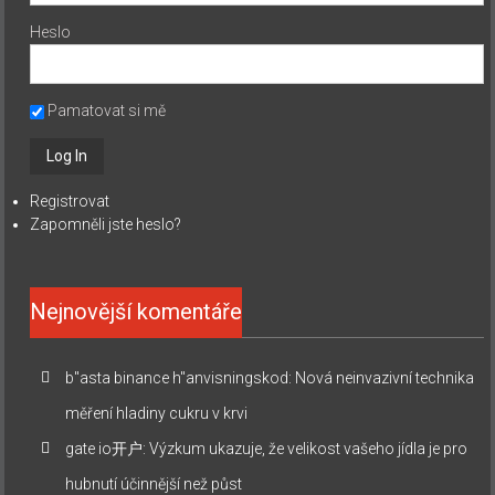
Heslo
Pamatovat si mě
Registrovat
Zapomněli jste heslo?
Nejnovější komentáře
b"asta binance h"anvisningskod
:
Nová neinvazivní technika
měření hladiny cukru v krvi
gate io开户
:
Výzkum ukazuje, že velikost vašeho jídla je pro
hubnutí účinnější než půst