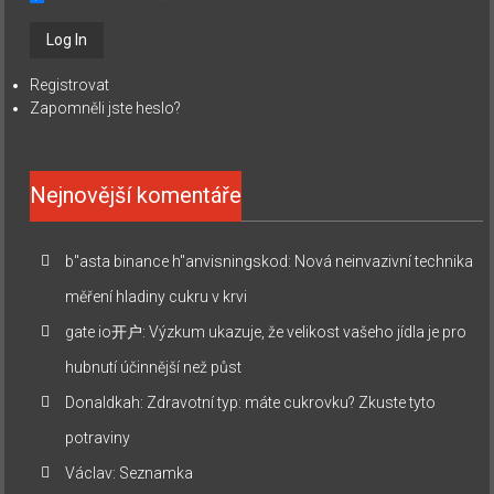
Registrovat
Zapomněli jste heslo?
Nejnovější komentáře
b"asta binance h"anvisningskod
:
Nová neinvazivní technika
měření hladiny cukru v krvi
gate io开户
:
Výzkum ukazuje, že velikost vašeho jídla je pro
hubnutí účinnější než půst
Donaldkah
:
Zdravotní typ: máte cukrovku? Zkuste tyto
potraviny
Václav
:
Seznamka