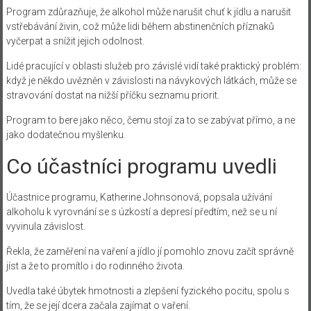
Program zdůrazňuje, že alkohol může narušit chuť k jídlu a narušit
vstřebávání živin, což může lidi během abstinenčních příznaků
vyčerpat a snížit jejich odolnost.
Lidé pracující v oblasti služeb pro závislé vidí také praktický problém:
když je někdo uvězněn v závislosti na návykových látkách, může se
stravování dostat na nižší příčku seznamu priorit.
Program to bere jako něco, čemu stojí za to se zabývat přímo, a ne
jako dodatečnou myšlenku.
Co účastníci programu uvedli
Účastnice programu, Katherine Johnsonová, popsala užívání
alkoholu k vyrovnání se s úzkostí a depresí předtím, než se u ní
vyvinula závislost.
Řekla, že zaměření na vaření a jídlo jí pomohlo znovu začít správně
jíst a že to promítlo i do rodinného života.
Uvedla také úbytek hmotnosti a zlepšení fyzického pocitu, spolu s
tím, že se její dcera začala zajímat o vaření.