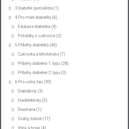
3 Diabetik specialista
(1)
4 Pro malé diabetiky
(6)
Edukace diabetika
(4)
Pohádky o cukrovce
(2)
5 Příběhy diabetiků
(40)
Cukrovka a těhotenství
(7)
Příběhy diabetes 1. typu
(28)
Příběhy diabetes 2. typu
(3)
6 Pro volný čas
(30)
Diabláboly
(3)
Diadetektivky
(5)
Diastrana
(1)
Úvahy, básně
(17)
Vtipy a hoax
(4)