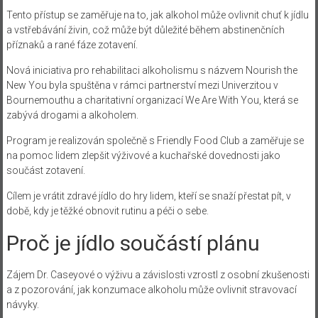
Tento přístup se zaměřuje na to, jak alkohol může ovlivnit chuť k jídlu
a vstřebávání živin, což může být důležité během abstinenčních
příznaků a rané fáze zotavení.
Nová iniciativa pro rehabilitaci alkoholismu s názvem Nourish the
New You byla spuštěna v rámci partnerství mezi Univerzitou v
Bournemouthu a charitativní organizací We Are With You, která se
zabývá drogami a alkoholem.
Program je realizován společně s Friendly Food Club a zaměřuje se
na pomoc lidem zlepšit výživové a kuchařské dovednosti jako
součást zotavení.
Cílem je vrátit zdravé jídlo do hry lidem, kteří se snaží přestat pít, v
době, kdy je těžké obnovit rutinu a péči o sebe.
Proč je jídlo součástí plánu
Zájem Dr. Caseyové o výživu a závislosti vzrostl z osobní zkušenosti
a z pozorování, jak konzumace alkoholu může ovlivnit stravovací
návyky.