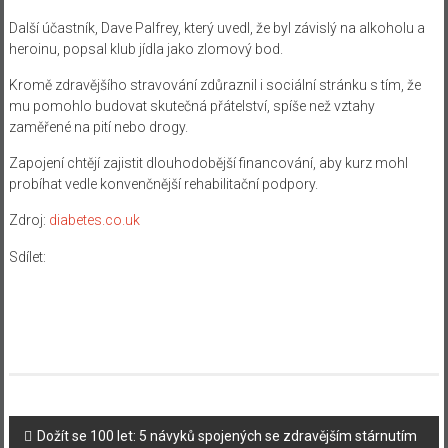
Další účastník, Dave Palfrey, který uvedl, že byl závislý na alkoholu a
heroinu, popsal klub jídla jako zlomový bod.
Kromě zdravějšího stravování zdůraznil i sociální stránku s tím, že
mu pomohlo budovat skutečná přátelství, spíše než vztahy
zaměřené na pití nebo drogy.
Zapojení chtějí zajistit dlouhodobější financování, aby kurz mohl
probíhat vedle konvenčnější rehabilitační podpory.
Zdroj:
diabetes.co.uk
Sdílet:
Navigace
Dožít se 100 let: 5 návyků spojených se zdravějším stárnutím