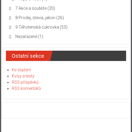
7 Akce a soutěže
(20)
8 Prodej, stevia, jakon
(26)
9 Těhotenská cukrovka
(53)
Nezařazené
(1)
Ostatní sekce
Ke stažení
Kvízy a testy
RSS příspěvků
RSS komentářů