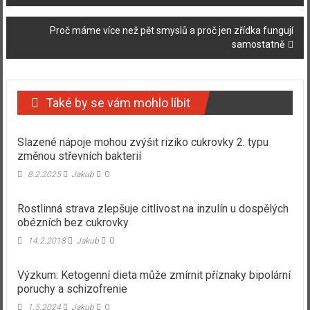
příspěvku
Proč máme více než pět smyslů a proč jen zřídka fungují
samostatně
Také by se vám mohlo líbit
Slazené nápoje mohou zvýšit riziko cukrovky 2. typu
změnou střevních bakterií
8.2.2025
Jakub
0
Rostlinná strava zlepšuje citlivost na inzulín u dospělých
obézních bez cukrovky
14.2.2018
Jakub
0
Výzkum: Ketogenní dieta může zmírnit příznaky bipolární
poruchy a schizofrenie
1.5.2024
Jakub
0