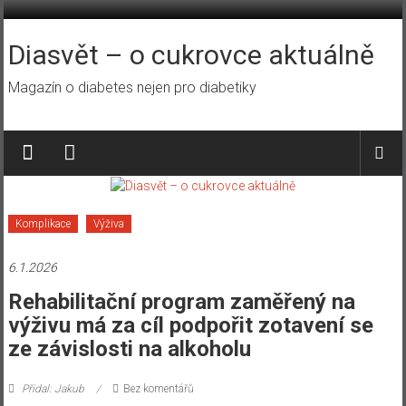
Přeskočit
na
obsah
Diasvět – o cukrovce aktuálně
Magazín o diabetes nejen pro diabetiky
Komplikace
Výživa
6.1.2026
Rehabilitační program zaměřený na
výživu má za cíl podpořit zotavení se
ze závislosti na alkoholu
Přidal: Jakub
Bez komentářů