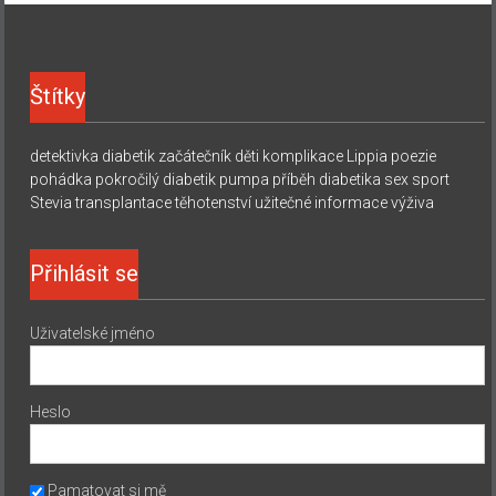
Štítky
detektivka
diabetik začátečník
děti
komplikace
Lippia
poezie
pohádka
pokročilý diabetik
pumpa
příběh diabetika
sex
sport
Stevia
transplantace
těhotenství
užitečné informace
výživa
Přihlásit se
Uživatelské jméno
Heslo
Pamatovat si mě