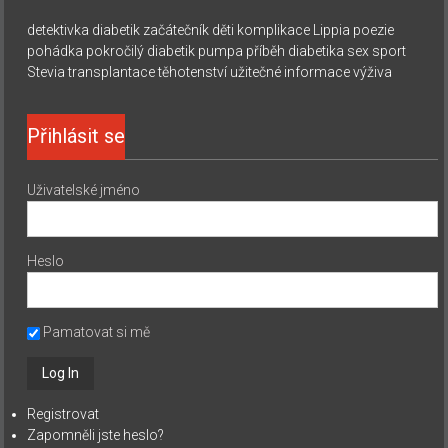
detektivka
diabetik začátečník
děti
komplikace
Lippia
poezie
pohádka
pokročilý diabetik
pumpa
příběh diabetika
sex
sport
Stevia
transplantace
těhotenství
užitečné informace
výživa
Přihlásit se
Uživatelské jméno
Heslo
Pamatovat si mě
Registrovat
Zapomněli jste heslo?