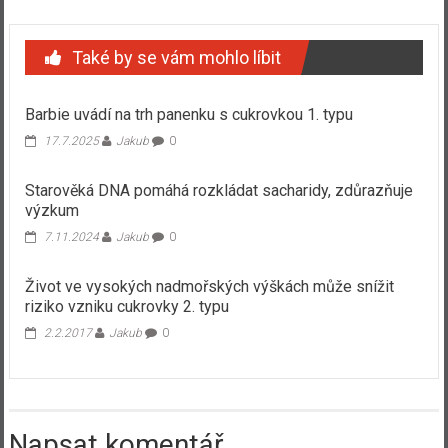
Také by se vám mohlo líbit
Barbie uvádí na trh panenku s cukrovkou 1. typu
17.7.2025
Jakub
0
Starověká DNA pomáhá rozkládat sacharidy, zdůrazňuje
výzkum
7.11.2024
Jakub
0
Život ve vysokých nadmořských výškách může snížit
riziko vzniku cukrovky 2. typu
2.2.2017
Jakub
0
Napsat komentář