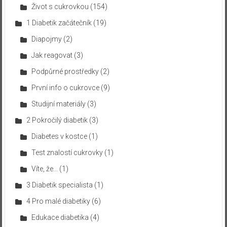
Život s cukrovkou
(154)
1 Diabetik začátečník
(19)
Diapojmy
(2)
Jak reagovat
(3)
Podpůrné prostředky
(2)
První info o cukrovce
(9)
Studijní materiály
(3)
2 Pokročilý diabetik
(3)
Diabetes v kostce
(1)
Test znalostí cukrovky
(1)
Víte, že…
(1)
3 Diabetik specialista
(1)
4 Pro malé diabetiky
(6)
Edukace diabetika
(4)