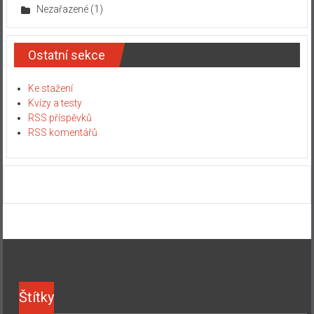
Nezařazené
(1)
Ostatní sekce
Ke stažení
Kvízy a testy
RSS příspěvků
RSS komentářů
Štítky