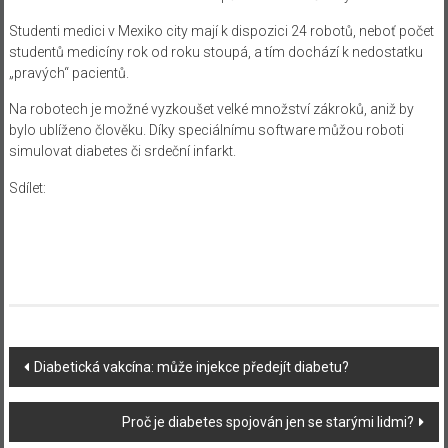
Studenti medici v Mexiko city mají k dispozici 24 robotů, neboť počet
studentů medicíny rok od roku stoupá, a tím dochází k nedostatku
„pravých“ pacientů.
Na robotech je možné vyzkoušet velké množství zákroků, aniž by
bylo ublíženo člověku. Díky speciálnímu software můžou roboti
simulovat diabetes či srdeční infarkt.
Sdílet:
Navigace
Diabetická vakcína: může injekce předejít diabetu?
příspěvku
Proč je diabetes spojován jen se starými lidmi?