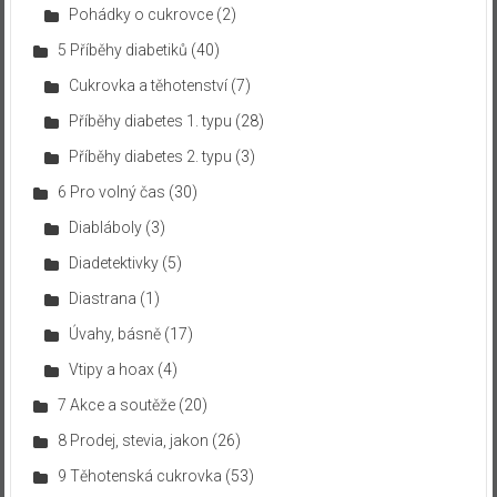
Pohádky o cukrovce
(2)
5 Příběhy diabetiků
(40)
Cukrovka a těhotenství
(7)
Příběhy diabetes 1. typu
(28)
Příběhy diabetes 2. typu
(3)
6 Pro volný čas
(30)
Diabláboly
(3)
Diadetektivky
(5)
Diastrana
(1)
Úvahy, básně
(17)
Vtipy a hoax
(4)
7 Akce a soutěže
(20)
8 Prodej, stevia, jakon
(26)
9 Těhotenská cukrovka
(53)