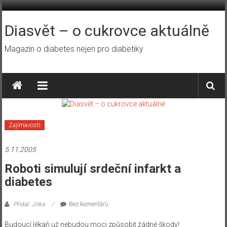
Přeskočit
na
obsah
Diasvět – o cukrovce aktuálně
Magazín o diabetes nejen pro diabetiky
Zajímavosti
5.11.2005
Roboti simulují srdeční infarkt a
diabetes
Přidal: Jitka
Bez komentářů
Budoucí lékaři už nebudou moci způsobit žádné škody!