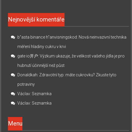
Nejnovější komentáře
b"asta binance h"anvisningskod
:
Nová neinvazivní technika
měření hladiny cukru v krvi
gate io开户
:
Výzkum ukazuje, že velikost vašeho jídla je pro
hubnutí účinnější než půst
Donaldkah
:
Zdravotní typ: máte cukrovku? Zkuste tyto
potraviny
Václav
:
Seznamka
Václav
:
Seznamka
Menu