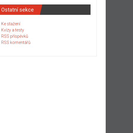
Ostatní sekce
Ke stažení
Kvízy a testy
RSS příspěvků
RSS komentářů