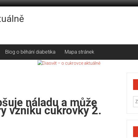
tuálně
Blog o běhání diabetika
Mapa stránek
epšuje náladu a může
ory vzniku cukrovky 2.