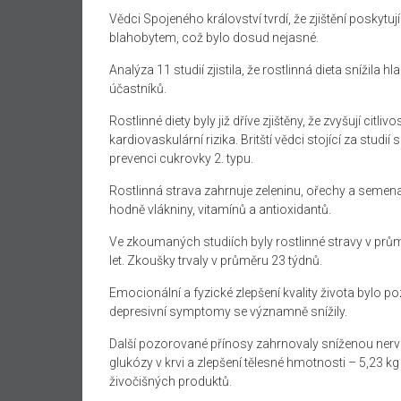
Vědci Spojeného království tvrdí, že zjištění poskytu
blahobytem, ​​což bylo dosud nejasné.
Analýza 11 studií zjistila, že rostlinná dieta snížila 
účastníků.
Rostlinné diety byly již dříve zjištěny, že zvyšují cit
kardiovaskulární rizika. Britští vědci stojící za studi
prevenci cukrovky 2. typu.
Rostlinná strava zahrnuje zeleninu, ořechy a seme
hodně vlákniny, vitamínů a antioxidantů.
Ve zkoumaných studiích byly rostlinné stravy v prům
let. Zkoušky trvaly v průměru 23 týdnů.
Emocionální a fyzické zlepšení kvality života bylo 
depresivní symptomy se významně snížily.
Další pozorované přínosy zahrnovaly sníženou nervo
glukózy v krvi a zlepšení tělesné hmotnosti – 5,23 kg 
živočišných produktů.