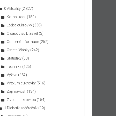
0 Aktuality
(2 327)
Komplikace
(180)
Léčba cukrovky
(338)
O časopisu Diasvět
(2)
Odborné informace
(257)
Ostatní články
(242)
Statistiky
(63)
Technika
(125)
Výživa
(487)
Výzkum cukrovky
(516)
Zajímavosti
(134)
Život s cukrovkou
(154)
1 Diabetik začátečník
(19)