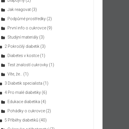
Diapojmy
(2)
Jak reagovat
(3)
Podpůrné prostředky
(2)
První info o cukrovce
(9)
Studijní materiály
(3)
2 Pokročilý diabetik
(3)
Diabetes v kostce
(1)
Test znalostí cukrovky
(1)
Víte, že…
(1)
3 Diabetik specialista
(1)
4 Pro malé diabetiky
(6)
Edukace diabetika
(4)
Pohádky o cukrovce
(2)
5 Příběhy diabetiků
(40)