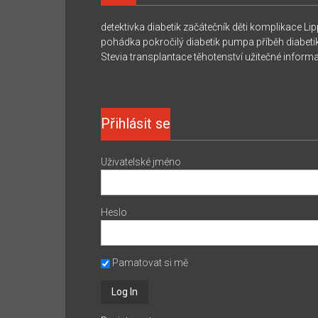
detektivka
diabetik začátečník
děti
komplikace
Lip
pohádka
pokročilý diabetik
pumpa
příběh diabeti
Stevia
transplantace
těhotenství
užitečné inform
Přihlásit se
Uživatelské jméno
Heslo
Pamatovat si mě