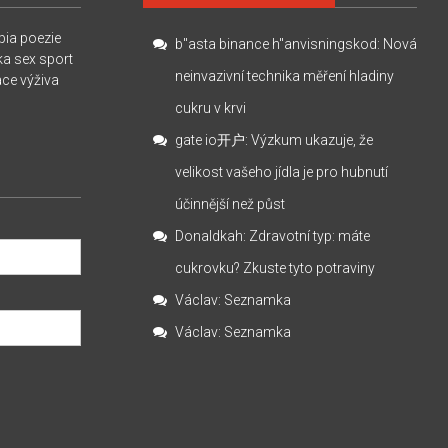
pia
poezie
b"asta binance h"anvisningskod
:
Nová
ka
sex
sport
neinvazivní technika měření hladiny
ace
výživa
cukru v krvi
gate io开户
:
Výzkum ukazuje, že
velikost vašeho jídla je pro hubnutí
účinnější než půst
Donaldkah
:
Zdravotní typ: máte
cukrovku? Zkuste tyto potraviny
Václav
:
Seznamka
Václav
:
Seznamka