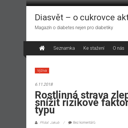
Přeskočit
na
obsah
Diasvět – o cukrovce ak
Magazín o diabetes nejen pro diabetiky
Seznamka
Ke stažení
O nás
Výživa
6.11.2018
Rostlinná strava zl
snížit rizikové fakt
typu
Přidal: Jakub
Bez komentářů