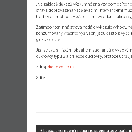
„Na základě důkazů výzkumné analýzy pomocí tohot
strava doprovázená vzdělávacími intervencemi může 
hladiny a hmotnost HbA1c a tím i zvládání cukrovky,
Zatímco rostlinná strava nadále vykazuje výhody, ně
konzumovány v těchto výživách, jsou často s vyšší 
glukózy v krvi.
Jíst stravu s nízkým obsahem sacharidů a vysokým o
cukrovky typu 2 a při léčbě cukrovky, protože udržuj
Zdroj:
diabetes.co.uk
Sdílet:
Navigace
Léčba onemocnění dásní je spojená se zlepšením 