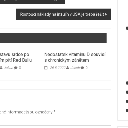
Rostoucí náklady na inzulín v USA je třeba řešit
stavu srdce po
Nedostatek vitaminu D souvisí
m pití Red Bullu
s chronickým zánětem
Jakub
0
26.8.2022
Jakub
0
né informace jsou označeny
*