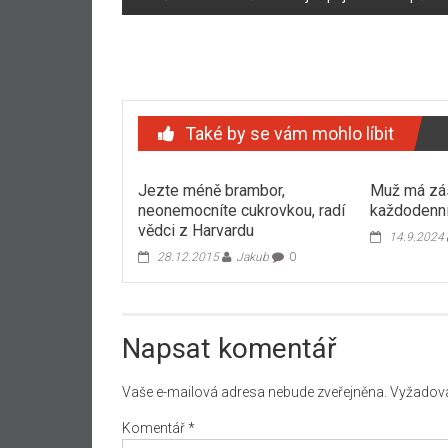
příspěvku
Také by se vám mohlo líbit
Jezte méně brambor,
Muž má zá
neonemocníte cukrovkou, radí
každodenní
vědci z Harvardu
14.9.2024
28.12.2015
Jakub
0
Napsat komentář
Vaše e-mailová adresa nebude zveřejněna.
Vyžadova
Komentář
*