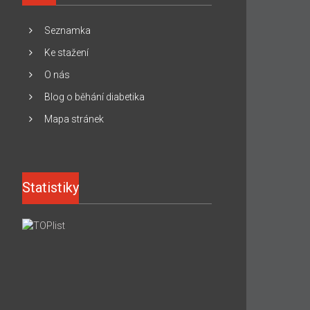
Seznamka
Ke stažení
O nás
Blog o běhání diabetika
Mapa stránek
Statistiky