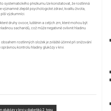
o systematického přezkumu lze konstatovat, že rostlinná
významně zlepšit psychologické zdraví, kvalitu života,
 píší výzkumníci.
které druhy ovoce, luštěnin a celých zrn, které mohou být
hladinou sacharidů, což může negativně ovlivnit hladinu
bsahem rostlinných složek je zvláště účinné při snižování
e správnou kontrolu hladiny glukózy v krvi.
glukózy v krvi u diabetiků 2. typu