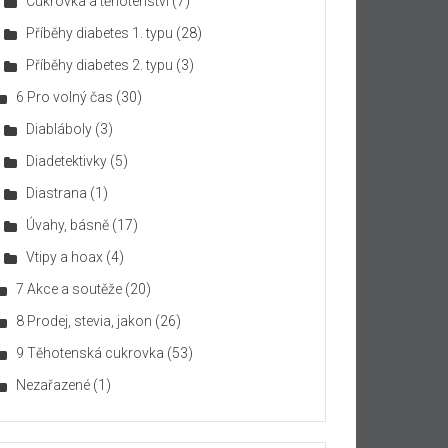
Cukrovka a těhotenství
(7)
Příběhy diabetes 1. typu
(28)
Příběhy diabetes 2. typu
(3)
6 Pro volný čas
(30)
Diabláboly
(3)
Diadetektivky
(5)
Diastrana
(1)
Úvahy, básně
(17)
Vtipy a hoax
(4)
7 Akce a soutěže
(20)
8 Prodej, stevia, jakon
(26)
9 Těhotenská cukrovka
(53)
Nezařazené
(1)