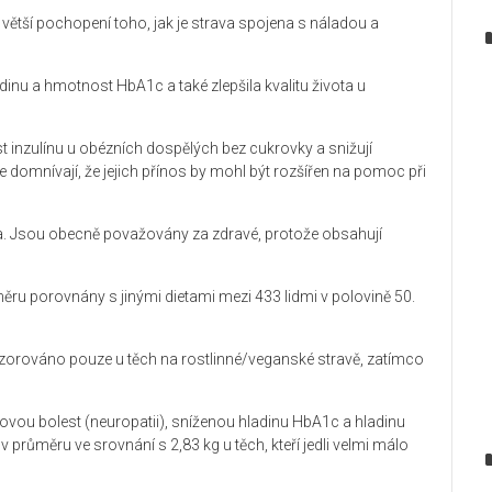
jí větší pochopení toho, jak je strava spojena s náladou a
hladinu a hmotnost HbA1c a také zlepšila kvalitu života u
livost inzulínu u obézních dospělých bez cukrovky a snižují
í se domnívají, že jejich přínos by mohl být rozšířen na pomoc při
na. Jsou obecně považovány za zdravé, protože obsahují
ěru porovnány s jinými dietami mezi 433 lidmi v polovině 50.
pozorováno pouze u těch na rostlinné/veganské stravě, zatímco
vou bolest (neuropatii), sníženou hladinu HbA1c a hladinu
v průměru ve srovnání s 2,83 kg u těch, kteří jedli velmi málo