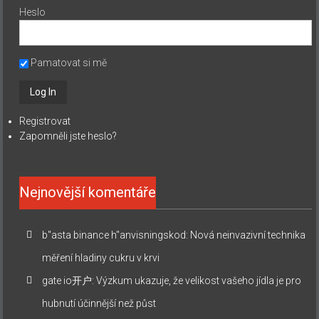
Heslo
Pamatovat si mě
Registrovat
Zapomněli jste heslo?
Nejnovější komentáře
b"asta binance h"anvisningskod
:
Nová neinvazivní technika
měření hladiny cukru v krvi
gate io开户
:
Výzkum ukazuje, že velikost vašeho jídla je pro
hubnutí účinnější než půst