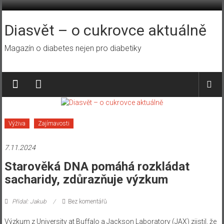
Přeskočit
na
obsah
Diasvět – o cukrovce aktuálně
Magazín o diabetes nejen pro diabetiky
Výživa
Zajímavosti
7.11.2024
Starověká DNA pomáhá rozkládat
sacharidy, zdůrazňuje výzkum
Přidal: Jakub
Bez komentářů
Výzkum z University at Buffalo a Jackson Laboratory (JAX) zjistil, že