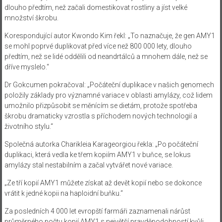
dlouho předtím, než začali domestikovat rostliny a jíst velké
množství škrobu.
Korespondující autor Kwondo Kim řekl: „To naznačuje, že gen AMY1
se mohl poprvé duplikovat před více než 800 000 lety, dlouho
předtím, než se lidé oddělili od neandrtálců a mnohem dále, než se
dříve myslelo.“
Dr Gokcumen pokračoval: „Počáteční duplikace v našich genomech
položily základy pro významné variace v oblasti amylázy, což lidem
umožnilo přizpůsobit se měnícím se dietám, protože spotřeba
škrobu dramaticky vzrostla s příchodem nových technologií a
životního stylu.“
Společná autorka Charikleia Karageorgiou řekla: „Po počáteční
duplikaci, která vedla ke třem kopiím AMY1 v buňce, se lokus
amylázy stal nestabilním a začal vytvářet nové variace.
„Ze tří kopií AMY1 můžete získat až devět kopií nebo se dokonce
vrátit k jedné kopii na haploidní buňku.“
Za posledních 4 000 let evropští farmáři zaznamenali nárůst
průměrného počtu kopií AMY1 s největší pravděpodobností kvůli