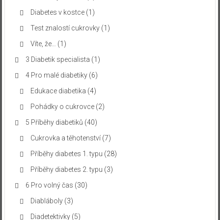
Diabetes v kostce
(1)
Test znalostí cukrovky
(1)
Víte, že…
(1)
3 Diabetik specialista
(1)
4 Pro malé diabetiky
(6)
Edukace diabetika
(4)
Pohádky o cukrovce
(2)
5 Příběhy diabetiků
(40)
Cukrovka a těhotenství
(7)
Příběhy diabetes 1. typu
(28)
Příběhy diabetes 2. typu
(3)
6 Pro volný čas
(30)
Diabláboly
(3)
Diadetektivky
(5)