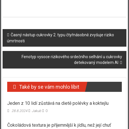
Navigace
Časný nástup cukrovky 2. typu čtyřnásobně zvyšuje riziko
úmrtnosti
příspěvku
Fenotyp vysoce rizikového srdečního selhání u cukrovky
detekovaný modelem AI
Také by se vám mohlo líbit
Jeden z 10 lidí zůstává na dietě polévky a koktejlu
28.8.2024
Jakub
0
Čokoládová textura je příjemnější k jídlu, než její chuť