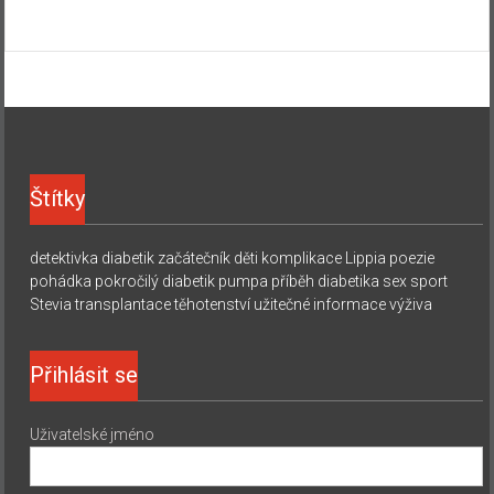
Štítky
detektivka
diabetik začátečník
děti
komplikace
Lippia
poezie
pohádka
pokročilý diabetik
pumpa
příběh diabetika
sex
sport
Stevia
transplantace
těhotenství
užitečné informace
výživa
Přihlásit se
Uživatelské jméno