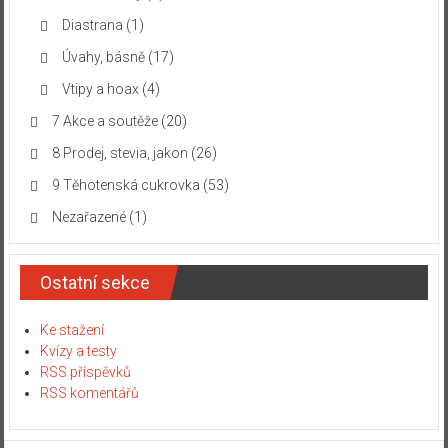
Diastrana
(1)
Úvahy, básně
(17)
Vtipy a hoax
(4)
7 Akce a soutěže
(20)
8 Prodej, stevia, jakon
(26)
9 Těhotenská cukrovka
(53)
Nezařazené
(1)
Ostatní sekce
Ke stažení
Kvízy a testy
RSS příspěvků
RSS komentářů