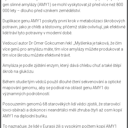
gen slinné amylázy (AMY1) se mohl vyskytovat již před více než 800
000 lety – dlouho před vznikem zemědělství.
Duplikace genu AMY1 poskytly první krok v metabolizaci škrobových
potravin, jako je chléb a těstoviny, přičemž stále ovlivňují, jak efektivně
lidé tráví tyto potraviny v moderní době.
Vedoucí autor Dr Omer Gokcumen řekl: „Myšlenka je taková, že čím
více genů pro amylázu máte, tím více amylázy můžete produkovat a
tím více škrobu můžete efektivně trávit.
Amyláza je podle zjištění enzym, který dává chlebu chuť a také štěpí
škrob na glukózu.
Během studie tým vědců použil dlouhé čtení sekvenování a optické
mapování genomu, aby se podíval na oblast genu AMY1 do
významných podrobností.
Posouzením genomů 68 starověkých lidí vědci zjistili, že starověcí
lovci-sběrači a dokonce i neandrtálci měli zhruba čtyři až osm kopií
AMY1 na diploidní buňku.
To naznačuje, že lidé v Eurasii žili s vysokým počtem kopií AMY1