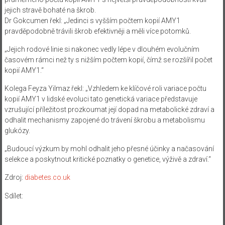
jejich stravě bohaté na škrob.
Dr Gokcumen řekl: „Jedinci s vyšším počtem kopií AMY1
pravděpodobně trávili škrob efektivněji a měli více potomků.
„Jejich rodové linie si nakonec vedly lépe v dlouhém evolučním
časovém rámci než ty s nižším počtem kopií, čímž se rozšířil počet
kopií AMY1.“
Kolega Feyza Yilmaz řekl: „Vzhledem ke klíčové roli variace počtu
kopií AMY1 v lidské evoluci tato genetická variace představuje
vzrušující příležitost prozkoumat její dopad na metabolické zdraví a
odhalit mechanismy zapojené do trávení škrobu a metabolismu
glukózy.
„Budoucí výzkum by mohl odhalit jeho přesné účinky a načasování
selekce a poskytnout kritické poznatky o genetice, výživě a zdraví.“
Zdroj:
diabetes.co.uk
Sdílet: