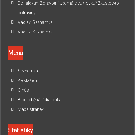
Donaldkah
:
Zdravotní typ: máte cukrovku? Zkuste tyto
potraviny
Václav
:
Seznamka
Václav
:
Seznamka
Menu
Seznamka
Ke stažení
O nás
Blog o běhání diabetika
Mapa stránek
Statistiky