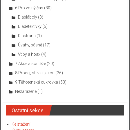
6 Pro volný čas
(30)
Diabláboly
(3)
Diadetektivky
(5)
Diastrana
(1)
Úvahy, básně
(17)
Vtipy a hoax
(4)
7 Akce a soutěže
(20)
8 Prodej, stevia, jakon
(26)
9 Těhotenská cukrovka
(53)
Nezařazené
(1)
Ostatní sekce
Ke stažení