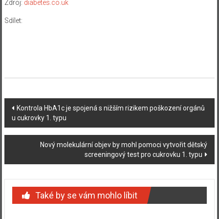
Zdroj:
diabetes.co.uk
Sdílet:
Navigace
Kontrola HbA1c je spojená s nižším rizikem poškození orgánů
u cukrovky 1. typu
příspěvku
Nový molekulární objev by mohl pomoci vytvořit dětský
screeningový test pro cukrovku 1. typu
Také by se vám mohlo líbit