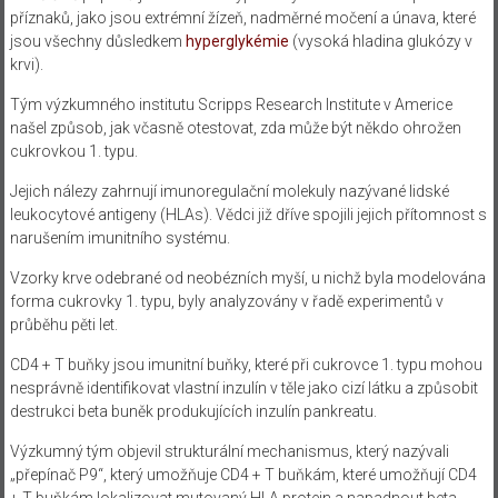
příznaků, jako jsou extrémní žízeň, nadměrné močení a únava, které
jsou všechny důsledkem
hyperglykémie
(vysoká hladina glukózy v
krvi).
Tým výzkumného institutu Scripps Research Institute v Americe
našel způsob, jak včasně otestovat, zda může být někdo ohrožen
cukrovkou 1. typu.
Jejich nálezy zahrnují imunoregulační molekuly nazývané lidské
leukocytové antigeny (HLAs). Vědci již dříve spojili jejich přítomnost s
narušením imunitního systému.
Vzorky krve odebrané od neobézních myší, u nichž byla modelována
forma cukrovky 1. typu, byly analyzovány v řadě experimentů v
průběhu pěti let.
CD4 + T buňky jsou imunitní buňky, které při cukrovce 1. typu mohou
nesprávně identifikovat vlastní inzulín v těle jako cizí látku a způsobit
destrukci beta buněk produkujících inzulín pankreatu.
Výzkumný tým objevil strukturální mechanismus, který nazývali
„přepínač P9“, který umožňuje CD4 + T buňkám, které umožňují CD4
+ T buňkám lokalizovat mutovaný HLA protein a napadnout beta