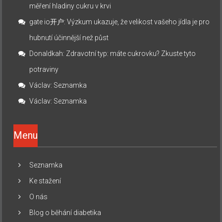
měření hladiny cukru v krvi
gate io开户
:
Výzkum ukazuje, že velikost vašeho jídla je pro
hubnutí účinnější než půst
Donaldkah
:
Zdravotní typ: máte cukrovku? Zkuste tyto
potraviny
Václav
:
Seznamka
Václav
:
Seznamka
Menu
Seznamka
Ke stažení
O nás
Blog o běhání diabetika