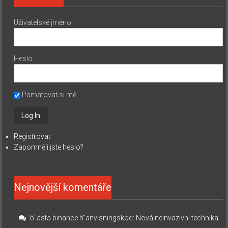
Uživatelské jméno
Heslo
Pamatovat si mě
Registrovat
Zapomněli jste heslo?
Nejnovější komentáře
b"asta binance h"anvisningskod
:
Nová neinvazivní technika