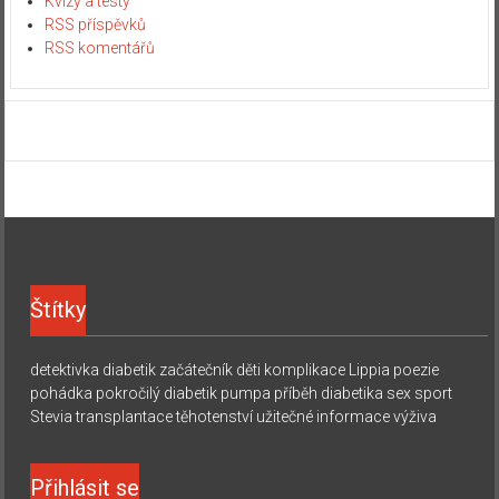
Kvízy a testy
RSS příspěvků
RSS komentářů
Štítky
detektivka
diabetik začátečník
děti
komplikace
Lippia
poezie
pohádka
pokročilý diabetik
pumpa
příběh diabetika
sex
sport
Stevia
transplantace
těhotenství
užitečné informace
výživa
Přihlásit se