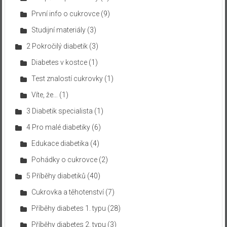
První info o cukrovce
(9)
Studijní materiály
(3)
2 Pokročilý diabetik
(3)
Diabetes v kostce
(1)
Test znalostí cukrovky
(1)
Víte, že…
(1)
3 Diabetik specialista
(1)
4 Pro malé diabetiky
(6)
Edukace diabetika
(4)
Pohádky o cukrovce
(2)
5 Příběhy diabetiků
(40)
Cukrovka a těhotenství
(7)
Příběhy diabetes 1. typu
(28)
Příběhy diabetes 2. typu
(3)