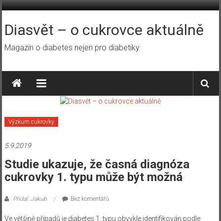
Přeskočit
na
obsah
Diasvět – o cukrovce aktuálně
Magazín o diabetes nejen pro diabetiky
Výzkum cukrovky
5.9.2019
Studie ukazuje, že časná diagnóza
cukrovky 1. typu může být možná
Přidal: Jakub
Bez komentářů
Ve většině případů je diabetes 1. typu obvykle identifikován podle