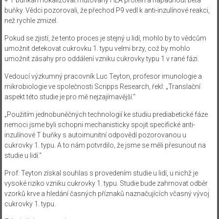
buňky. Vědci pozorovali, že přechod P9 vedl k anti-inzulínové reakci,
než rychle zmizel.
Pokud se zjistí, že tento proces je stejný u lidí, mohlo by to vědcům
umožnit detekovat cukrovku 1. typu velmi brzy, což by mohlo
umožnit zásahy pro oddálení vzniku cukrovky typu 1 v rané fázi.
Vedoucí výzkumný pracovník Luc Teyton, profesor imunologie a
mikrobiologie ve společnosti Scripps Research, řekl: „Translační
aspekt této studie je pro mě nejzajímavější.“
„Použitím jednobuněčných technologií ke studiu prediabetické fáze
nemoci jsme byli schopni mechanisticky spojit specifické anti-
inzulínové T buňky s autoimunitní odpovědí pozorovanou u
cukrovky 1. typu. A to nám potvrdilo, že jsme se měli přesunout na
studie u lidí.“
Prof. Teyton získal souhlas s provedením studie u lidí, u nichž je
vysoké riziko vzniku cukrovky 1. typu. Studie bude zahrnovat odběr
vzorků krve a hledání časných příznaků naznačujících včasný vývoj
cukrovky 1. typu.