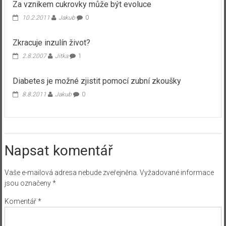
Za vznikem cukrovky může být evoluce
10.2.2011
Jakub
0
Zkracuje inzulín život?
2.8.2007
Jitka
1
Diabetes je možné zjistit pomocí zubní zkoušky
8.8.2011
Jakub
0
Napsat komentář
Vaše e-mailová adresa nebude zveřejněna.
Vyžadované informace
jsou označeny
*
Komentář
*