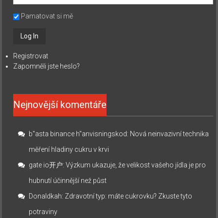
Pamatovat si mě
Registrovat
Zapomněli jste heslo?
Nejnovější komentáře
b"asta binance h"anvisningskod
:
Nová neinvazivní technika
měření hladiny cukru v krvi
gate io开户
:
Výzkum ukazuje, že velikost vašeho jídla je pro
hubnutí účinnější než půst
Donaldkah
:
Zdravotní typ: máte cukrovku? Zkuste tyto
potraviny