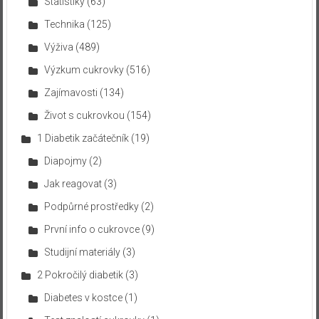
Statistiky
(63)
Technika
(125)
Výživa
(489)
Výzkum cukrovky
(516)
Zajímavosti
(134)
Život s cukrovkou
(154)
1 Diabetik začátečník
(19)
Diapojmy
(2)
Jak reagovat
(3)
Podpůrné prostředky
(2)
První info o cukrovce
(9)
Studijní materiály
(3)
2 Pokročilý diabetik
(3)
Diabetes v kostce
(1)