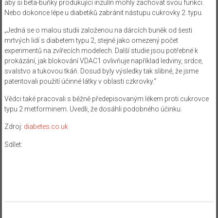
aby si beta-buňky produkující inzulín mohly zachovat svou funkci.
Nebo dokonce lépe u diabetiků zabránit nástupu cukrovky 2. typu.
„Jedná se o malou studii založenou na dárcích buněk od šesti
mrtvých lidí s diabetem typu 2, stejně jako omezený počet
experimentů na zvířecích modelech. Další studie jsou potřebné k
prokázání, jak blokování VDAC1 ovlivňuje například ledviny, srdce,
svalstvo a tukovou tkáň. Dosud byly výsledky tak slibné, že jsme
patentovali použití účinné látky v oblasti czkrovky.“
Vědci také pracovali s běžně předepisovaným lékem proti cukrovce
typu 2 metforminem. Uvedli, že dosáhli podobného účinku.
Zdroj:
diabetes.co.uk
Sdílet: