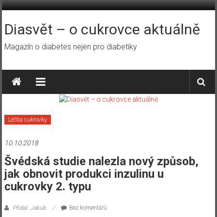
Přeskočit
na
obsah
Diasvět – o cukrovce aktuálně
Magazín o diabetes nejen pro diabetiky
Léčba cukrovky
10.10.2018
Švédská studie nalezla nový způsob,
jak obnovit produkci inzulinu u
cukrovky 2. typu
Přidal: Jakub
Bez komentářů