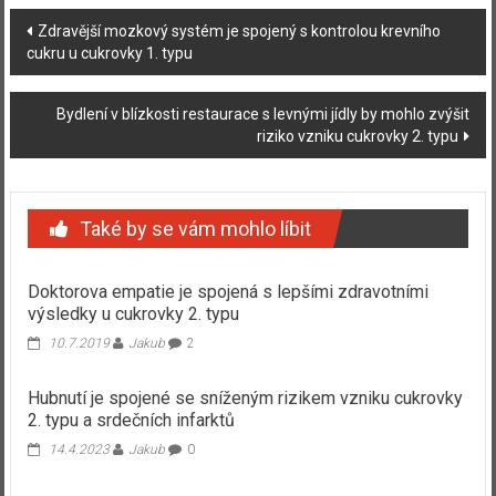
Navigace
Zdravější mozkový systém je spojený s kontrolou krevního
cukru u cukrovky 1. typu
příspěvku
Bydlení v blízkosti restaurace s levnými jídly by mohlo zvýšit
riziko vzniku cukrovky 2. typu
Také by se vám mohlo líbit
Doktorova empatie je spojená s lepšími zdravotními
výsledky u cukrovky 2. typu
10.7.2019
Jakub
2
Hubnutí je spojené se sníženým rizikem vzniku cukrovky
2. typu a srdečních infarktů
14.4.2023
Jakub
0