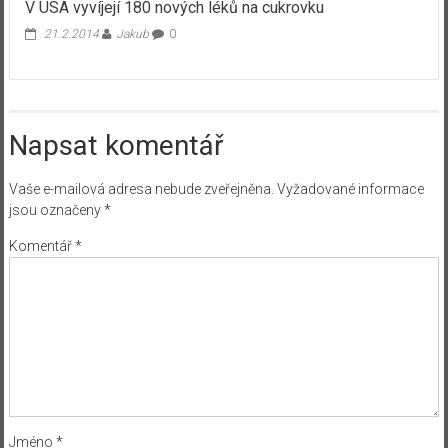
V USA vyvíjejí 180 nových léků na cukrovku
21.2.2014
Jakub
0
Napsat komentář
Vaše e-mailová adresa nebude zveřejněna.
Vyžadované informace
jsou označeny
*
Komentář
*
Jméno
*