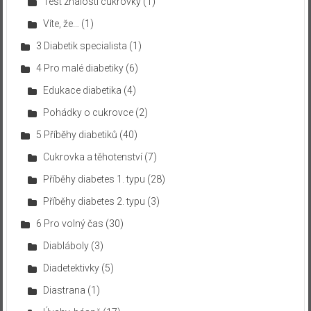
Test znalostí cukrovky
(1)
Víte, že…
(1)
3 Diabetik specialista
(1)
4 Pro malé diabetiky
(6)
Edukace diabetika
(4)
Pohádky o cukrovce
(2)
5 Příběhy diabetiků
(40)
Cukrovka a těhotenství
(7)
Příběhy diabetes 1. typu
(28)
Příběhy diabetes 2. typu
(3)
6 Pro volný čas
(30)
Diabláboly
(3)
Diadetektivky
(5)
Diastrana
(1)