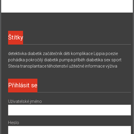
Štítky
detektivka
diabetik začátečník
děti
komplikace
Lippia
poezie
pohádka
pokročilý diabetik
pumpa
příběh diabetika
sex
sport
Stevia
transplantace
těhotenství
užitečné informace
výživa
Přihlásit se
Uživatelské jméno
Heslo