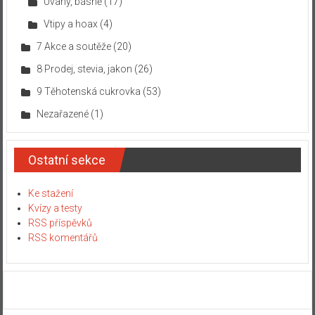
Úvahy, básně
(17)
Vtipy a hoax
(4)
7 Akce a soutěže
(20)
8 Prodej, stevia, jakon
(26)
9 Těhotenská cukrovka
(53)
Nezařazené
(1)
Ostatní sekce
Ke stažení
Kvízy a testy
RSS příspěvků
RSS komentářů