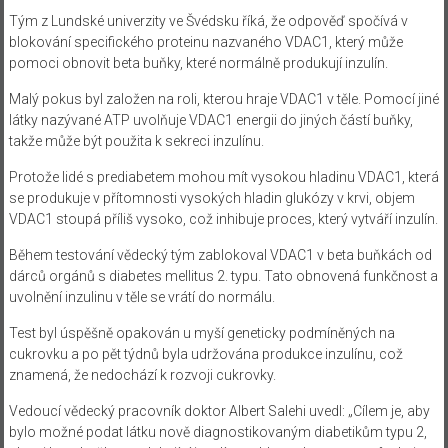
Tým z Lundské univerzity ve Švédsku říká, že odpověď spočívá v
blokování specifického proteinu nazvaného VDAC1, který může
pomoci obnovit beta buňky, které normálně produkují inzulín.
Malý pokus byl založen na roli, kterou hraje VDAC1 v těle. Pomocí jiné
látky nazývané ATP uvolňuje VDAC1 energii do jiných částí buňky,
takže může být použita k sekreci inzulínu.
Protože lidé s prediabetem mohou mít vysokou hladinu VDAC1, která
se produkuje v přítomnosti vysokých hladin glukózy v krvi, objem
VDAC1 stoupá příliš vysoko, což inhibuje proces, který vytváří inzulín.
Během testování vědecký tým zablokoval VDAC1 v beta buňkách od
dárců orgánů s diabetes mellitus 2. typu. Tato obnovená funkčnost a
uvolnění inzulinu v těle se vrátí do normálu.
Test byl úspěšně opakován u myší geneticky podmíněných na
cukrovku a po pět týdnů byla udržována produkce inzulínu, což
znamená, že nedochází k rozvoji cukrovky.
Vedoucí vědecký pracovník doktor Albert Salehi uvedl: „Cílem je, aby
bylo možné podat látku nově diagnostikovaným diabetikům typu 2,