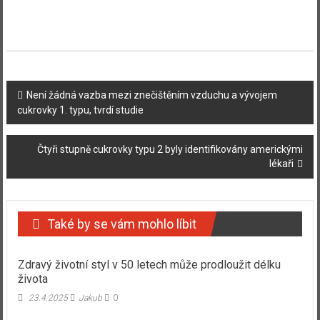
Navigace
Není žádná vazba mezi znečištěním vzduchu a vývojem
cukrovky 1. typu, tvrdí studie
příspěvku
Čtyři stupně cukrovky typu 2 byly identifikovány americkými
lékaři
Také by se vám mohlo líbit
Zdravý životní styl v 50 letech může prodloužit délku
života
23.4.2025
Jakub
0