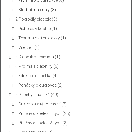
První info o cukrovce
(9)
Studijní materiály
(3)
2 Pokročilý diabetik
(3)
Diabetes v kostce
(1)
Test znalostí cukrovky
(1)
Víte, že…
(1)
3 Diabetik specialista
(1)
4 Pro malé diabetiky
(6)
Edukace diabetika
(4)
Pohádky o cukrovce
(2)
5 Příběhy diabetiků
(40)
Cukrovka a těhotenství
(7)
Příběhy diabetes 1. typu
(28)
Příběhy diabetes 2. typu
(3)