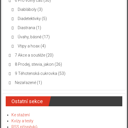
6 Pro volný čas
(30)
Diabláboly
(3)
Diadetektivky
(5)
Diastrana
(1)
Úvahy, básně
(17)
Vtipy a hoax
(4)
7 Akce a soutěže
(20)
8 Prodej, stevia, jakon
(26)
9 Těhotenská cukrovka
(53)
Nezařazené
(1)
Ostatní sekce
Ke stažení
Kvízy a testy
RSS příspěvků