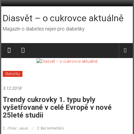
Přeskočit
na
obsah
Diasvět – o cukrovce aktuálně
Magazín o diabetes nejen pro diabetiky
Statistiky
3.12.2018
Trendy cukrovky 1. typu byly
vyšetřované v celé Evropě v nové
25leté studii
Přidal: Jakub
Bez komentářů