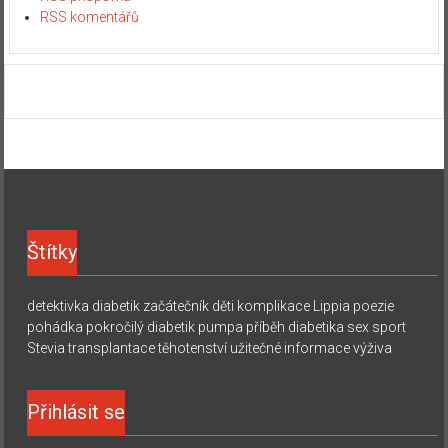
RSS komentářů
Štítky
detektivka
diabetik začátečník
děti
komplikace
Lippia
poezie
pohádka
pokročilý diabetik
pumpa
příběh diabetika
sex
sport
Stevia
transplantace
těhotenství
užitečné informace
výživa
Přihlásit se