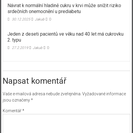
Návrat k normální hladině cukru v krvi může snížit riziko
srdečních onemocnění u prediabetu
30.12.2025
Jakub
0
Jeden z deseti pacientů ve věku nad 40 let má cukrovku
2. typu
27.2.2019
Jakub
0
Napsat komentář
Vaše e-mailová adresa nebude zveřejněna.
Vyžadované informace
jsou označeny
*
Komentář
*