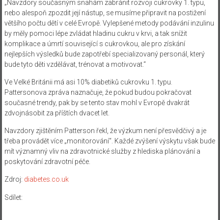
„Navzdory současným snahám zabránit rozvoji cukrovky 1. typu,
nebo alespoň zpozdit její nástup, se musíme připravit na postižení
většího počtu dětí v celé Evropě. Vylepšené metody podávání inzulinu
by měly pomoci lépe zvládat hladinu cukru v krvi, a tak snížit
komplikace a úmrtí související s cukrovkou, ale pro získání
nejlepších výsledků bude zapotřebí specializovaný personál, který
bude tyto děti vzdělávat, trénovat a motivovat.“
Ve Velké Británii má asi 10% diabetiků cukrovku 1. typu.
Pattersonova zpráva naznačuje, že pokud budou pokračovat
současné trendy, pak by se tento stav mohl v Evropě dvakrát
zdvojnásobit za příštích dvacet let.
Navzdory zjištěním Patterson řekl, že výzkum není přesvědčivý a je
třeba provádět více „monitorování“. Každé zvýšení výskytu však bude
mít významný vliv na zdravotnické služby z hlediska plánování a
poskytování zdravotní péče.
Zdroj:
diabetes.co.uk
Sdílet: