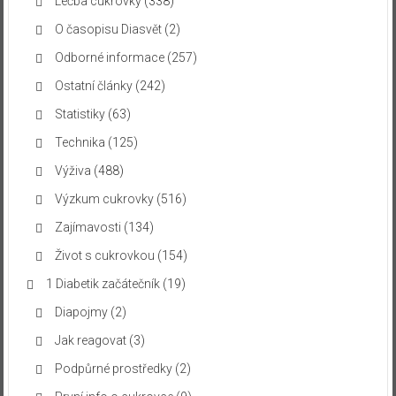
Léčba cukrovky
(338)
O časopisu Diasvět
(2)
Odborné informace
(257)
Ostatní články
(242)
Statistiky
(63)
Technika
(125)
Výživa
(488)
Výzkum cukrovky
(516)
Zajímavosti
(134)
Život s cukrovkou
(154)
1 Diabetik začátečník
(19)
Diapojmy
(2)
Jak reagovat
(3)
Podpůrné prostředky
(2)