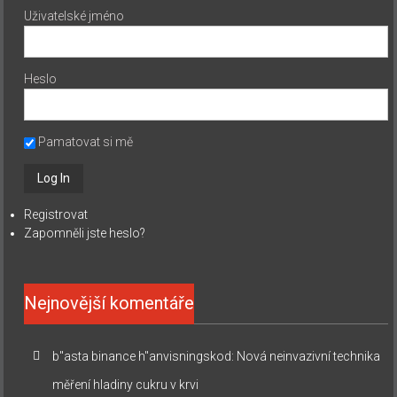
Uživatelské jméno
Heslo
Pamatovat si mě
Registrovat
Zapomněli jste heslo?
Nejnovější komentáře
b"asta binance h"anvisningskod
:
Nová neinvazivní technika
měření hladiny cukru v krvi