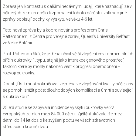
Zpráva je v kontrastu s dalšími nedávnými údaji, které naznačují, že v
některých zemích došlo k zpomalení tohoto nárůstu, zatímco jiné
zprávy popisují odchylky výskytu ve věku 4-6 let.
Tato nová zpráva byla koordinována profesorem Chris
Pattersonem, z Centra pro veřejné zdraví, Queen’s University Belfast
ve Velké Británii.
Prof. Patterson říká, že je třeba učinit větší zlepšení environmentálních
příčin cukrovky 1. typu, stejně jako interakce genového prostředí,
faktorů které by mohly nakonec vést k progresi onemocnění –
rozvoji cukrovky.
Dodal: „Úsilí musí pokračovat zejména ve zlepšování kvality péče, aby
se pomohl snížit počet dlouhodobých komplikací a úmrtí související
s cukrovkou.“
25letá studie se zabývala incidence výskytu cukrovky ve 22
evropských zemích mezi 84 000 dětmi. Zjištění ukázala, že mezi
dětmi do 14 let došlo ke zvýšení počtu ve všech zdravotních
střediscích kromě dvou.