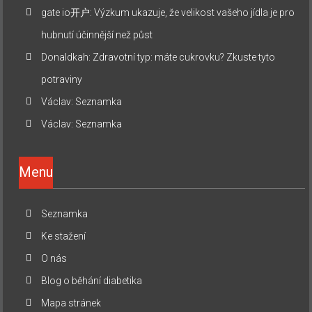
gate io开户
:
Výzkum ukazuje, že velikost vašeho jídla je pro
hubnutí účinnější než půst
Donaldkah
:
Zdravotní typ: máte cukrovku? Zkuste tyto
potraviny
Václav
:
Seznamka
Václav
:
Seznamka
Menu
Seznamka
Ke stažení
O nás
Blog o běhání diabetika
Mapa stránek