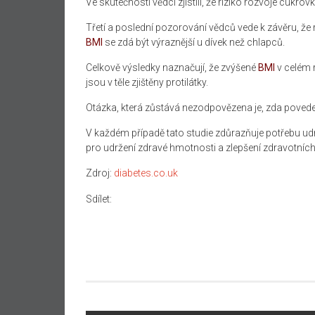
Ve skutečnosti vědci zjistili, že riziko rozvoje cukro
Třetí a poslední pozorování vědců vede k závěru, že
BMI
se zdá být výraznější u dívek než chlapců.
Celkově výsledky naznačují, že zvýšené
BMI
v celém r
jsou v těle zjištěny protilátky.
Otázka, která zůstává nezodpovězena je, zda povede
V každém případě tato studie zdůrazňuje potřebu udr
pro udržení zdravé hmotnosti a zlepšení zdravotních
Zdroj:
diabetes.co.uk
Sdílet: