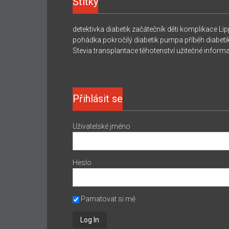
Štítky
detektivka
diabetik začátečník
děti
komplikace
Lip
pohádka
pokročilý diabetik
pumpa
příběh diabeti
Stevia
transplantace
těhotenství
užitečné inform
Přihlásit se
Uživatelské jméno
Heslo
Pamatovat si mě