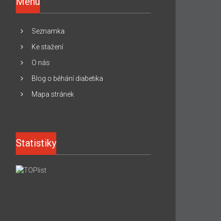
Menu
Seznamka
Ke stažení
O nás
Blog o běhání diabetika
Mapa stránek
Statistiky