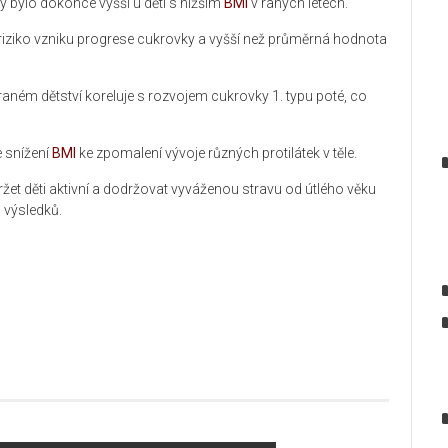
vky bylo dokonce vyšší u dětí s nižším
BMI
v raných létech.
 riziko vzniku progrese cukrovky a vyšší než průměrná hodnota
aném dětství koreluje s rozvojem cukrovky 1. typu poté, co
 snížení
BMI
ke zpomalení vývoje různých protilátek v těle.
žet děti aktivní a dodržovat vyváženou stravu od útlého věku
 výsledků.