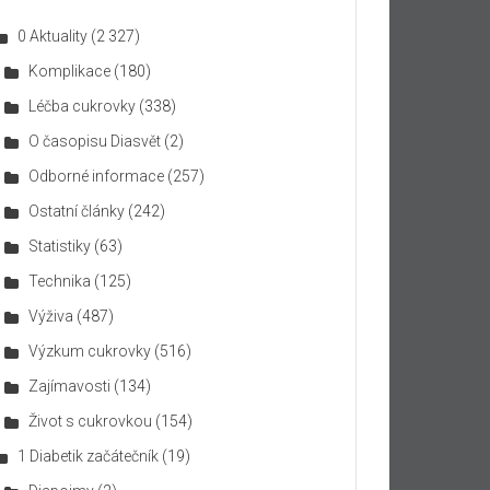
0 Aktuality
(2 327)
Komplikace
(180)
Léčba cukrovky
(338)
O časopisu Diasvět
(2)
Odborné informace
(257)
Ostatní články
(242)
Statistiky
(63)
Technika
(125)
Výživa
(487)
Výzkum cukrovky
(516)
Zajímavosti
(134)
Život s cukrovkou
(154)
1 Diabetik začátečník
(19)