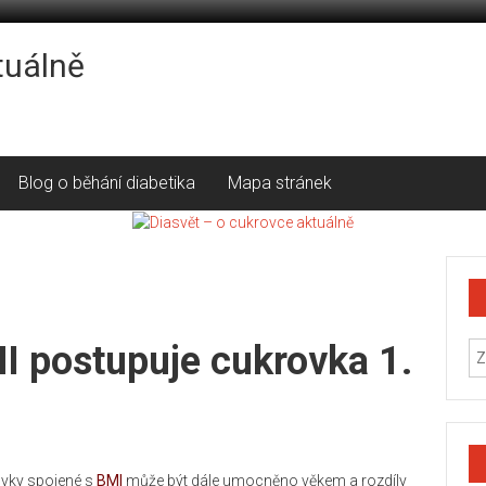
tuálně
Blog o běhání diabetika
Mapa stránek
I postupuje cukrovka 1.
krovky spojené s
BMI
může být dále umocněno věkem a rozdíly