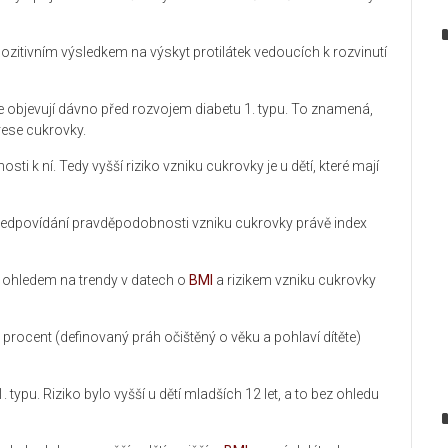
pozitivním výsledkem na výskyt protilátek vedoucích k rozvinutí
, se objevují dávno před rozvojem diabetu 1. typu. To znamená,
rese cukrovky.
ti k ní. Tedy vyšší riziko vzniku cukrovky je u dětí, které mají
ředpovídání pravděpodobnosti vzniku cukrovky právě index
 ohledem na trendy v datech o
BMI
a rizikem vzniku cukrovky
procent (definovaný práh očištěný o věku a pohlaví dítěte)
 typu. Riziko bylo vyšší u dětí mladších 12 let, a to bez ohledu