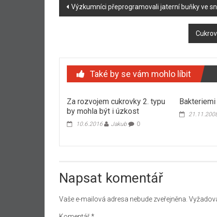
Navigace
Výzkumníci přeprogramovali jaterní buňky ve sn
příspěvku
Cukrovk
Také by se vám mohlo líbit
Za rozvojem cukrovky 2. typu
Bakteriemi 
by mohla být i úzkost
21.11.200
10.6.2016
Jakub
0
Napsat komentář
Vaše e-mailová adresa nebude zveřejněna.
Vyžadova
Komentář
*