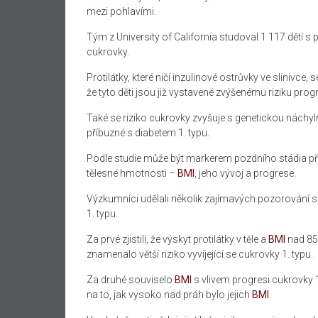
mezi pohlavími.
Tým z University of California studoval 1 117 dětí s 
cukrovky.
Protilátky, které ničí inzulinové ostrůvky ve slinivce
že tyto děti jsou již vystavené zvýšenému riziku prog
Také se riziko cukrovky zvyšuje s genetickou náchylnos
příbuzné s diabetem 1. typu.
Podle studie může být markerem pozdního stádia p
tělesné hmotnosti –
BMI
, jeho vývoj a progrese.
Výzkumníci udělali několik zajímavých pozorování s
1. typu.
Za prvé zjistili, že výskyt protilátky v těle a
BMI
nad 85 
znamenalo větší riziko vyvíjející se cukrovky 1. typu.
Za druhé souviselo
BMI
s vlivem progresi cukrovky 1.
na to, jak vysoko nad práh bylo jejich
BMI
.