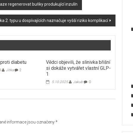
aze regenerovat buňky produkující inzulín
a 2. typu u dospívajících naznačuje vyšší riziko komplikací
proti diabetu
Vědci objevili, že slinivka břišní
si dokáže vytvářet vlastní GLP-
8
Jitka
2
1
5.10.2025
Jakub
0
né informace jsou označeny
*