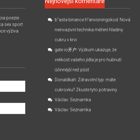
Nejnovější komentáře
pia
poezie
b"asta binance h"anvisningskod
:
Nová
ka
sex
sport
neinvazivní technika měření hladiny
ace
výživa
cukru v krvi
gate io开户
:
Výzkum ukazuje, že
velikost vašeho jídla je pro hubnutí
účinnější než půst
Donaldkah
:
Zdravotní typ: máte
cukrovku? Zkuste tyto potraviny
Václav
:
Seznamka
Václav
:
Seznamka