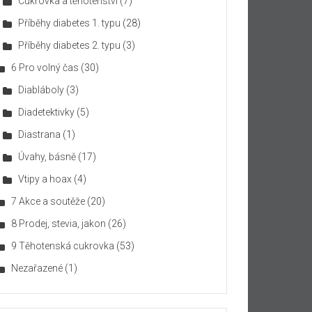
Cukrovka a těhotenství
(7)
Příběhy diabetes 1. typu
(28)
Příběhy diabetes 2. typu
(3)
6 Pro volný čas
(30)
Diabláboly
(3)
Diadetektivky
(5)
Diastrana
(1)
Úvahy, básně
(17)
Vtipy a hoax
(4)
7 Akce a soutěže
(20)
8 Prodej, stevia, jakon
(26)
9 Těhotenská cukrovka
(53)
Nezařazené
(1)