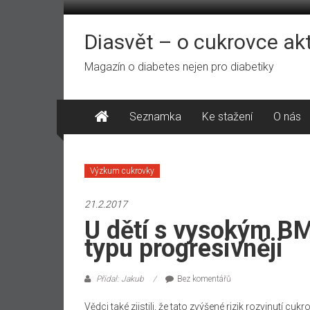
Přeskočit
na
obsah
Diasvět – o cukrovce ak
Magazín o diabetes nejen pro diabetiky
Seznamka
Ke stažení
O nás
Výzkum cukrovky
21.2.2017
U dětí s vysokým BM
typu progresivněji
Přidal: Jakub
Bez komentářů
Vědci také zjistili, že tato zvýšené rizik rozvinutí cu