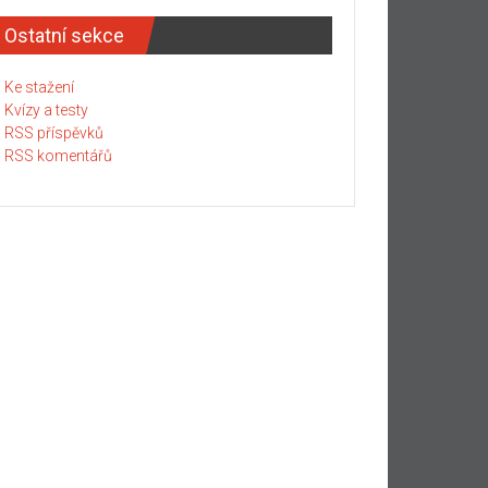
Ostatní sekce
Ke stažení
Kvízy a testy
RSS příspěvků
RSS komentářů