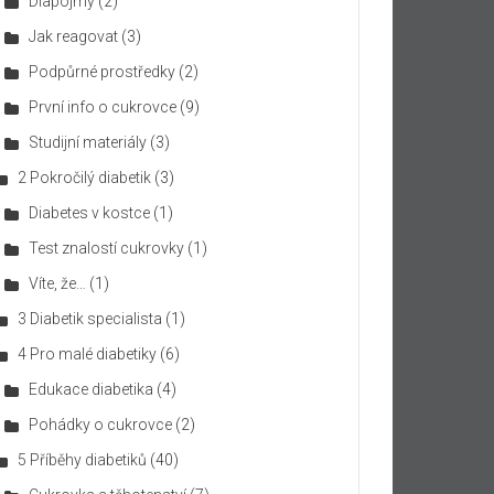
Diapojmy
(2)
Jak reagovat
(3)
Podpůrné prostředky
(2)
První info o cukrovce
(9)
Studijní materiály
(3)
2 Pokročilý diabetik
(3)
Diabetes v kostce
(1)
Test znalostí cukrovky
(1)
Víte, že…
(1)
3 Diabetik specialista
(1)
4 Pro malé diabetiky
(6)
Edukace diabetika
(4)
Pohádky o cukrovce
(2)
5 Příběhy diabetiků
(40)