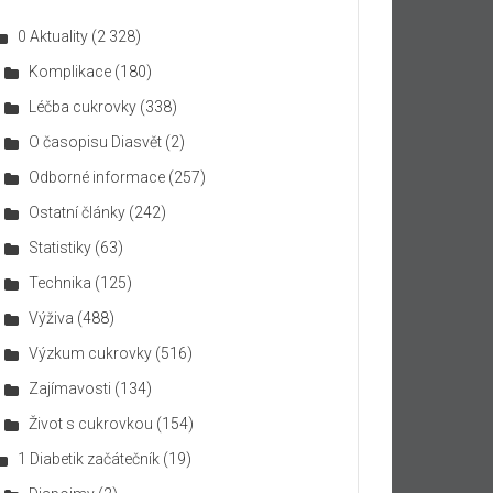
0 Aktuality
(2 328)
Komplikace
(180)
Léčba cukrovky
(338)
O časopisu Diasvět
(2)
Odborné informace
(257)
Ostatní články
(242)
Statistiky
(63)
Technika
(125)
Výživa
(488)
Výzkum cukrovky
(516)
Zajímavosti
(134)
Život s cukrovkou
(154)
1 Diabetik začátečník
(19)