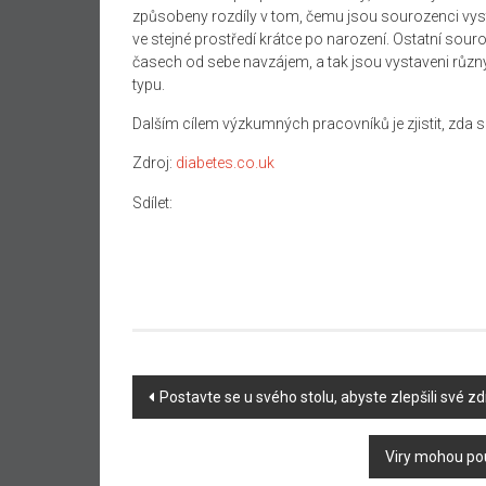
způsobeny rozdíly v tom, čemu jsou sourozenci vystav
ve stejné prostředí krátce po narození. Ostatní souro
časech od sebe navzájem, a tak jsou vystaveni různ
typu.
Dalším cílem výzkumných pracovníků je zjistit, zda se
Zdroj:
diabetes.co.uk
Sdílet:
Navigace
Postavte se u svého stolu, abyste zlepšili své zdr
příspěvku
Viry mohou pou