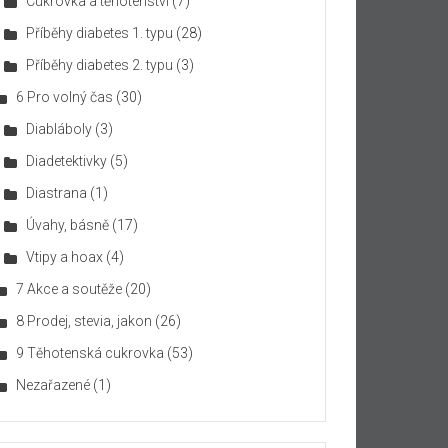
Cukrovka a těhotenství
(7)
Příběhy diabetes 1. typu
(28)
Příběhy diabetes 2. typu
(3)
6 Pro volný čas
(30)
Diabláboly
(3)
Diadetektivky
(5)
Diastrana
(1)
Úvahy, básně
(17)
Vtipy a hoax
(4)
7 Akce a soutěže
(20)
8 Prodej, stevia, jakon
(26)
9 Těhotenská cukrovka
(53)
Nezařazené
(1)