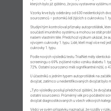
kterých bylo již zjištěno, že jsou vystavena vyššímu ri
Vzorky krve byly odebrány od 630 neidentických dvoj
sourozenců – potomků lidí žijících s cukrovkou 1. t
Studijní tým kontroloval příznaky autoprotilátek, kte
součástí imunitního systému a mohou se stát problem
našem vlastním těle. Předchozí výzkum ukázal, že au
vývojem cukrovky 1. typu. Lidé, kteří mají více než je
cukrovky 1. typu.
Podle nových výsledků testu TrialNet měly identick
screeningu o 69% zvýšené riziko vzniku diabetu 1. ty
72%. Ostatní sourozenci měli signifikantně nižší, o 47
U účastníků s jedním typem autoprotilátek na začátk
dvojčat, zatímco u neidentifikovaných dvojčat bylo
„Tyto výsledky posilují předchozí zjištění, že dvojčat
ostatní sourozenci. Průměrný věk pro počáteční scre
dvojčat diagnostikovaných u všech věkových kategorií
Vědci ve svém příspěvku naznačují, že rozdíly v ri