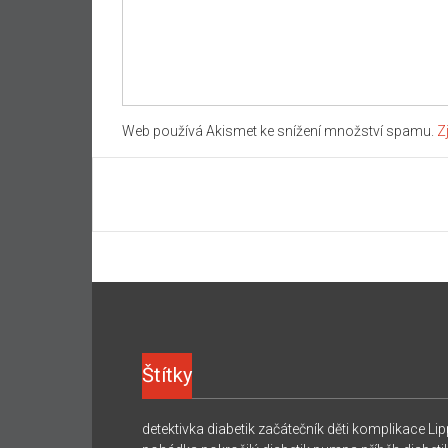
Web používá Akismet ke snížení množství spamu.
Z
Štítky
detektivka
diabetik začátečník
děti
komplikace
Lip