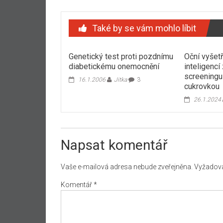
Také by se vám mohlo líbit
Genetický test proti pozdnímu
Oční vyšet
diabetickému onemocnění
inteligencí
screeningu 
16.1.2006
Jitka
3
cukrovkou
26.1.2024
Napsat komentář
Vaše e-mailová adresa nebude zveřejněna.
Vyžadova
Komentář
*