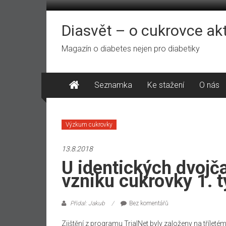
Přeskočit
na
obsah
Diasvět – o cukrovce ak
Magazín o diabetes nejen pro diabetiky
Seznamka
Ke stažení
O nás
Výzkum cukrovky
13.8.2018
U identických dvojča
vzniku cukrovky 1. 
Přidal: Jakub
Bez komentářů
Zjištění z programu TrialNet byly založeny na tříletém