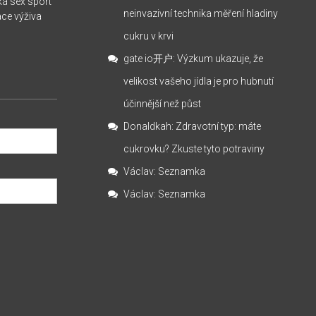
ka
sex
sport
neinvazivní technika měření hladiny
ace
výživa
cukru v krvi
gate io开户
:
Výzkum ukazuje, že
velikost vašeho jídla je pro hubnutí
účinnější než půst
Donaldkah
:
Zdravotní typ: máte
cukrovku? Zkuste tyto potraviny
Václav
:
Seznamka
Václav
:
Seznamka