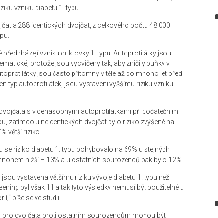
ziku vzniku diabetu 1. typu.
čat a 288 identických dvojčat, z celkového počtu 48 000
ypu.
ré předcházejí vzniku cukrovky 1. typu. Autoprotilátky jsou
atické, protože jsou vycvičeny tak, aby zničily buňky v
toprotilátky jsou často přítomny v těle až po mnoho let před
den typ autoprotilátek, jsou vystaveni vyššímu riziku vzniku
á dvojčata s vícenásobnými autoprotilátkami při počátečním
pu, zatímco u neidentických dvojčat bylo riziko zvýšené na
% větší riziko.
u se riziko diabetu 1. typu pohybovalo na 69% u stejných
 mnohem nižší – 13% a u ostatních sourozenců pak bylo 12%.
a jsou vystavena většímu riziku vývoje diabetu 1. typu než
ening byl však 11 a tak tyto výsledky nemusí být použitelné u
,“ píše se ve studii.
ziku pro dvojčata proti ostatním sourozencům mohou být