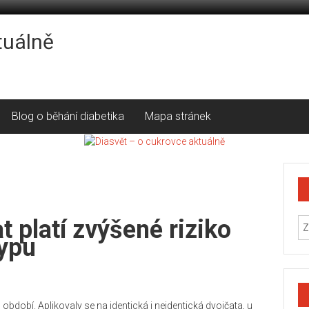
tuálně
Blog o běhání diabetika
Mapa stránek
t platí zvýšené riziko
typu
 období. Aplikovaly se na identická i neidentická dvojčata, u