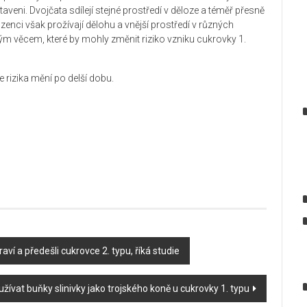
eni. Dvojčata sdílejí stejné prostředí v děloze a téměř přesně
zenci však prožívají dělohu a vnější prostředí v různých
ým věcem, které by mohly změnit riziko vzniku cukrovky 1.
 rizika mění po delší dobu.
aví a předešli cukrovce 2. typu, říká studie
žívat buňky slinivky jako trojského koně u cukrovky 1. typu