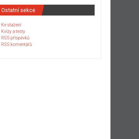
Ostatní sekce
Ke stažení
Kvízy a testy
RSS příspěvků
RSS komentářů