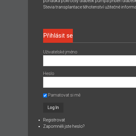
pohádka
pokročilý diabetik
pumpa
příběh diabeti
Stevia
transplantace
těhotenství
užitečné inform
Přihlásit se
Uživatelské jméno
Heslo
Pamatovat si mě
Registrovat
Zapomněli jste heslo?