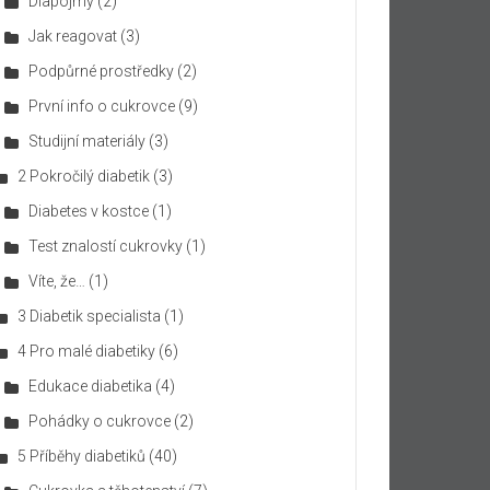
Diapojmy
(2)
Jak reagovat
(3)
Podpůrné prostředky
(2)
První info o cukrovce
(9)
Studijní materiály
(3)
2 Pokročilý diabetik
(3)
Diabetes v kostce
(1)
Test znalostí cukrovky
(1)
Víte, že…
(1)
3 Diabetik specialista
(1)
4 Pro malé diabetiky
(6)
Edukace diabetika
(4)
Pohádky o cukrovce
(2)
5 Příběhy diabetiků
(40)