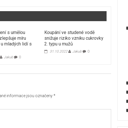
ření s umělou
Koupání ve studené vodě
 zlepšuje míru
snižuje riziko vzniku cukrovky
u mladých lidí s
2. typu u mužů
31.10.2022
Jakub
0
Jakub
0
né informace jsou označeny
*