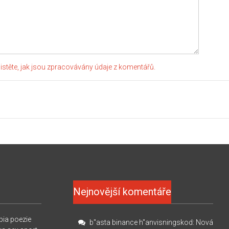
jistěte, jak jsou zpracovávány údaje z komentářů.
Nejnovější komentáře
pia
poezie
b"asta binance h"anvisningskod
:
Nová