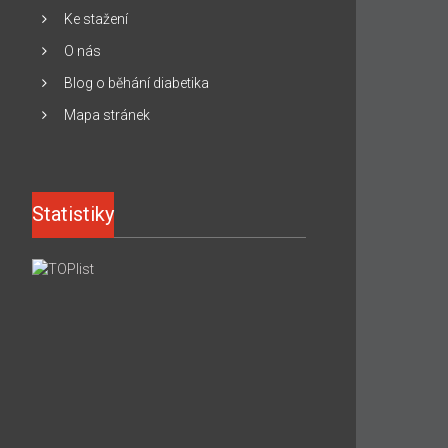
Ke stažení
O nás
Blog o běhání diabetika
Mapa stránek
Statistiky