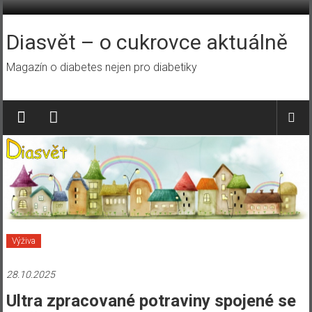
Přeskočit
na
obsah
Diasvět – o cukrovce aktuálně
Magazín o diabetes nejen pro diabetiky
Výživa
28.10.2025
Ultra zpracované potraviny spojené se