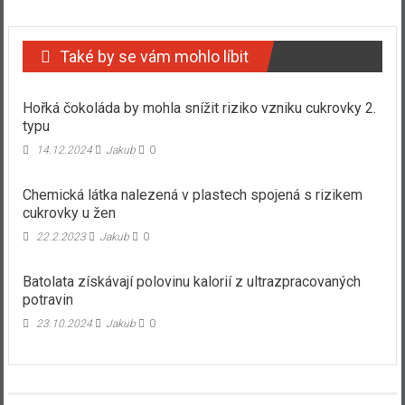
Také by se vám mohlo líbit
Hořká čokoláda by mohla snížit riziko vzniku cukrovky 2.
typu
14.12.2024
Jakub
0
Chemická látka nalezená v plastech spojená s rizikem
cukrovky u žen
22.2.2023
Jakub
0
Batolata získávají polovinu kalorií z ultrazpracovaných
potravin
23.10.2024
Jakub
0