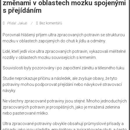
změnami v oblastech mozku spojenými
s přejídáním
Přidal: Jakub
Bez komentářů
Porovnali hlášený příjem ultra zpracovaných potravin se strukturou
mozku v oblastech zapojených do chuti k jídlu a odměny.
Lidé, kteří jedli více ultra zpracovaných potravin, vykazovali měřitelné
rozdíly v oblastech mozku souvisejících s krmením.
Souvislosti byly pozorovány i po započtení zánětu a tělesného tuku.
Studie neprokazuje příčinu a následek, ale zvyšuje obavy, že tyto
potraviny mohou podporovat přejídání nebo návykové stravovací
návyky.
Ne všechny zpracované potraviny jsou stejné. Mnoho jednoduchých
zpracovaných potravin je prospěšných, jako je mražená zelenina
nebo pasterované mléko.
Ultra zpracované potraviny obvykle obsahují průmyslové přísady a
přísady, jako jsou sladidla, emulgátory a zvýrazňovače chuti, a často