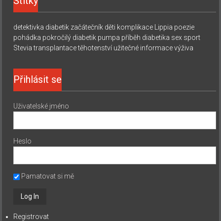
Štítky
detektivka
diabetik začátečník
děti
komplikace
Lippia
poezie
pohádka
pokročilý diabetik
pumpa
příběh diabetika
sex
sport
Stevia
transplantace
těhotenství
užitečné informace
výživa
Přihlásit se
Uživatelské jméno
Heslo
Pamatovat si mě
Registrovat