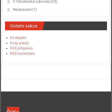
9 Těhotenská cukrovka
(53)
Nezařazené
(1)
Ostatní sekce
Ke stažení
Kvízy a testy
RSS příspěvků
RSS komentářů