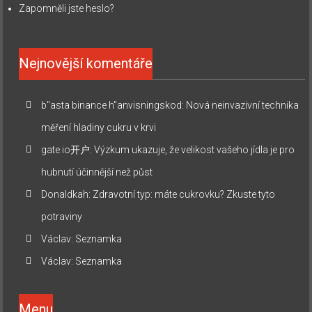
Zapomněli jste heslo?
Nejnovější komentáře
b"asta binance h"anvisningskod
:
Nová neinvazivní technika
měření hladiny cukru v krvi
gate io开户
:
Výzkum ukazuje, že velikost vašeho jídla je pro
hubnutí účinnější než půst
Donaldkah
:
Zdravotní typ: máte cukrovku? Zkuste tyto
potraviny
Václav
:
Seznamka
Václav
:
Seznamka
Menu