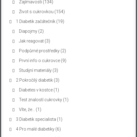
Zajímavosti
(134)
Život s cukrovkou
(154)
1 Diabetik začátečník
(19)
Diapojmy
(2)
Jak reagovat
(3)
Podpůrné prostředky
(2)
První info o cukrovce
(9)
Studijní materiály
(3)
2 Pokročilý diabetik
(3)
Diabetes v kostce
(1)
Test znalostí cukrovky
(1)
Víte, že…
(1)
3 Diabetik specialista
(1)
4 Pro malé diabetiky
(6)