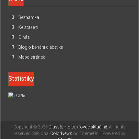
Seznamka
Ke stažení
O nás
Blog o běhání diabetika
Mapa stránek
Statistiky
Copyright © 2026
Diasvět – o cukrovce aktuálně
. All rights
reserved. Šablona:
ColorNews
od ThemeGrill. Powered by