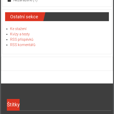
Ostatní sekce
Ke stažení
Kvízy a testy
RSS příspěvků
RSS komentářů
Štítky