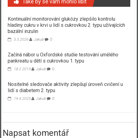
Také by se vám mohlo líbit
Kontinuální monitorování glukózy zlepšilo kontrolu
hladiny cukru v krvi u lidí s cukrovkou 2. typu užívajících
bazální inzulin
5.5.2026
Jakub
0
Začíná nábor u Oxfordské studie testování umělého
pankreatu u dětí s cukrovkou 1. typu
18.2.2019
Jakub
0
Nositelné sledovače aktivity zlepšují úroveň cvičení u
lidí s diabetem 2. typu
19.4.2025
Jakub
0
Napsat komentář