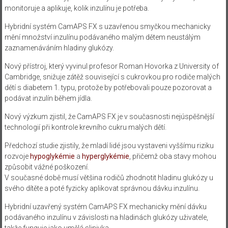
monitoruje a aplikuje, kolik inzulínu je potřeba.
Hybridní systém CamAPS FX s uzavřenou smyčkou mechanicky
mění množství inzulínu podávaného malým dětem neustálým
zaznamenáváním hladiny glukózy.
Nový přístroj, který vyvinul profesor Roman Hovorka z University of
Cambridge, snižuje zátěž související s cukrovkou pro rodiče malých
dětí s diabetem 1. typu, protože by potřebovali pouze pozorovat a
podávat inzulín během jídla.
Nový výzkum zjistil, že CamAPS FX je v současnosti nejúspěšnější
technologií při kontrole krevního cukru malých dětí.
Předchozí studie zjistily, že mladí lidé jsou vystaveni vyššímu riziku
rozvoje
hypoglykémie
a
hyperglykémie
, přičemž oba stavy mohou
způsobit vážné poškození.
V současné době musí většina rodičů zhodnotit hladinu glukózy u
svého dítěte a poté fyzicky aplikovat správnou dávku inzulínu.
Hybridní uzavřený systém CamAPS FX mechanicky mění dávku
podávaného inzulínu v závislosti na hladinách glukózy uživatele,
takže funguje jako umělá slinivka.