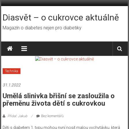
Přeskočit
na
obsah
Diasvět – o cukrovce aktuálně
Magazín o diabetes nejen pro diabetiky
Technika
31.1.2022
Umělá slinivka břišní se zasloužila o
přeměnu života dětí s cukrovkou
Přidal: Jakub
Bez komentářů
Děti s diabetem 1. typu mohou nyní nosit malou vychytávku, která