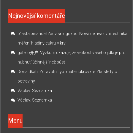
Nejnovější komentáře
b"asta binance h"anvisningskod
:
Nová neinvazivní technika
měření hladiny cukru v krvi
gate io开户
:
Výzkum ukazuje, že velikost vašeho jídla je pro
hubnutí účinnější než půst
Donaldkah
:
Zdravotní typ: máte cukrovku? Zkuste tyto
potraviny
Václav
:
Seznamka
Václav
:
Seznamka
Menu