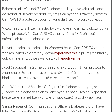
Během studie více než 70 dětí s diabetem 1. typu ve věku od jednoho
do sedmi let užívalo po dobu čtyř měsíců hybridní uzavřený systém
CamAPS FX a poté po dobu 16 týdnů další technologickou léčbu.
Výzkumníci zjistili, že malé děti byly v cílovém rozmezí glukózy po 72
% dne při používání CamAPS FX ve srovnání s 63 % při použití
stávajících forem technologie.
Hlavní autorka doktorka Julia Wareová řekla: „CamAPS FX vedl ke
zlepšení několika opatření, včetně
hyperglykémie
a průměrné hladiny
cukru v krvi, aniž by se zvýšilo riziko
hypoglykemie
.
„Rodiče popsali naši umělou slinivku jako ‚život měnící‘, protože to
znamenalo, že se mohli uvolnit a strávit méně času obavami o
hladinu cukru v krvi svého dítěte, zejména v noci.“
Sam Wright, rodič šestileté Sofie, která má diabetes 1. typu, řekl:
„Poprvé od diagnózy se cítím, jako bych se mohl uvolnit. Nepoznali
byste, že je jiná než kterýkoli z jejích spolužáků, a to díky aplikaci.“
Senior Research Communications Officer z Diabetes UK, Dr. Faye
Riley, řekl: „Tato důležitá studie ukazuje, že umělá slinivka by mohla