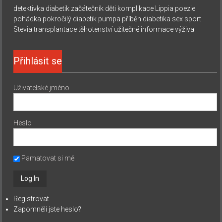
detektivka
diabetik začátečník
děti
komplikace
Lippia
poezie
pohádka
pokročilý diabetik
pumpa
příběh diabetika
sex
sport
Stevia
transplantace
těhotenství
užitečné informace
výživa
Přihlásit se
Uživatelské jméno
Heslo
Pamatovat si mě
Registrovat
Zapomněli jste heslo?