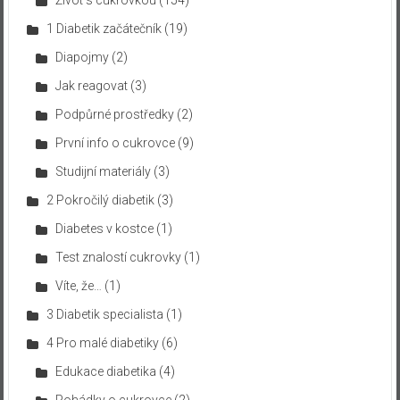
1 Diabetik začátečník
(19)
Diapojmy
(2)
Jak reagovat
(3)
Podpůrné prostředky
(2)
První info o cukrovce
(9)
Studijní materiály
(3)
2 Pokročilý diabetik
(3)
Diabetes v kostce
(1)
Test znalostí cukrovky
(1)
Víte, že…
(1)
3 Diabetik specialista
(1)
4 Pro malé diabetiky
(6)
Edukace diabetika
(4)
Pohádky o cukrovce
(2)