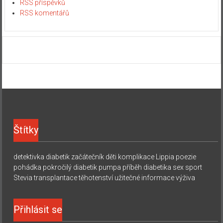
RSS příspěvků
RSS komentářů
Štítky
detektivka
diabetik začátečník
děti
komplikace
Lippia
poezie
pohádka
pokročilý diabetik
pumpa
příběh diabetika
sex
sport
Stevia
transplantace
těhotenství
užitečné informace
výživa
Přihlásit se