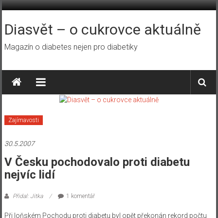
Přeskočit
na
obsah
Diasvět – o cukrovce aktuálně
Magazín o diabetes nejen pro diabetiky
Zajímavosti
30.5.2007
V Česku pochodovalo proti diabetu
nejvíc lidí
Přidal: Jitka
1 komentář
Při loňském Pochodu proti diabetu byl opět překonán rekord počtu