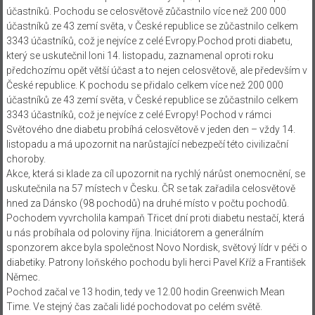
účastníků. Pochodu se celosvětově zůčastnilo více než 200 000
účastníků ze 43 zemí světa, v České republice se zůčastnilo celkem
3343 účastníků, což je nejvíce z celé Evropy.
Pochod proti diabetu,
který se uskutečnil loni 14. listopadu, zaznamenal oproti roku
předchozímu opět větší účast a to nejen celosvětově, ale především v
České republice. K pochodu se přidalo celkem více než 200 000
účastníků ze 43 zemí světa, v České republice se zůčastnilo celkem
3343 účastníků, což je nejvíce z celé Evropy! Pochod v rámci
Světového dne diabetu probíhá celosvětově v jeden den – vždy 14.
listopadu a má upozornit na narůstající nebezpečí této civilizační
choroby.
Akce, která si klade za cíl upozornit na rychlý nárůst onemocnění, se
uskutečnila na 57 místech v Česku. ČR se tak zařadila celosvětově
hned za Dánsko (98 pochodů) na druhé místo v počtu pochodů.
Pochodem vyvrcholila kampaň Třicet dní proti diabetu nestačí, která
u nás probíhala od poloviny října. Iniciátorem a generálním
sponzorem akce byla společnost Novo Nordisk, světový lídr v péči o
diabetiky. Patrony loňského pochodu byli herci Pavel Kříž a František
Němec.
Pochod začal ve 13 hodin, tedy ve 12.00 hodin Greenwich Mean
Time. Ve stejný čas začali lidé pochodovat po celém světě.