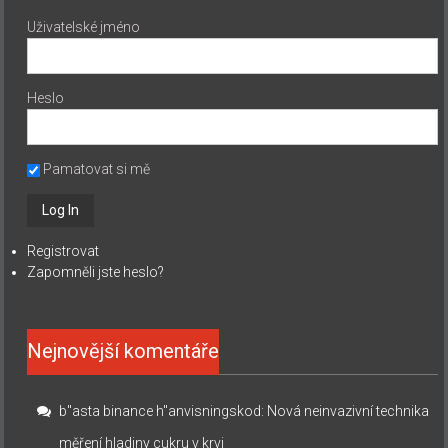
Uživatelské jméno
Heslo
Pamatovat si mě
Registrovat
Zapomněli jste heslo?
Nejnovější komentáře
b"asta binance h"anvisningskod
:
Nová neinvazivní technika
měření hladiny cukru v krvi