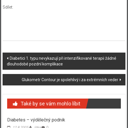
Sdílet:
Navigace
Diabetici 1. typu nevykazují při intenzifikované terapii žádné
dlouhodobé pozdní komplikace
příspěvku
Glukometr Contour je spolehlivý i za extrémních veder
Také by se vám mohlo líbit
Diabetes – výdělečný podnik
12.8.2005
Jitka
0