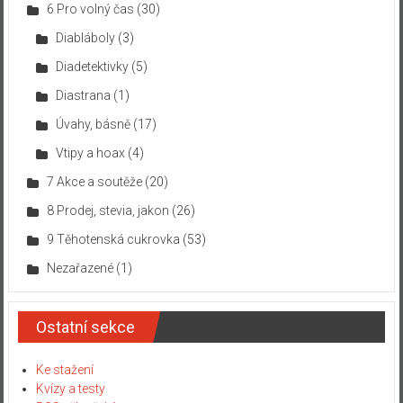
6 Pro volný čas
(30)
Diabláboly
(3)
Diadetektivky
(5)
Diastrana
(1)
Úvahy, básně
(17)
Vtipy a hoax
(4)
7 Akce a soutěže
(20)
8 Prodej, stevia, jakon
(26)
9 Těhotenská cukrovka
(53)
Nezařazené
(1)
Ostatní sekce
Ke stažení
Kvízy a testy