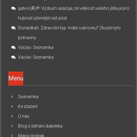
gate io开户
:
Výzkum ukazuje, že velikost vašeho jídla je pro
hubnutí účinnější než půst
Donaldkah
:
Zdravotní typ: máte cukrovku? Zkuste tyto
potraviny
Václav
:
Seznamka
Václav
:
Seznamka
Menu
Seznamka
Ke stažení
O nás
Blog o běhání diabetika
Mapa stránek