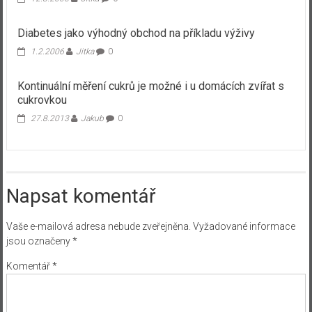
Diabetes jako výhodný obchod na příkladu výživy
1.2.2006
Jitka
0
Kontinuální měření cukrů je možné i u domácích zvířat s
cukrovkou
27.8.2013
Jakub
0
Napsat komentář
Vaše e-mailová adresa nebude zveřejněna.
Vyžadované informace
jsou označeny
*
Komentář
*