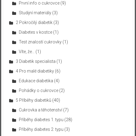
První info o cukrovce
(9)
Studijní materiály
(3)
2 Pokročilý diabetik
(3)
Diabetes v kostce
(1)
Test znalostí cukrovky
(1)
Víte, že…
(1)
3 Diabetik specialista
(1)
4 Pro malé diabetiky
(6)
Edukace diabetika
(4)
Pohádky o cukrovce
(2)
5 Příběhy diabetiků
(40)
Cukrovka a těhotenství
(7)
Příběhy diabetes 1. typu
(28)
Příběhy diabetes 2. typu
(3)