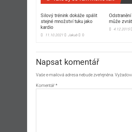
Silový trénink dokáže spálit
Odstranění 
stejné množství tuku jako
může zvráti
kardio
4.12.2015
11.10.2021
Jakub
0
Napsat komentář
Vaše e-mailová adresa nebude zveřejněna.
Vyžadova
Komentář
*