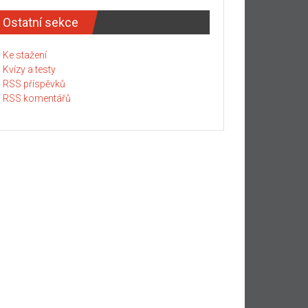
Ostatní sekce
Ke stažení
Kvízy a testy
RSS příspěvků
RSS komentářů