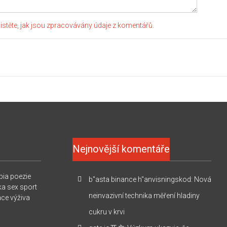
jistěte, jak jsou zpracovávány údaje z komentářů.
Nejnovější komentáře
pia
poezie
b"asta binance h"anvisningskod
:
Nová
ka
sex
sport
neinvazivní technika měření hladiny
ace
výživa
cukru v krvi