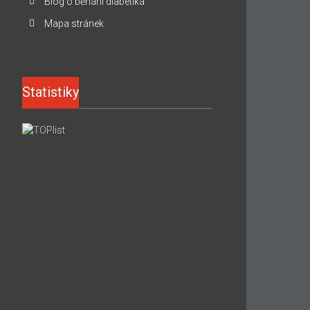
Blog o běhání diabetika
Mapa stránek
Statistiky