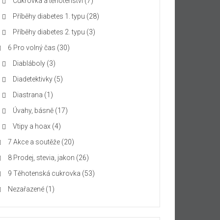
Cukrovka a těhotenství
(7)
Příběhy diabetes 1. typu
(28)
Příběhy diabetes 2. typu
(3)
6 Pro volný čas
(30)
Diabláboly
(3)
Diadetektivky
(5)
Diastrana
(1)
Úvahy, básně
(17)
Vtipy a hoax
(4)
7 Akce a soutěže
(20)
8 Prodej, stevia, jakon
(26)
9 Těhotenská cukrovka
(53)
Nezařazené
(1)