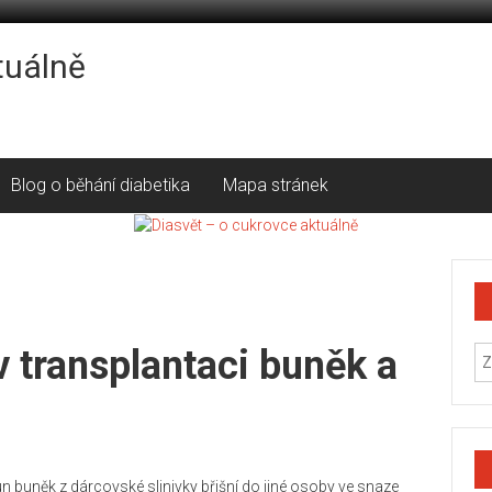
tuálně
Blog o běhání diabetika
Mapa stránek
v transplantaci buněk a
 buněk z dárcovské slinivky břišní do jiné osoby ve snaze