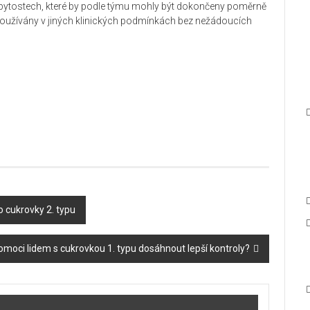
ch bytostech, které by podle týmu mohly být dokončeny poměrně
iž používány v jiných klinických podmínkách bez nežádoucích
 cukrovky 2. typu
omoci lidem s cukrovkou 1. typu dosáhnout lepší kontroly?