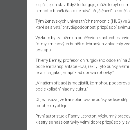
zlepšit jejich stav. Když to funguje, může to být ne
a mnoho buněk často selhává při „štěpení“ a končí s
Tým Ženevských univerzitních nemocnic (HUG) ve Švýc
které se s větší pravděpodobností přizpůsobí svém
Výzkum byl založen na buněčných klastrech zvaných 
formy kmenových buněk odebraných z placenty zvané
postupu.
Thierry Berney, profesor chirurgického oddělení na 
oddělení transplantace HUG, řekl: „Tyto buňky, velm
terapiích, jako je například oprava rohovky.“
„V našem případě jsme zjistili, že mohou podporov
podle kolísání hladiny cukru.“
Objev ukázal, že transplantované buňky se lépe štěp
mnohem rychleji.
První autor studie Fanny Lebreton, výzkumný pracovn
klastry se naše ostrůvky velmi dobře přizpůsobily s