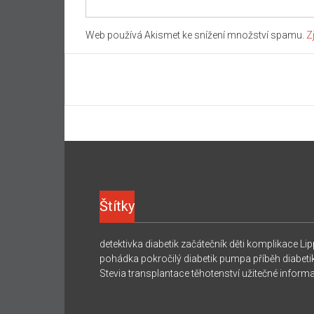
Web používá Akismet ke snížení množství spamu.
Z
Štítky
detektivka
diabetik začátečník
děti
komplikace
Lip
pohádka
pokročilý diabetik
pumpa
příběh diabeti
Stevia
transplantace
těhotenství
užitečné inform