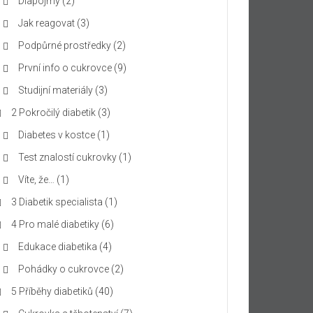
Diapojmy
(2)
Jak reagovat
(3)
Podpůrné prostředky
(2)
První info o cukrovce
(9)
Studijní materiály
(3)
2 Pokročilý diabetik
(3)
Diabetes v kostce
(1)
Test znalostí cukrovky
(1)
Víte, že…
(1)
3 Diabetik specialista
(1)
4 Pro malé diabetiky
(6)
Edukace diabetika
(4)
Pohádky o cukrovce
(2)
5 Příběhy diabetiků
(40)