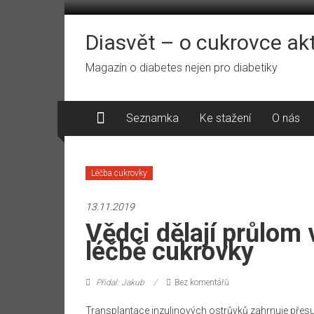
Přeskočit
na
obsah
Diasvět – o cukrovce ak
Magazín o diabetes nejen pro diabetiky
Seznamka
Ke stažení
O nás
Léčba cukrovky
13.11.2019
Vědci dělají průlom 
léčbě cukrovky
Přidal: Jakub
Bez komentářů
Transplantace inzulinových ostrůvků zahrnuje přesun