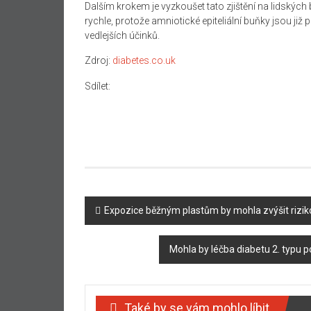
Dalším krokem je vyzkoušet tato zjištění na lidský
rychle, protože amniotické epiteliální buňky jsou j
vedlejších účinků.
Zdroj:
diabetes.co.uk
Sdílet:
Navigace
Expozice běžným plastům by mohla zvýšit riziko
příspěvku
Mohla by léčba diabetu 2. typu p
Také by se vám mohlo líbit