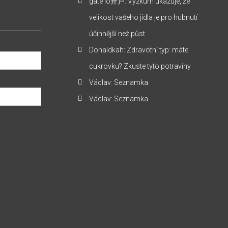
gate io开户
:
Výzkum ukazuje, že
velikost vašeho jídla je pro hubnutí
účinnější než půst
Donaldkah
:
Zdravotní typ: máte
cukrovku? Zkuste tyto potraviny
Václav
:
Seznamka
Václav
:
Seznamka