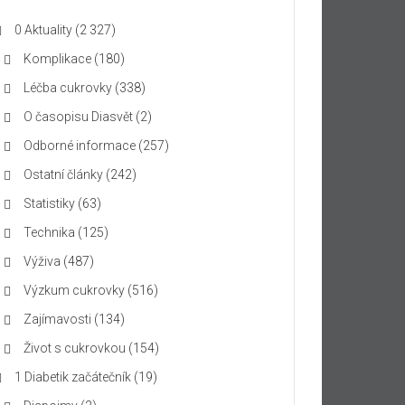
0 Aktuality
(2 327)
Komplikace
(180)
Léčba cukrovky
(338)
O časopisu Diasvět
(2)
Odborné informace
(257)
Ostatní články
(242)
Statistiky
(63)
Technika
(125)
Výživa
(487)
Výzkum cukrovky
(516)
Zajímavosti
(134)
Život s cukrovkou
(154)
1 Diabetik začátečník
(19)