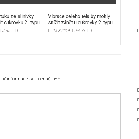
tuku ze slinivky
Vibrace celého těla by mohly
t cukrovku 2.. typu
snížit zánět u cukrovky 2. typu
Jakub
0
15.8.2019
Jakub
0
né informace jsou označeny
*