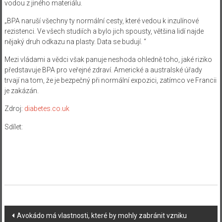
vodou z jiného materiálu.
„BPA naruší všechny ty normální cesty, které vedou k inzulínové
rezistenci. Ve všech studiích a bylo jich spousty, většina lidí najde
nějaký druh odkazu na plasty. Data se budují. “
Mezi vládami a vědci však panuje neshoda ohledně toho, jaké riziko
představuje BPA pro veřejné zdraví. Americké a australské úřady
trvají na tom, že je bezpečný při normální expozici, zatímco ve Francii
je zakázán.
Zdroj:
diabetes.co.uk
Sdílet:
Navigace
Avokádo má vlastnosti, které by mohly zabránit vzniku