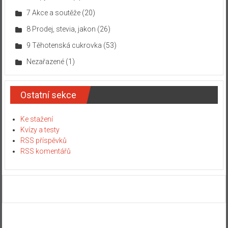
7 Akce a soutěže
(20)
8 Prodej, stevia, jakon
(26)
9 Těhotenská cukrovka
(53)
Nezařazené
(1)
Ostatní sekce
Ke stažení
Kvízy a testy
RSS příspěvků
RSS komentářů