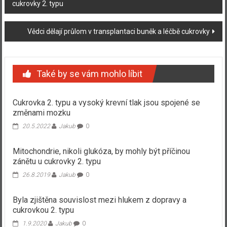
cukrovky 2. typu
příspěvku
Vědci dělají průlom v transplantaci buněk a léčbě cukrovky
Také by se vám mohlo líbit
Cukrovka 2. typu a vysoký krevní tlak jsou spojené se
změnami mozku
20.5.2022
Jakub
0
Mitochondrie, nikoli glukóza, by mohly být příčinou
zánětu u cukrovky 2. typu
26.8.2019
Jakub
0
Byla zjištěna souvislost mezi hlukem z dopravy a
cukrovkou 2. typu
1.9.2020
Jakub
0