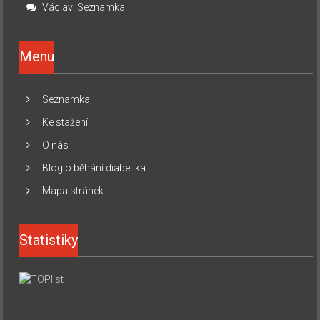
Václav
:
Seznamka
Menu
Seznamka
Ke stažení
O nás
Blog o běhání diabetika
Mapa stránek
Statistiky