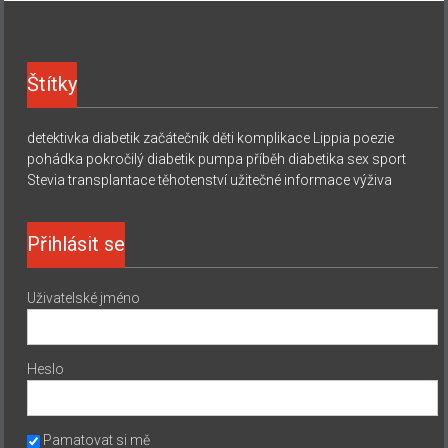
Štítky
detektivka
diabetik začátečník
děti
komplikace
Lippia
poezie
pohádka
pokročilý diabetik
pumpa
příběh diabetika
sex
sport
Stevia
transplantace
těhotenství
užitečné informace
výživa
Přihlásit se
Uživatelské jméno
Heslo
Pamatovat si mě