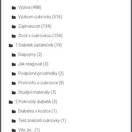
Výživa
(488)
Výzkum cukrovky
(516)
Zajímavosti
(134)
Život s cukrovkou
(154)
1 Diabetik začátečník
(19)
Diapojmy
(2)
Jak reagovat
(3)
Podpůrné prostředky
(2)
První info o cukrovce
(9)
Studijní materiály
(3)
2 Pokročilý diabetik
(3)
Diabetes v kostce
(1)
Test znalostí cukrovky
(1)
Víte, že…
(1)