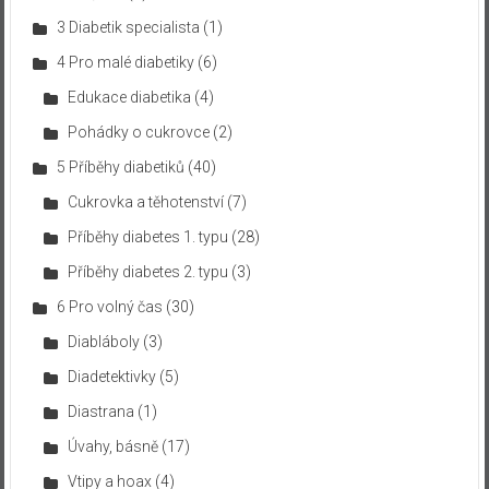
3 Diabetik specialista
(1)
4 Pro malé diabetiky
(6)
Edukace diabetika
(4)
Pohádky o cukrovce
(2)
5 Příběhy diabetiků
(40)
Cukrovka a těhotenství
(7)
Příběhy diabetes 1. typu
(28)
Příběhy diabetes 2. typu
(3)
6 Pro volný čas
(30)
Diabláboly
(3)
Diadetektivky
(5)
Diastrana
(1)
Úvahy, básně
(17)
Vtipy a hoax
(4)