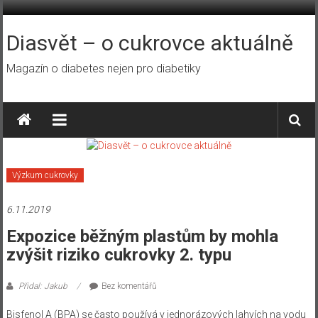
Přeskočit
na
obsah
Diasvět – o cukrovce aktuálně
Magazín o diabetes nejen pro diabetiky
Výzkum cukrovky
6.11.2019
Expozice běžným plastům by mohla
zvýšit riziko cukrovky 2. typu
Přidal: Jakub
Bez komentářů
Bisfenol A (BPA) se často používá v jednorázových lahvích na vodu