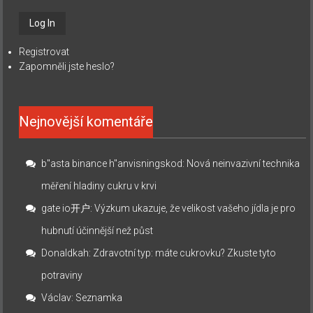
Registrovat
Zapomněli jste heslo?
Nejnovější komentáře
b"asta binance h"anvisningskod
:
Nová neinvazivní technika
měření hladiny cukru v krvi
gate io开户
:
Výzkum ukazuje, že velikost vašeho jídla je pro
hubnutí účinnější než půst
Donaldkah
:
Zdravotní typ: máte cukrovku? Zkuste tyto
potraviny
Václav
:
Seznamka