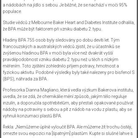
a nádobách na jídlo s sebou. Je běžné, že se nachází v moči 95%
populace.
Studie vědců z Melbourne Baker Heart and Diabetes Institute odhalila,
že BPA může být faktorem při vzniku diabetu 2. typu.
Hladiny BPA 755 osob byly sledovány po dobu devíti let. Tým
francouzských a australských vědců zjistil, že u účastníků se
zvýšenou hladinou BPA v moči byla více než dvakrát vyšší
pravděpodobnost vzniku diabetu 2. typu než u těch s nízkým
měřením. Toto zjištění zohlednilo příjem potravy, hmotnost a
fyzickou aktivitu. Podobné výsledky byly také nalezeny pro bisfenol S
(BPS), náhrada za BPA.
Profesorka Dianna Magliano, která vedla výzkum Bakerova institutu,
uvedla, že se zdá, že chemikálie mění způsob, jakým tělo reguluje
inzulín, a doporučila spotřebitelům, aby přestali opakovaně používat
nádoby na potraviny s sebou a pít z nádob na vodu z plastu, aby se
vyhnuli konzumaci plastů BPA.
Řekla: „Nemůžeme úplně vyloučit BPA. Ale můžeme žít trochu čistěji,
omezte svou expozici na [špatným] plastům. Kupte si slušné lahve s