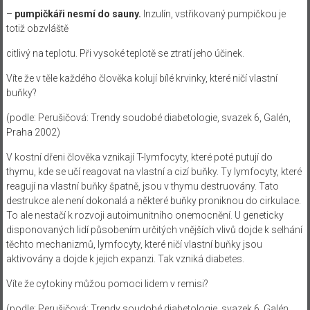
–
pumpičkáři nesmí do sauny.
Inzulín, vstřikovaný pumpičkou je
totiž obzvláště
citlivý na teplotu. Při vysoké teplotě se ztratí jeho účinek.
Víte že v těle každého člověka kolují bílé krvinky, které ničí vlastní
buňky?
(podle: Perušičová: Trendy soudobé diabetologie, svazek 6, Galén,
Praha 2002)
V kostní dřeni člověka vznikají T-lymfocyty, které poté putují do
thymu, kde se učí reagovat na vlastní a cizí buňky. Ty lymfocyty, které
reagují na vlastní buňky špatně, jsou v thymu destruovány. Tato
destrukce ale není dokonalá a některé buňky proniknou do cirkulace.
To ale nestačí k rozvoji autoimunitního onemocnění. U geneticky
disponovaných lidí působením určitých vnějších vlivů dojde k selhání
těchto mechanizmů, lymfocyty, které ničí vlastní buňky jsou
aktivovány a dojde k jejich expanzi. Tak vzniká diabetes.
Víte že cytokiny můžou pomoci lidem v remisi?
(podle: Perušičová: Trendy soudobé diabetologie, svazek 6, Galén,