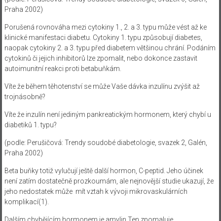
Praha 2002)
Porušená rovnováha mezi cytokiny 1., 2. a 3. typu může vést až ke
klinické manifestaci diabetu. Cytokiny 1. typu způsobují diabetes,
naopak cytokiny 2. a 3. typu před diabetem většinou chrání. Podáním
cytokinů či jejich inhibitorů lze zpomalit, nebo dokonce zastavit
autoimunitní reakci proti betabuňkám.
Víte že během těhotenství se může Vaše dávka inzulínu zvýšit až
trojnásobně?
Víte že inzulín není jediným pankreatickým hormonem, který chybí u
diabetiků 1. typu?
(podle: Perušičová: Trendy soudobé diabetologie, svazek 2, Galén,
Praha 2002)
Beta buňky totiž vylučují ještě další hormon, C-peptid. Jeho účinek
není zatím dostatečně prozkoumám, ale nejnovější studie ukazují, že
jeho nedostatek může mít vztah k vývoji mikrovaskulárních
komplikací(1).
Dalším chybějícím hormonem je amylin.Ten zpomaluje