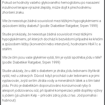
Pokud se hodnoty vašeho glykovaného hemoglobinu po nasazení
inzulínové terapie výrazně zlepšily, může dojít k přechodnému
zhoršení zraku.
Víte že neexistuje žádná souvislost mezi těžkými hypogkykémiemi a
způsobem léčby diabetu?
(podle: Diabetiker Ratgeber, Srpen 1999)
Studie prokázaly, že neexistuje žádná souvislost mezi těžkými
hypoglykémiemi, při kterých dochází k bezvědomí případně ke křečím
a způsobem léčby (konvenční nebo intenzívní), hodnotami HbA1c a
stářím.
Víte že čím jsou vaše glykémie vyšší, tím je vyšší spotřeba jódu v těle?
(podle: Diabetiker Ratgeber, Srpen 1999)
Studie ukázaly, že u dětí s diabetem je ztráta jódu ledvinami čtyřikrát
vyšší, než u zdravých. Důvod: když prochází cukr ledvinami a je jimi
vyplavován, zvýší se tím ztráta vody a minerálních látek a s tím také
jódu. Proto je diabetikům doporučováno konzumovat ryby či
alespoň jodizovanou sůl, při špatné kompenzaci ještě doplňky výživy
s jódem (já užívám Kelp – přírodní zdroj jódu z řas. Jód pomáhá i
hubnout).