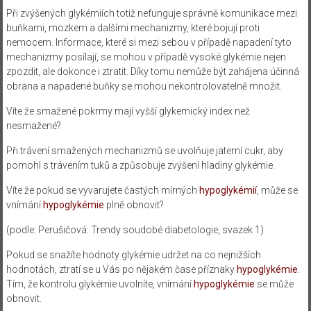
Při zvýšených glykémiích totiž nefunguje správně komunikace mezi
buňkami, mozkem a dalšími mechanizmy, které bojují proti
nemocem. Informace, které si mezi sebou v případě napadení tyto
mechanizmy posílají, se mohou v případě vysoké glykémie nejen
zpozdit, ale dokonce i ztratit. Díky tomu nemůže být zahájena účinná
obrana a napadené buňky se mohou nekontrolovatelně množit.
Víte že smažené pokrmy mají vyšší glykemický index než
nesmažené?
Při trávení smažených mechanizmů se uvolňuje jaterní cukr, aby
pomohl s trávením tuků a způsobuje zvýšení hladiny glykémie.
Víte že pokud se vyvarujete častých mírných
hypoglykémií
, může se
vnímání
hypoglykémie
plně obnovit?
(podle: Perušičová: Trendy soudobé diabetologie, svazek 1)
Pokud se snažíte hodnoty glykémie udržet na co nejnižších
hodnotách, ztratí se u Vás po nějakém čase příznaky
hypoglykémie
.
Tím, že kontrolu glykémie uvolníte, vnímání
hypoglykémie
se může
obnovit.