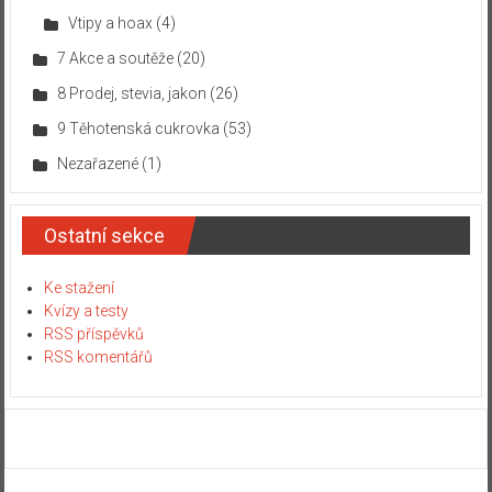
Vtipy a hoax
(4)
7 Akce a soutěže
(20)
8 Prodej, stevia, jakon
(26)
9 Těhotenská cukrovka
(53)
Nezařazené
(1)
Ostatní sekce
Ke stažení
Kvízy a testy
RSS příspěvků
RSS komentářů