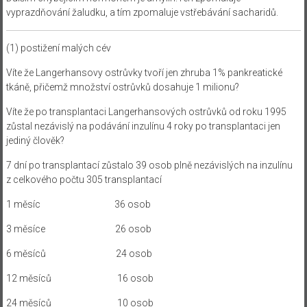
vyprazdňování žaludku, a tím zpomaluje vstřebávání sacharidů.
(1) postižení malých cév
Víte že Langerhansovy ostrůvky tvoří jen zhruba 1% pankreatické
tkáně, přičemž množství ostrůvků dosahuje 1 milionu?
Víte že po transplantaci Langerhansových ostrůvků od roku 1995
zůstal nezávislý na podávání inzulínu 4 roky po transplantaci jen
jediný člověk?
7 dní po transplantací zůstalo 39 osob plně nezávislých na inzulínu
z celkového počtu 305 transplantací
1 měsíc 36 osob
3 měsíce 26 osob
6 měsíců 24 osob
12 měsíců 16 osob
24 měsíců 10 osob