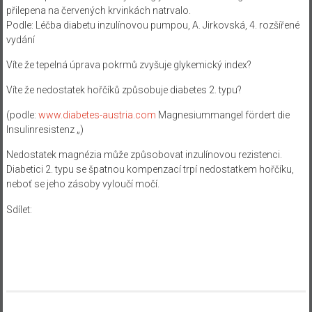
přilepena na červených krvinkách natrvalo.
Podle: Léčba diabetu inzulínovou pumpou, A. Jirkovská, 4. rozšířené
vydání
Víte že tepelná úprava pokrmů zvyšuje glykemický index?
Víte že nedostatek hořčíků způsobuje diabetes 2. typu?
(podle:
www.diabetes-austria.com
Magnesiummangel fördert die
Insulinresistenz „)
Nedostatek magnézia může způsobovat inzulínovou rezistenci.
Diabetici 2. typu se špatnou kompenzací trpí nedostatkem hořčíku,
neboť se jeho zásoby vyloučí močí.
Sdílet: