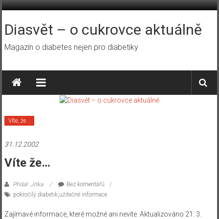
Přeskočit
na
obsah
Diasvět – o cukrovce aktuálně
Magazín o diabetes nejen pro diabetiky
Víte, že...
31.12.2002
Víte že…
Přidal: Jitka
Bez komentářů
pokročilý diabetik
,
užitečné informace
Zajímavé informace, které možné ani nevíte. Aktualizováno 21. 3.