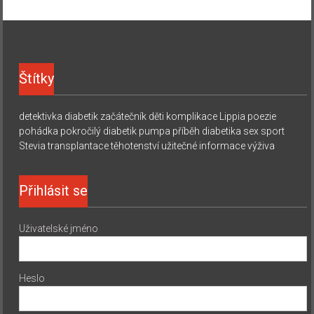
Štítky
detektivka
diabetik začátečník
děti
komplikace
Lippia
poezie
pohádka
pokročilý diabetik
pumpa
příběh diabetika
sex
sport
Stevia
transplantace
těhotenství
užitečné informace
výživa
Přihlásit se
Uživatelské jméno
Heslo