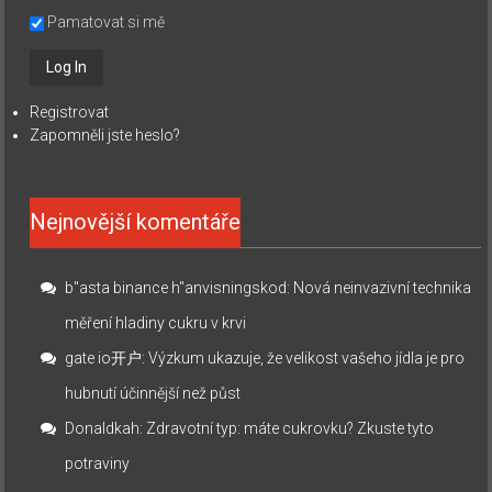
Pamatovat si mě
Registrovat
Zapomněli jste heslo?
Nejnovější komentáře
b"asta binance h"anvisningskod
:
Nová neinvazivní technika
měření hladiny cukru v krvi
gate io开户
:
Výzkum ukazuje, že velikost vašeho jídla je pro
hubnutí účinnější než půst
Donaldkah
:
Zdravotní typ: máte cukrovku? Zkuste tyto
potraviny