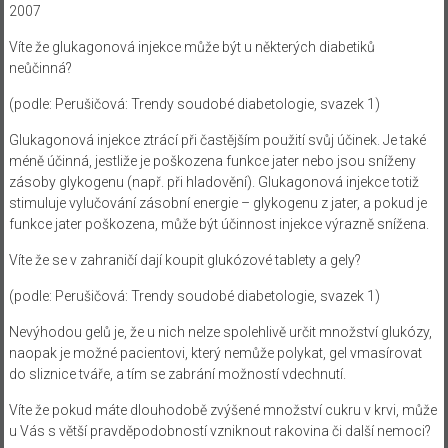
2007
Víte že
glukagonová injekce může být u některých diabetiků
neůčinná?
(podle: Perušičová: Trendy soudobé diabetologie, svazek 1)
Glukagonová injekce ztrácí při častějším použití svůj účinek. Je také
méně účinná, jestliže je poškozena funkce jater nebo jsou sníženy
zásoby glykogenu (např. při hladovění). Glukagonová injekce totiž
stimuluje vylučování zásobní energie – glykogenu z jater, a pokud je
funkce jater poškozena, může být účinnost injekce výrazně snížena.
Víte že se v zahraničí dají koupit glukózové tablety a gely?
(podle: Perušičová: Trendy soudobé diabetologie, svazek 1)
Nevýhodou gelů je, že u nich nelze spolehlivě určit množství glukózy,
naopak je možné pacientovi, který nemůže polykat, gel vmasírovat
do sliznice tváře, a tím se zabrání možností vdechnutí.
Víte že pokud máte dlouhodobě zvýšené množství cukru v krvi, může
u Vás s větší pravděpodobností vzniknout rakovina či další nemoci?