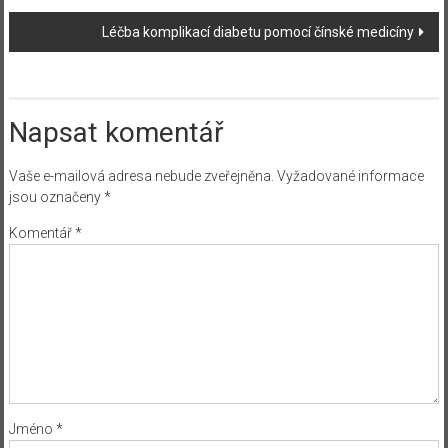
Navigace
Léčba komplikací diabetu pomocí čínské medicíny
příspěvku
Napsat komentář
Vaše e-mailová adresa nebude zveřejněna.
Vyžadované informace
jsou označeny
*
Komentář
*
Jméno
*