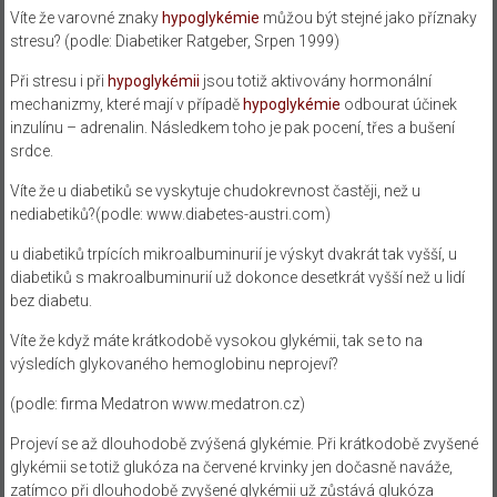
Víte že varovné znaky
hypoglykémie
můžou být stejné jako příznaky
stresu?
(podle: Diabetiker Ratgeber, Srpen 1999)
Při stresu i při
hypoglykémii
jsou totiž aktivovány hormonální
mechanizmy, které mají v případě
hypoglykémie
odbourat účinek
inzulínu – adrenalin. Následkem toho je pak pocení, třes a bušení
srdce.
Víte že u diabetiků se vyskytuje chudokrevnost častěji, než u
nediabetiků?
(podle: www.diabetes-austri.com)
u diabetiků trpících mikroalbuminurií je výskyt dvakrát tak vyšší, u
diabetiků s makroalbuminurií už dokonce desetkrát vyšší než u lidí
bez diabetu.
Víte že když máte krátkodobě vysokou glykémii, tak se to na
výsledích glykovaného hemoglobinu neprojeví?
(podle: firma Medatron www.medatron.cz)
Projeví se až dlouhodobě zvýšená glykémie. Při krátkodobě zvyšené
glykémii se totiž glukóza na červené krvinky jen dočasně naváže,
zatímco při dlouhodobě zvyšené glykémii už zůstává glukóza