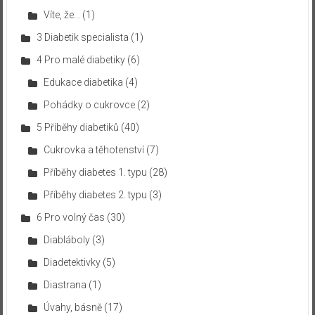
Víte, že…
(1)
3 Diabetik specialista
(1)
4 Pro malé diabetiky
(6)
Edukace diabetika
(4)
Pohádky o cukrovce
(2)
5 Příběhy diabetiků
(40)
Cukrovka a těhotenství
(7)
Příběhy diabetes 1. typu
(28)
Příběhy diabetes 2. typu
(3)
6 Pro volný čas
(30)
Diabláboly
(3)
Diadetektivky
(5)
Diastrana
(1)
Úvahy, básně
(17)