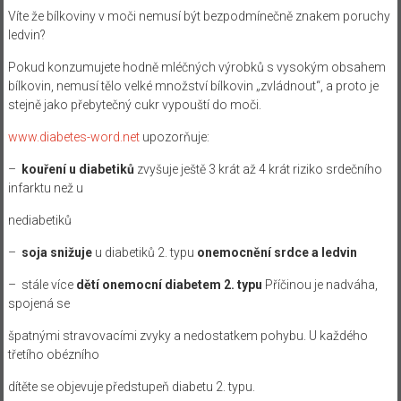
Víte že bílkoviny v moči nemusí být bezpodmínečně znakem poruchy
ledvin?
Pokud konzumujete hodně mléčných výrobků s vysokým obsahem
bílkovin, nemusí tělo velké množství bílkovin „zvládnout“, a proto je
stejně jako přebytečný cukr vypouští do moči.
www.diabetes-word.net
upozorňuje:
–
kouření u diabetiků
zvyšuje ještě 3 krát až 4 krát riziko srdečního
infarktu než u
nediabetiků
–
soja
snižuje
u diabetiků 2. typu
onemocnění srdce a ledvin
– stále více
dětí onemocní diabetem 2. typu
Příčinou je nadváha,
spojená se
špatnými stravovacími zvyky a nedostatkem pohybu. U každého
třetího obézního
dítěte se objevuje předstupeň diabetu 2. typu.