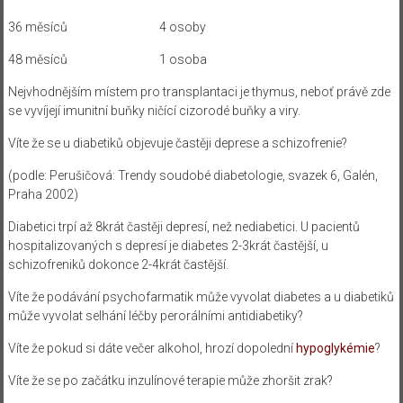
36 měsíců 4 osoby
48 měsíců 1 osoba
Nejvhodnějším místem pro transplantaci je thymus, neboť právě zde
se vyvíjejí imunitní buňky ničící cizorodé buňky a viry.
Víte že se u diabetiků objevuje častěji deprese a schizofrenie?
(podle: Perušičová: Trendy soudobé diabetologie, svazek 6, Galén,
Praha 2002)
Diabetici trpí až 8krát častěji depresí, než nediabetici. U pacientů
hospitalizovaných s depresí je diabetes 2-3krát častější, u
schizofreniků dokonce 2-4krát častější.
Víte že podávání psychofarmatik může vyvolat diabetes a u diabetiků
může vyvolat selhání léčby perorálními antidiabetiky?
Víte že pokud si dáte večer alkohol, hrozí dopolední
hypoglykémie
?
Víte že se po začátku inzulínové terapie může zhoršit zrak?