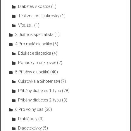
Diabetes v kostce
(1)
Test znalostí cukrovky
(1)
Víte, že…
(1)
3 Diabetik specialista
(1)
4 Pro malé diabetiky
(6)
Edukace diabetika
(4)
Pohádky o cukrovce
(2)
5 Příběhy diabetiků
(40)
Cukrovka a těhotenství
(7)
Příběhy diabetes 1. typu
(28)
Příběhy diabetes 2. typu
(3)
6 Pro volný čas
(30)
Diabláboly
(3)
Diadetektivky
(5)