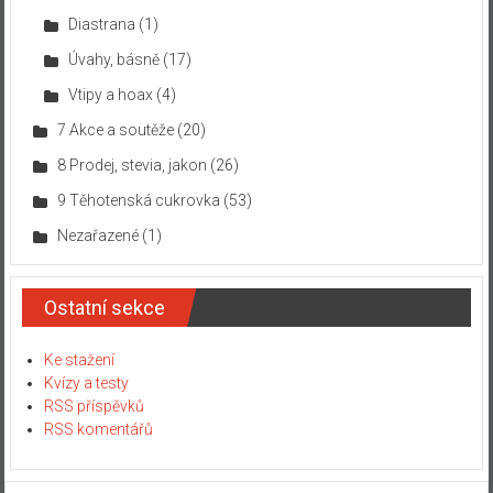
Diastrana
(1)
Úvahy, básně
(17)
Vtipy a hoax
(4)
7 Akce a soutěže
(20)
8 Prodej, stevia, jakon
(26)
9 Těhotenská cukrovka
(53)
Nezařazené
(1)
Ostatní sekce
Ke stažení
Kvízy a testy
RSS příspěvků
RSS komentářů