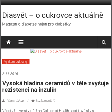
Přeskočit
na
obsah
Diasvět – o cukrovce aktuálně
Magazín o diabetes nejen pro diabetiky
Výzkum cukrovky
8.11.2016
Vysoká hladina ceramidů v těle zvyšuje
rezistenci na inzulín
Přidal: Jakub
Bez komentářů
Vědci z University of Utah College of Health spojili své síly s