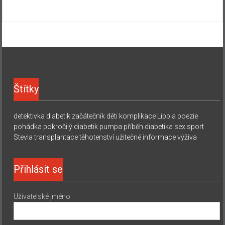
Štítky
detektivka
diabetik začátečník
děti
komplikace
Lippia
poezie
pohádka
pokročilý diabetik
pumpa
příběh diabetika
sex
sport
Stevia
transplantace
těhotenství
užitečné informace
výživa
Přihlásit se
Uživatelské jméno