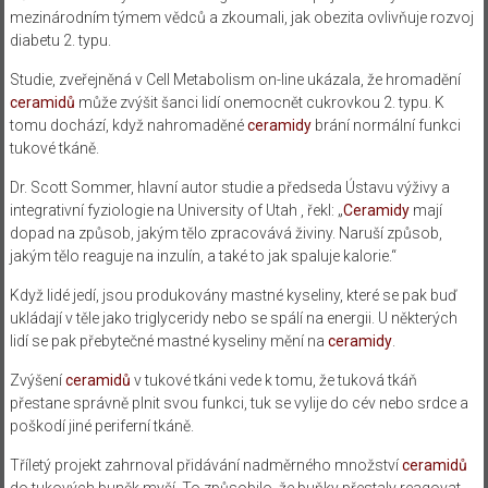
mezinárodním týmem vědců a zkoumali, jak obezita ovlivňuje rozvoj
diabetu 2. typu.
Studie, zveřejněná v Cell Metabolism on-line ukázala, že hromadění
ceramidů
může zvýšit šanci lidí onemocnět cukrovkou 2. typu. K
tomu dochází, když nahromaděné
ceramidy
brání normální funkci
tukové tkáně.
Dr. Scott Sommer, hlavní autor studie a předseda Ústavu výživy a
integrativní fyziologie na University of Utah , řekl: „
Ceramidy
mají
dopad na způsob, jakým tělo zpracovává živiny. Naruší způsob,
jakým tělo reaguje na inzulín, a také to jak spaluje kalorie.“
Když lidé jedí, jsou produkovány mastné kyseliny, které se pak buď
ukládají v těle jako triglyceridy nebo se spálí na energii. U některých
lidí se pak přebytečné mastné kyseliny mění na
ceramidy
.
Zvýšení
ceramidů
v tukové tkáni vede k tomu, že tuková tkáň
přestane správně plnit svou funkci, tuk se vylije do cév nebo srdce a
poškodí jiné periferní tkáně.
Tříletý projekt zahrnoval přidávání nadměrného množství
ceramidů
do tukových buněk myší. To způsobilo, že buňky přestaly reagovat