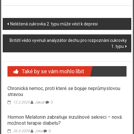
Navigace
Neléčená cukrovka 2. typu může vést k depresi
příspěvku
Britští vědci vyvinuli analyzátor dechu pro rozpoznání cukrovky
1. typu
Také by se vám mohlo líbit
Chronická nemoc, proti které se bojuje neprůmyslovou
stravou
12.2.2025
Jakub
0
Hormon Melatonin zabraňuje inzulínové sekreci – nová
možnost terapie diabetu?
26.3.2009
Jitka
0