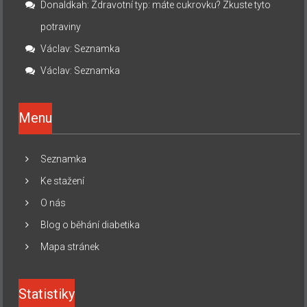
Donaldkah
:
Zdravotní typ: máte cukrovku? Zkuste tyto
potraviny
Václav
:
Seznamka
Václav
:
Seznamka
Menu
Seznamka
Ke stažení
O nás
Blog o běhání diabetika
Mapa stránek
Statistiky