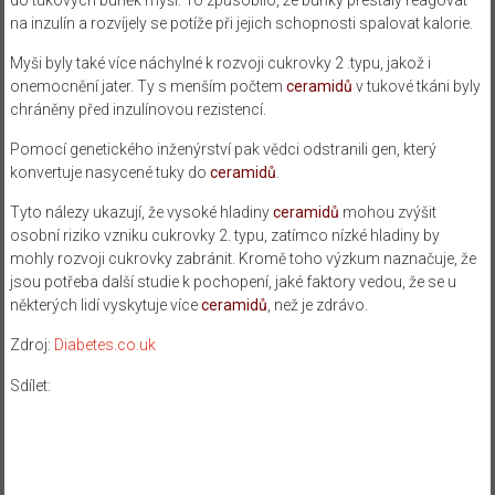
na inzulín a rozvíjely se potíže při jejich schopnosti spalovat kalorie.
Myši byly také více náchylné k rozvoji cukrovky 2 .typu, jakož i
onemocnění jater. Ty s menším počtem
ceramidů
v tukové tkáni byly
chráněny před inzulínovou rezistencí.
Pomocí genetického inženýrství pak vědci odstranili gen, který
konvertuje nasycené tuky do
ceramidů
.
Tyto nálezy ukazují, že vysoké hladiny
ceramidů
mohou zvýšit
osobní riziko vzniku cukrovky 2. typu, zatímco nízké hladiny by
mohly rozvoji cukrovky zabránit. Kromě toho výzkum naznačuje, že
jsou potřeba další studie k pochopení, jaké faktory vedou, že se u
některých lidí vyskytuje více
ceramidů
, než je zdrávo.
Zdroj:
Diabetes.co.uk
Sdílet: