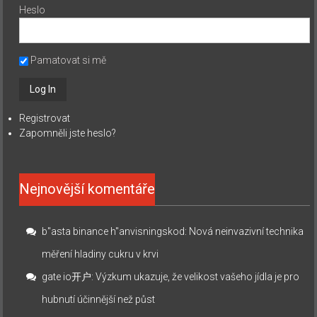
Heslo
Pamatovat si mě
Registrovat
Zapomněli jste heslo?
Nejnovější komentáře
b"asta binance h"anvisningskod
:
Nová neinvazivní technika
měření hladiny cukru v krvi
gate io开户
:
Výzkum ukazuje, že velikost vašeho jídla je pro
hubnutí účinnější než půst