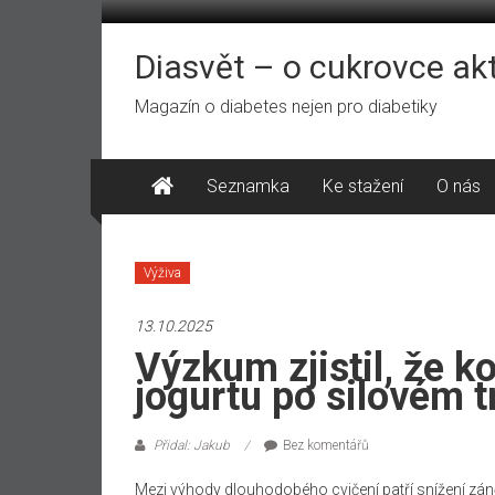
Přeskočit
na
obsah
Diasvět – o cukrovce ak
Magazín o diabetes nejen pro diabetiky
Seznamka
Ke stažení
O nás
Výživa
13.10.2025
Výzkum zjistil, že 
jogurtu po silovém t
Přidal: Jakub
Bez komentářů
Mezi výhody dlouhodobého cvičení patří snížení zánět