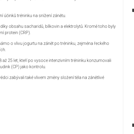
lení účinků tréninku na snížení zánětu.
díky obsahu sacharidů, bílkovin a elektrolytů. Kromě toho byly
ní protein (CRP).
mo o vlivu jogurtu na zánět po tréninku, zejména řeckého
ích.
až 25 let, kteří po vysoce intenzivním tréninku konzumovali
udink (CP) jako kontrolu.
ci zabývali také vlivem změny složení těla na zánětlivé