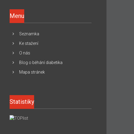
Menu
Seznamka
Ke stažení
O nás
Blog o běhání diabetika
Mapa stránek
Statistiky