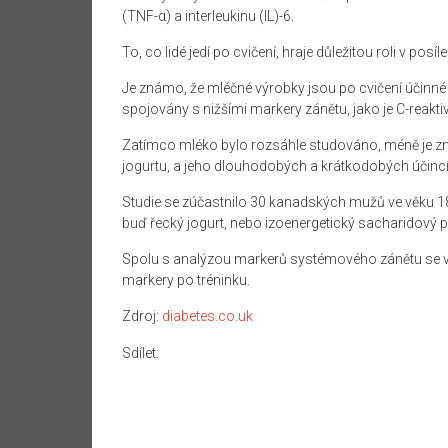
(TNF-α) a interleukinu (IL)-6.
To, co lidé jedí po cvičení, hraje důležitou roli v posí
Je známo, že mléčné výrobky jsou po cvičení účinné 
spojovány s nižšími markery zánětu, jako je C-reaktiv
Zatímco mléko bylo rozsáhle studováno, méně je zná
jogurtu, a jeho dlouhodobých a krátkodobých účinc
Studie se zúčastnilo 30 kanadských mužů ve věku 18 
buď řecký jogurt, nebo izoenergetický sacharidový p
Spolu s analýzou markerů systémového zánětu se věd
markery po tréninku.
Zdroj:
diabetes.co.uk
Sdílet: