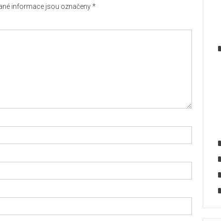
né informace jsou označeny
*