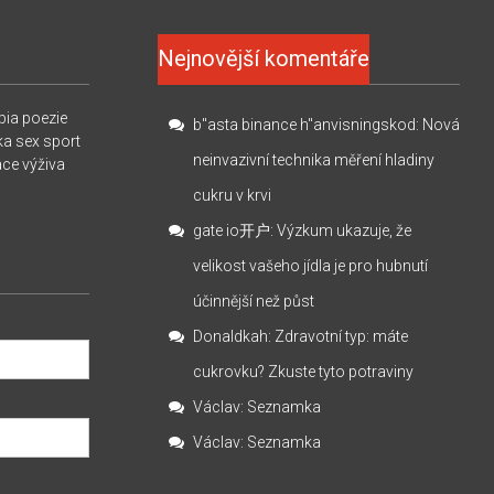
Nejnovější komentáře
pia
poezie
b"asta binance h"anvisningskod
:
Nová
ka
sex
sport
neinvazivní technika měření hladiny
ace
výživa
cukru v krvi
gate io开户
:
Výzkum ukazuje, že
velikost vašeho jídla je pro hubnutí
účinnější než půst
Donaldkah
:
Zdravotní typ: máte
cukrovku? Zkuste tyto potraviny
Václav
:
Seznamka
Václav
:
Seznamka