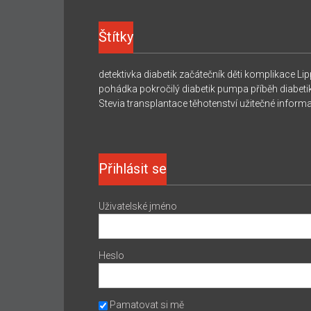
Štítky
detektivka
diabetik začátečník
děti
komplikace
Lip
pohádka
pokročilý diabetik
pumpa
příběh diabeti
Stevia
transplantace
těhotenství
užitečné inform
Přihlásit se
Uživatelské jméno
Heslo
Pamatovat si mě