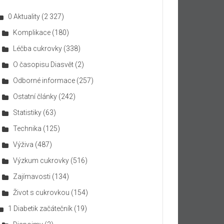
0 Aktuality
(2 327)
Komplikace
(180)
Léčba cukrovky
(338)
O časopisu Diasvět
(2)
Odborné informace
(257)
Ostatní články
(242)
Statistiky
(63)
Technika
(125)
Výživa
(487)
Výzkum cukrovky
(516)
Zajímavosti
(134)
Život s cukrovkou
(154)
1 Diabetik začátečník
(19)