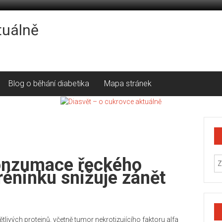
tuálně
Blog o běhání diabetika
Mapa stránek
konzumace řeckého
réninku snižuje zánět
livých proteinů, včetně tumor nekrotizujícího faktoru alfa