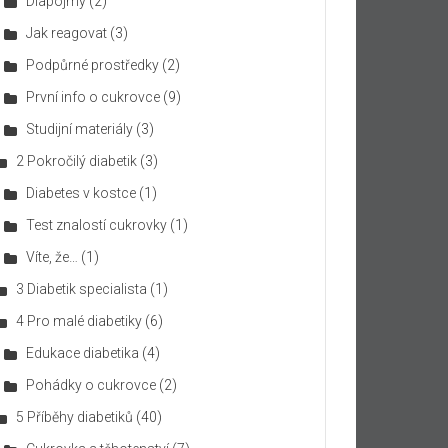
Diapojmy
(2)
Jak reagovat
(3)
Podpůrné prostředky
(2)
První info o cukrovce
(9)
Studijní materiály
(3)
2 Pokročilý diabetik
(3)
Diabetes v kostce
(1)
Test znalostí cukrovky
(1)
Víte, že…
(1)
3 Diabetik specialista
(1)
4 Pro malé diabetiky
(6)
Edukace diabetika
(4)
Pohádky o cukrovce
(2)
5 Příběhy diabetiků
(40)