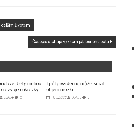
 s delším životem
Časopis stahuje výzkum jablečného octa
ridové diety mohou
I půl piva denně může snížit
ko rozvoje cukrovky
objem mozku
Jakub
0
1.4.2022
Jakub
0