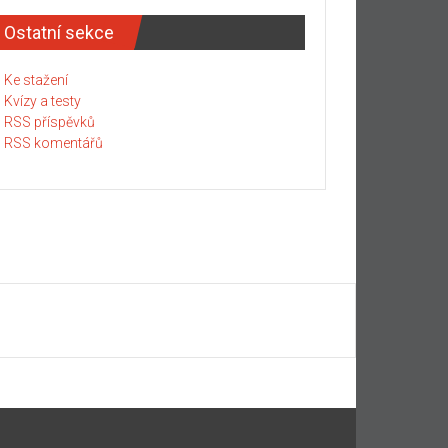
Ostatní sekce
Ke stažení
Kvízy a testy
RSS příspěvků
RSS komentářů