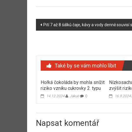
Navigace
Pití 7 až 8 šálků čaje, kávy a vody denně souvisí
příspěvku
Také by se vám mohlo líbit
Hořká čokoláda by mohla snížit
Nízkosacha
riziko vzniku cukrovky 2. typu
zvýšit rizi
14.12.2024
Jakub
0
16.9.2024
Napsat komentář