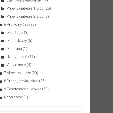
Cukrovka a těhotenství
(7)
Příběhy diabetes 1. typu
(28)
Příběhy diabetes 2. typu
(3)
6 Pro volný čas
(30)
Diabláboly
(3)
Diadetektivky
(5)
Diastrana
(1)
Úvahy, básně
(17)
Vtipy a hoax
(4)
7 Akce a soutěže
(20)
8 Prodej, stevia, jakon
(26)
9 Těhotenská cukrovka
(53)
Nezařazené
(1)