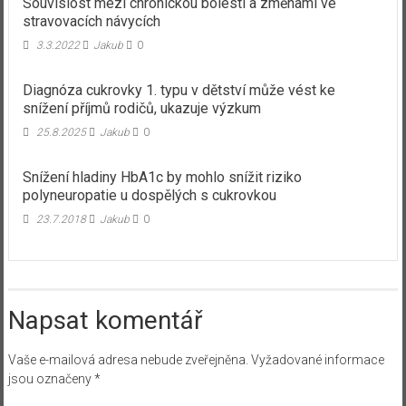
Souvislost mezi chronickou bolestí a změnami ve
stravovacích návycích
3.3.2022
Jakub
0
Diagnóza cukrovky 1. typu v dětství může vést ke
snížení příjmů rodičů, ukazuje výzkum
25.8.2025
Jakub
0
Snížení hladiny HbA1c by mohlo snížit riziko
polyneuropatie u dospělých s cukrovkou
23.7.2018
Jakub
0
Napsat komentář
Vaše e-mailová adresa nebude zveřejněna.
Vyžadované informace
jsou označeny
*