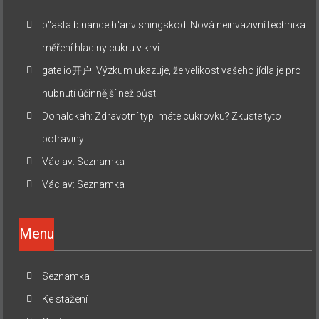
b"asta binance h"anvisningskod
:
Nová neinvazivní technika
měření hladiny cukru v krvi
gate io开户
:
Výzkum ukazuje, že velikost vašeho jídla je pro
hubnutí účinnější než půst
Donaldkah
:
Zdravotní typ: máte cukrovku? Zkuste tyto
potraviny
Václav
:
Seznamka
Václav
:
Seznamka
Menu
Seznamka
Ke stažení