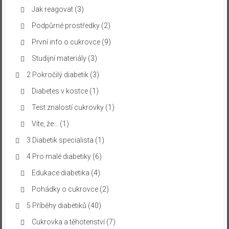
Jak reagovat
(3)
Podpůrné prostředky
(2)
První info o cukrovce
(9)
Studijní materiály
(3)
2 Pokročilý diabetik
(3)
Diabetes v kostce
(1)
Test znalostí cukrovky
(1)
Víte, že…
(1)
3 Diabetik specialista
(1)
4 Pro malé diabetiky
(6)
Edukace diabetika
(4)
Pohádky o cukrovce
(2)
5 Příběhy diabetiků
(40)
Cukrovka a těhotenství
(7)