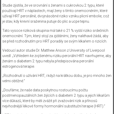
Studie zjistila, že ve srovnání s ženami s cukrovkou 2. typu, které
používají HRT v náplastech, mají ženy s tímto onemocněním, které
užívají HRT perorálně, dvojnásobné riziko vzniku plicní embolie, což
je stav, kdy krevní sraženina putuje do plic a ucpe tepnu.
Tato vysoce riziková skupina má také o 21 % vyšší riziko srdečních
onemocnění. Tým, který stojí za zjištěními, ženy naléhavě žádá, aby
se před rozhodnutím pro HRT poradily se svým lékařem o rizicích.
Vedoucí autor studie Dr. Matthew Anson z University of Liverpool
uvedl: „Vzhledem ke zvýšenému riziku perorální HRT navrhujeme, aby
ženám s diabetem 2. typu nebyla předepisována perorální
estrogenová terapie.
„Rozhodnutí o užívání HRT, i když na krátkou dobu, je pro mnoho žen
velmi obtížné.“
„Doufáme, že naše data poskytnou rostoucímu počtu
postmenopauzálních žen žijících s diabetem 2. typu a jejich lékařům
více důkazů, které by měli zvážit při zvažování rizik a přínosů
nejvhodnější lékové formy hormonální substituční terapie (HRT).“