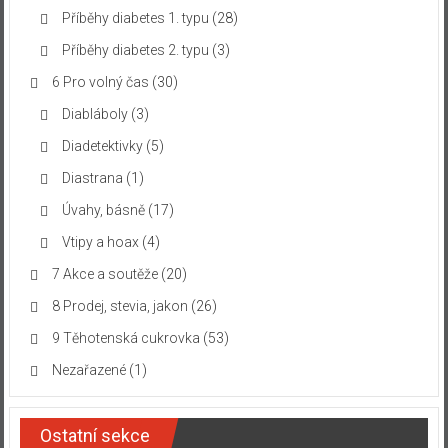
Příběhy diabetes 1. typu
(28)
Příběhy diabetes 2. typu
(3)
6 Pro volný čas
(30)
Diabláboly
(3)
Diadetektivky
(5)
Diastrana
(1)
Úvahy, básně
(17)
Vtipy a hoax
(4)
7 Akce a soutěže
(20)
8 Prodej, stevia, jakon
(26)
9 Těhotenská cukrovka
(53)
Nezařazené
(1)
Ostatní sekce