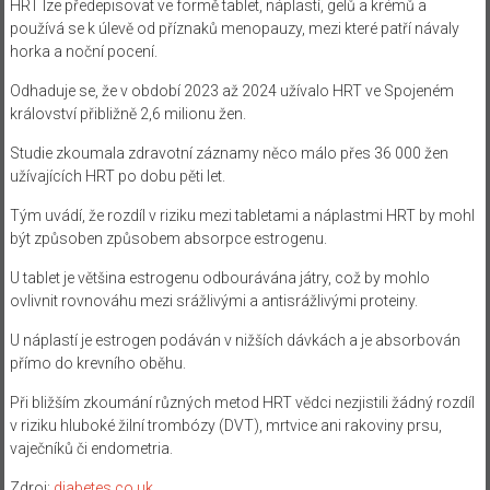
HRT lze předepisovat ve formě tablet, náplastí, gelů a krémů a
používá se k úlevě od příznaků menopauzy, mezi které patří návaly
horka a noční pocení.
Odhaduje se, že v období 2023 až 2024 užívalo HRT ve Spojeném
království přibližně 2,6 milionu žen.
Studie zkoumala zdravotní záznamy něco málo přes 36 000 žen
užívajících HRT po dobu pěti let.
Tým uvádí, že rozdíl v riziku mezi tabletami a náplastmi HRT by mohl
být způsoben způsobem absorpce estrogenu.
U tablet je většina estrogenu odbourávána játry, což by mohlo
ovlivnit rovnováhu mezi srážlivými a antisrážlivými proteiny.
U náplastí je estrogen podáván v nižších dávkách a je absorbován
přímo do krevního oběhu.
Při bližším zkoumání různých metod HRT vědci nezjistili žádný rozdíl
v riziku hluboké žilní trombózy (DVT), mrtvice ani rakoviny prsu,
vaječníků či endometria.
Zdroj:
diabetes.co.uk