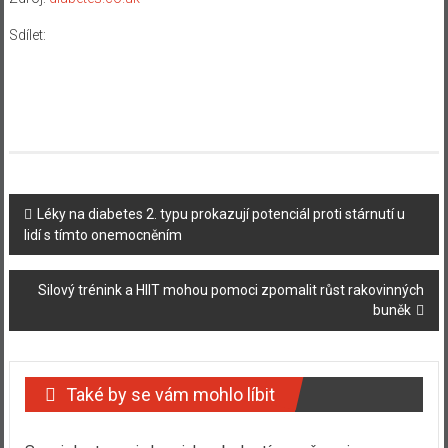
Sdílet:
Navigace
Léky na diabetes 2. typu prokazují potenciál proti stárnutí u
lidí s tímto onemocněním
příspěvku
Silový trénink a HIIT mohou pomoci zpomalit růst rakovinných
buněk
Také by se vám mohlo líbit