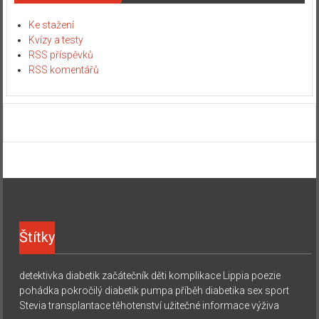
Ke stažení
Kvízy a testy
RSS příspěvků
RSS komentářů
Štítky
detektivka
diabetik začátečník
děti
komplikace
Lippia
poezie
pohádka
pokročilý diabetik
pumpa
příběh diabetika
sex
sport
Stevia
transplantace
těhotenství
užitečné informace
výživa