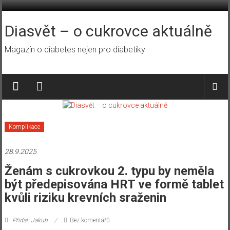
Přeskočit
na
obsah
Diasvět – o cukrovce aktuálně
Magazín o diabetes nejen pro diabetiky
Komplikace
28.9.2025
Ženám s cukrovkou 2. typu by neměla
být předepisována HRT ve formě tablet
kvůli riziku krevních sraženin
Přidal: Jakub
Bez komentářů