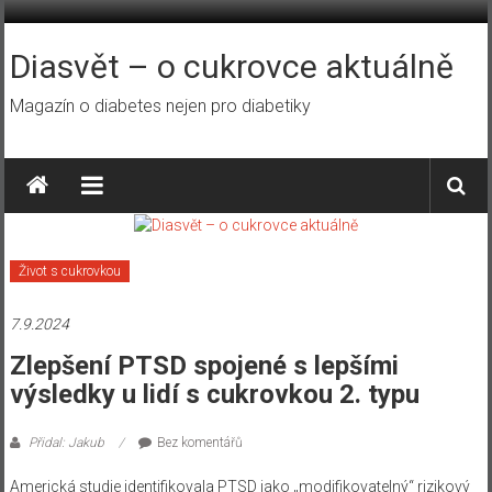
Přeskočit
na
obsah
Diasvět – o cukrovce aktuálně
Magazín o diabetes nejen pro diabetiky
Život s cukrovkou
7.9.2024
Zlepšení PTSD spojené s lepšími
výsledky u lidí s cukrovkou 2. typu
Přidal: Jakub
Bez komentářů
Americká studie identifikovala PTSD jako „modifikovatelný“ rizikový