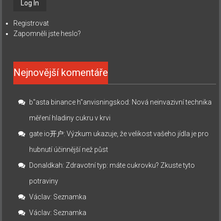
Registrovat
Zapomněli jste heslo?
Nejnovější komentáře
b"asta binance h"anvisningskod
:
Nová neinvazivní technika
měření hladiny cukru v krvi
gate io开户
:
Výzkum ukazuje, že velikost vašeho jídla je pro
hubnutí účinnější než půst
Donaldkah
:
Zdravotní typ: máte cukrovku? Zkuste tyto
potraviny
Václav
:
Seznamka
Václav
:
Seznamka