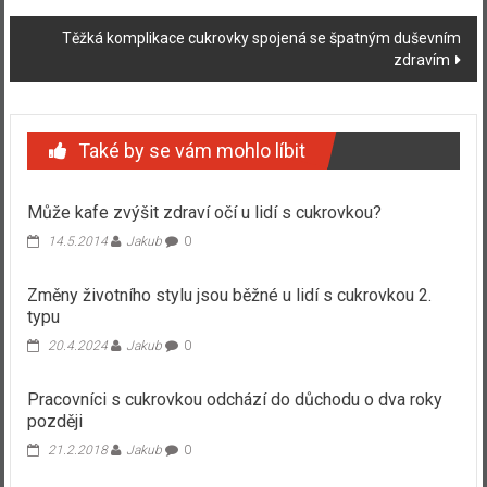
Těžká komplikace cukrovky spojená se špatným duševním
zdravím
Také by se vám mohlo líbit
Může kafe zvýšit zdraví očí u lidí s cukrovkou?
14.5.2014
Jakub
0
Změny životního stylu jsou běžné u lidí s cukrovkou 2.
typu
20.4.2024
Jakub
0
Pracovníci s cukrovkou odchází do důchodu o dva roky
později
21.2.2018
Jakub
0