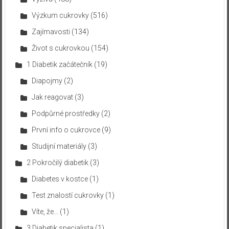
Výzkum cukrovky
(516)
Zajímavosti
(134)
Život s cukrovkou
(154)
1 Diabetik začátečník
(19)
Diapojmy
(2)
Jak reagovat
(3)
Podpůrné prostředky
(2)
První info o cukrovce
(9)
Studijní materiály
(3)
2 Pokročilý diabetik
(3)
Diabetes v kostce
(1)
Test znalostí cukrovky
(1)
Víte, že…
(1)
3 Diabetik specialista
(1)