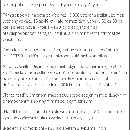
faktor, pokud jde o špatné výsledky u cukrovky 2. typu.
Tým se podíval na data od více než 10 000 veteránů a zjistil, že mezi
veterány ve věku 18 až 49 let – ale ne mezi těmi ve věku 50 až 80 let –,
kteří již nesplňovali kritéria PTSD, bylo spojeno s nižší
pravděpodobností zahájení inzulinu a nižším rizikem úmrtnost ze
všech příčin.
Zjistili také souvislost mezi těmi, kteří již nejsou klasifikováni jako
trpící PTSD, a nižším rizikem mikrovaskulárních komplikací.
Autoři vysvětlili: „Jedinci s psychiatrickými poruchami mají o 20 let
kratší očekávanou délku života než lidé bez duševního onemocnění a
navzdory pokrokům v léčbě se rozdíly v úmrtnosti v oblasti
duševního zdraví za posledních 30 let nezmenšily téměř vůbec.“
„Tento rozdíl v úmrtnosti může souviset se spojením mezi duševním
onemocněním a špatným metabolickým zdravím.“
„Například posttraumatická stresová porucha (PTSD) je spojena s
výrazně zvýšeným rizikem výskytu cukrovky 2. typu.“
„Pacienti s komorbidní PTSD a diabetem 2. typu mají horší