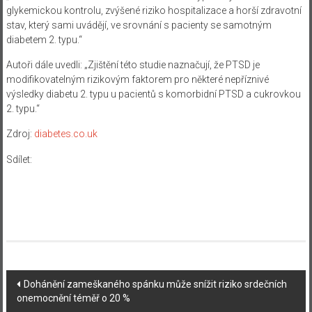
glykemickou kontrolu, zvýšené riziko hospitalizace a horší zdravotní
stav, který sami uvádějí, ve srovnání s pacienty se samotným
diabetem 2. typu.“
Autoři dále uvedli: „Zjištění této studie naznačují, že PTSD je
modifikovatelným rizikovým faktorem pro některé nepříznivé
výsledky diabetu 2. typu u pacientů s komorbidní PTSD a cukrovkou
2. typu.“
Zdroj:
diabetes.co.uk
Sdílet:
Navigace
Dohánění zameškaného spánku může snížit riziko srdečních
onemocnění téměř o 20 %
příspěvku