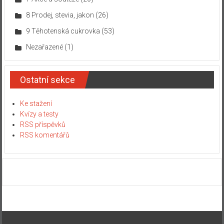
8 Prodej, stevia, jakon
(26)
9 Těhotenská cukrovka
(53)
Nezařazené
(1)
Ostatní sekce
Ke stažení
Kvízy a testy
RSS příspěvků
RSS komentářů