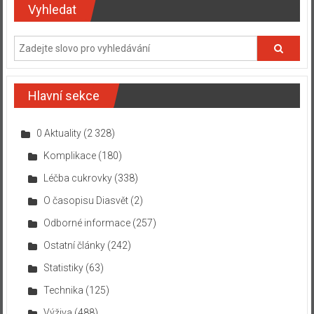
Vyhledat
Hlavní sekce
0 Aktuality
(2 328)
Komplikace
(180)
Léčba cukrovky
(338)
O časopisu Diasvět
(2)
Odborné informace
(257)
Ostatní články
(242)
Statistiky
(63)
Technika
(125)
Výživa
(488)