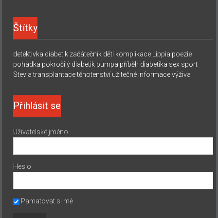
Štítky
detektivka
diabetik začátečník
děti
komplikace
Lippia
poezie
pohádka
pokročilý diabetik
pumpa
příběh diabetika
sex
sport
Stevia
transplantace
těhotenství
užitečné informace
výživa
Přihlásit se
Uživatelské jméno
Heslo
Pamatovat si mě