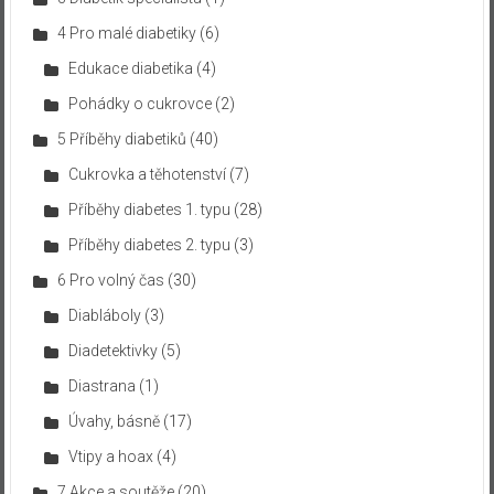
4 Pro malé diabetiky
(6)
Edukace diabetika
(4)
Pohádky o cukrovce
(2)
5 Příběhy diabetiků
(40)
Cukrovka a těhotenství
(7)
Příběhy diabetes 1. typu
(28)
Příběhy diabetes 2. typu
(3)
6 Pro volný čas
(30)
Diabláboly
(3)
Diadetektivky
(5)
Diastrana
(1)
Úvahy, básně
(17)
Vtipy a hoax
(4)
7 Akce a soutěže
(20)