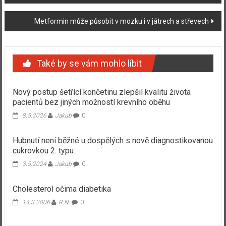
Metformin může působit v mozku i v játrech a střevech
Také by se vám mohlo líbit
Nový postup šetřící končetinu zlepšil kvalitu života
pacientů bez jiných možností krevního oběhu
8.5.2026
Jakub
0
Hubnutí není běžné u dospělých s nově diagnostikovanou
cukrovkou 2. typu
3.5.2024
Jakub
0
Cholesterol očima diabetika
14.3.2006
R.N.
0