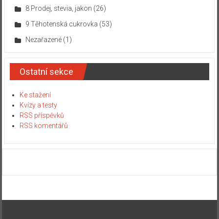
8 Prodej, stevia, jakon
(26)
9 Těhotenská cukrovka
(53)
Nezařazené
(1)
Ostatní sekce
Ke stažení
Kvízy a testy
RSS příspěvků
RSS komentářů