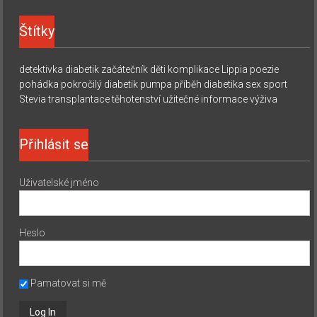
Štítky
detektivka
diabetik začátečník
děti
komplikace
Lippia
poezie
pohádka
pokročilý diabetik
pumpa
příběh diabetika
sex
sport
Stevia
transplantace
těhotenství
užitečné informace
výživa
Přihlásit se
Uživatelské jméno
Heslo
Pamatovat si mě