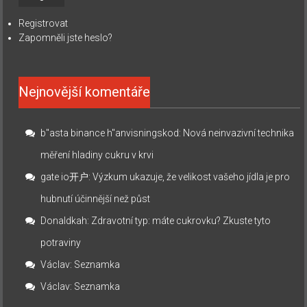
Registrovat
Zapomněli jste heslo?
Nejnovější komentáře
b"asta binance h"anvisningskod
:
Nová neinvazivní technika
měření hladiny cukru v krvi
gate io开户
:
Výzkum ukazuje, že velikost vašeho jídla je pro
hubnutí účinnější než půst
Donaldkah
:
Zdravotní typ: máte cukrovku? Zkuste tyto
potraviny
Václav
:
Seznamka
Václav
:
Seznamka