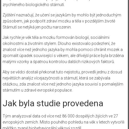
zrychleného biologického stárnutí.
Zjištění naznačují, že učení se jazykům by mohlo být jednoduchým
způsobem, jak podpořit zdraví mozku a těla v pozdějším životě
Stárnutí se netýká jen počtu narozenin.
Jak rychle je věk těla a mozku formován biologií, sociálními
okolnostmi a životním stylem. Dlouho existovalo podezření, že
znalost více než jednoho jazyka by mohla pomoci chránit mozek a
zpomalit úpadek související s věkem, ale dřívější práce byla brzděna
malými vzorky a špatnou kontrolou dalších rizikových faktorů.
Aby se vědci dostali překonat tuto nejistotu, provedli jednu z dosud
největších analýz vícejazyčnosti a stárnutí, která se zabývala
otázkou, zda znalost více než jednoho jazyka souvisí s pomalejším
stárnutím u zdravé evropské populace.
Jak byla studie provedena
Tým analyzoval data od více než 86 000 dospělých žijících ve 27
evropských zemích. Místo pouhého pohledu na věk v letech vytvořili
měřítko zvané biobehaviorální věkový rozdíl.