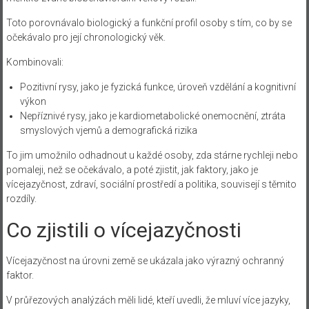
Toto porovnávalo biologický a funkční profil osoby s tím, co by se
očekávalo pro její chronologický věk.
Kombinovali:
Pozitivní rysy, jako je fyzická funkce, úroveň vzdělání a kognitivní
výkon
Nepříznivé rysy, jako je kardiometabolické onemocnění, ztráta
smyslových vjemů a demografická rizika
To jim umožnilo odhadnout u každé osoby, zda stárne rychleji nebo
pomaleji, než se očekávalo, a poté zjistit, jak faktory, jako je
vícejazyčnost, zdraví, sociální prostředí a politika, souvisejí s těmito
rozdíly.
Co zjistili o vícejazyčnosti
Vícejazyčnost na úrovni země se ukázala jako výrazný ochranný
faktor.
V průřezových analýzách měli lidé, kteří uvedli, že mluví více jazyky,