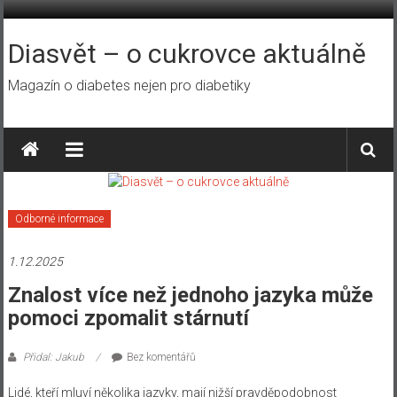
Přeskočit
na
obsah
Diasvět – o cukrovce aktuálně
Magazín o diabetes nejen pro diabetiky
Odborné informace
1.12.2025
Znalost více než jednoho jazyka může
pomoci zpomalit stárnutí
Přidal: Jakub
Bez komentářů
Lidé, kteří mluví několika jazyky, mají nižší pravděpodobnost