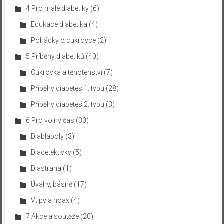
4 Pro malé diabetiky
(6)
Edukace diabetika
(4)
Pohádky o cukrovce
(2)
5 Příběhy diabetiků
(40)
Cukrovka a těhotenství
(7)
Příběhy diabetes 1. typu
(28)
Příběhy diabetes 2. typu
(3)
6 Pro volný čas
(30)
Diabláboly
(3)
Diadetektivky
(5)
Diastrana
(1)
Úvahy, básně
(17)
Vtipy a hoax
(4)
7 Akce a soutěže
(20)