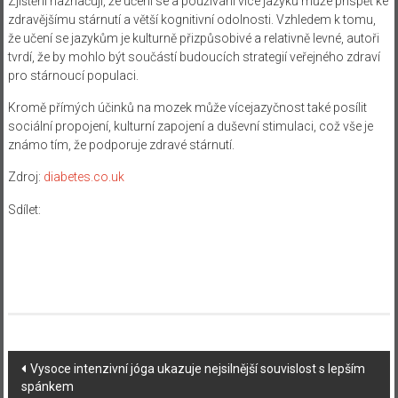
Zjištění naznačují, že učení se a používání více jazyků může přispět ke
zdravějšímu stárnutí a větší kognitivní odolnosti. Vzhledem k tomu,
že učení se jazykům je kulturně přizpůsobivé a relativně levné, autoři
tvrdí, že by mohlo být součástí budoucích strategií veřejného zdraví
pro stárnoucí populaci.
Kromě přímých účinků na mozek může vícejazyčnost také posílit
sociální propojení, kulturní zapojení a duševní stimulaci, což vše je
známo tím, že podporuje zdravé stárnutí.
Zdroj:
diabetes.co.uk
Sdílet:
Navigace
Vysoce intenzivní jóga ukazuje nejsilnější souvislost s lepším
spánkem
příspěvku