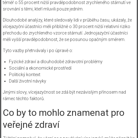
téměř o 55 procent nižší pravděpodobnost zrychleného stárnutí ve
srovnání s těmi, kteří mluvili pouze jedním.
Dlouhodobé analýzy, které sledovaly lidi v průběhu času, ukázaly, že
vícejazyční účastníci měli přibližně o 30 procent nižší relativní riziko
přechodu do zrychleného vzorce stárnutí. Jednojazyční účastníci
měli vyšší pravděpodobnost, že se posunou opačným směrem.
Tyto vazby přetrvávaly i po úpravě o:
Fyzické zdraví a dlouhodobé zdravotní problémy
Sociální a ekonomické prostředí
Politický kontext
Další životní návyky
Jinými slovy, vícejazyčnost se zdá být nezávislým přínosem nad
rámec těchto faktorů.
Co by to mohlo znamenat pro
veřejné zdraví