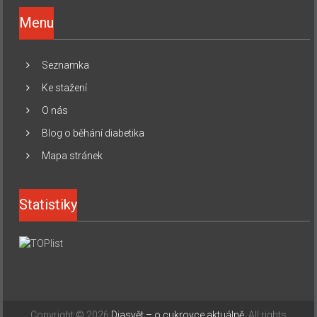
Menu
Seznamka
Ke stažení
O nás
Blog o běhání diabetika
Mapa stránek
Statistiky
Copyright © 2026
Diasvět – o cukrovce aktuálně
. All rights