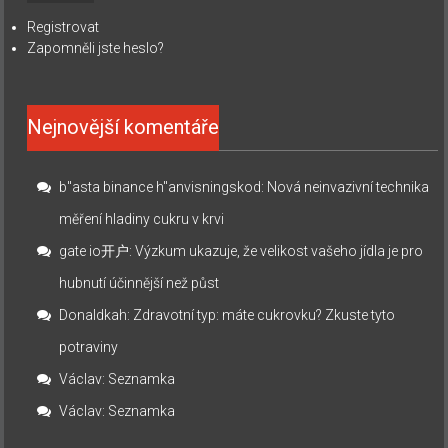
Registrovat
Zapomněli jste heslo?
Nejnovější komentáře
b"asta binance h"anvisningskod
:
Nová neinvazivní technika
měření hladiny cukru v krvi
gate io开户
:
Výzkum ukazuje, že velikost vašeho jídla je pro
hubnutí účinnější než půst
Donaldkah
:
Zdravotní typ: máte cukrovku? Zkuste tyto
potraviny
Václav
:
Seznamka
Václav
:
Seznamka