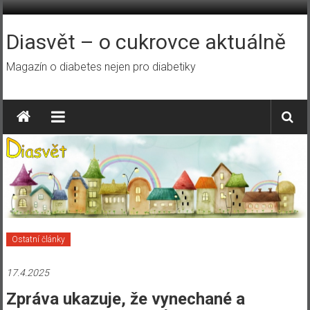
Přeskočit
na
obsah
Diasvět – o cukrovce aktuálně
Magazín o diabetes nejen pro diabetiky
Ostatní články
17.4.2025
Zpráva ukazuje, že vynechané a