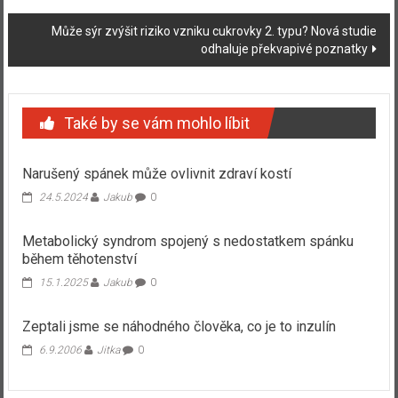
Může sýr zvýšit riziko vzniku cukrovky 2. typu? Nová studie
odhaluje překvapivé poznatky
Také by se vám mohlo líbit
Narušený spánek může ovlivnit zdraví kostí
24.5.2024
Jakub
0
Metabolický syndrom spojený s nedostatkem spánku
během těhotenství
15.1.2025
Jakub
0
Zeptali jsme se náhodného člověka, co je to inzulín
6.9.2006
Jitka
0