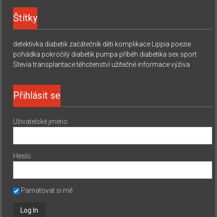
Štítky
detektivka
diabetik začátečník
děti
komplikace
Lippia
poezie
pohádka
pokročilý diabetik
pumpa
příběh diabetika
sex
sport
Stevia
transplantace
těhotenství
užitečné informace
výživa
Přihlásit se
Uživatelské jméno
Heslo
Pamatovat si mě