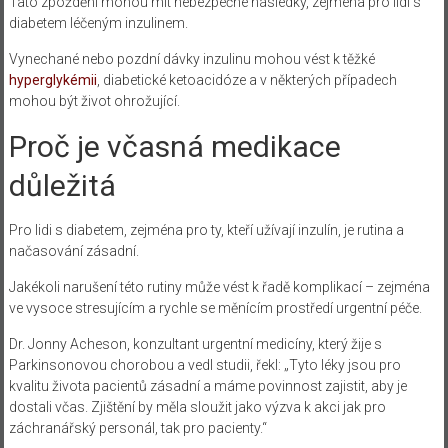
Tato zpoždění mohou mít nebezpečné následky, zejména pro lidi s
diabetem léčeným inzulinem.
Vynechané nebo pozdní dávky inzulinu mohou vést k těžké
hyperglykémii
, diabetické ketoacidóze a v některých případech
mohou být život ohrožující.
Proč je včasná medikace
důležitá
Pro lidi s diabetem, zejména pro ty, kteří užívají inzulín, je rutina a
načasování zásadní.
Jakékoli narušení této rutiny může vést k řadě komplikací – zejména
ve vysoce stresujícím a rychle se měnícím prostředí urgentní péče.
Dr. Jonny Acheson, konzultant urgentní medicíny, který žije s
Parkinsonovou chorobou a vedl studii, řekl: „Tyto léky jsou pro
kvalitu života pacientů zásadní a máme povinnost zajistit, aby je
dostali včas. Zjištění by měla sloužit jako výzva k akci jak pro
záchranářský personál, tak pro pacienty.“