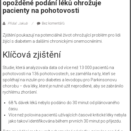
opožděné podání léků ohrožuje
pacienty na pohotovosti
Přidal: Jakub
Bez komentářů
Zjištění poukazují na potenciálně život ohrožující problém pro lidi
žijící s diabetem a dalšími chronickými onemocněními.
Klíčová zjištění
Studie, která analyzovala data od více než 13 000 pacientů na
pohotovosti na 136 pohotovostech, se zaměřila na ty, kteří se
spoléhají na inzulin pro diabetes a levodopu pro Parkinsonovu
chorobu – dva léky, které je nutné užít neprodleně, aby se zabránilo
rychlému zhoršení.
68 % dávek léků nebylo podáno do 30 minut od plánovaného
času.
Více než polovina pacientů užívajících časově kritické léky nebyla
jako takoví identifikována během prvních 30 minut po příjezdu.