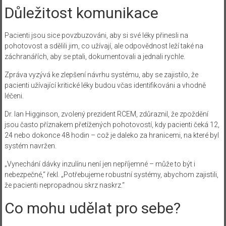
Důležitost komunikace
Pacienti jsou sice povzbuzováni, aby si své léky přinesli na
pohotovost a sdělili jim, co užívají, ale odpovědnost leží také na
záchranářích, aby se ptali, dokumentovali a jednali rychle.
Zpráva vyzývá ke zlepšení návrhu systému, aby se zajistilo, že
pacienti užívající kritické léky budou včas identifikováni a vhodně
léčeni.
Dr. Ian Higginson, zvolený prezident RCEM, zdůraznil, že zpoždění
jsou často příznakem přetížených pohotovostí, kdy pacienti čeká 12,
24 nebo dokonce 48 hodin – což je daleko za hranicemi, na které byl
systém navržen.
„Vynechání dávky inzulínu není jen nepříjemné – může to být i
nebezpečné,“ řekl. „Potřebujeme robustní systémy, abychom zajistili,
že pacienti nepropadnou skrz naskrz.“
Co mohu udělat pro sebe?