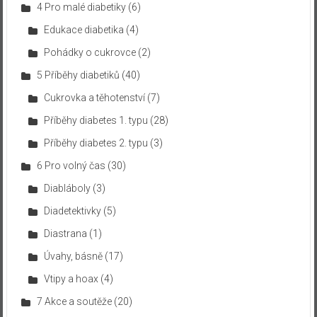
4 Pro malé diabetiky
(6)
Edukace diabetika
(4)
Pohádky o cukrovce
(2)
5 Příběhy diabetiků
(40)
Cukrovka a těhotenství
(7)
Příběhy diabetes 1. typu
(28)
Příběhy diabetes 2. typu
(3)
6 Pro volný čas
(30)
Diabláboly
(3)
Diadetektivky
(5)
Diastrana
(1)
Úvahy, básně
(17)
Vtipy a hoax
(4)
7 Akce a soutěže
(20)