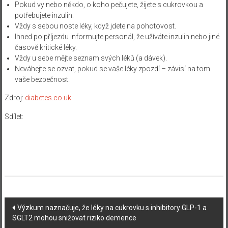
Pokud vy nebo někdo, o koho pečujete, žijete s cukrovkou a
potřebujete inzulin:
Vždy s sebou noste léky, když jdete na pohotovost.
Ihned po příjezdu informujte personál, že užíváte inzulin nebo jiné
časově kritické léky.
Vždy u sebe mějte seznam svých léků (a dávek).
Neváhejte se ozvat, pokud se vaše léky zpozdí – závisí na tom
vaše bezpečnost.
Zdroj:
diabetes.co.uk
Sdílet:
Navigace
Výzkum naznačuje, že léky na cukrovku s inhibitory GLP-1 a
SGLT2 mohou snižovat riziko demence
příspěvku