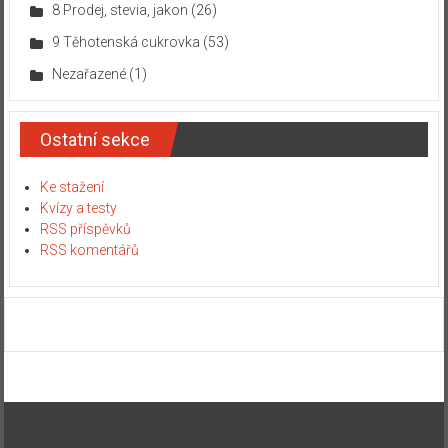
8 Prodej, stevia, jakon
(26)
9 Těhotenská cukrovka
(53)
Nezařazené
(1)
Ostatní sekce
Ke stažení
Kvízy a testy
RSS příspěvků
RSS komentářů