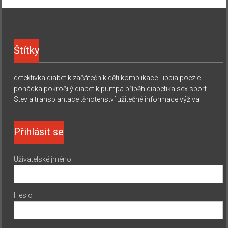
Štítky
detektivka
diabetik začátečník
děti
komplikace
Lippia
poezie
pohádka
pokročilý diabetik
pumpa
příběh diabetika
sex
sport
Stevia
transplantace
těhotenství
užitečné informace
výživa
Přihlásit se
Uživatelské jméno
Heslo