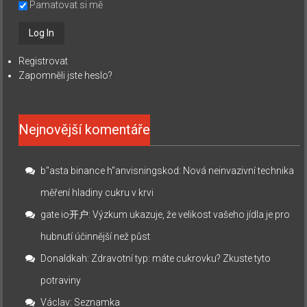
Pamatovat si mě
Registrovat
Zapomněli jste heslo?
Nejnovější komentáře
b"asta binance h"anvisningskod
:
Nová neinvazivní technika
měření hladiny cukru v krvi
gate io开户
:
Výzkum ukazuje, že velikost vašeho jídla je pro
hubnutí účinnější než půst
Donaldkah
:
Zdravotní typ: máte cukrovku? Zkuste tyto
potraviny
Václav
:
Seznamka