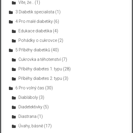
Víte, že…
(1)
3 Diabetik specialista
(1)
4 Pro malé diabetiky
(6)
Edukace diabetika
(4)
Pohádky o cukrovce
(2)
5 Příběhy diabetiků
(40)
Cukrovka a těhotenství
(7)
Příběhy diabetes 1. typu
(28)
Příběhy diabetes 2. typu
(3)
6 Pro volný čas
(30)
Diabláboly
(3)
Diadetektivky
(5)
Diastrana
(1)
Úvahy, básně
(17)