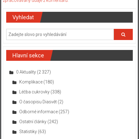
zpracovávány údaje z komentářů.
Vyhledat
Hlavní sekce
0 Aktuality
(2 327)
Komplikace
(180)
Léčba cukrovky
(338)
O časopisu Diasvět
(2)
Odborné informace
(257)
Ostatní články
(242)
Statistiky
(63)