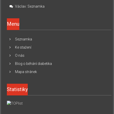
Václav
:
Seznamka
Menu
Seznamka
Ke stažení
O nás
Blog o běhání diabetika
Mapa stránek
Statistiky