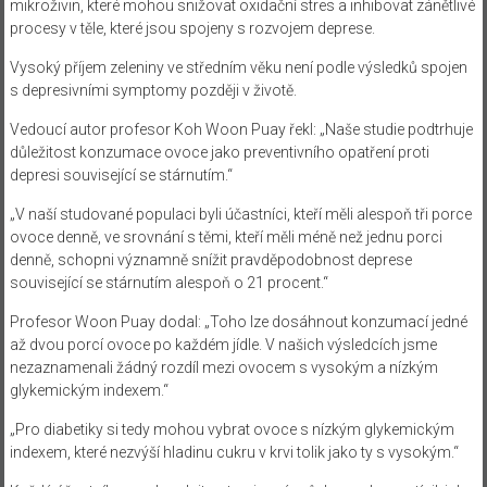
mikroživin, které mohou snižovat oxidační stres a inhibovat zánětlivé
procesy v těle, které jsou spojeny s rozvojem deprese.
Vysoký příjem zeleniny ve středním věku není podle výsledků spojen
s depresivními symptomy později v životě.
Vedoucí autor profesor Koh Woon Puay řekl: „Naše studie podtrhuje
důležitost konzumace ovoce jako preventivního opatření proti
depresi související se stárnutím.“
„V naší studované populaci byli účastníci, kteří měli alespoň tři porce
ovoce denně, ve srovnání s těmi, kteří měli méně než jednu porci
denně, schopni významně snížit pravděpodobnost deprese
související se stárnutím alespoň o 21 procent.“
Profesor Woon Puay dodal: „Toho lze dosáhnout konzumací jedné
až dvou porcí ovoce po každém jídle. V našich výsledcích jsme
nezaznamenali žádný rozdíl mezi ovocem s vysokým a nízkým
glykemickým indexem.“
„Pro diabetiky si tedy mohou vybrat ovoce s nízkým glykemickým
indexem, které nezvýší hladinu cukru v krvi tolik jako ty s vysokým.“