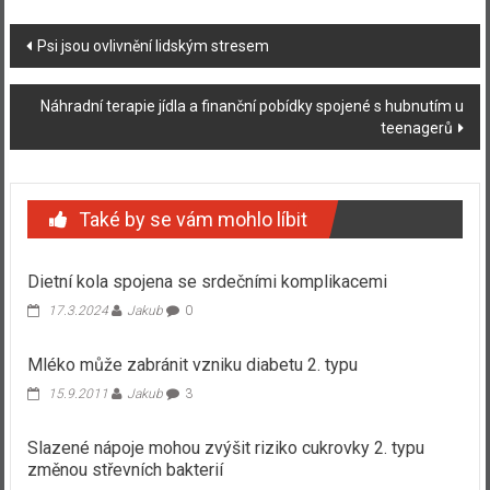
Navigace
Psi jsou ovlivnění lidským stresem
příspěvku
Náhradní terapie jídla a finanční pobídky spojené s hubnutím u
teenagerů
Také by se vám mohlo líbit
Dietní kola spojena se srdečními komplikacemi
17.3.2024
Jakub
0
Mléko může zabránit vzniku diabetu 2. typu
15.9.2011
Jakub
3
Slazené nápoje mohou zvýšit riziko cukrovky 2. typu
změnou střevních bakterií