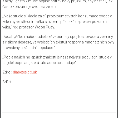
Každý účastník musel vyplnit potravinový průzkum, aby nastínil, jak
často konzumuje ovoce a zeleninu.
„Naše studie si kladla za cíl prozkoumat vztah konzumace ovoce a
zeleniny ve středním věku s rizikem příznaků deprese v pozdním
věku,“ řekl profesor Woon Puay.
Dodal: „Ačkoli naše studie také zkoumaly spojitost ovoce a zeleniny
s rizikem deprese, ve výsledcích existují rozpory a mnohé z nich byly
provedeny u západní populace.“
„Podle našich nejlepších znalostí je naše největší populační studie v
asijské populaci, která tuto asociaci studuje.“
Zdroj:
diabetes.co.uk
Sdílet: