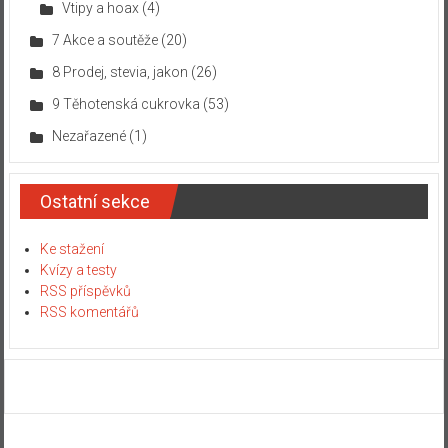
Vtipy a hoax
(4)
7 Akce a soutěže
(20)
8 Prodej, stevia, jakon
(26)
9 Těhotenská cukrovka
(53)
Nezařazené
(1)
Ostatní sekce
Ke stažení
Kvízy a testy
RSS příspěvků
RSS komentářů