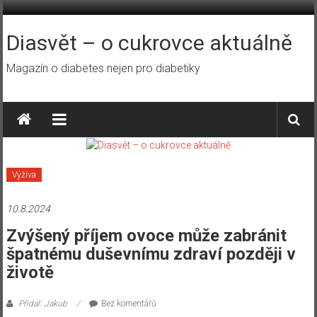
Přeskočit
na
obsah
Diasvět – o cukrovce aktuálně
Magazín o diabetes nejen pro diabetiky
Výživa
10.8.2024
Zvýšený příjem ovoce může zabránit
špatnému duševnímu zdraví později v
životě
Přidal: Jakub
Bez komentářů