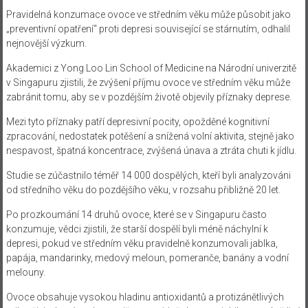
Pravidelná konzumace ovoce ve středním věku může působit jako
„preventivní opatření“ proti depresi související se stárnutím, odhalil
nejnovější výzkum.
Akademici z Yong Loo Lin School of Medicine na Národní univerzitě
v Singapuru zjistili, že zvýšení příjmu ovoce ve středním věku může
zabránit tomu, aby se v pozdějším životě objevily příznaky deprese.
Mezi tyto příznaky patří depresivní pocity, opožděné kognitivní
zpracování, nedostatek potěšení a snížená volní aktivita, stejně jako
nespavost, špatná koncentrace, zvýšená únava a ztráta chuti k jídlu.
Studie se zúčastnilo téměř 14 000 dospělých, kteří byli analyzováni
od středního věku do pozdějšího věku, v rozsahu přibližně 20 let.
Po prozkoumání 14 druhů ovoce, které se v Singapuru často
konzumuje, vědci zjistili, že starší dospělí byli méně náchylní k
depresi, pokud ve středním věku pravidelně konzumovali jablka,
papája, mandarinky, medový meloun, pomeranče, banány a vodní
melouny.
Ovoce obsahuje vysokou hladinu antioxidantů a protizánětlivých